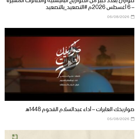
طوارئ بعدد كبير من الصواريخ الباليستية والطائرات المسيرة
– 6 أغسطس 2026م #التصعيد_بالتصعيد
06/08/2026
ميادين الجهاد – الحلقة الرمضانية الثانية من
جبهات الجوف – 1444هـ
أعظم طاقة معنوية – القول السديد
1444هـ
نشيد يا مولانا – فرقة الشهيد القائد 1444هـ
صواريخك العابرات – أداء عبدالسلام القحوم 1448هـ
كتاب الله | فرقة أنصار الله – 1444هـ
05/08/2026