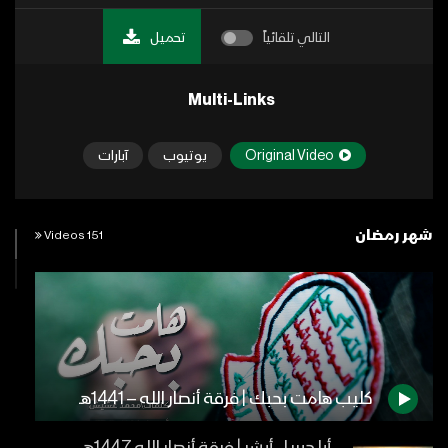
التالي تلقائياً
تحميل
Multi-Links
Original Video
يوتيوب
آبارات
شهر رمضان
151 Videos
كليب هامت بحبك | فرقة أنصار الله – 1441هـ