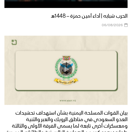
جيزان – رسائل المجاهدين المرابطين في
جبهة جيزان بمناسبة شهر رمضان المبارك –
1444
الحرب شبابه | أداء أمين حمزة – 1448هـ
06/08/2026
نشيد ابتهالات تائب – فرقة الشهيد القائد
1444هـ
نشيد شهر الإحسان – فرقة المصطفى
1444هـ
مونتاج زامل | إهدِنا يا الله – عيسى الليث
1444هـ
بيان القوات المسلحة اليمنية بشأن استهداف تحشيدات
العدو السعودي في مناطق الرويك والعبر والثنية
دعاء خواتم الخير – فرقة أنصار الله 1444هـ
ومعسكرات أخرى تابعة لما يسمى الفرقة الأولى والثالثة