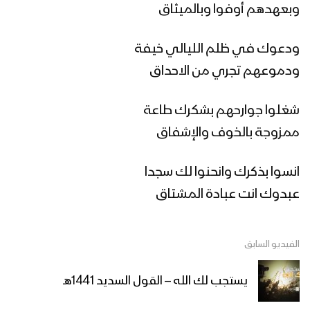
غاية الصيام – القول السديد 1444هـ
وبعهدهم أوفوا وبالميثاق
ودعوك في ظلم الليالي خيفة
ودموعهم تجري من الاحداق
أنت المعني – القول السديد 1444هـ
شغلوا جوارحهم بشكرك طاعة
ممزوجة بالخوف والإشفاق
الجوف – رسائل المجاهدين المرابطين في
جبهة المرازيق بمناسبة شهر رمضان المبارك
انسوا بذكرك وانحنوا لك سجدا
– 1444هـ
عبدوك انت عبادة المشتاق
ميادين الجهاد – حلقة خاصة من جبهة جيزان
بمناسبة شهر رمضان المبارك والعام الثامن
من الصمود 1444هـ
الفيديو السابق
زامل لك حياتي وموتي | عيسى الليث –
يستجب لك الله – القول السديد 1441هـ
1444هـ