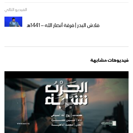
الفيديو التالي
نشيد ادْعُ الإله – هاشم الحمامي 1444هـ
فلاش البدر | فرقة أنصار الله – 1441هـ
نجران – مقابلات مع المجاهدين المرابطين
في جبهة نجران بمناسبة شهر رمضان
المبارك
فيديوهات مشابهة
ميادين الجهاد – حلقة خاصة من الساحل
الغربي بمناسبة شهر رمضان المبارك والعام
الثامن من الصمود 1444هـ
ليلة القدر – القول السديد 1444هـ