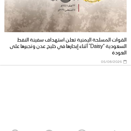
نشيد رمضان تجلى – عبدالوهاب الجلال
1444هـ
القوات المسلحة اليمنية تعلن استهداف سفينة النفط
السعودية “Daisy” أثناء إبحارها في خليج عدن وتجبرها على
نشيد إلى الغافلين – فرقة أنصار الله 1444هـ
العودة
05/08/2026
هذا هو شهر رمضان – القول السديد 1444هـ
آيات من سورة البقرة – فرقة أنصار الله
1444هـ