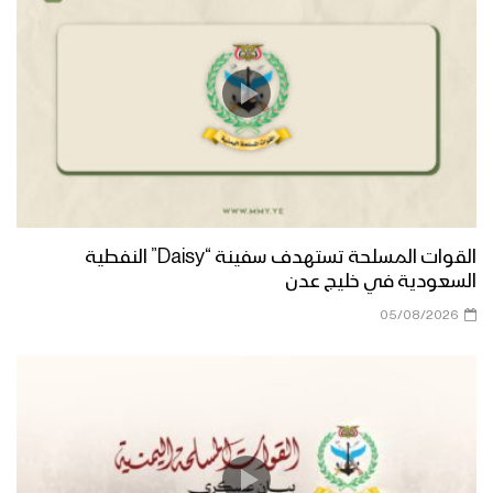
نشيد يارب يارحمن – فرقة الشهيد الصماد
1444هـ
مناجاة التائبين | فرقة أنصار الله – 1444هـ
نشيد إلهي بحبك – عبدالوهاب الجلال
القوات المسلحة تستهدف سفينة “Daisy” النفطية
1444هـ
السعودية في خليج عدن
05/08/2026
توشيح قف بالخضوع | عبد الوهاب المطري
– 1444هـ
كليب نزداد إيمانا | فرقة أنصار الله – 1444هـ