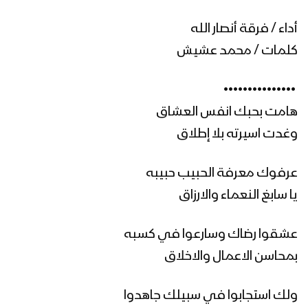
أداء / فرقة أنصار الله
أهمية تعلم القرآن الكريم – القول السديد
كلمات / محمد عشيش
1445هـ
‏ •••••••••••••••
خوفاً وطمعاً – القول السديد – الإنتاج
هامت بحبك انفس العشاق
الفني للإعلام الحربي 1444هـ
وغدت اسيرته بلا إطلاق
عرفوك معرفة الحبيب حبيبه
ميادين الجهاد – حلقة رمضانية من جبهات
تعز – 1444هـ
يا سابغ النعماء والارزاق
عشقوا رضاك وسارعوا في كسبه
نشيد وليُّ المؤمنين – فرقة الشهيد القائد
بمحاسن الاعمال والاخلاق
1444هـ
ولك استجابوا في سبيلك جاهدوا