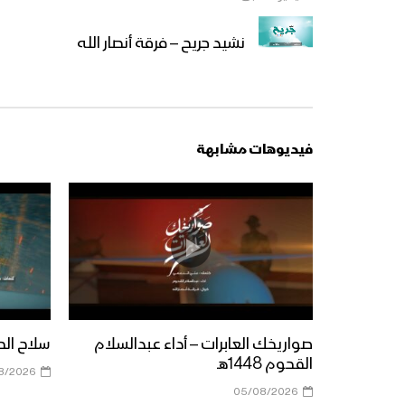
نشيد جريح – فرقة أنصار الله
فيديوهات مشابهة
صواريخك العابرات – أداء عبدالسلام
سلاح الحق |
القحوم 1448هـ
8/2026
05/08/2026