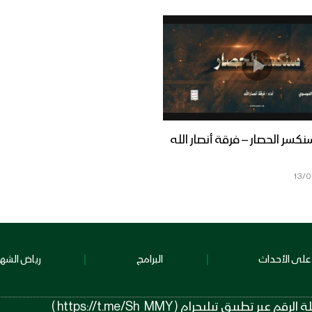
كسر الحصار – فرقة أنصار الله
13/
على الأحداث
البرامج
رياض الشهد
 تيليجرام ( https://t.me/Sh_MMY )