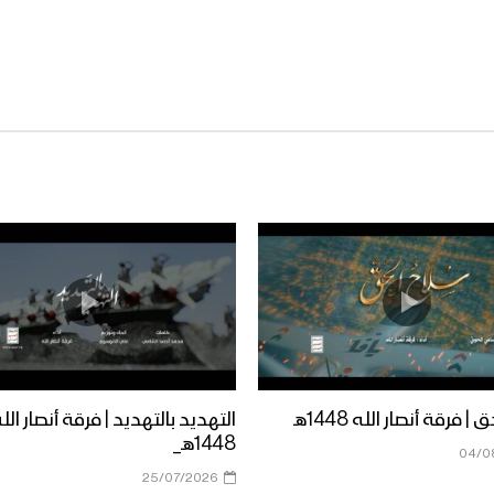
 فرقة أنصار الله 1448هـ
التهديد بالتهديد | فرقة أنصار الل
1448هـ_
04/0
25/07/2026