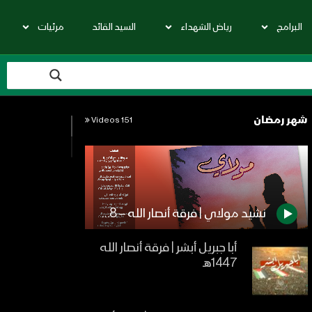
البرامج
رياض الشهداء
السيد القائد
مرئيات
شهر رمضان
151 Videos
نشيد مولاي | فرقة أنصار الله – 1438هـ
أبا جبريل أبشر | فرقة أنصار الله
1447هـ