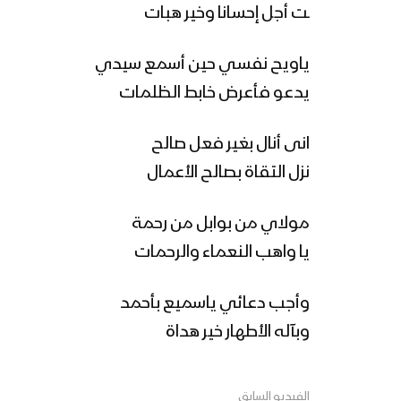
ـت أجل إحسانا وخير هبات
ياويح نفسي حين أسمع سيدي
يدعو فأعرض خابط الظلمات
انى أنال بغير فعل صالح
نزل التقاة بصالح الأعمال
مولاي من بوابل من رحمة
يا واهب النعماء والرحمات
وأجب دعائي ياسميع بأحمد
وبآله الأطهار خير هداة
الفيديو السابق