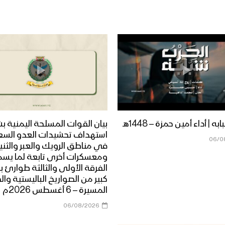
ه | أداء أمين حمزة – 1448هـ
بيان القوات المسلحة اليمنية ب
استهداف تحشيدات العدو الس
06/0
في مناطق الرويك والعبر والثني
ومعسكرات أخرى تابعة لما يس
الفرقة الأولى والثالثة طوارئ ب
كبير من الصواريخ الباليستية وال
المسيرة – 6 أغسطس 2026م
06/08/2026