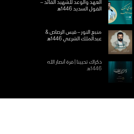
العهد والوعد للشهيد القائد –
القول السديد 1446هـ
منبع النور – قيس الرصاص &
عبدالملك الشرعي 1446هـ
ذكراك تحيينا | فرة أنصار الله
1446هـ
ينشد الوجدان | فرقة شهيد
المنبر 1446هـ
مازال كالشمس | فرقة أنصار الله
1446هـ