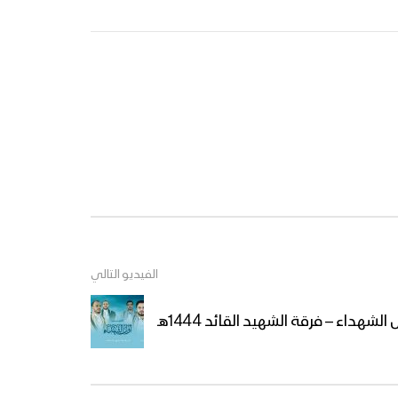
مونتاج زامل | مشروع قرآني –
عيسى الليث 1445هـ
سيد الموقف – أداء قيس
الرصاص & إبراهيم الدولة 1445هـ
نشيد إليك جئنا – فرقة الشهيد
القائد 1445هـ
الفيديو التالي
كليب حيٌّ يا حسين – فرقة
لشهداء – فرقة الشهيد القائد 1444هـ
شباب الصمود 1445هـ