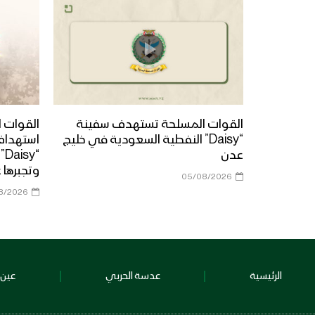
القوات المسلحة تستهدف سفينة
القوات ا
“Daisy” النفطية السعودية في خليج
استهداف
عدن
“y
وتجبرها 
05/08/2026
8/2026
الرئيسية
عدسة الحربي
عين 