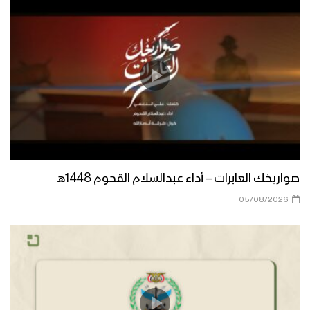
لحج – رسائل المجاهدين المرابطين في
جبهة القبيطة في الذكرى السنوية للصرخة
– 1444هـ
نشيد صرختنا الكبرى | فرقة البدر – فرقة
المصطفى بضحيان – 1444هـ
موقفنا الثابت – القول السديد – 1444هـ
صواريخك العابرات – أداء عبدالسلام القحوم 1448هـ
05/08/2026
شعار الحق | فرقة الشهيد القائد – 1444هـ
ثقافة شعار الصرخة – القول السديد 1444هـ