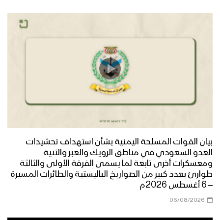
للصرخة – 1444هـ
مأرب – رسائل المجاهدين المرابطين في
جبهتي الفلج والعكد بمناسبة الذكرى
السنوية للصرخة – 1444هـ
مونتاج زامل | مبدأ البراءة – عيسى الليث
1444هـ
نشيد الشعار والمقاطعة | فرقة أنصار الله –
1444هـ
بيان القوات المسلحة اليمنية بشأن استهداف تحشيدات
العدو السعودي في مناطق الرويك والعبر والثنية
ومعسكرات أخرى تابعة لما يسمى الفرقة الأولى والثالثة
طوارئ بعدد كبير من الصواريخ الباليستية والطائرات المسيرة
هو العنوان – القول السديد 1444هـ
– 6 أغسطس 2026م
06/08/2026