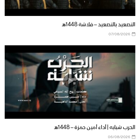
خدمة العدو – القول السديد 1444هـ
التصعيد بالتصعيد – فلاشة 1448هـ
الشعار كشف زيف الأعداء – القول السديد
07/08/2026
1444هـ
الشعار صوت الأمة – القول السديد 1444هـ
جيزان – رسائل المجاهدين المرابطين في
محور جيزان بمناسبة الذكرى السنوية
للصرخة – 1444هـ
نجران – رسائل المجاهدين المرابطين في
الحرب شبابه | أداء أمين حمزة – 1448هـ
محور البقع بمناسبة الذكرى السنوية
06/08/2026