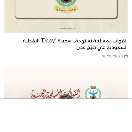
مونتاج زامل صوت الأحرار | عيسى الليث –
1443هـ
القوات المسلحة تستهدف سفينة “Daisy” النفطية
ميادين الجهاد – حلقة خاصة من جبهات
السعودية في خليج عدن
الجوف والساحل الغربي بمناسبة ذكرى
05/08/2026
الصرخة 1443هـ
النصر للإسلام “سلاح وموقف” – القول
السديد 1443هـ
نجران – رسائل أبطال الجيش واللجان
الشعبية من محور البقع بمناسبة ذكرى
الصرخة 1443هـ