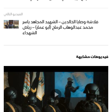
نشيد أصرخوا تكبيرا – فرقة أنصار الله 1445هـ
الفيديو التالي
فلاشة وصايا الخالدين – الشهيد المجاهد ياسر
محمد عبدالوهاب الرماح (أبو عمار) – رياض
الشهداء
صرخة الأمة | كوكبة من المنشدين –
1445هـ
فيديوهات مشابهة
نشيد شعارنا – فرقة الشهيد القائد 1444هـ
نشيد الصرخة – فرقة شباب الصمود 1444هـ