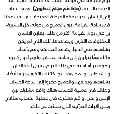
يوم القيامة في مرحلة البعث بعد النفخة الثانية، بعد
1443هـ
الصيحة الثانية،
{
فَإِذَا هُم قِيَامٌ يَنظُرُونَ
}
، تعود الحياة
إلى الإنسان، يدرك هذه المرحلة الجديدة، يرى نفسه حيًا
المحاضرة الرمضانية الثالثة عشرة للسيد
عبدالملك بدرالدين الحوثي 13 رمضان
في ساحة القيامة، يرى الجميع من حوله، كل البشرية،
1443هـ
بل في يوم القيامة أكثر من ذلك، يعاين الإنسان
المخلوقات الأخرى ويشاهدها، تلك التي لم يكن
المحاضرة الرمضانية الثانية عشرة للسيد
عبدالملك بدرالدين الحوثي 12 رمضان
يشاهدها في الدنيا، يشاهد الملائكة وهم بأعداد
1443هـ
هائلة
جدًّا
ينزلون إلى ساحة المحشر، ولهم أدوار كبيرة
ومهمة وأساسية في ذلك اليوم، ويرى أيضًا الجان
المحاضرة الرمضانية الحادية عشر للسيد
والشياطين، والمخلوقات والكائنات الأخرى، يراها أيضًا،
عبدالملك بدر الدين الحوثي 11 رمضان
1443هـ
يشاهدها ويدركها، والجميع حضروا إلى ساحة الحساب،
وهناك في عملية الحساب هناك واقع مشترك بين
المحاضرة الرمضانية العاشرة للسيد
الإنس والجن، واقع مشترك في عملية الحساب ستأتي
عبدالملك بدرالدين الحوثي 10 رمضان
1443هـ
بعض الآيات القرآنية التي تحدثت عن ذلك.