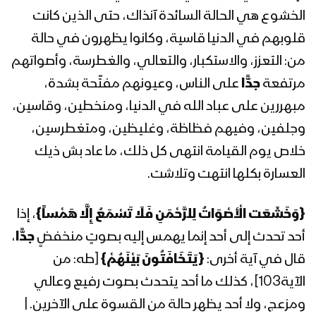
الخشوع هي الحالة السائدة آنذاك، حتى الذين كانت
المحاضرة الرمضانية العشرون للسيد
عبدالملك بدرالدين الحوثي 21رمضان
قلوبهم في الدنيا قاسية، وكانوا يظهرون في حالة
1442هـ
من: التعزز، والاستكبار، والتعالي، والغطرسة، وأصواتهم
مرتفعة
جدًّا
على الناس، وعيونهم مفتّحة بشدة،
كلمة السيد عبد الملك بدرالدين الحوثي
مبهررين على عباد الله في الدنيا، ومنخطين، وقاسين،
في ذكرى استشهاد الإمام علي (عليه
السلام) – 20 رمضان 1442هـ
وجلفين، وفيهم فظاظة، وغليظين، ومتغطرسين،
خلاص يوم القيامة انتهى كل ذلك، ما عاد بش ذيك
المحاضرة الرمضانية التاسعة عشرة للسيد
العسارة بكلها انتهت وتلاشت.
عبدالملك بدرالدين الحوثي 19رمضان
1442هـ
{
وَخَشَعَت الْأَصْوَاتُ لِلرَّحْمَنِ فَلَا تَسْمَعُ إِلَّا هَمْساً
}
، إذا
المحاضرة الرمضانية الثامنة عشرة للسيد
أحد تحدث إلى أحد إنما يهمس إليه بصوتٍ منخفضٍ
جدًّا
،
عبد الملك بدر الدين الحوثي 18رمضان
قال في آية أخرى:
{
يَتَخَافَتُونَ بَيْنَهُمْ
}
[طه: من
1442هـ
الآية103]، كذلك ما أحد يتحدث بصوت رفيع وعالي
المحاضرة الرمضانية السابعة عشرة للسيد
ومزعج، ولا أحد يظهر حالة من القسوة على الآخرين. |