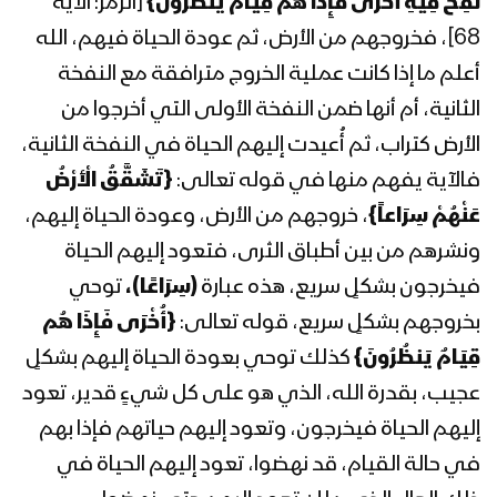
نُفِخَ فِيهِ أُخْرَى فَإِذَا هُم قِيَامٌ يَنظُرُونَ
}
[الزمر: الآية
المحاضرة الرمضانية السابعة والعشرون
للسيد عبدالملك بدرالدين الحوثي 28
68]، فخروجهم من الأرض، ثم عودة الحياة فيهم، الله
رمضان 1443هـ
أعلم ما إذا كانت عملية الخروج مترافقة مع النفخة
الثانية، أم أنها ضمن النفخة الأولى التي أخرجوا من
المحاضرة الرمضانية السادسة والعشرون
الأرض كتراب، ثم أُعيدت إليهم الحياة في النفخة الثانية،
للسيد عبدالملك بدرالدين الحوثي 26
رمضان 1443هـ
فالآية يفهم منها في قوله تعالى:
{
تَشَقَّقُ الْأَرْضُ
عَنْهُمْ سِرَاعاً
}
، خروجهم من الأرض، وعودة الحياة إليهم،
المحاضرة الرمضانية الخامسة والعشرون
ونشرهم من بين أطباق الثرى، فتعود إليهم الحياة
للسيد عبدالملك بدرالدين الحوثي 25
رمضان 1443هـ
فيخرجون بشكلٍ سريع، هذه عبارة
(سِرَاعًا)،
توحي
بخروجهم بشكلٍ سريع، قوله تعالى:
{
أُخْرَى فَإِذَا هُم
المحاضرة الرمضانية الرابعة والعشرون
قِيَامٌ يَنظُرُونَ
}
كذلك توحي بعودة الحياة إليهم بشكلٍ
للسيد عبدالملك بدرالدين الحوثي 24
عجيب، بقدرة الله، الذي هو على كل شيءٍ قدير، تعود
رمضان 1443هـ
إليهم الحياة فيخرجون، وتعود إليهم حياتهم فإذا بهم
المحاضرة الرمضانية الثالثة والعشرون للسيد
في حالة القيام، قد نهضوا، تعود إليهم الحياة في
عبدالملك بدرالدين الحوثي 23 رمضان