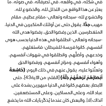
في شكله، في واقعه، في تصرفاته، في صوته، ما
المحاضرة الرمضانية الثانية عشرة للسيد عبد
يعبّر عن هذا الواقع من: التذلل لله، والخضوع لله،
الملك بدر الدين الحوثي 12رمضان 1442هـ
والخشوع لله -سبحانه وتعالى- مقام عظيم، مقام
مهيب
جدًّا
، يقول حتى عن أولئك المتكبرين في الدنيا،
المحاضرة الرمضانية الحادية عشرة للسيد
المتغطرسين، الذين رفضوا الحق، رفضوا هدى الله
عبدالملك بدرالدين الحوثي 11 رمضان
-سبحانه وتعالى- انطلقوا في هذه الدنيا بحسب هوى
1442هـ
أنفسهم، كانوا فريسة للشيطان؛ فاستغلهم،
وخدعهم، وأضلَّهم، وانطلقوا في شهوات أنفسهم،
المحاضرة الرمضانية العاشرة للسيد عبد
الملك بدر الدين الحوثي 10 رمضان 1442هـ
وأهواء أنفسهم، ومزاج أنفسهم، ورفضوا الحق
وتعنَّتوا عليه، يقول عنهم في ذلك اليوم:
{
خَاشِعَةً
أَبْصَارُهُمْ تَرْهَقُهُمْ ذِلَّةٌ
}
[القلم: من الآية43]، حتى
المحاضرة الرمضانية التاسعة للسيد عبد
الملك بدر الدين الحوثي 09 رمضان 1442هـ
الأبصار، بعضهم كانوا في الدنيا مبهررين بشدة على
عباد الله، وعلى المساكين، وعلى المستضعفين،
آنذاك |لا|. والبعض كان عندما يُذكَّر بآيات الله ما يخشع
المحاضرة الرمضانية الثامنة للسيد عبد