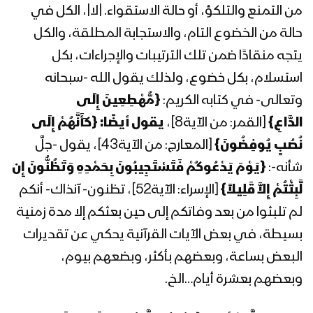
من التمنع والتلكؤ، أو حالة الاستقواء. |لا|، الكل في
1443هـ
حالة من الخضوع التام، والاستجابة المطلقة، والكل
المحاضرة الرمضانية الرابعة للسيد عبد
يتجه منقادًا ضمن تلك الترتيبات والإجراءات، بكل
الملك بدر الدين الحوثي 4 رمضان 1443هـ
استسلام، بكل خضوع، ولذلك يقول الله -سبحانه
وتعالى- في كتابه الكريم:
{
مُّهْطِعِينَ إِلَى
المحاضرة الرمضانية الثالثة للسيد عبد الملك
الدَّاعِ
}
[القمر: من الآية8]،
يقول أيضًا:
{
كَأَنَّهُمْ إِلَى
بدر الدين الحوثي 3 رمضان 1443هـ
نُصُبٍ يُوفِضُونَ
}
[المعارج: من الآية43]، يقول -جلَّ
شأنه-:
{
يَوْمَ يَدْعُوكُمْ فَتَسْتَجِيبُونَ بِحَمْدِهِ وَتَظُنُّونَ إِن
لَّبِثْتُمْ إِلاَّ قَلِيلاً
}
[الإسراء: الآية52]، تظنون- آنذاك- أنكم
المحاضرة الرمضانية الثانية للسيد عبد الملك
بدر الدين الحوثي 1443هـ الموافق 03-
لم تلبثوا من بعد وفاتكم إلى حين بعثكم إلا مدة زمنية
04-2022م
بسيطة، في بعض الآيات القرآنية يحكي عن تقديرات
البعض بساعة، وبعضهم بأكثر، وبضعهم بيوم،
المحاضرة الرمضانية الأولى للسيد عبد
الملك بدر الدين الحوثي 1443هـ
وبعضهم بعشرة أيام…الخ.