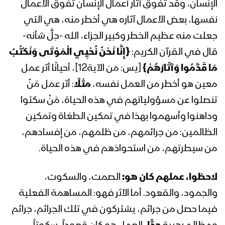
الإنسان، وقد تفوق آثار أعمال الإنسان تفوق الأعمال
نفسها، بعض الأعمال آثاره هي أخطر منه، هي التي
المحاضرة الرمضانية الثالثة والعشرون لقائد
الثورة السيد عبدالملك بدرالدين الحوثي
جعلت منه عظيم الخطر وكبير الجزاء، الله -جلَّ شأنه-
1441هـ
قال في القرآن الكريم:
{
إِنَّا نَحْنُ نُحْيِي الْمَوْتَى وَنَكْتُبُ
مَا قَدَّمُوا وَآثَارَهُمْ
}
[يس: من الآية12]، أحيانًا أثر عمل
المحاضرة الرمضانية الثانية والعشرون لقائد
الثورة السيد عبدالملك بدرالدين الحوثي
معين هو أخطر من العمل نفسه،
مثلًا
: أثر عمل مَنْ
1441هـ
تنصلوا عن مسؤولياتهم في هذه الحياة، مَنْ سكتوا
وداهنوا وأسهموا بهذا في تمكين الطغاة وتمكين
المحاضرة الرمضانية الحادية والعشرون
لقائد الثورة السيد عبدالملك بدرالدين
الظالمين: من جرائمهم، من ظلمهم، من إفسادهم،
الحوثي 1441هـ
من سيطرتهم، من استحواذهم في هذه الحياة.
المحاضرة الرمضانية العشرون لقائد الثورة
لاحظوا، عملهم كان هو:
الصمت، والسكوت،
السيد عبدالملك بدرالدين الحوثي 1441هـ –
والجمود، والقعود. أما الأثر فهو: المساهمة الفعلية
ذكرى استشهاد الإمام علي (عليه السلام)
فيما حصل من جرائم، يشتركون في تلك الجرائم، جرائم
المحاضرة الرمضانية التاسعة عشر لقائد