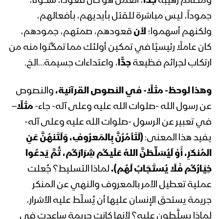
ومظالم رهيبة
جدًّا
، العمل هو كان قعوداً، سكوتاً،
الثورة السيد عبدالملك بدرالدين الحوثي
جموداً، ليس مباشرة للقتل بأيديهم، بأفعالهم،
1441هـ
ولكنهم أسهموا؛
لأن
قعودهم، صمتهم، جمودهم،
المحاضرة الرمضانية الثامنة عشر لقائد
كان عاملًا رئيسيًا في تمكين أولئك مما تمكَّنوا منه من
الثورة السيد عبدالملك بدرالدين الحوثي
ارتكاب لجرائم فظيعة
جدًّا
، واعتداءات جسيمة…الخ.
1441هـ
وهذا لوحظ- مثلًا- في النصوص القرآنية،
والنصوص
المحاضرة الرمضانية السابعة عشر لقائد
الثورة السيد عبدالملك بدرالدين الحوثي
عن رسول الله -صلوات الله عليه وعلى آله- جاء-
مثلًا
–
1441هـ
في تعبير عن الرسول -صلوات الله عليه وعلى آله-
يفيد هذا المعنى:
(لَتَأمُرُنَّ بِالمَعرُوفِ، وَلَتَنهُنَّ عَنِ
المحاضرة الرمضانية السادسة عشر لقائد
المُنكَرِ، أَوْ لَيُسَلِّطَنَّ اللهُ عَلَيكُم شِرَارَكُم، ثُمَّ يَدعُوا
الثورة السيد عبدالملك بدرالدين الحوثي
1441هـ
خِيَارُكُم فَلَا يُستَجَابُ لَهُم).
لماذا التسليط؟ جُعلت
عملية تعطيل الأمر بالمعروف والنهي عن المنكر
المحاضرة الرمضانية الخامسة عشر لقائد
جريمة يستحق الإنسان عليها أن يُسلّط عليه الأشرار،
الثورة السيد عبدالملك بدرالدين الحوثي
1441هـ
لماذا يسلَّطون عليه؟ لأنها كانت جريمة ساعدت في