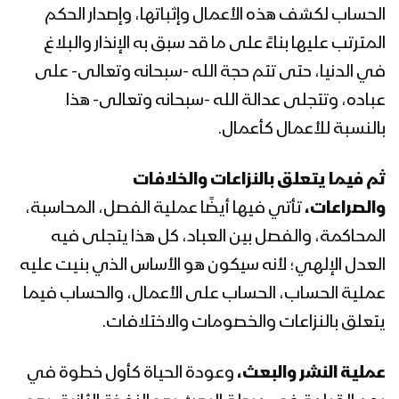
الحساب لكشف هذه الأعمال وإثباتها، وإصدار الحكم
المحاضرة الرمضانية الثامنة عشرة للسيد
عبدالملك بدر الدين الحوثي 18 رمضان
المترتب عليها بناءً على ما قد سبق به الإنذار والبلاغ
1443هـ
في الدنيا، حتى تتم حجة الله -سبحانه وتعالى- على
عباده، وتتجلى عدالة الله -سبحانه وتعالى- هذا
المحاضرة الرمضانية السابعة عشرة للسيد
عبدالملك بدرالدين الحوثي 17 رمضان
بالنسبة للأعمال كأعمال.
1443هـ
ثم فيما يتعلق بالنزاعات والخلافات
المحاضرة الرمضانية السادسة عشرة للسيد
والصراعات،
تأتي فيها أيضًا عملية الفصل، المحاسبة،
عبدالملك بدرالدين الحوثي 16 رمضان
1443هـ
المحاكمة، والفصل بين العباد، كل هذا يتجلى فيه
العدل الإلهي؛ لأنه سيكون هو الأساس الذي بنيت عليه
المحاضرة الرمضانية الخامسة عشرة للسيد
عملية الحساب، الحساب على الأعمال، والحساب فيما
عبدالملك بدر الدين الحوثي 15 رمضان
1443هـ
يتعلق بالنزاعات والخصومات والاختلافات.
المحاضرة الرمضانية الرابعة عشرة للسيد
عملية النشر والبعث،
وعودة الحياة كأول خطوة في
عبدالملك بدر الدين الحوثي 14 رمضان