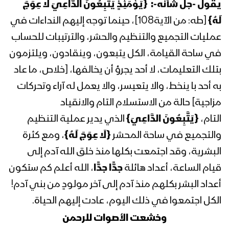
يقول -جلَّ شأنه-:
{
يَوْمَئِذٍ يَتَّبِعُونَ الدَّاعِيَ لَا عِوَجَ
كلمة قائد الثورة السيد عبدالملك بدرالدين
لَهُ
}
[طه: من الآية108]، حينما توجه إليهم النداءات في
الحوثي خلال لقاء موسع استقبالا لشهر
رمضان المبارك 1443هـ
عمليات التجميع والتنظيم والحشر، والترتيبات للحساب
في ساحة القيامة، الكل يتبعون، وينقادون، ويلتزمون
المحاضرة الرمضانية الثامنة والعشرون
بتلك التعليمات، لا أحد يجرؤ أن يخالفها، [خلاص، ما عاد
للسيد عبدالملك بدرالدين الحوثي 30
به أحد با ينخط، والا يتعيسر، والا يعمل له آراء وتحركات
رمضان 1442هـ
مزاجية] حالة من الاستسلام التام والانقياد
المحاضرة الرمضانية السابعة والعشرون
التام،
{
يَتَّبِعُونَ الدَّاعِيَ
}
الذي يدير عملية التنظيم
للسيد عبدالملك بدرالدين الحوثي 29
والتجميع في ساحة المحشر
{
لَا عِوَجَ لَهُ
}
، ومع كثرة
رمضان 1442هـ
البشرية، وقد اجتمعت بكلها منذ خلق الله آدم إلى
المحاضرة الرمضانية السادسة والعشرون
قيام الساعة، أعداد هائلة
جدًّا
جدًّا
، الله أعلم كم ستكون
للسيد عبدالملك بدرالدين الحوثي 28
أعداد البشر بكلهم منذ آدم إلى آخر مولودٍ من بني آدم!
رمضان 1442هـ
الكل اجتمعوا في ذلك اليوم، عادت إليهم الحياة.
المحاضرة الرمضانية الخامسة والعشرون
وخشعت الأصوات للرحمن
للسيد عبدالملك بدرالدين الحوثي 27