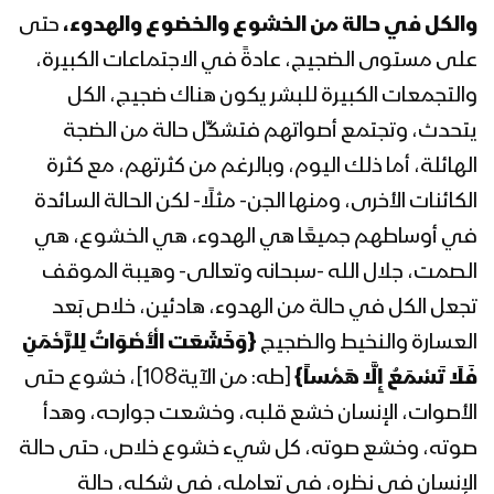
رمضان 1442هـ
والكل في حالة من الخشوع والخضوع والهدوء،
حتى
على مستوى الضجيج، عادةً في الاجتماعات الكبيرة،
المحاضرة الرمضانية الرابعة والعشرون
والتجمعات الكبيرة للبشر يكون هناك ضجيج، الكل
للسيد عبدالملك بدرالدين الحوثي 26
يتحدث، وتجتمع أصواتهم فتشكِّل حالة من الضجة
رمضان 1442هـ
الهائلة، أما ذلك اليوم، وبالرغم من كثرتهم، مع كثرة
المحاضرة الرمضانية الثالثة والعشرون للسيد
الكائنات الأخرى، ومنها الجن- مثلًا- لكن الحالة السائدة
عبدالملك بدرالدين الحوثي 25 رمضان
في أوساطهم جميعًا هي الهدوء، هي الخشوع، هي
1442هـ
الصمت، جلال الله -سبحانه وتعالى- وهيبة الموقف
المحاضرة الرمضانية الثانية والعشرون للسيد
تجعل الكل في حالة من الهدوء، هادئين، خلاص بَعد
عبد الملك بدر الدين الحوثي 23 رمضان
العسارة والنخيط والضجيج
{
وَخَشَعَت الْأَصْوَاتُ لِلرَّحْمَنِ
1442هـ
فَلَا تَسْمَعُ إِلَّا هَمْساً
}
[طه: من الآية108]، خشوع حتى
الأصوات، الإنسان خشع قلبه، وخشعت جوارحه، وهدأ
المحاضرة الرمضانية الحادية والعشرون
للسيد عبدالملك بدرالدين الحوثي 22
صوته، وخشع صوته، كل شيء خشوع خلاص، حتى حالة
رمضان 1442هـ
الإنسان في نظره، في تعامله، في شكله، حالة