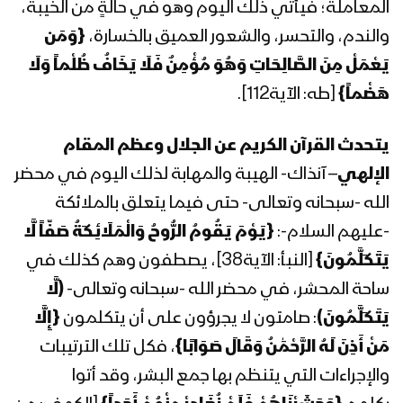
المعاملة؛ فيأتي ذلك اليوم وهو في حالةٍ من الخيبة،
المحاضرة الرمضانية الثالثة للسيد عبدالملك
والندم، والتحسر، والشعور العميق بالخسارة،
{
وَمَن
بدرالدين الحوثي 03 رمضان 1442هـ
يَعْمَلْ مِنَ الصَّالِحَاتِ وَهُوَ مُؤْمِنٌ فَلَا يَخَافُ ظُلْماً وَلَا
هَضْماً
}
[طه: الآية112].
المحاضرة الرمضانية الثانية للسيد عبدالملك
بدرالدين الحوثي 02 رمضان 1442هـ
يتحدث القرآن الكريم عن الجلال وعظم المقام
الإلهي
– آنذاك- الهيبة والمهابة لذلك اليوم في محضر
الله -سبحانه وتعالى- حتى فيما يتعلق بالملائكة
المحاضرة الرمضانية الأولى للسيد
-عليهم السلام-:
{
يَوْمَ يَقُومُ الرُّوحُ وَالْمَلَائِكَةُ صَفّاً لَّا
عبدالملك بدرالدين الحوثي 1رمضان 1442هـ
يَتَكَلَّمُونَ
}
[النبأ: الآية38]، يصطفون وهم كذلك في
ساحة المحشر، في محضر الله -سبحانه وتعالى-
(لَّا
المحاضرة الرمضانية التاسعة والعشرون
يَتَكَلَّمُونَ)
: صامتون لا يجرؤون على أن يتكلمون
{
إِلَّا
لقائد الثورة السيد عبدالملك بدرالدين
الحوثي 30 رمضان 1441هـ
مَنْ أَذِنَ لَهُ الرَّحْمَٰنُ وَقَالَ صَوَابًا
}
، فكل تلك الترتيبات
والإجراءات التي يتنظم بها جمع البشر، وقد أتوا
المحاضرة الرمضانية الثامنة والعشرون لقائد