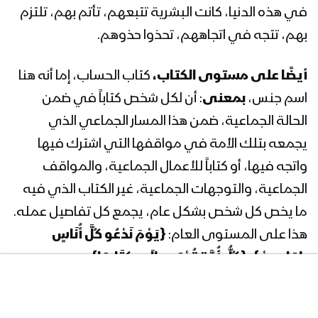
في هذه الدنيا، كانت البشرية تتبعهم، تأتم بهم، تلتزم
بهم، تتجه في اتجاههم، تحذوا حذوهم.
المحاضرة الرمضانية الرابعة والعشرون لقائد
الثورة السيد عبدالملك بدرالدين الحوثي
1440هـ
أيضًا على مستوى الكتاب،
كتاب الحساب، إما أنه هنا
اسم جنس،
بمعنى
: أن لكل شخص كتاباً في ضمن
المحاضرة الرمضانية الثالثة والعشرون لقائد
الحالة الجماعية، ضمن هذا المسار الجماعي الذي
الثورة السيد عبدالملك بدرالدين الحوثي
1440هـ
يجمعه بتلك الأمة في مواقفها التي اشترك فيها
واتجه فيها، أو كتاباً للأعمال الجماعية، والمواقف
المحاضرة الرمضانية الثانية والعشرون لقائد
الجماعية، والتوجهات الجماعية، غير الكتاب الذي فيه
الثورة السيد عبدالملك بدرالدين الحوثي
1440هـ
ما يخص كل شخص بشكل عام، يجمع كل تفاصيل عمله.
هذا على المستوى العام:
{
يَوْمَ نَدْعُو كُلَّ أُنَاسٍ
المحاضرة الرمضانية الحادية والعشرون
بِإِمَامِهِمْ
}
،
{
كُلُّ أُمَّةٍ تُدْعَى إِلَى كِتَابِهَا
}
.
لقائد الثورة السيد عبدالملك بدرالدين
الحوثي 1440هـ
يوم الفصل بين العباد
والله -سبحانه وتعالى- يفصل بين العباد يوم