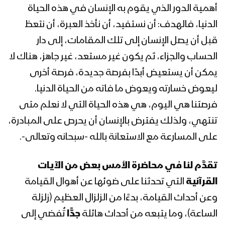
رمضان 1444هـ
أهمية الدور الذي يقوم به الإنسان في هذه الحياة
الدنيا، فالهدف: أن نستفيد، أن نأخذ العبرة، أن نتعظ
المحاضرة الرمضانية الثانية عشرة للسيد
القائد عبدالملك بدرالدين الحوثي 13
قبل أن يصل الإنسان إلى تلك المقامات، إلى دار
رمضان 1444هـ
الحساب والجزاء، ثم يكون غير مستعد، غير جاهز، هناك لا
يمكن أن يستعيض أبدًا بفرصة جديدة، فرصة أخرى
المحاضرة الرمضانية الحادية عشرة للسيد
ليعوض خسارته ويعوض ما فاته من الحياة الدنيا.
القائد عبدالملك بدرالدين الحوثي 12
رمضان 1444هـ
فرصتنا هي اليوم، هي هذه الحياة التي لا نعلم متى
تنتهي، ولذلك يفترض بالإنسان أن يحرص على المبادرة،
المحاضرة الرمضانية العاشرة للسيد القائد
على المسارعة مع الاستعانة بالله -سبحانه وتعالى-.
عبدالملك بدرالدين الحوثي 11 رمضان
1444هـ
تقدَّم لنا في محاضرة الأمس بعض من الآيات
المحاضرة الرمضانية التاسعة للسيد القائد
القرآنية
التي تحدثنا على ضوئها عن أهوال القيامة
عبدالملك بدرالدين الحوثي 10 رمضان
وعن أحداث القيامة، بدءًا من الزلزال العظيم (زلزلة
1444هـ
الساعة)، وما يتبعه من أحداث هائلة
جدًّا
تُفضي إلى