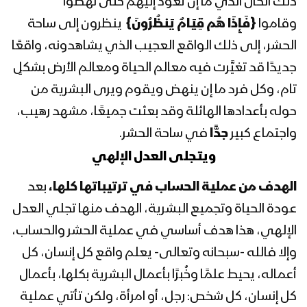
ذلك الحال الذي ما إن تعود إليهم حتى نهضوا
1443هـ
وقاموا
{
فَإِذَا هُم قِيَامٌ يَنظُرُونَ
}
ينظرون إلى ساحة
المحاضرة الرمضانية الثانية والعشرون للسيد
الحشر، إلى ذلك الواقع العجيب الذي يشاهدونه، واقعًا
عبدالملك بدر الدين الحوثي 22 رمضان
جديدًا قد تغيَّرت فيه معالم الحياة ومعالم الأرض بشكلٍ
1443هـ
تام، وكل فرد ما إن ينهض ويقوم ويرى البشرية من
حوله بأعدادها الهائلة وقد بعثت جميعًا، مشهد رهيب،
المحاضرة الرمضانية الحادية والعشرون
للسيد عبدالملك بدرالدين الحوثي 21
واجتماع كبير
جدًّا
في ساحة الحشر.
رمضان 1443هـ
ويتجلى العدل الإلهي
المحاضرة الرمضانية العشرون (ذكرى
الهدف من عملية الحساب في ترتيباتها كلها،
بعد
استشهاد الإمام علي عليه السلام) للسيد
عودة الحياة وتجميع البشرية، الهدف منها تجلي العدل
عبدالملك بدرالدين الحوثي 20 رمضان
1443 هـ
الإلهي، هذا هدف أساسي في عملية الحشر والحساب،
المحاضرة الرمضانية التاسعة عشرة للسيد
وإلا فالله -سبحانه وتعالى- يعلم واقع كل إنسان، كل
عبدالملك بدرالدين الحوثي 19 رمضان
أعماله، يحيط علمًا وخُبرًا بأعمال البشرية بكلها، بأعمال
1443هـ
كل إنسان، كل شخص: رجل، أو امرأة، ولكن تأتي عملية