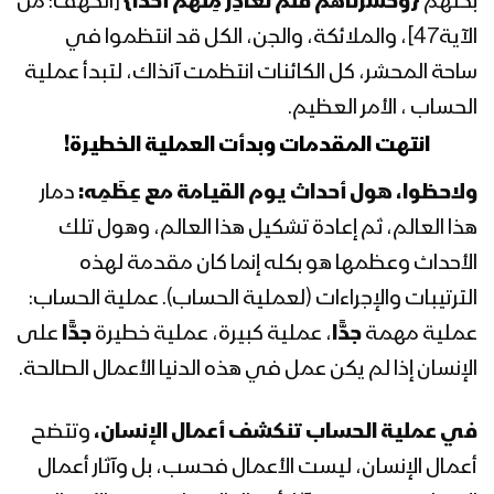
بكلهم
{
وَحَشَرْنَاهُمْ فَلَمْ نُغَادِرْ مِنْهُمْ أَحَداً
}
[الكهف: من
الثورة السيد عبدالملك بدرالدين الحوثي
1441هـ
الآية47]، والملائكة، والجن، الكل قد انتظموا في
ساحة المحشر، كل الكائنات انتظمت آنذاك، لتبدأ عملية
المحاضرة الرمضانية السابعة والعشرون
الحساب ، الأمر العظيم.
لقائد الثورة السيد عبدالملك بدرالدين
انتهت المقدمات وبدأت العملية الخطيرة!
الحوثي 1441هـ
ولاحظوا، هول أحداث يوم القيامة مع عِظَمِه:
دمار
المحاضرة الرمضانية السادسة والعشرون
هذا العالم، ثم إعادة تشكيل هذا العالم، وهول تلك
لقائد الثورة السيد عبدالملك بدرالدين
الحوثي 1441هـ
الأحداث وعظمها هو بكله إنما كان مقدمة لهذه
الترتيبات والإجراءات (لعملية الحساب). عملية الحساب:
المحاضرة الرمضانية الخامسة والعشرون
عملية مهمة
جدًّا
، عملية كبيرة، عملية خطيرة
جدًّا
على
لقائد الثورة السيد عبدالملك بدرالدين
الحوثي 1441هـ
الإنسان إذا لم يكن عمل في هذه الدنيا الأعمال الصالحة.
المحاضرة الرمضانية الرابعة والعشرون لقائد
في عملية الحساب تنكشف أعمال الإنسان،
وتتضح
الثورة السيد عبدالملك بدرالدين الحوثي
أعمال الإنسان، ليست الأعمال فحسب، بل وآثار أعمال
1441هـ