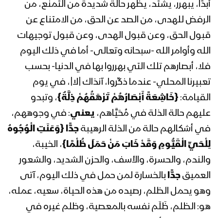
الملك بدر الدين الحوثي 08 رمضان 1442هـ
أبدًا، يبهرر، يشتد، يظهر حالة شديدة من التمنع، من
الرفض للهدى، من الصد عن الحق، من الامتناع عن
قبول الحق، وعن قبول الهدى، وعن قبول توجيهات
المحاضرة الرمضانية السابعة للسيد
الله وأوامر الله -سبحانه وتعالى- أما في ذلك اليوم
عبدالملك بدرالدين الحوثي 07 رمضان
1442هـ
فلا، أبصارهم تلك التي بهرروا بها في الدنيا- بحسب
تعبيرنا المحلي- عندما ذكِّروا، آنذاك |لا|، في يوم
المحاضرة الرمضانية السادسة للسيد
القيامة:
{
خَاشِعَةً أَبْصَارُهُمْ تَرْهَقُهُمْ ذِلَّةٌ
}
، وتبدو
عبدالملك بدرالدين الحوثي 06 رمضان
1442هـ
عليهم حالة الذلة في مُحَيَّاهم،
يعني
: في وجوههم،
في أشكالهم حالة من الذلة الرهيبة
جدًّا
{
وَعَنَتِ الْوُجُوهُ
المحاضرة الرمضانية الخامسة للسيد
لِلْحَيِّ الْقَيُّومِ وَقَدْ خَابَ مَنْ حَمَلَ ظُلْمًا
}
، الخيبة،
عبدالملك بدرالدين الحوثي 05 رمضان
والندم، والحسرة، والأسف، والحزن الشديد، والشعور
1442هـ
العميق
جدًّا
بالخسارة لمن حمل في ذلك اليوم، آتى
المحاضرة الرمضانية الرابعة للسيد عبد
وهو يحمل الظلم، رصيده من هذه الحياة، سعيه، عمله،
الملك بدر الدين الحوثي 04 رمضان 1442هـ
هو: الظلم، ظَلَم نفسه بالمعصية، وظلم غيره في