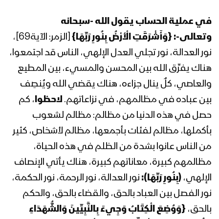
السيد عبدالملك بدرالدين الحوثي 1441هـ
في عملية الحساب يقول الله -سبحانه
وتعالى-:
{
وَأَشْرَقَتِ الْأَرْضُ بِنُورِ رَبِّهَا
}
[الزمر: الآية69]،
المحاضرة الرمضانية التاسعة لقائد الثورة
نور العدالة، نور تجلي العدل الإلهي، الناس قد اجتمعوا،
السيد عبدالملك بدرالدين الحوثي 1441هـ
هناك يفرِّق الله بين المحسن والمسيء، بين المطيع
والعاصي، كلٌ ينال جزاءه، هناك يقضي الله ويُنصِف
المحاضرة الرمضانية الثامنة لقائد الثورة
بين عباده في مظالمهم، في نزاعاتهم.
لاحظوا
، كم
السيد عبدالملك بدرالدين الحوثي 1441هـ
حصل في هذه الدنيا من مظالم: مظالم لشعوب
بأكملها، مظالم لفئات بأجمعها، مظالم لأشخاص، كثير
المحاضرة الرمضانية السابعة لقائد الثورة
من الناس عانوا بشدة من الظلم في هذه الحياة،
السيد عبدالملك بدرالدين الحوثي 1441هـ
مظالمهم كبيرة، معاناتهم كبيرة، هناك يأتي الإنصاف
الإلهي،
(بِنُورِ رَبِّهَا):
نور العدالة، نور الرحمة، نور الحكمة،
نور الفصل بين العباد بالحق، والقضاء بالحق، والحكم
المحاضرة الرمضانية السادسة لقائد الثورة
السيد عبدالملك بدرالدين الحوثي 1441هـ
بالحق،
{
وَوُضِعَ الْكِتَابُ وَجِيءَ بِالنَّبِيِّينَ وَالشُّهَدَاءِ