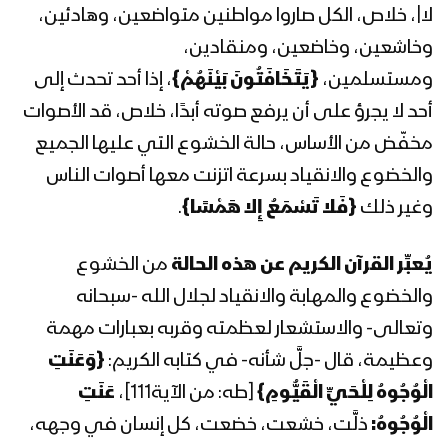
عبد الملك بدر الدين الحوثي 17رمضان
لا|، خلاص، الكل صاروا مواطنين متواضعين، وهادئين،
1442هـ
وخاشعين، وخاضعين، ومنقادين،
ومستسلمين،
{
يَتَخَافَتُونَ بَيْنَهُمْ
}
، إذا أحد تحدث إلى
المحاضرة الرمضانية السادسة عشرة للسيد
عبد الملك بدر الدين الحوثي 16رمضان
أحد لا يجرؤ على أن يرفع صوته أبدًا، خلاص، قد الأصوات
1442هـ
مخفّض من الأساس، حالة الخشوع التي عليها الجميع
والخضوع والانقياد بسرعة اتزنت معها أصوات الناس
المحاضرة الرمضانية الخامسة عشرة للسيد
عبد الملك بدر الدين الحوثي 15رمضان
وغير ذلك
{
فَلا تَسْمَعُ إِلا هَمْسًا
}
.
1442هـ
يُعبِّر القرآن الكريم عن هذه الحالة
من الخشوع
المحاضرة الرمضانية الرابعة عشرة للسيد عبد
والخضوع والمهابة والانقياد لجلال الله -سبحانه
الملك بدر الدين الحوثي 14رمضان 1442هـ
وتعالى- والاستشعار لعظمته وقربه بعبارات مهمة
وعظيمة، قال -جلَّ شأنه- في كتابه الكريم:
{
وَعَنَتِ
المحاضرة الرمضانية الثالثة عشرة للسيد
الْوُجُوهُ لِلْحَيِّ الْقَيُّومِ
}
[طه: من الآية111]،
عَنَتِ
عبدالملك بدر الدين الحوثي 1442هـ
الْوُجُوهُ:
ذلَّت، خشعت، خضعت، كل إنسان في وجهه،