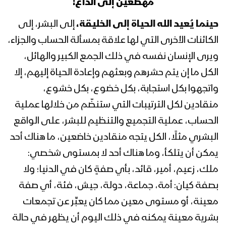
مهطعين إلى الداع!
المحاضرة الرمضانية التاسعة للسيد
عبدالملك بدرالدين الحوثي 9 رمضان
حينما يُعيد الله الحياة إلى الخليقة،
إلى البشر، إلى
1443هـ
الكائنات الأخرى التي لها علاقة بمسألة الحساب والجزاء،
ويرى الإنسان نفسه في ذلك الجمع الكبير والهائل،
المحاضرة الرمضانية الثامنة للسيد
عبدالملك بدرالدين الحوثي 8 رمضان
الكل ما إن يتم حشرهم وبعثهم وإعادة الحياة إليهم، إلا
1443هـ
واتجهوا بكل استجابة، بكل خضوع، بكل خشوع،
منقادين لكل الترتيبات التي ستنضّم من خلالها عملية
المحاضرة الرمضانية السابعة للسيد
الحساب، عملية التجميع والتنظيم للبشر، على الواقع
عبدالملك بدرالدين الحوثي 7 رمضان
1443هـ
البشري مثلًا، الكل يتجه منقادين خاضعين، ما هناك أحد
يمكن أن يتلكأ، وما هناك أحد لا بمستوى شخصي:
المحاضرة الرمضانية السادسة للسيد
ملك، زعيم، أمير، قائد، بأي صفةٍ كان في الدنيا؛ ولا
عبدالملك بدرالدين الحوثي 6 رمضان
1443هـ
بصفة كيان: أمة، جماعة، دولة، جيش، فئة، أي صفة
معينة، أو مستوى معين مما كان يعبِّر عن تجمعات
المحاضرة الرمضانية الخامسة للسيد
بشرية معينة يمكنه في ذلك اليوم أن يظهر في حالة
عبدالملك بدرالدين الحوثي 5 رمضان