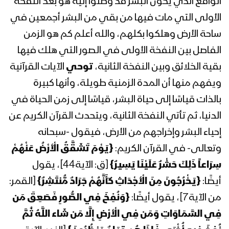
الواقع الذي يكون البشر قد وصلوا إليه هو بعد النفخة
1444هـ
الأولى التي مات فيها من بقي من البشر أجمعين في
المحاضرة الرمضانية الثالثة للسيد القائد
ساحة الأرض وهلكوا بكلهم، والله أعلم كم هو الزمن
عبدالملك بدرالدين الحوثي 4 رمضان
الفاصل بين النفخة الأولى في الصور التي هلك فيها
1444هـ
بقية الخلائق وبين النفخة الثانية،
توحي
الآيات القرآنية
المحاضرة الرمضانية الثانية للسيد القائد
ويفهم منها أن المدة الزمنية طويلة، وأنها كبيرة
عبدالملك بدرالدين الحوثي 2 رمضان
بالذات قياسًا إلى حياة البشر، قياسًا إلى زمن الحياة في
1444هـ
الدنيا، ثم تأتي النفخة الثانية، ويتحدث القرآن الكريم عن
إحياء البشر وإخراجهم من الأرض، فيقول -سبحانه
المحاضرة الرمضانية الأولى للسيد القائد
عبدالملك بدرالدين الحوثي 1 رمضان
وتعالى- في القرآن الكريم:
{
يَوْمَ تَشَقَّقُ الْأَرْضُ عَنْهُمْ
1444هـ
سِرَاعاً ذَلِكَ حَشْرٌ عَلَيْنَا يَسِيرٌ
}
[ق: الآية44]، يقول
أيضًا:
{
يَخْرُجُونَ مِنَ الْأَجْدَاثِ كَأَنَّهُمْ جَرَادٌ مُّنتَشِرٌ
}
[القمر:
المحاضرة الرمضانية الثامنة والعشرون
للسيد عبدالملك بدرالدين الحوثي 29
من الآية7]، يقول أيضًا:
{
وَنُفِخَ فِي الصُّورِ فَصَعِقَ مَن
رمضان 1443هـ
فِي السَّمَاوَاتِ وَمَن فِي الْأَرْضِ إِلَّا مَن شَاء اللَّهُ ثُمَّ