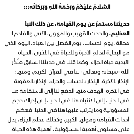
المحاضرة الرمضانية السابعة عشرة للسيد
السَّـلَامُ عَلَـيْكُمْ وَرَحْـمَةُ اللهِ وَبَرَكَاتُه؛؛؛
القائد عبدالملك بدرالدين الحوثي 18
رمضان 1444هـ
حديثنا مستمرٌ عن يوم القيامة، عن ذلك النبأ
المحاضرة الرمضانية السادسة عشرة للسيد
العظيم،
والحدث المُهيب والمَهول، الآتي والقادم لا
القائد عبدالملك بدرالدين الحوثي 17
محالة، يوم الحساب، يوم الفصل بين العباد، اليوم الذي
رمضان 1444هـ
هو البداية لعالم الآخرة وللحياة في الأخرى، الحياة
المحاضرة الرمضانية الخامسة عشرة للسيد
الأبدية حياة الجزاء، وكما قلنا في حديثنا السابق فنُذُر
القائد عبدالملك بدرالدين الحوثي 16
الله -سبحانه وتعالى- لنا في القرآن الكريم، ومنها:
رمضان 1444هـ
الإنذار بالآخرة، الإنذار بالحساب والجزاء، الإنذار بالعقوبة
المحاضرة الرمضانية الرابعة عشرة للسيد
في الآخرة، الهدف منها الدفع لنا إلى الاستقامة هنا
القائد عبدالملك بدرالدين الحوثي 15
في الدنيا، إلى الانتباه هنا في الدنيا، إلى إدراك حجم
رمضان 1444هـ
المسؤولية وما يترتب عليها هنا في الدنيا، فعظم
أحداث القيامة وهولها الكبير، وكذلك عظم الجزاء، يدل
المحاضرة الرمضانية الثالثة عشرة للسيد
القائد عبدالملك بدرالدين الحوثي 14
على مستوى أهمية المسؤولية، أهمية هذه الحياة،