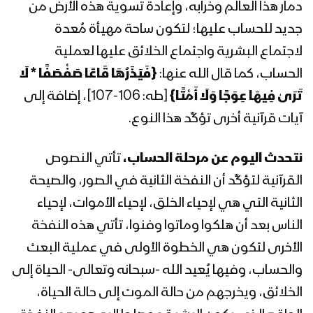
المحاضرة الرمضانية الثامنة للسيد القائد
دمار هذا العالم وخرابه، وإعادة تسوية هذه الأرض من
عبدالملك بدرالدين الحوثي 9 رمضان
جديد للحساب عليها؛ لتكون ساحة مهيأة مُعدة
1444هـ
لاجتماع البشرية واجتماع الخلائق عليها لعملية
الحساب، كما قال الله عنها:
{
فَيَذَرُهَا قَاعًا صَفْصَفًا * لَا
المحاضرة الرمضانية السابعة للسيد القائد
عبدالملك بدرالدين الحوثي 8 رمضان
تَرَىٰ فِيهَا عِوَجًا وَلَا أَمْتًا
}
[طه: 106-107]، إضافة إلى
1444هـ
آيات قرآنية أخرى تؤكِّد هذا النوع.
المحاضرة الرمضانية السادسة للسيد القائد
نتحدث اليوم عن مرحلة الحساب،
تأتي النصوص
عبدالملك بدرالدين الحوثي 7 رمضان
1444هـ
القرآنية لتؤكِّد أن النفخة الثانية في الصور، والصيحة
الثانية التي هي لإحياء الخلق، لإحياء الأموات، لإحياء
المحاضرة الرمضانية الخامسة للسيد القائد
الناس بعد أن هلكوا وماتوا وفنوا، تأتي هذه النفخة
عبدالملك بدرالدين الحوثي 6 رمضان
1444هـ
الأخرى لتكون هي الخطوة الأولى في عملية البعث
والحساب، وفيها يُعيد الله -سبحانه وتعالى- الحياة إلى
المحاضرة الرمضانية الرابعة للسيد القائد
الخلائق، ويخرجهم من حالة الموت إلى حالة الحياة،
عبدالملك بدرالدين الحوثي 5 رمضان