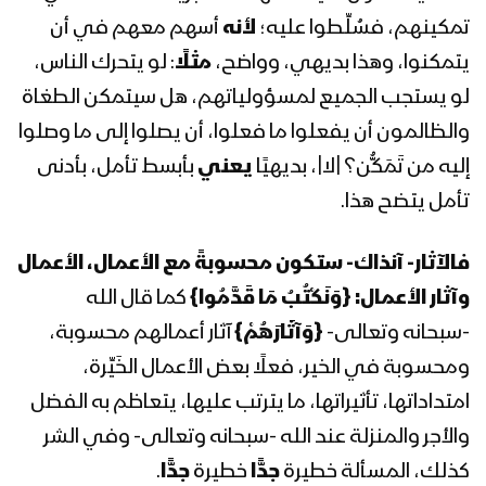
تمكينهم، فسُلِّطوا عليه؛
لأنه
أسهم معهم في أن
المحاضرة الرمضانية الرابعة عشر لقائد الثورة
يتمكنوا، وهذا بديهي، وواضح،
مثلًا
: لو يتحرك الناس،
السيد عبدالملك بدرالدين الحوثي 1441هـ
لو يستجب الجميع لمسؤولياتهم، هل سيتمكن الطغاة
والظالمون أن يفعلوا ما فعلوا، أن يصلوا إلى ما وصلوا
المحاضرة الرمضانية الثالثة عشر لقائد الثورة
إليه من تَمَكُّن؟ |لا|، بديهيًا
يعني
بأبسط تأمل، بأدنى
السيد عبدالملك بدرالدين الحوثي 1441هـ
تأمل يتضح هذا.
فالآثار- آنذاك- ستكون محسوبةً مع الأعمال، الأعمال
المحاضرة الرمضانية الثانية عشر لقائد الثورة
السيد عبدالملك بدرالدين الحوثي 1441هـ
وآثار الأعمال:
{
وَنَكْتُبُ مَا قَدَّمُوا
}
كما قال الله
-سبحانه وتعالى-
{
وَآثَارَهُمْ
}
آثار أعمالهم محسوبة،
ومحسوبة في الخير، فعلًا بعض الأعمال الخَيِّرة،
المحاضرة الرمضانية الحادية عشر لقائد
الثورة السيد عبدالملك بدرالدين الحوثي
امتداداتها، تأثيراتها، ما يترتب عليها، يتعاظم به الفضل
1441هـ
والأجر والمنزلة عند الله -سبحانه وتعالى- وفي الشر
كذلك، المسألة خطيرة
جدًّا
خطيرة
جدًّا
.
المحاضرة الرمضانية العاشرة لقائد الثورة