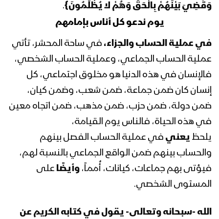
وَقُضِيَ بَيْنَهُمْ بِالْحَقِّ وَهُمْ لا يُظْلَمُونَ
}
.
يوم ندعو كل أناس بإمامهم
المحاضرة الرمضانية الخامسة لقائد الثورة
السيد عبدالملك بدرالدين الحوثي 1441هـ
في عملية الحساب والجزاء،
في ساحة المحشر، تأتي
عملية الحساب الجماعي، وعملية الحساب الشخصي،
المحاضرة الرمضانية الرابعة لقائد الثورة
فالإنسان في هذه الدنيا هو مخلوق اجتماعي، كل
السيد عبدالملك بدرالدين الحوثي 1441هـ
إنسان كان ضمن جماعة، ضمن شعب، وضمن كيان،
ضمن دولة، ضمن حزب، ضمن مذهب، ضمن اتجاه معين
المحاضرة الرمضانية الثالثة لقائد الثورة
في هذه الحياة، فالناس يوم القيامة،
السيد عبدالملك بدرالدين الحوثي 1441هـ
يلحظ
يعني
في عملية الحساب الفصل بينهم
والحساب بينهم ضمن الواقع الجماعي بالنسبة لهم،
فيؤتى بهم جماعات، كيانات، أُمماً،
وأيضًا
على
المحاضرة الرمضانية الثانية لقائد الثورة
السيد عبدالملك بدرالدين الحوثي 1441هـ
المستوى الشخصي.
الله -سبحانه وتعالى- يقول في كتابه الكريم عن