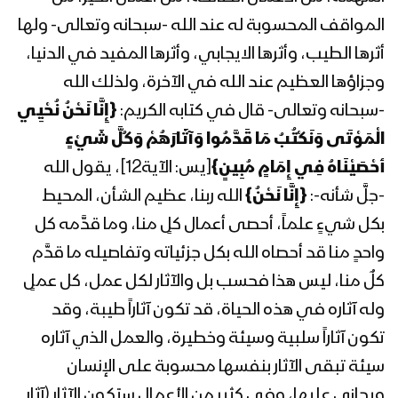
رمضان 1444هـ
المواقف المحسوبة له عند الله -سبحانه وتعالى- ولها
المحاضرة الرمضانية الثانية عشرة للسيد
أثرها الطيب، وأثرها الايجابي، وأثرها المفيد في الدنيا،
القائد عبدالملك بدرالدين الحوثي 13
وجزاؤها العظيم عند الله في الآخرة، ولذلك الله
رمضان 1444هـ
-سبحانه وتعالى- قال في كتابه الكريم:
{إِنَّا نَحْنُ نُحْيِي
الْمَوْتَى وَنَكْتُبُ مَا قَدَّمُوا وَآثَارَهُمْ وَكُلَّ شَيْءٍ
المحاضرة الرمضانية الحادية عشرة للسيد
القائد عبدالملك بدرالدين الحوثي 12
أحْصَيْنَاهُ فِي إِمَامٍ مُبِينٍ}
[يس: الآية12]، يقول الله
رمضان 1444هـ
-جلَّ شأنه-:
{إِنَّا نَحْنُ}
الله ربنا، عظيم الشأن، المحيط
بكل شيءٍ علماً، أحصى أعمال كلٍ منا، وما قدَّمه كل
المحاضرة الرمضانية العاشرة للسيد القائد
عبدالملك بدرالدين الحوثي 11 رمضان
واحدٍ منا قد أحصاه الله بكل جزئياته وتفاصيله ما قدَّم
1444هـ
كلٌ منا، ليس هذا فحسب بل والآثار لكل عمل، كل عملٍ
وله آثاره في هذه الحياة، قد تكون آثاراً طيبة، وقد
المحاضرة الرمضانية التاسعة للسيد القائد
عبدالملك بدرالدين الحوثي 10 رمضان
تكون آثاراً سلبية وسيئة وخطيرة، والعمل الذي آثاره
1444هـ
سيئة تبقى الآثار بنفسها محسوبة على الإنسان
ويجازى عليها، وفي كثيرٍ من الأعمال ستكون الآثار (آثار