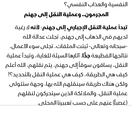
النفسية والعذاب النفسي؟
المجرمون.. وعملية النقل إلى جهنم
المحاضرة الرمضانية الرابعة والعشرون لقائد
الثورة السيد عبدالملك بدرالدين الحوثي
تبدأ عملية النقل الإجباري إلى جهنم
؛
لأنه
لا رغبة
1440هـ
لديهم في الذهاب إلى جهنم، تجلت عدالة الله
المحاضرة الرمضانية الثالثة والعشرون لقائد
-سبحانه وتعالى- ثبتت الملفات، تجلى سوء الأعمال،
الثورة السيد عبدالملك بدرالدين الحوثي
نتائجها الفظيعة
جدًّا
، آثارها السيئة للغاية، وتبدأ عملية
1440هـ
النقل، يساقون سوقاً إلى جهنم، يتم نقلهم، الله أعلم
المحاضرة الرمضانية الثانية والعشرون لقائد
كيف هي الطريقة، كيف هي عملية النقل بالتحديد؟!
الثورة السيد عبدالملك بدرالدين الحوثي
ولكن هناك طريقة سينقلهم الله بها، وجهة ستتولى
1440هـ
عملية النقل، والملائكة الذين سيتحركون لنقلهم
(غصباً) عنهم على حسب تعبيرنا المحلي.
المحاضرة الرمضانية الحادية والعشرون
لقائد الثورة السيد عبدالملك بدرالدين
الحوثي 1440هـ
{يُعْرَفُ الْمُجْرِمُونَ بِسِيمَاهُمْ فَيُؤْخَذُ بِالنَّوَاصِي
وَالْأَقْدَامِ}
[الرحمن: الآية41]، نقلاً بالقوة، البعض