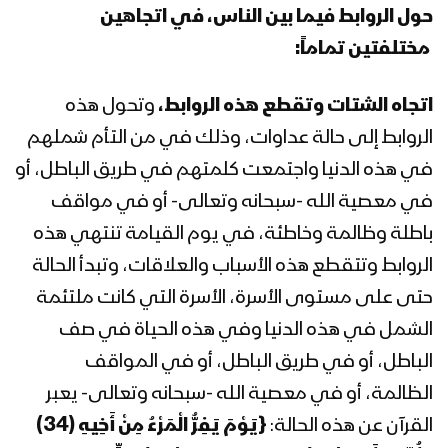
1443هـ
حول الروابط فيما بين الناس، في اتجاهين
مختلفتين تماماً:
المحاضرة الرمضانية الثانية والعشرون للسيد
عبدالملك بدر الدين الحوثي 22 رمضان
اتجاه الشتات وتقطع هذه الروابط،
وتحول هذه
1443هـ
الروابط إلى حالة عداوات، وذلك في من التأم شملهم
المحاضرة الرمضانية الحادية والعشرون
في هذه الدنيا واجتمعت كلمتهم في طريق الباطل، أو
للسيد عبدالملك بدرالدين الحوثي 21
في معصية الله -سبحانه وتعالى- أو في مواقف
رمضان 1443هـ
باطلة وظالمة وخاطئة، في يوم القيامة تنتهي هذه
المحاضرة الرمضانية العشرون (ذكرى
الروابط وتتقطع هذه الأسباب والعلاقات، وتبدأ الحالة
استشهاد الإمام علي عليه السلام) للسيد
حتى على مستوى الأسرة، الأسرة التي كانت ملتئمة
عبدالملك بدرالدين الحوثي 20 رمضان
الشمل في هذه الدنيا وفي هذه الحياة في صف
1443 هـ
الباطل، أو في طريق الباطل، أو في المواقف
المحاضرة الرمضانية التاسعة عشرة للسيد
عبدالملك بدرالدين الحوثي 19 رمضان
الظالمة، أو في معصية الله -سبحانه وتعالى- يعبر
1443هـ
القرآن عن هذه الحالة:
{يَوْمَ يَفِرُّ الْمَرْءُ مِنْ أَخِيهِ (34)