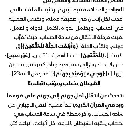
تكتمل عملية الحساب،
والفصل بين
السيد عبدالملك بدرالدين الحوثي 1441هـ
العباد،
والمحاكمة فيما بينهم، وتثبت الملفات التي
أعدت لكل إنسان في صحيفة عمله، وتكتمل العملية
المحاضرة الرمضانية التاسعة لقائد الثورة
في الحساب، ويكتمل الدوام، اكتمل الدوام والعمل،
السيد عبدالملك بدرالدين الحوثي 1441هـ
بقيت مرحلة الانتقال من ساحة الحساب، حيث تقرَّب
جهنم، وتقرَّب الجنة،
{وَأُزْلِفَتِ الْجَنَّةُ لِلْمُتَّقِينَ}
[ق:
الآية31]،
(لِلْمُتَّقِينَ)
لنلحظ أهمية التقوى،
{غَيْرَ بَعِيدٍ}
؛
المحاضرة الرمضانية الثامنة لقائد الثورة
السيد عبدالملك بدرالدين الحوثي 1441هـ
حتى لا يحتاجون إلى سفر بعيد وتأخر كبير حتى يصلون
إليها. |لا|
{وَجِيءَ يَوْمَئِذٍ بِجَهَنَّمَ}
[الفجر: من الآية23].
الشيطان يخطب ويؤنب أتباعه!!
المحاضرة الرمضانية السابعة لقائد الثورة
السيد عبدالملك بدرالدين الحوثي 1441هـ
نتحدث عن انتقال أهل جهنم إلى جهنم على ضوء ما
ورد في القرآن الكريم:
تبدأ عملية النقل الإجباري من
المحاضرة الرمضانية السادسة لقائد الثورة
ساحة الحساب، وآخر محطة في ساحة الحساب هي:
السيد عبدالملك بدرالدين الحوثي 1441هـ
لخطاب يلقيه الشيطان لأتباعه، كل أتباعه، أتباعه كثر،