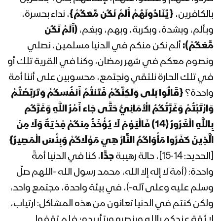
الملك بدر الدين الحوثي 08 رمضان 1442هـ
بالكافرين،
{يُنَادُونَهُمْ أَلَمْ نَكُن مَّعَكُمْ}
، نداء بحسرة،
وبألم، وبشدة، وبكربة، وبهم، وبغم،
(أَلَمْ نَكُن
المحاضرة الرمضانية السابعة للسيد
مَّعَكُمْ):
ألم نكن منكم في الدنيا مسلمين، نصلي
عبدالملك بدرالدين الحوثي 07 رمضان
ونصوم معكم في شهر رمضان، وكنا في القرية تلك أو
1442هـ
في تلك الحارة نلتقي ونجتمع، محسوبين على أننا أمة
المحاضرة الرمضانية السادسة للسيد
واحدة؟
{قَالُوا بَلَى وَلَكِنَّكُمْ فَتَنتُمْ أَنفُسَكُمْ وَتَرَبَّصْتُمْ
عبدالملك بدرالدين الحوثي 06 رمضان
وَارْتَبْتُمْ وَغَرَّتْكُمُ الْأَمَانِيُّ حَتَّى جَاء أَمْرُ اللَّهِ وَغَرَّكُم
1442هـ
بِاللَّهِ الْغَرُورُ (14) فَالْيَوْمَ لَا يُؤْخَذُ مِنكُمْ فِدْيَةٌ وَلَا مِنَ
الَّذِينَ كَفَرُوا مَأْوَاكُمُ النَّارُ هِيَ مَوْلَاكُمْ وَبِئْسَ الْمَصِيرُ}
المحاضرة الرمضانية الخامسة للسيد
عبدالملك بدرالدين الحوثي 05 رمضان
[الحديد: 14-15]، حالة رهيبة
جدًّا
، كنا في الدنيا أمةً
1442هـ
واحدة: (أمة لا إله إلا الله، محمد رسول الله -اللهم صلِّ
وسلم عليه وعلى آله-)، في بيئة واحدة، مجتمع واحد،
المحاضرة الرمضانية الرابعة للسيد عبد
الملك بدر الدين الحوثي 04 رمضان 1442هـ
ولكن كنتم في الدنيا تعانون من هذه المشاكل: ارتياب،
لا ثقة عندكم بالله وبنصره وبتأييده؛ فلم تقفوا