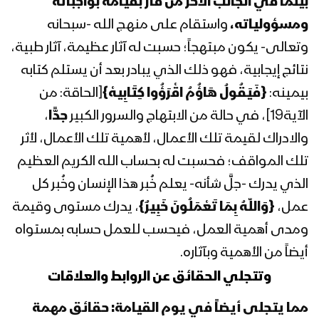
بينما في الجانب الآخر من فاز بقيامه بواجباته
المحاضرة الرمضانية السابعة والعشرون
للسيد عبدالملك بدرالدين الحوثي 28
ومسؤولياته،
واستقام على منهج الله -سبحانه
رمضان 1443هـ
وتعالى- يكون مبتهجاً؛ حسبت له آثار عظيمة، آثار طبية،
نتائج إيجابية، فهو ذلك الذي يبادر بعد أن يستلم كتابه
المحاضرة الرمضانية السادسة والعشرون
بيمينه:
{فَيَقُولُ هَاؤُمُ اقْرَؤُوا كِتَابِيهْ}
[الحاقة: من
للسيد عبدالملك بدرالدين الحوثي 26
رمضان 1443هـ
الآية19]، في حالة من الابتهاج والسرور الكبير
جدًّا
،
والادراك لقيمة تلك الأعمال، لأهمية تلك الأعمال، لأثر
المحاضرة الرمضانية الخامسة والعشرون
تلك المواقف؛ فحسبت له بحساب الله الكريم العظيم
للسيد عبدالملك بدرالدين الحوثي 25
رمضان 1443هـ
الذي يدرك -جلَّ شأنه- يعلم خُبر هذا الإنسان وخُبر كل
عمل،
{وَاللّهُ بِمَا تَعْمَلُونَ خَبِيرٌ}
، يدرك مستوى وقيمة
المحاضرة الرمضانية الرابعة والعشرون
ومدى أهمية العمل، فيحسب للعمل حسابه بمستواه
للسيد عبدالملك بدرالدين الحوثي 24
أيضاً من الأهمية وبآثاره.
رمضان 1443هـ
وتتجلي الحقائق عن الروابط والعلاقات
المحاضرة الرمضانية الثالثة والعشرون للسيد
مما يتجلى أيضاً في يوم القيامة: حقائق مهمة
عبدالملك بدرالدين الحوثي 23 رمضان