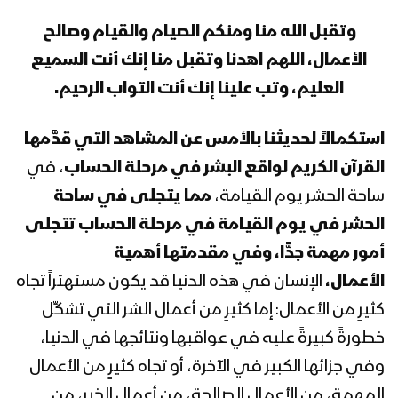
المحاضرة الرمضانية السابعة عشرة للسيد
القائد عبدالملك بدرالدين الحوثي 18
وتقبل الله منا ومنكم الصيام والقيام وصالح
رمضان 1444هـ
الأعمال، اللهم اهدنا وتقبل منا إنك أنت السميع
العليم، وتب علينا إنك أنت التواب الرحيم.
المحاضرة الرمضانية السادسة عشرة للسيد
القائد عبدالملك بدرالدين الحوثي 17
رمضان 1444هـ
استكمالاً لحديثنا بالأمس عن المشاهد التي قدَّمها
القرآن الكريم لواقع البشر في مرحلة الحساب
، في
المحاضرة الرمضانية الخامسة عشرة للسيد
ساحة الحشر يوم القيامة،
مما يتجلى في ساحة
القائد عبدالملك بدرالدين الحوثي 16
رمضان 1444هـ
الحشر في يوم القيامة في مرحلة الحساب تتجلى
أمور مهمة جدًّا، وفي مقدمتها أهمية
المحاضرة الرمضانية الرابعة عشرة للسيد
الأعمال،
الإنسان في هذه الدنيا قد يكون مستهتراً تجاه
القائد عبدالملك بدرالدين الحوثي 15
كثيرٍ من الأعمال: إما كثيرٍ من أعمال الشر التي تشكِّل
رمضان 1444هـ
خطورةً كبيرةً عليه في عواقبها ونتائجها في الدنيا،
المحاضرة الرمضانية الثالثة عشرة للسيد
وفي جزائها الكبير في الآخرة، أو تجاه كثيرٍ من الأعمال
القائد عبدالملك بدرالدين الحوثي 14
المهمة، من الأعمال الصالحة، من أعمال الخير، من