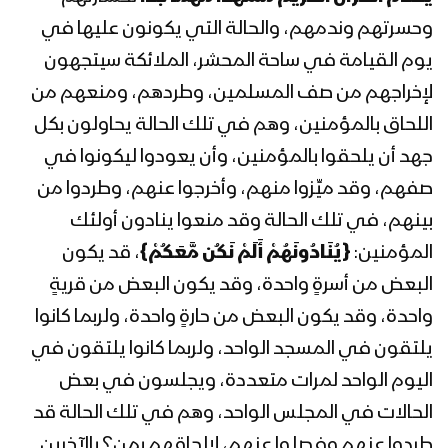
وحسرتهم وندمهم، والحالة التي يكونون عليها في
المحاضرة الرمضانية الثانية عشرة للسيد عبد
الملك بدر الدين الحوثي 12رمضان 1442هـ
يوم القيامة في ساحة المحشر، الملائكة سيتجهون
لإخراجهم من صف المسلمين، وطردهم، ومنعهم من
اللحاق بالمؤمنين، وهم في تلك الحالة يحاولون بكل
المحاضرة الرمضانية الحادية عشرة للسيد
عبدالملك بدرالدين الحوثي 11 رمضان
جهد أن يلحقوا بالمؤمنين، وأن يعودوا ليكونوا في
1442هـ
صفهم، وقد ميِّزوا منهم، وأخرجوا عنهم، وطردوا من
بينهم، في تلك الحالة وقد منعوا ينادون أولئك
المحاضرة الرمضانية العاشرة للسيد عبد
المؤمنين:
{يُنَادُونَهُمْ أَلَمْ نَكُن مَّعَكُمْ}
، قد يكون
الملك بدر الدين الحوثي 10 رمضان 1442هـ
البعض من أسرةٍ واحدة، وقد يكون البعض من قريةٍ
واحدة، وقد يكون البعض من حارةٍ واحدة، ولربما كانوا
المحاضرة الرمضانية التاسعة للسيد عبد
يلتقون في المسجد الواحد، ولربما كانوا يلتقون في
الملك بدر الدين الحوثي 09 رمضان 1442هـ
اليوم الواحد لمرات متعددة، ويجلسون في بعض
الحالات في المجلس الواحد، وهم في تلك الحالة قد
المحاضرة الرمضانية الثامنة للسيد عبد
طردوا عنهم وفصلوا عنهم، لإلحاقهم بمن؟ بالآخرين