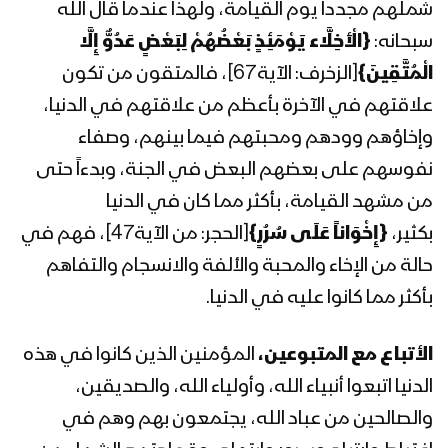
شملهم مجدداً يوم القيامة، ولهذا عندما قال الله
المحاضرة الرمضانية الثالثة والعشرون لقائد
سبحانه:
{الْأَخِلَّاء يَوْمَئِذٍ بَعْضُهُمْ لِبَعْضٍ عَدُوٌّ إِلَّا
الثورة السيد عبدالملك بدرالدين الحوثي
الْمُتَّقِينَ}
[الزخرف: الآية67]، فالمتقون من تكون
1441هـ
علاقتهم في الآخرة بأعظم من علاقتهم في الدنيا،
وإخاؤهم وودهم ومحبتهم فيما بينهم، وصفاء
المحاضرة الرمضانية الثانية والعشرون لقائد
الثورة السيد عبدالملك بدرالدين الحوثي
نفوسهم على بعضهم البعض في الجنة، وبدءاً حتى
1441هـ
من مشهد القيامة، بأكثر مما كان في الدنيا
بكثير،
{إِخْوَاناً عَلَى سُرُرٍ}
[الحجر: من الآية47]، فهم في
المحاضرة الرمضانية الحادية والعشرون
لقائد الثورة السيد عبدالملك بدرالدين
حالة من الإخاء والمحبة والألفة والانسجام والتفاهم
الحوثي 1441هـ
بأكثر مما كانوا عليه في الدنيا.
المحاضرة الرمضانية العشرون لقائد الثورة
الأتباع مع المتبوعين،
المؤمنين الذين كانوا في هذه
السيد عبدالملك بدرالدين الحوثي 1441هـ –
ذكرى استشهاد الإمام علي (عليه السلام)
الدنيا اتبعوا أنبياء الله، وأولياء الله، والصديقين،
والصالحين من عباد الله، يجتمعون بهم وهم في
المحاضرة الرمضانية التاسعة عشر لقائد