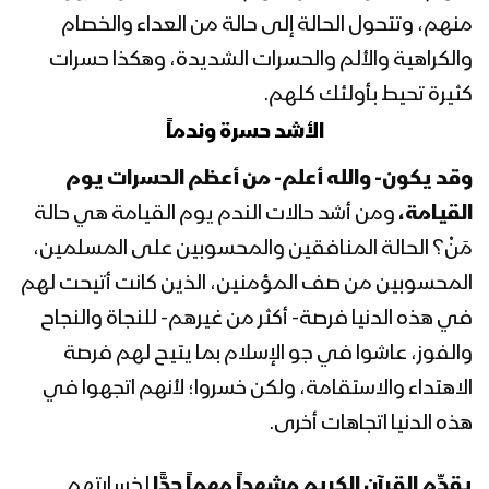
عبد الملك بدر الدين الحوثي 17رمضان
منهم، وتتحول الحالة إلى حالة من العداء والخصام
1442هـ
والكراهية والألم والحسرات الشديدة، وهكذا حسرات
المحاضرة الرمضانية السادسة عشرة للسيد
كثيرة تحيط بأولئك كلهم.
عبد الملك بدر الدين الحوثي 16رمضان
الأشد حسرة وندماً
1442هـ
وقد يكون- والله أعلم- من أعظم الحسرات يوم
المحاضرة الرمضانية الخامسة عشرة للسيد
القيامة،
ومن أشد حالات الندم يوم القيامة هي حالة
عبد الملك بدر الدين الحوثي 15رمضان
1442هـ
مَنْ؟ الحالة المنافقين والمحسوبين على المسلمين،
المحسوبين من صف المؤمنين، الذين كانت أتيحت لهم
المحاضرة الرمضانية الرابعة عشرة للسيد عبد
في هذه الدنيا فرصة- أكثر من غيرهم- للنجاة والنجاح
الملك بدر الدين الحوثي 14رمضان 1442هـ
والفوز، عاشوا في جو الإسلام بما يتيح لهم فرصة
الاهتداء والاستقامة، ولكن خسروا؛ لأنهم اتجهوا في
المحاضرة الرمضانية الثالثة عشرة للسيد
هذه الدنيا اتجاهات أخرى.
عبدالملك بدر الدين الحوثي 1442هـ
يقدِّم القرآن الكريم مشهداً مهماً
جدًّا
لخسارتهم