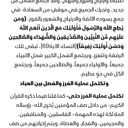
اغتباط وارتياح وسرور وابتهاج، وقد اجتمع الشمل من
الثورة السيد عبدالملك بدرالدين الحوثي
جديد، وتحرك الجميع في موقفٍ من السعادة، في
1441هـ
جمعٍ يسوده الألفة والارتياح والشعور بالفوز،
{وَمَن
المحاضرة الرمضانية الثامنة عشر لقائد
يُطِعِ اللّهَ وَالرَّسُولَ فَأُوْلَـئِكَ مَعَ الَّذِينَ أَنْعَمَ اللّهُ
الثورة السيد عبدالملك بدرالدين الحوثي
عَلَيْهِم مِّنَ النَّبِيِّينَ وَالصِّدِّيقِينَ وَالشُّهَدَاء وَالصَّالِحِينَ
1441هـ
وَحَسُنَ أُولَـئِكَ رَفِيقاً}
[النساء: الآية69]، تبقى تلك
المحاضرة الرمضانية السابعة عشر لقائد
الرفقة وتتعزز، ويجتمع الشمل الكبير: شمل الأنبياء
الثورة السيد عبدالملك بدرالدين الحوثي
جميعاً، والأولياء جميعاً، والصالحين جميعاً، ويجتمع
1441هـ
الكل في جوٍ عظيم.
المحاضرة الرمضانية السادسة عشر لقائد
وتكتمل عملية الفرز والفصل بين العباد
الثورة السيد عبدالملك بدرالدين الحوثي
تكتمل عملية الفرز حتى-
كما قلنا فيما ذكره القرآن
1441هـ
الكريم- من داخل صف المؤمنين يُخرِج الله- بإرساله
المحاضرة الرمضانية الخامسة عشر لقائد
الملائكة لهذه المهمة-: الفاسقين، والمنافقين،
الثورة السيد عبدالملك بدرالدين الحوثي
والمجرمين، والفجار، والعصاة، ويتم إخراجهم من صف
1441هـ