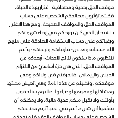
موقف الحق بجدية ومصداقية، اغترار بهذه الحياة،
المحاضرة الرمضانية الثالثة للسيد عبدالملك
بدرالدين الحوثي 03 رمضان 1442هـ
فكنتم تؤثرون مصالحكم الشخصية على حساب
المواقف الحق والمواقف الصحيحة، ومع هذا الاغترار
بالشيطان الذي كان يورطكم في إرضاء شهواتكم
المحاضرة الرمضانية الثانية للسيد عبدالملك
ورغباتكم على حساب الاستقامة الصادقة على منهج
بدرالدين الحوثي 02 رمضان 1442هـ
الله -سبحانه وتعالى- فارتيابكم وتربصكم- وأنتم
تنتظرون ماذا ستكون نتائج الأحداث- أبعدكم عن
المحاضرة الرمضانية الأولى للسيد
المواقف الحق، التي هي جزءٌ أساسيٌ من الالتزام
عبدالملك بدرالدين الحوثي 1رمضان 1442هـ
الديني والإيماني، فانحرفتم في ولائكم وفي
موقفكم، وتخليتم عن هذه الأمة وهي تعيش محنتها
المحاضرة الرمضانية التاسعة والعشرون
ومشاكلها وهمومها وصراعها؛ فاليوم ستلحقون
لقائد الثورة السيد عبدالملك بدرالدين
بأولئك ولا تقبل منكم فدية مالية، ولا يمكنكم أن
الحوثي 30 رمضان 1441هـ
تقدِّموا أي شيء، أنتم في الدنيا آثرتم مصالحكم
المحاضرة الرمضانية الثامنة والعشرون لقائد
الشخصية على حساب المواقف الحق؛ فلم تفدكم