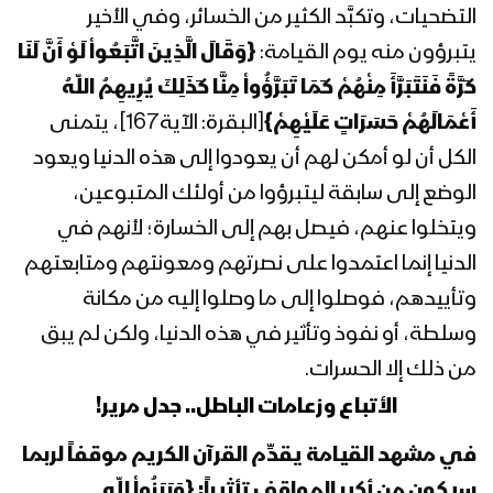
التضحيات، وتكبَّد الكثير من الخسائر، وفي الأخير
1443هـ
يتبرؤون منه يوم القيامة:
{وَقَالَ الَّذِينَ اتَّبَعُواْ لَوْ أَنَّ لَنَا
المحاضرة الرمضانية الرابعة للسيد عبد
كَرَّةً فَنَتَبَرَّأَ مِنْهُمْ كَمَا تَبَرَّؤُواْ مِنَّا كَذَلِكَ يُرِيهِمُ اللّهُ
الملك بدر الدين الحوثي 4 رمضان 1443هـ
أَعْمَالَهُمْ حَسَرَاتٍ عَلَيْهِمْ}
[البقرة: الآية167]، يتمنى
الكل أن لو أمكن لهم أن يعودوا إلى هذه الدنيا ويعود
المحاضرة الرمضانية الثالثة للسيد عبد الملك
الوضع إلى سابقة ليتبرؤوا من أولئك المتبوعين،
بدر الدين الحوثي 3 رمضان 1443هـ
ويتخلوا عنهم، فيصل بهم إلى الخسارة؛ لأنهم في
الدنيا إنما اعتمدوا على نصرتهم ومعونتهم ومتابعتهم
وتأييدهم، فوصلوا إلى ما وصلوا إليه من مكانة
المحاضرة الرمضانية الثانية للسيد عبد الملك
بدر الدين الحوثي 1443هـ الموافق 03-
وسلطة، أو نفوذ وتأثير في هذه الدنيا، ولكن لم يبق
04-2022م
من ذلك إلا الحسرات.
الأتباع وزعامات الباطل.. جدل مرير!
المحاضرة الرمضانية الأولى للسيد عبد
الملك بدر الدين الحوثي 1443هـ
في مشهد القيامة يقدِّم القرآن الكريم موقفاً لربما
سيكون من أكبر المواقف تأثيراً:
{وَبَرَزُواْ لِلّهِ