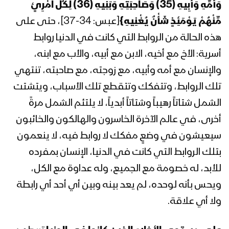
وَأُمِّهِ وَأَبِيهِ (35) وَصَاحِبَتِهِ وَبَنِيهِ (36) لِكُلِّ امْرِئٍ
المحاضرة الرمضانية الثامنة عشرة للسيد
عبدالملك بدر الدين الحوثي 18 رمضان
مِّنْهُمْ يَوْمَئِذٍ شَأْنٌ يُغْنِيهِ}
[عبس: 34-37]، حتى على
1443هـ
هذه الحالة من الروابط التي كانت في الدنيا روابط
أسرية: الأخ مع أخيه، الابن مع أبيه، والأب مع ابنه،
المحاضرة الرمضانية السابعة عشرة للسيد
والإنسان مع أمه وأبيه، مع زوجته، مع صاحبته، تنتهي
عبدالملك بدرالدين الحوثي 17 رمضان
1443هـ
تلك الروابط، وتتفكك وتتقطع تلك الأسباب، ويتشتت
الشمل شتاتاً رهيباً وشتاتاً أبدياً، لا يلتئم الشمل مرةً
المحاضرة الرمضانية السادسة عشرة للسيد
أخرى، في عالم الآخرة الخاسرون والهالكون والخائبون
عبدالملك بدرالدين الحوثي 16 رمضان
1443هـ
سيعيشون في وضعٍ مفكك لا روابط فيه، لا ينعمون
بتلك الروابط التي كانت في الدنيا، الإنسان بمفرده
المحاضرة الرمضانية الخامسة عشرة للسيد
للأبد، له خصومة مع الجميع، وله عداوة مع الكل،
عبدالملك بدر الدين الحوثي 15 رمضان
1443هـ
ويحس بأنه لوحده، لم يعد بينه وبين أي أحد أي رابطة
ولا أي علاقة.
المحاضرة الرمضانية الرابعة عشرة للسيد
عبدالملك بدر الدين الحوثي 14 رمضان