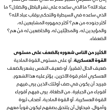
رمضان 1442هـ
عباد الله؟ ما الذي ساعده على نشر الباطل والضلال؟ ما
الذي ساعده في السيطرة والتحكم برقاب عباد الله؟
المحاضرة الرمضانية الرابعة والعشرون
أكثر جنوده من هم؟ أكثر جمهوره المشايعين له،
للسيد عبدالملك بدرالدين الحوثي 26
رمضان 1442هـ
والمؤيدين له، والمطبِّلين له، والخاضعين له مَنْ هم؟
الضعفاء.
المحاضرة الرمضانية الثالثة والعشرون للسيد
عبدالملك بدرالدين الحوثي 25 رمضان
الكثير من الناس شعوره بالضعف على مستوى
1442هـ
القوة العسكرية
، أو على مستوى القوة المادية
المحاضرة الرمضانية الثانية والعشرون للسيد
ضعيف الحال (فقير)، أو ضعيف النفس يشعر بالضعف
عبد الملك بدر الدين الحوثي 23 رمضان
العسكري أمام قوة الآخرين، يؤثر عليه هذا الشعور،
1442هـ
فيريد أن يكون في صف أولئك الذين يرى فيهم
أقوياء من الجبابرة، من الطغاة، يرى فيهم أقوياء
المحاضرة الرمضانية الحادية والعشرون
للسيد عبدالملك بدرالدين الحوثي 22
القوة العسكرية، أو القوة المادية، أصحاب ثروة
رمضان 1442هـ
وأموال، فيحاول أن يلتحق بصفهم ليكون قوياً معهم