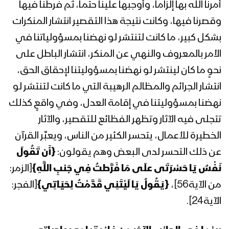
1444هـ
أمرنا الله بها إلزاماً، وأوجبها علينا حتماً، ثم فرطنا فيها
وقصرنا فيها، وكانت نتيجة هذا التقصير انتشار المنكرات
المحاضرة الرمضانية الثالثة للسيد القائد
بشكل كبير، ما كانت لتنتشر لو نهضنا بمسؤولياتنا في
عبدالملك بدرالدين الحوثي 4 رمضان
1444هـ
الأمر بالمعروف والنهي عن المنكر، انتشار الباطل على
نحوٍ ما كان لينتشر لو نهضنا بمسؤوليتنا لإحقاق الحق،
المحاضرة الرمضانية الثانية للسيد القائد
انتشار الجرائم والمظالم الرهيبة التي ما كانت لتنتشر لو
عبدالملك بدرالدين الحوثي 2 رمضان
نهضنا بمسؤوليتنا في إقامة العدل، وفي واقعٍ كذلك
1444هـ
تتجلى فيه الآثار وتظهر الفظائع للتقصير، والآثار
المحاضرة الرمضانية الأولى للسيد القائد
الخطيرة للأعمال، يتحسر الكثير من الناس، ويعبِّر القرآن
عبدالملك بدرالدين الحوثي 1 رمضان
عن ذلك التحسر لدى البعض وهم يقولون:
{أَن تَقُولَ
1444هـ
نَفْسٌ يَا حَسْرَتَى علَى مَا فَرَّطتُ فِي جَنبِ اللَّهِ}
[الزمر:
المحاضرة الرمضانية الثامنة والعشرون
من الآية56]،
{يَقُولُ يَا لَيْتَنِي قَدَّمْتُ لِحَيَاتِي}
[الفجر:
للسيد عبدالملك بدرالدين الحوثي 29
الآية24].
رمضان 1443هـ