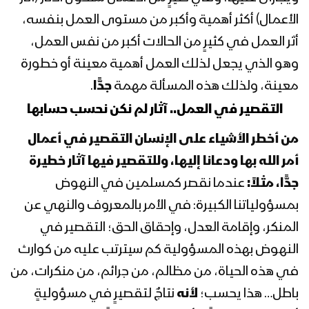
المحاضرة الرمضانية الثامنة للسيد القائد
الأعمال) أكثر أهمية وأكبر من مستوى العمل بنفسه،
عبدالملك بدرالدين الحوثي 9 رمضان
1444هـ
أثر العمل في كثيرٍ من الحالات أكبر من نفس العمل،
وهو الذي يجعل لذلك العمل أهمية معينة أو خطورة
المحاضرة الرمضانية السابعة للسيد القائد
معينة، ولذلك هذه المسألة مهمة
جدًّا
.
عبدالملك بدرالدين الحوثي 8 رمضان
1444هـ
التقصير في العمل.. آثار لم نكن نحسب حسابها
من أخطر الأشياء على الإنسان التقصير في أعمال
المحاضرة الرمضانية السادسة للسيد القائد
عبدالملك بدرالدين الحوثي 7 رمضان
أمر الله بها ودعانا إليها، وللتقصير فيها آثار خطيرة
1444هـ
جدًّا، مثلاً:
عندما نقصر كمسلمين في النهوض
بمسؤولياتنا الكبيرة: في الأمر بالمعروف والنهي عن
المحاضرة الرمضانية الخامسة للسيد القائد
المنكر، وإقامة العدل، وإحقاق الحق؛ التقصير في
عبدالملك بدرالدين الحوثي 6 رمضان
1444هـ
النهوض بهذه المسؤولية كم سيترتب عليه من كوارث
في هذه الحياة، من مظالم، من جرائم، من منكرات، من
المحاضرة الرمضانية الرابعة للسيد القائد
باطل… هذا يحسب؛
لأنه
نتاجٌ لتقصيرٍ في مسؤوليةٍ
عبدالملك بدرالدين الحوثي 5 رمضان