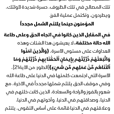
الثورة السيد عبدالملك بدرالدين الحوثي
تلك المصالح في تلك الظروف، حسرة شديدة لأولئك،
1441هـ
ويطردون، وتكتمل عملية الفرز.
المحاضرة الرمضانية السابعة والعشرون
المؤمنون حينما يلتئم الشمل مجدداً
لقائد الثورة السيد عبدالملك بدرالدين
الحوثي 1441هـ
في المقابل الذين كانوا في اتجاه الحق وعلى طاعة
الله حالة مختلفة،
لا يعيشون هذا الشتات وهذه
المحاضرة الرمضانية السادسة والعشرون
العداوات على مستوى الأسرة،
{وَالَّذِينَ آمَنُوا
لقائد الثورة السيد عبدالملك بدرالدين
الحوثي 1441هـ
وَاتَّبَعَتْهُمْ ذُرِّيَّتُهُم بِإِيمَانٍ أَلْحَقْنَا بِهِمْ ذُرِّيَّتَهُمْ وَمَا
أَلَتْنَاهُم مِّنْ عَمَلِهِم مِّن شَيْءٍ}
[الطور: من الآية21]،
المحاضرة الرمضانية الخامسة والعشرون
الأسرة التي اجتمعت كلمتها في الدنيا على طاعة الله
لقائد الثورة السيد عبدالملك بدرالدين
وفي موقف الحق يلتئم شملها مجدداً في الآخرة، مع
الحوثي 1441هـ
شعورٍ بالفوز والراحة والسعادة، الذين كانت خلتهم في
المحاضرة الرمضانية الرابعة والعشرون لقائد
الدنيا، وصداقتهم في الدنيا، وأخوتهم في الدنيا،
الثورة السيد عبدالملك بدرالدين الحوثي
وعلاقتهم في الدنيا قائمة على أساس التقوى، يلتئم
1441هـ