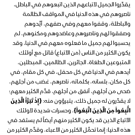
يقدِّروا الجميل لأتباعهم الذين اتبعوهم في الباطل،
المحاضرة الرمضانية التاسعة للسيد
عبدالملك بدرالدين الحوثي 9 رمضان
ناصروهم في هذه الدنيا في المواقف الظالمة
1443هـ
والباطلة، وقفوا معهم وفي صفهم، أيَّدوهم
وصفقوا لهم وناصروهم وعاضدوهم ومكنوهم، لم
المحاضرة الرمضانية الثامنة للسيد
عبدالملك بدرالدين الحوثي 8 رمضان
يحسبوا لهم جميل ما فعلوه معهم في الدنيا، وقد
1443هـ
يكون الكثير من الناس (من الأتباع) قاتل مع أولئك
المتبوعين الطغاة، الجائرين، الظالمين، المبطلين،
المحاضرة الرمضانية السابعة للسيد
أيدهم في الدنيا في كل محفل، في كل مقام، في
عبدالملك بدرالدين الحوثي 7 رمضان
1443هـ
كل مكان، بلسانه، بكلماته، ناصرهم، غضب من أجلهم،
ضحى من أجلهم، أنفق من أجلهم، قدَّم الكثير معهم؛
المحاضرة الرمضانية السادسة للسيد
لا يقدِّرون له جميل ذلك، يتبرؤون منه:
{إِذْ تَبَرَّأَ الَّذِينَ
عبدالملك بدرالدين الحوثي 6 رمضان
1443هـ
اتُّبِعُواْ مِنَ الَّذِينَ اتَّبَعُواْ}
، وحسرات شديدة لأولئك
الأتباع الذين قد يكون الكثير منهم أيضاً لم يستفد في
المحاضرة الرمضانية الخامسة للسيد
هذه الدنيا؛ إنما تحمَّل الكثير من الأعباء، وقدَّم الكثير من
عبدالملك بدرالدين الحوثي 5 رمضان