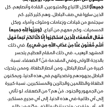
كلمة قائد الثورة السيد عبدالملك بدرالدين
جَمِيعاً}
الكل: الأتباع والمتبوعين، القادة وأنصارهم، كل
الحوثي خلال لقاء موسع استقبالا لشهر
الذين ساروا في صف الباطل، وهم كثير كثير، كم
رمضان المبارك 1443هـ
سيجتمع من قيادات وزعامات وملوك وأمراء، وبكل
المحاضرة الرمضانية الثامنة والعشرون
المسميات، وكم معهم من أتباع،
{وَبَرَزُواْ لِلّهِ جَمِيعاً
للسيد عبدالملك بدرالدين الحوثي 30
فَقَالَ الضُّعَفَاء لِلَّذِينَ اسْتَكْبَرُواْ إِنَّا كُنَّا لَكُمْ تَبَعاً فَهَلْ
رمضان 1442هـ
أَنتُم مُّغْنُونَ عَنَّا مِنْ عَذَابِ اللّهِ مِن شَيْءٍ}
، في ذلك
المشهد الرهيب، في ذلك المقام العظيم يتحسر
المحاضرة الرمضانية السابعة والعشرون
للسيد عبدالملك بدرالدين الحوثي 29
بالدرجة الأولى وفي المقدمة مَنْ؟ الضعفاء، نسبة
رمضان 1442هـ
كبيرة من أنصار الباطل، ومن أنصار الطغاة، وممن يتحرك
الباطل بجهودهم وتضحياتهم في هذه الدنيا، ويمكنون
المحاضرة الرمضانية السادسة والعشرون
للسيد عبدالملك بدرالدين الحوثي 28
الطغاة والظالمين والجائرين والمستكبرين، نسبة كبيرة
رمضان 1442هـ
من الجمهور والجنود، مَنْ هم؟ من الضعفاء، لو تأتي
إلى أي طاغية في هذه الدنيا، إلى أي مجرمٍ مستكبر،
المحاضرة الرمضانية الخامسة والعشرون
إلى أي متفرعنٍ متجبر؛تنظر ما الذي مكّنه من ظلم
للسيد عبدالملك بدرالدين الحوثي 27