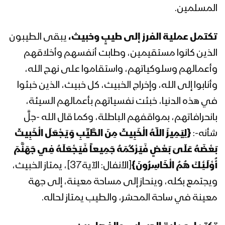
المسلمين.
المحاضرة الرمضانية الرابعة عشر لقائد الثورة
السيد عبدالملك بدرالدين الحوثي 1441هـ
تكتمل عملية الفرز إلى طيبٍ وخبيث،
يبقى الطيبون
الذين كانوا مستقيمين، وطابت أنفسهم وأخلاقهم
وأعمالهم وسلوكياتهم، واستقاموا على نهج الله،
المحاضرة الرمضانية الثالثة عشر لقائد الثورة
السيد عبدالملك بدرالدين الحوثي 1441هـ
وأنابوا إلى الله، وإخراج الخبيث، كل خبيث، الذين خبثوا
في هذه الدنيا، خبثت نفسياتهم بأعمالهم السيئة،
بانحرافاتهم، بمواقفهم الباطلة، وكما قال الله -جلَّ
المحاضرة الرمضانية الثانية عشر لقائد الثورة
شأنه-:
{لِيَمِيزَ اللّهُ الْخَبِيثَ مِنَ الطَّيِّبِ وَيَجْعَلَ الْخَبِيثَ
السيد عبدالملك بدرالدين الحوثي 1441هـ
بَعْضَهُ عَلَىَ بَعْضٍ فَيَرْكُمَهُ جَمِيعاً فَيَجْعَلَهُ فِي جَهَنَّمَ
أُوْلَـئِكَ هُمُ الْخَاسِرُونَ}
[الأنفال: الآية37]، يمتاز الخبيث،
المحاضرة الرمضانية الحادية عشر لقائد
ويجتمع بكله، وينحاز إلى مساحة معينة، إلى جهة
الثورة السيد عبدالملك بدرالدين الحوثي
1441هـ
معينة في ساحة المحشر، والطيب يمتاز لحاله.
المحاضرة الرمضانية العاشرة لقائد الثورة