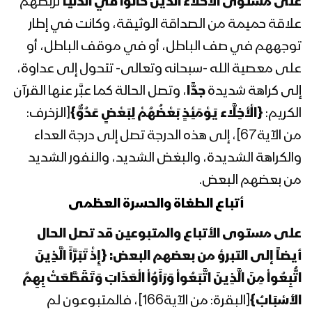
على مستوى الأخلاء الذين كانوا في الدنيا
تربطهم
1443هـ
علاقة حميمة من الصداقة الوثيقة، وكانت في إطار
توجههم في صف الباطل، أو في موقف الباطل، أو
المحاضرة الرمضانية الثالثة عشرة للسيد
عبدالملك بدرالدين الحوثي 13 رمضان
على معصية الله -سبحانه وتعالى- تتحول إلى عداوة،
1443هـ
إلى كراهة شديدة
جدًّا
، وتصل الحالة كما عبَّر عنها القرآن
الكريم:
{الْأَخِلَّاء يَوْمَئِذٍ بَعْضُهُمْ لِبَعْضٍ عَدُوٌّ}
[الزخرف:
المحاضرة الرمضانية الثانية عشرة للسيد
عبدالملك بدرالدين الحوثي 12 رمضان
من الآية67]، إلى هذه الدرجة تصل إلى درجة العداء
1443هـ
والكراهة الشديدة، والبغض الشديد، والنفور الشديد
من بعضهم البعض.
المحاضرة الرمضانية الحادية عشر للسيد
عبدالملك بدر الدين الحوثي 11 رمضان
أتباع الطغاة والحسرة العظمى
1443هـ
على مستوى الأتباع والمتبوعين قد تصل الحال
أيضاً إلى التبرؤ من بعضهم البعض:
{إِذْ تَبَرَّأَ الَّذِينَ
المحاضرة الرمضانية العاشرة للسيد
عبدالملك بدرالدين الحوثي 10 رمضان
اتُّبِعُواْ مِنَ الَّذِينَ اتَّبَعُواْ وَرَأَوُاْ الْعَذَابَ وَتَقَطَّعَتْ بِهِمُ
1443هـ
الأَسْبَابُ}
[البقرة: من الآية166]، فالمتبوعون لم