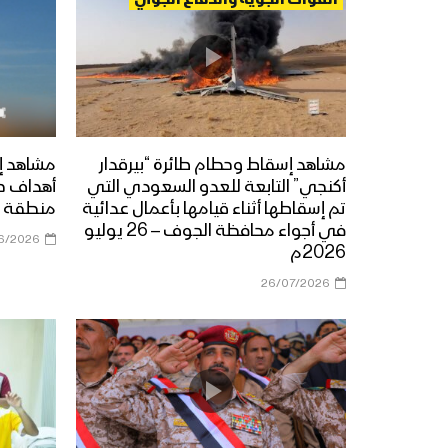
القوات الجوية والدفاع الجوي
مشاهد إسقاط وحطام طائرة “بيرقدار
مشاهد إ
أكنجي” التابعة للعدو السعودي التي
أهداف ح
تم إسقاطها أثناء قيامها بأعمال عدائية
منطقة ي
في أجواء محافظة الجوف – 26 يوليو
6/2026
2026م
26/07/2026