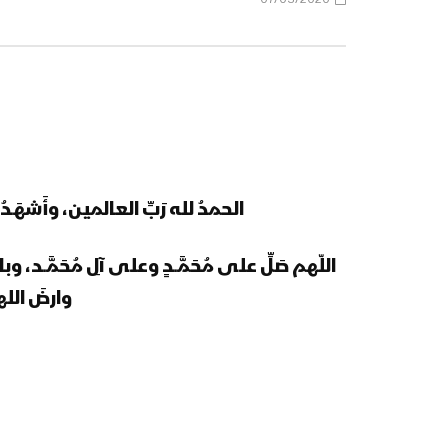
الحمدُ لله رَبِّ العالمين، وأَشهَـدُ أن 
اللّهم صَلِّ على مُحَمَّــدٍ وعلى آلِ مُحَمَّــد، 
وارضَ الل