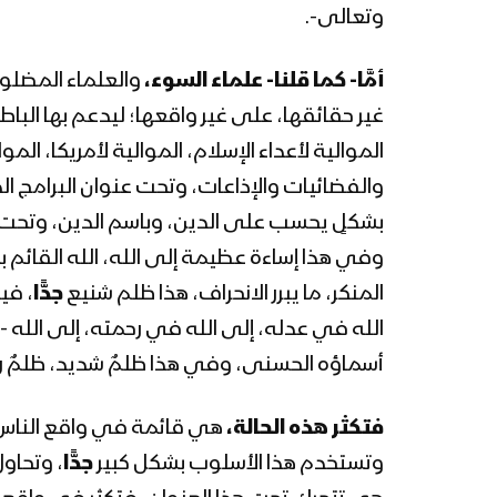
وتعالى-.
أمَّا- كما قلنا- علماء السوء،
والعلماء المضلون
غير حقائقها، على غير واقعها؛ ليدعم بها الب
الموالية لأعداء الإسلام، الموالية لأمريكا، ا
والفضائيات والإذاعات، وتحت عنوان البرامج 
بشكلٍ يحسب على الدين، وباسم الدين، وتحت الع
وفي هذا إساءة عظيمة إلى الله، الله القائم بالق
المنكر، ما يبرر الانحراف، هذا ظلم شنيع
جدًّا
، في
الله في عدله، إلى الله في رحمته، إلى الله -
أسماؤه الحسنى، وفي هذا ظلمٌ شديد، ظلمٌ رهيب
فتكثر هذه الحالة،
هي قائمة في واقع الناس 
وتستخدم هذا الأسلوب بشكل كبير
جدًّا
، وتحاو