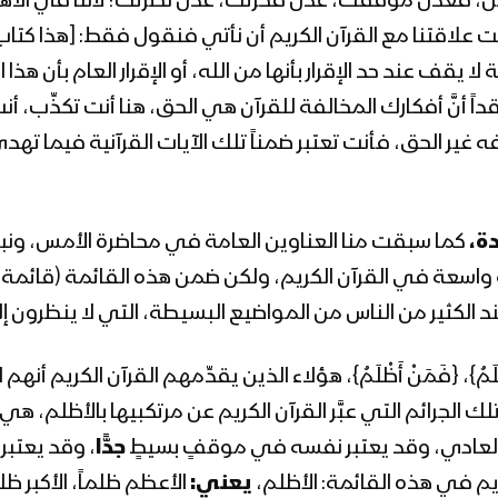
و أقل، فعدل موقفك، عدل فكرتك، عدل نظرتك؛ لأننا في الاهتد
ست علاقتنا مع القرآن الكريم أن نأتي فنقول فقط: [هذا كتاب ال
لا يقف عند حد الإقرار بأنها من الله، أو الإقرار العام بأن ه
اً أنَّ أفكارك المخالفة للقرآن هي الحق، هنا أنت تكذِّب، 
ه غير الحق، فأنت تعتبر ضمناً تلك الآيات القرآنية فيما تهدي
ة،
كما سبقت منا العناوين العامة في محاضرة الأمس، ونبدأ
سعة في القرآن الكريم، ولكن ضمن هذه القائمة (قائمة ال
الكثير من الناس من المواضيع البسيطة، التي لا ينظرون إليه
ْلَمُ}، {فَمَنْ أَظْلَمُ}، هؤلاء الذين يقدِّمهم القرآن الكريم أنهم
ك الجرائم التي عبَّر القرآن الكريم عن مرتكبيها بالأظلم، 
العادي، وقد يعتبر نفسه في موقفٍ بسيطٍ
جدًّا
، وقد يعتبر
يم في هذه القائمة: الأظلم،
يعني:
الأعظم ظلماً، الأكبر ظ