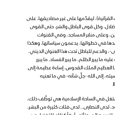
1443هـ
المحاضرة الرمضانية السادسة
والعشرون للسيد عبدالملك
القرآنية)، ليقدِّمها على غير مصاديقها، على
بدرالدين الحوثي 26 رمضان
الضلال، وكل قوى الباطل والشر، حتى القوى
1443هـ
 دين، وعلى منابر المساجد، وفي القنوات
المحاضرة الرمضانية الخامسة
والعشرون للسيد عبدالملك
ندها في خطواتها، يدعمون سياساتها، وهكذا
بدرالدين الحوثي 25 رمضان
ى-، والدعم للباطل تحت هذا العنوان الديني،
1443هـ
ه ما يبرر الظلم، ما يبرر الفساد، ما يبرر
المحاضرة الرمضانية الرابعة
ربنا العظيم الملك القدوس، إساءة عظيمة إلى
والعشرون للسيد عبدالملك
بدرالدين الحوثي 24 رمضان
ته، إلى الله -جلَّ شأنه- في ما تعنيه
1443هـ
ا
.
المحاضرة الرمضانية الثالثة
والعشرون للسيد عبدالملك
تغل في الساحة الإسلامية هي توظِّف ذلك،
بدرالدين الحوثي 23 رمضان
1443هـ
ود، لدى النصارى… لدى فئات كثيرة من البشر،
المحاضرة الرمضانية الثانية