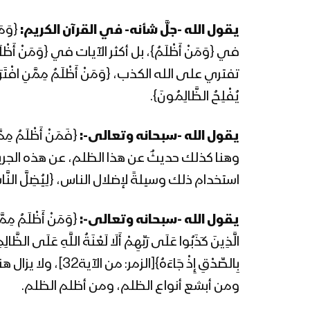
يقول الله -جلَّ شأنه- في القرآن الكريم:
في {وَمَنْ أَظْلَمُ}، بل أكثر الآيات في {وَمَنْ
تفتري على الله الكذب، {وَمَنْ أَظْلَمُ مِمَّنِ افْتَرَى
يُفْلِحُ الظَّالِمُونَ}.
يقول الله -سبحانه وتعالى-:
وهنا كذلك حديثٌ عن هذا الظلم، عن هذه الجر
استخدام ذلك وسيلةً لإضلال الناس، {لِيُضِلَّ النَّاسَ بِغَيْرِ
يقول الله -سبحانه وتعالى-:
{وَمَنْ أَظْلَمُ مِمّ
بِالصِّدْقِ إِذْ
ومن أبشع أنواع الظلم، ومن أظلم الظلم.