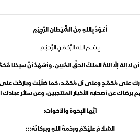
أُعُـوْذُ بِاللهِ مِنْ الشَّيْطَان الرَّجِيْمِ
بِـسْـــمِ اللهِ الرَّحْـمَـنِ الرَّحِـيْـمِ
لا إلهَ إلَّا اللهُ الملكُ الحقُّ المُبين، وأشهَدُ أنَّ سيدَنا مُحَمَّـ
وبارِكْ على مُحَمَّــدٍ وعلى آلِ مُحَمَّــد، كما صَلَّيْتَ وبارَكْت
هم برضاك عن أصحابه الأخيار المنتجبين، وعن سائر عبادك ا
أيُّها الإخوة والأخوات:
السَّـلَامُ عَلَيْكُمْ وَرَحْمَةُ اللهِ وَبَرَكَاتُهُ؛؛؛