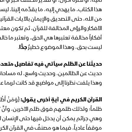
ثانية، أو نظرةٌ أخرى، أو تقديرٌ مختلف أكبر أ
هذا الكتاب، ما يهدي إليه، ما يقدِّمه إلينا، لي
من الله، حتى التصديق والإيمان بالآيات القرآنية 
الأفكار والرؤى المخالفة للقرآن، ثم تكون معتقد
أفكاراً مخالفة تعتبرها هي الحق، وتعتبر ما خالف
ليست بحق، وهذا الموضوع خطيرٌ
جدًّا
.
حديثنا عن الظلم سيأتي فيه تفاصيل متعدد
حديث عن الظالمين، وحديث واسع، له مساحة وا
وهذا يلفت نظرنا إلى مواضيع قد كانت لربما عند 
القرآن الكريم في آيةٍ أخرى يقول:
{وَمَنْ أَظ
ظلماً؛ ولذلك ظلمهم فوق ظلم الآخرين، وأنَّ تل
وهي جرائم يمكن أن يدخل فيها حتى الإنسان 
موقفاً عادياً، فيما هو مصنفٌ في القرآن الكر