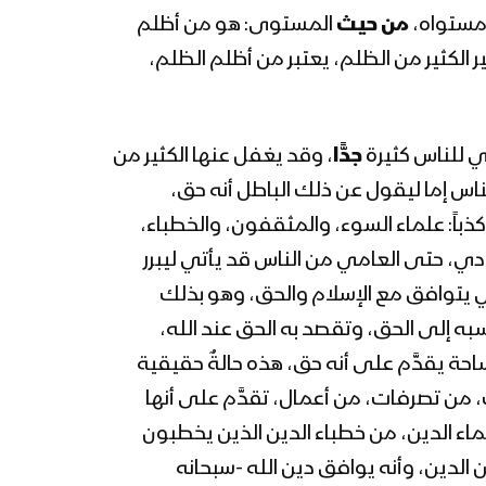
للسيد القائد عبدالملك
 مستواه،
من حيث
المستوى: هو من أظلم
بدرالدين الحوثي 4 رمضان
ر الكثير من الظلم، يعتبر من أظلم الظلم،
1444هـ
المحاضرة الرمضانية الثانية
للسيد القائد عبدالملك
بدرالدين الحوثي 2 رمضان
ي للناس كثيرة
جدًّا
، وقد يغفل عنها الكثير من
1444هـ
لناس إما ليقول عن ذلك الباطل أنه حق،
المحاضرة الرمضانية الأولى
باً: علماء السوء، والمثقفون، والخطباء،
للسيد القائد عبدالملك
بدرالدين الحوثي 1 رمضان
دي، حتى العامي من الناس قد يأتي ليبرر
1444هـ
لذي يتوافق مع الإسلام والحق، وهو بذلك
المحاضرة الرمضانية الثامنة
سبه إلى الحق، وتقصد به الحق عند الله،
والعشرون للسيد عبدالملك
بدرالدين الحوثي 29 رمضان
احة يقدَّم على أنه حق، هذه حالةٌ حقيقية
1443هـ
 من تصرفات، من أعمال، تقدَّم على أنها
المحاضرة الرمضانية السابعة
اء الدين، من خطباء الدين الذين يخطبون
والعشرون للسيد عبدالملك
 الدين، وأنه يوافق دين الله -سبحانه
بدرالدين الحوثي 28 رمضان