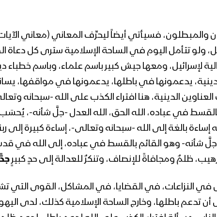
 والمبطلون، فسيأتي أيضاً ليحرِّف المعاني (معاني الآيات 
اطل، ولو تتأمل اليوم في الساحة الإسلامية سترى كل دعاة 
لموالية لإسرائيل، ومعها جيش كبير باسم علماء، وباسم خطباء
الدينية، يدعمونها في باطلها، يدعمونها في مواقفها، يسا
ناوين الدينية، هنا افتراء الكذب على الله -سبحانه وتعال
سط في عباده، الله الحق، الله العدل -جلَّ شأنه-، يُحسَب علي
ه إساءة بالغة إلى الله -سبحانه وتعالى-، إساءة كبيرة إلى 
جلَّ شأنه- وهو القائم بالقسط في عباده، إلى الله في قدسي
، ظلمٌ ومجافاةً للإنصاف، وتنكرٌ للعدالة إلى حدٍ كبيرٍ
جدًّ
في النزاعات، في القضايا، في المشاكل، القوى التي تش
ل أن تدعم باطلها، وخارج الساحة الإسلامية كذلك، لدى اليه