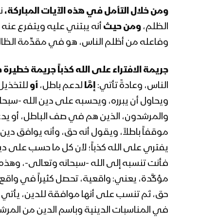
ومن خلال التأمل في هذه الآيات المباركة،
نج
الظلم،
ومن حيث
أنه يبتني عليه ويتفرع عنه ا
وفاعله من أظلم الناس، هو في مقدِّمة الظا
جريمة الافتراء على الله كذباً جريمة خطيرة
ج
الناس، وعادةً تأتي:
إمَّا
لدعم باطل،
أو
للتخذيل
ويحاول أن يبرره، ويحسبه على دين الله -سبحان
والمرشدون، الذين هم في صف الباطل، أو يدعمو
موقفاً باطلاً، ويقول أنه حق، وأنه يوافق دين 
يفتري على الله كذباً؛ لأن كل ما حسب على دين
فأنت تنسبه إلى الله -سبحانه وتعالى-، وهذه ا
مؤكَّدة، يعني: واقعية، تحصل كثيراً في واقع
حق، ثم تنسب على أنها موافقة للدين، يأتي ل
في المناسبات الدينية وباسم الدين من المرشدي