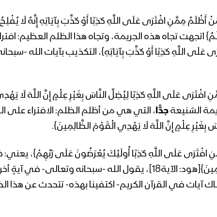
 أَظْلَمُ} اتجهت تجاه هذه الجريمة، وتجاه هذا الظلم العظيم: ا
 عَلَى اللَّهِ كَذِبًا أَوْ كَذَّبَ بِآيَاتِهِ}، التكذيب بآيات الله -س
يمة الشنيعة
جدًّا
، التي هي من أظلم الظلم: الافتراء على الل
 عِلْمٍ إِنَّ اللَّهَ لَا يَهْدِي الْقَوْمَ الظَّالِمِينَ}.
َنِ افْتَرَى عَلَى اللَّهِ كَذِبًا أُولَئِكَ يُعْرَضُونَ عَلَى رَبِّهِمْ}، يعن
الَّذِينَ كَذَبُوا عَلَى رَبِّهِمْ أَلَا لَعْنَةُ اللَّهِ عَلَى الظَّالِمِينَ}[هود: الآية18]،
 جَاءَهُ}[الزمر: من الآية32]، ولا يزال هناك آيات في القرآن الكريم- اكتفينا بهذ