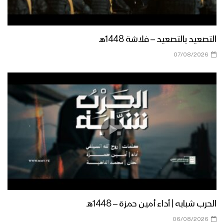
نشيد الويل لكم | فرقة أنصار الله – 1444هـ
التصعيد بالتصعيد – فلاشة 1448هـ
قصيدة ( ثامن سنة ) الشاعر صقر اللاحجي –
07/08/2026
الإعلام الحربي 1443هـ
حذو الأنصار – القول السديد 1443هـ
الشكر والتقدير لله سبحانه وتعالى – القول
السديد 1443هـ
ميادين الجهاد – حلقة خاصة من جبهة جيزان
الحرب شبابه | أداء أمين حمزة – 1448هـ
بمناسبة اليوم الوطني للصمود وقدوم
06/08/2026