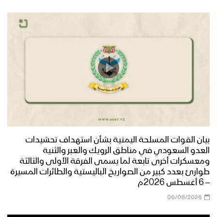
العام الثامن
سيندمون – القول السديد 1443هـ
ميادين الجهاد – حلقة خاصة من الساحل
الغربي بمناسبة اليوم الوطني للصمود
وقدوم العام الثامن
أوبريت عانق المجد – فرقة الشهيد القائد
1443هـ
بيان القوات المسلحة اليمنية بشأن استهداف تحشيدات
العدو السعودي في مناطق الرويك والعبر والثنية
ومعسكرات أخرى تابعة لما يسمى الفرقة الأولى والثالثة
طوارئ بعدد كبير من الصواريخ الباليستية والطائرات المسيرة
طريق السلام – القول السديد 1443هـ
– 6 أغسطس 2026م
06/08/2026