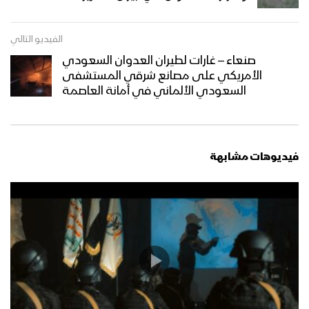
قادمون في العام التاسع – القول السديد
الفيديو التالي
1444هـ
صنعاء – غارات لطيران العدوان السعودي
الأمريكي على مصانع شرقي المستشفى
السعودي الألماني في أمانة العاصمة
كلمة السيد القائد عبدالملك بدرالدين
الحوثي في الذكرى الثامنة للعدوان
“اليوم الوطني للصمود” 3 رمضان 1444هـ
فيديوهات مشابهة
القوات المسلحة اليمنية تنفذ مناورة
“الصمود بوجه العدوان” بمشاركة جميع
الوحدات العسكرية
إيجاز صحفي لمتحدث القوات المسلحة
لحصاد 8 سنوات من الصمود في وجه
العدوان