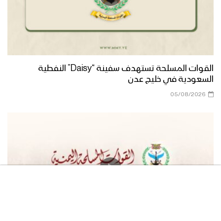
للصمود 2022م
قادمون في العام الثامن – القول السديد
1443هـ
القوات المسلحة تستهدف سفينة “Daisy” النفطية
حشود جماهيرية كبيرة في العاصمة صنعاء
السعودية في خليج عدن
وعدد من المحافظات اليمنية إحياء لذكرى
05/08/2026
اليوم الوطني للصمود 1443هـ
الرئيس المشاط في كلمته بمناسبة اليوم
الوطني للصمود يشيد بالصمود الشعبي
ويعلن مبادرة السلام اليمنية لتعليق
الأعمال العسكرية على دول العدوان لثلاثة
أيام
كلمة قائد الثورة السيد عبدالملك بدر الدين
الحوثي بمناسبة اليوم الوطني للصمود
1443هـ – 2022م