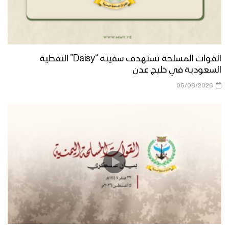
نشيد الويل لكم | فرقة أنصار الله – 1444هـ
قصيدة ( ثامن سنة ) الشاعر صقر اللاحجي –
القوات المسلحة تستهدف سفينة “Daisy” النفطية
الإعلام الحربي 1443هـ
السعودية في خليج عدن
05/08/2026
حذو الأنصار – القول السديد 1443هـ
الشكر والتقدير لله سبحانه وتعالى – القول
السديد 1443هـ
ميادين الجهاد – حلقة خاصة من جبهة جيزان
بمناسبة اليوم الوطني للصمود وقدوم