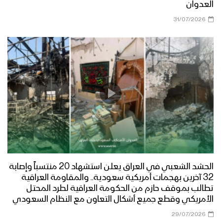
مأرب – رسائل مجاهدو الجيش واللجان
العدوان
الشعبية من جبهات مأرب بمناسبة اليوم
31/07/2026
الوطني للصمود 2022م
عسير – رسائل أبطال الجيش واللجان
الشعبية من جبهات عسير بمناسبة اليوم
الوطني للصمود 2022م
تعز – رسائل المجاهدين في جبهة مقبنة
بمناسبة اليوم الوطني للصمود 2022م
الجوف – رسائل المجاهدين من جبهات
الظهرة واليتمة بمناسبة اليوم الوطني
الحشد الشعبي في العراق يعلن استشهاد 20 منتسباً وإصابة
للصمود 2022م
32 آخرين بهجمات أمريكية سعودية.. والمقاومة العراقية
تطالب بموقف حازم من الحكومة العراقية لطرد المحتل
الأمريكي وقطع جميع أشكال التعاون مع النظام السعودي
قادمون في العام الثامن – القول السديد
1443هـ
29/07/2026