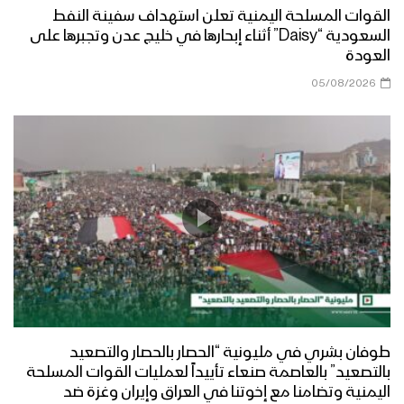
العام الثامن
القوات المسلحة اليمنية تعلن استهداف سفينة النفط
السعودية “Daisy” أثناء إبحارها في خليج عدن وتجبرها على
سيندمون – القول السديد 1443هـ
العودة
05/08/2026
ميادين الجهاد – حلقة خاصة من الساحل
الغربي بمناسبة اليوم الوطني للصمود
وقدوم العام الثامن
أوبريت عانق المجد – فرقة الشهيد القائد
1443هـ
طريق السلام – القول السديد 1443هـ
طوفان بشري في مليونية “الحصار بالحصار والتصعيد
بالتصعيد” بالعاصمة صنعاء تأييداً لعمليات القوات المسلحة
اليمنية وتضامنا مع إخوتنا في العراق وإيران وغزة ضد