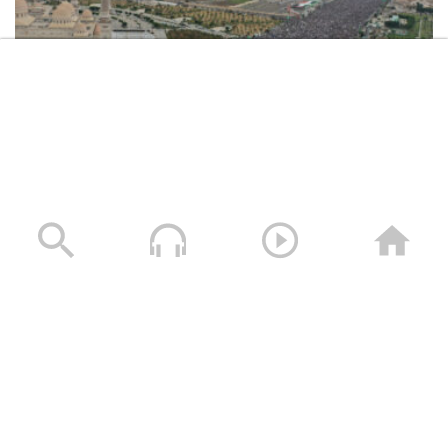
عسير – رسائل أبطال الجيش واللجان
الشعبية من جبهات عسير بمرور سبعة
أعوام من الصمود وقدوم العام الثامن
تعز – رسائل أبطال الجيش واللجان الشعبية
من جبهات تعز بمناسبة مرور سبعة أعوام
من الصمود في وجه العدوان
حشود غير مسبوقة في مليونية “جمعة التحذير والنفير”
العاصمة صنعاء ومختلف المحافظات – 3 صفر 1448هـ | 17
نشيد طولوا الحرب | فرقة أنصار الله –
يوليو 2026م
1443هـ
17/07/2026
كليب قوة الله | فرقة أنصار الله – 1443هـ
إحصائيات سبعة أعوام من الصمود | الإعلام