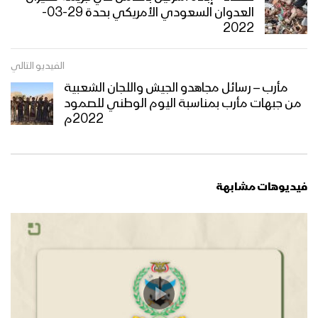
العدوان السعودي الأمريكي بحدة 29-03-
2022
قادمون في العام التاسع – القول السديد
1444هـ
الفيديو التالي
مأرب – رسائل مجاهدو الجيش واللجان الشعبية
من جبهات مأرب بمناسبة اليوم الوطني للصمود
كلمة السيد القائد عبدالملك بدرالدين
2022م
الحوثي في الذكرى الثامنة للعدوان
“اليوم الوطني للصمود” 3 رمضان 1444هـ
القوات المسلحة اليمنية تنفذ مناورة
فيديوهات مشابهة
“الصمود بوجه العدوان” بمشاركة جميع
الوحدات العسكرية
إيجاز صحفي لمتحدث القوات المسلحة
لحصاد 8 سنوات من الصمود في وجه
العدوان