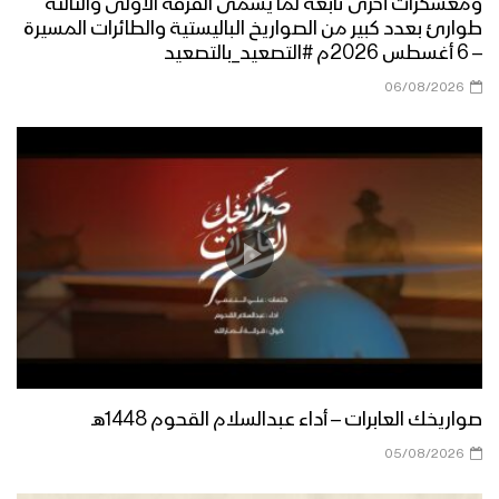
العام الثامن
ومعسكرات أخرى تابعة لما يسمى الفرقة الأولى والثالثة
طوارئ بعدد كبير من الصواريخ الباليستية والطائرات المسيرة
– 6 أغسطس 2026م #التصعيد_بالتصعيد
سيندمون – القول السديد 1443هـ
06/08/2026
ميادين الجهاد – حلقة خاصة من الساحل
الغربي بمناسبة اليوم الوطني للصمود
وقدوم العام الثامن
طريق السلام – القول السديد 1443هـ
الجوف – رسائل أبطال الجيش واللجان
صواريخك العابرات – أداء عبدالسلام القحوم 1448هـ
الشعبية من جبهات الجوف بمناسبة اليوم
الوطني للصمود 2022م
05/08/2026