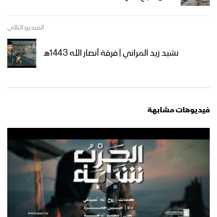
قادمون في العام التاسع – القول السديد
الفيديو التالي
1444هـ
نشيد زيد المراني | فرقة أنصار الله 1443هـ
كلمة السيد القائد عبدالملك بدرالدين
الحوثي في الذكرى الثامنة للعدوان
“اليوم الوطني للصمود” 3 رمضان 1444هـ
فيديوهات مشابهة
القوات المسلحة اليمنية تنفذ مناورة
“الصمود بوجه العدوان” بمشاركة جميع
الوحدات العسكرية
إيجاز صحفي لمتحدث القوات المسلحة
لحصاد 8 سنوات من الصمود في وجه
العدوان