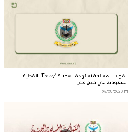
مأرب – رسائل مجاهدو الجيش واللجان
الشعبية من جبهات مأرب بمناسبة اليوم
الوطني للصمود 2022م
عسير – رسائل أبطال الجيش واللجان
الشعبية من جبهات عسير بمناسبة اليوم
الوطني للصمود 2022م
تعز – رسائل المجاهدين في جبهة مقبنة
بمناسبة اليوم الوطني للصمود 2022م
القوات المسلحة تستهدف سفينة “Daisy” النفطية
السعودية في خليج عدن
الجوف – رسائل المجاهدين من جبهات
05/08/2026
الظهرة واليتمة بمناسبة اليوم الوطني
للصمود 2022م
قادمون في العام الثامن – القول السديد
1443هـ