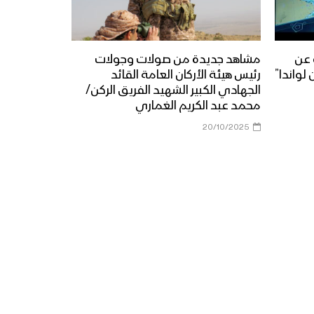
قصيدة ( ثامن سنة ) الشاعر صقر
اللاحجي – الإعلام الحربي
 عن
مشاهد جديدة من صولات وجولات
1443هـ
لواندا”
رئيس هيئة الأركان العامة القائد
الجهادي الكبير الشهيد الفريق الركن/
محمد عبد الكريم الغماري
حذو الأنصار – القول السديد
1443هـ
20/10/2025
الشكر والتقدير لله سبحانه
وتعالى – القول السديد 1443هـ
ميادين الجهاد – حلقة خاصة من
جبهة جيزان بمناسبة اليوم
الوطني للصمود وقدوم العام
الثامن