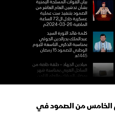
بيان القوات المسلحة اليمنية
بشأن تدشين العام العاشر من
الصمود بتنفيذ ست عملية
عسكرية خلال ال72 الساعة
الماضية 26-03-2024م
كلمة قائد الثورة السيد
عبدالملك بدرالدين الحوثي
بمناسبة الذكرى التاسعة لليوم
الوطني للصمود 15 رمضان
1445هـ
ميادين الجهاد – حلقة خاصة من
الساحل الغربي بمناسبة شهر
رمضان المبارك والعام الثامن
من الصمود 1444هـ
أوبريت شعب الصمود – فرقة
جزيرة كمران – 1444هـ
ام الخامس من الصمود في