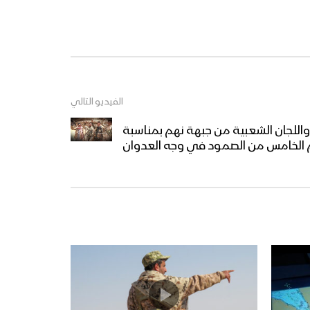
قادمون في العام التاسع –
القول السديد 1444هـ
كلمة السيد القائد عبدالملك
بدرالدين الحوثي في الذكرى
الثامنة للعدوان “اليوم الوطني
الفيديو التالي
للصمود” 3 رمضان 1444هـ
واللجان الشعبية من جبهة نهم بمناسبة
القوات المسلحة اليمنية تنفذ
م الخامس من الصمود في وجه العدوان
مناورة “الصمود بوجه العدوان”
بمشاركة جميع الوحدات
العسكرية
إيجاز صحفي لمتحدث القوات
المسلحة لحصاد 8 سنوات من
الصمود في وجه العدوان
نشيد الويل لكم | فرقة أنصار الله
– 1444هـ