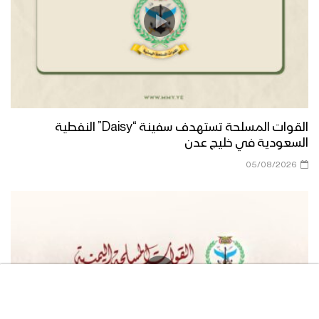
حشود جماهيرية كبيرة في العاصمة صنعاء
وعدد من المحافظات اليمنية إحياء لذكرى
اليوم الوطني للصمود 1443هـ
الرئيس المشاط في كلمته بمناسبة اليوم
القوات المسلحة تستهدف سفينة “Daisy” النفطية
الوطني للصمود يشيد بالصمود الشعبي
السعودية في خليج عدن
ويعلن مبادرة السلام اليمنية لتعليق
الأعمال العسكرية على دول العدوان لثلاثة
05/08/2026
أيام
كلمة قائد الثورة السيد عبدالملك بدر الدين
الحوثي بمناسبة اليوم الوطني للصمود
1443هـ – 2022م
ميادين الجهاد – حلقة خاصة بمناسبة قدوم
العام الثامن من الصمود من اليتمة
بمحافظة الجوف 24-03-2022م