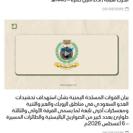
06/08/2026
ميادين الجهاد – حلقة خاصة من الساحل
الغربي بمناسبة اليوم الوطني للصمود
وقدوم العام الثامن
أوبريت عانق المجد – فرقة الشهيد القائد
1443هـ
طريق السلام – القول السديد 1443هـ
بيان القوات المسلحة اليمنية بشأن استهداف تحشيدات
العدو السعودي في مناطق الرويك والعبر والثنية
الجوف – رسائل أبطال الجيش واللجان
ومعسكرات أخرى تابعة لما يسمى الفرقة الأولى والثالثة
الشعبية من جبهات الجوف بمناسبة اليوم
طوارئ بعدد كبير من الصواريخ الباليستية والطائرات المسيرة
الوطني للصمود 2022م
– 6 أغسطس 2026م
06/08/2026