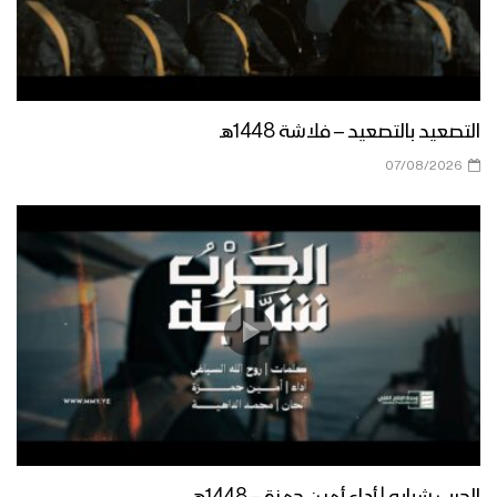
قصيدة ( ثامن سنة ) الشاعر صقر اللاحجي –
الإعلام الحربي 1443هـ
حذو الأنصار – القول السديد 1443هـ
التصعيد بالتصعيد – فلاشة 1448هـ
07/08/2026
الشكر والتقدير لله سبحانه وتعالى – القول
السديد 1443هـ
ميادين الجهاد – حلقة خاصة من جبهة جيزان
بمناسبة اليوم الوطني للصمود وقدوم
العام الثامن
سيندمون – القول السديد 1443هـ
الحرب شبابه | أداء أمين حمزة – 1448هـ