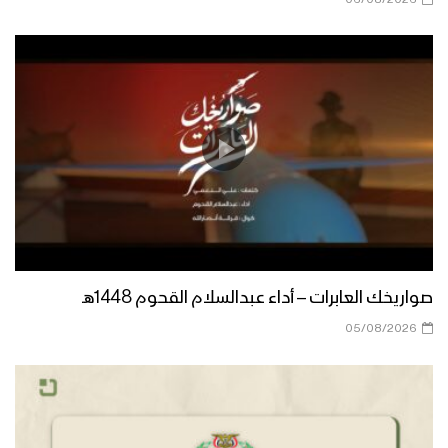
مأرب – رسائل مجاهدو الجيش واللجان
الشعبية من جبهات مأرب بمناسبة اليوم
الوطني للصمود 2022م
عسير – رسائل أبطال الجيش واللجان
الشعبية من جبهات عسير بمناسبة اليوم
الوطني للصمود 2022م
تعز – رسائل المجاهدين في جبهة مقبنة
بمناسبة اليوم الوطني للصمود 2022م
صواريخك العابرات – أداء عبدالسلام القحوم 1448هـ
الجوف – رسائل المجاهدين من جبهات
الظهرة واليتمة بمناسبة اليوم الوطني
05/08/2026
للصمود 2022م
قادمون في العام الثامن – القول السديد
1443هـ