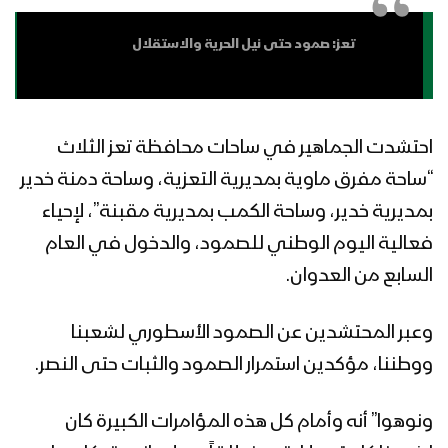
مونتاج نشيد بنيان النصر | فرقة أنصار الله –
1441هـ
تعز: صمود حتى نيل الحرية والاستقلال
مونتاج زامل شموخ وثبات | عيسى الليث –
1441هـ
احتشدت الجماهير في ساحات محافظة تعز الثلاث
“ساحة مفرق ماوية بمديرية التعزية، وساحة دمنة خدير
مونتاج زامل دنى النصر | عيسى الليث –
بمديرية خدير، وساحة الكمب بمديرية مقبنة”، لإحياء
1441هـ
فعالية اليوم الوطني للصمود، والدخول في العام
السابع من العدوان.
زامل نهاية العاصفة | عيسى الليث – 1441هـ
وعبر المحتشدين عن الصمود الأسطوري لشعبنا
ووطننا، مؤكدين استمرار الصمود والثبات حتى النصر.
فلاشة نصر محتوم | فرقة أنصار الله –
ونوهوا” أنه وأمام كل هذه المؤامرات الكبيرة كان
1441هـ