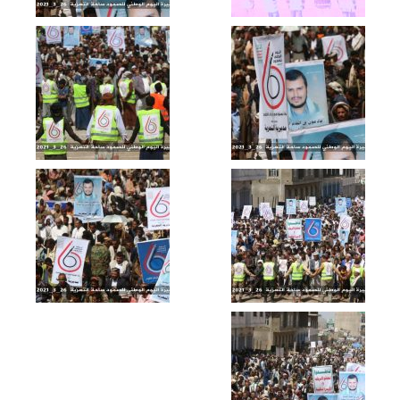
الساحل الغربي – رسائل الجيش واللجان
الشعبية بمناسبة دخول العام الخامس من
الصمود
حرض – إستهداف مدفعي على مواقع
المنافقين شرقي جبل النار ورسائل
للمجاهدين بمناسبة دخول العام الخامس
من الصمود
أوبريت ملحمة الصمود | كوكبة من
المنشدين – 1440هـ
البيضاء – رسائل ابطال الجيش واللجان
الشعبية من جبهة قانية بمناسبة العام
الخامس من الصمود في وجه العدوان
البيضاء – رسائل الجيش واللجان الشعبية من
جبهة ناطع بمناسبة العام الخامس من