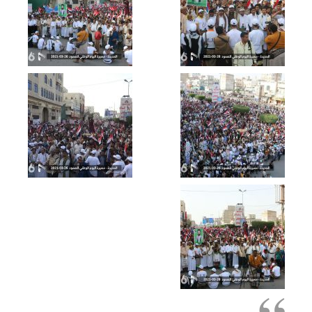
العدوان
مونتاج زامل سر النصر | عيسى الليث –
1442هـ
مونتاج زامل النصر اقترب | سالم
المسعودي وحسين عشيش – 1442هـ
محمد عبدالسلام: لولا ثورة 21 سبتمبر لكان
الأمريكيون عملوا على جعل اليمن من
الدول المطبعة مع العدو الإسرائيلي
زامل روح العروبة | عيسى الليث – 1442هـ