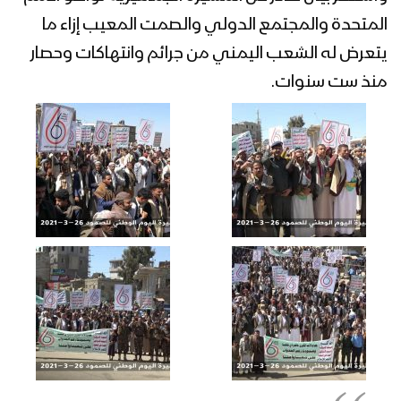
واستنكر بيان صادر عن المسيرة الجماهيرية تواطؤ الأمم
المتحدة والمجتمع الدولي والصمت المعيب إزاء ما
مونتاج زامل يالله يالله | عيسى الليث –
يتعرض له الشعب اليمني من جرائم وانتهاكات وحصار
1441هـ
منذ ست سنوات.
زامل آيات النصر | عيسى الليث – 1441هـ
كلمة قائد الثورة السيد عبدالملك بدرالدين
الحوثي في الذكرى الخامسة لليوم
الوطني للصمود في وجه العدوان 1441هـ
مؤتمر صحفي لمتحدث القوات المسلحة
عن إحصائيات خمس سنوات من الصمود