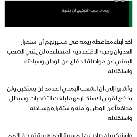
زامل بشر المؤمنين | عيسى الليث – 1442هـ
ريمة.. حرب التركيع لن تثنينا
مونتاج نشيد ثق بالمهيمن | فرقة أنصار الله
– 1442هـ
أكد أبناء محافظة ريمة في مسيرتهم أن استمرار
العدوان وحربه الاقتصادية المتصاعدة لن يثني الشعب
مونتاج زامل نصر اليمن | عيسى الليث –
اليمني عن مواصلة الدفاع عن الوطن وسيادته
1441هـ
واستقلاله.
وأشاروا إلى أن الشعب اليمني الصامد لن يستكين ولن
زامل شعب الكرامة | عيسى الليث – 1441هـ
يخضع لقوى الاستكبار مهما بلغت التضحيات وسيظل
مدافعاً عن الوطن وأمنه واستقراره وسيادته
واستقلاله.
نشيد عصى موسى | فرقة أنصار الله –
1441هـ