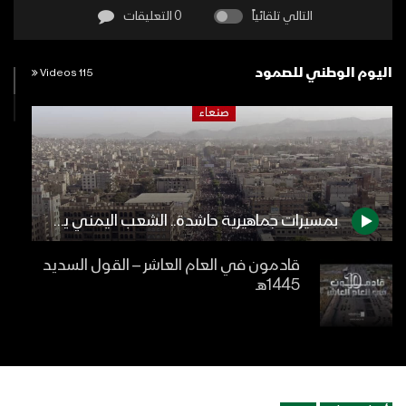
التالي تلقائياً
0 التعليقات
اليوم الوطني للصمود
115 Videos
بمسيرات جماهيرية حاشدة.. الشعب اليمني يدشن العام السابع في مواجهة العدوان وأدواته
قادمون في العام العاشر – القول السديد
1445هـ
بيان القوات المسلحة اليمنية بشأن تدشين
العام العاشر من الصمود بتنفيذ ست عملية