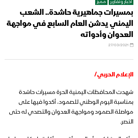
عسكرية خلال ال72 الساعة الماضية 26-
أخبار وتقارير
مميز
03-2024م
بمسيرات جماهيرية حاشدة.. الشعب
كلمة قائد الثورة السيد عبدالملك بدرالدين
الحوثي بمناسبة الذكرى التاسعة لليوم
اليمني يدشن العام السابع في مواجهة
الوطني للصمود 15 رمضان 1445هـ
العدوان وأدواته
ميادين الجهاد – حلقة خاصة من الساحل
27/03/2021
الغربي بمناسبة شهر رمضان المبارك والعام
الثامن من الصمود 1444هـ
الإعلام الحربي/
أوبريت شعب الصمود – فرقة جزيرة كمران –
1444هـ
شهدت المحافظات اليمنية الحرة مسيرات حاشدة
بمناسبة اليوم الوطني للصمود، أكدوا فيها على
قادمون في العام التاسع – القول السديد
مواصلة الصمود ومواجهة العدوان والتصدي له حتى
1444هـ
النصر.