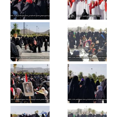
الإيجاز الصحفي للقوات المسلحة اليمنية
لحصاد سبعة أعوام من الصمود في وجه
العدوان
تعز – رسائل مجاهدو الجيش وللجان
الشعبية على أعتاب العام الثامن من
الصمود
مأرب – رسائل مجاهدو الجيش وللجان
الشعبية على أعتاب العام الثامن من
الصمود
زامل النصر موعدنا | شرف الذيفاني & زكريا
اسماعيل 1443هـ