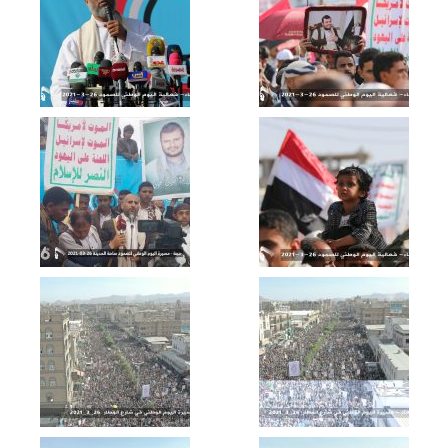
ميادين الجهاد – حلقة خاصة من الساحل
الغربي بمناسبة اليوم الوطني للصمود
وقدوم العام الثامن
أوبريت عانق المجد – فرقة الشهيد القائد
1443هـ
طريق السلام – القول السديد 1443هـ
الجوف – رسائل أبطال الجيش واللجان
الشعبية من جبهات الجوف بمناسبة اليوم
الوطني للصمود 2022م
مأرب – رسائل مجاهدو الجيش واللجان
الشعبية من جبهات مأرب بمناسبة اليوم