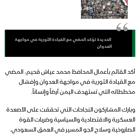
أعوام على الصمود بوجه العدوان
مونتاج نشيد تقدم | فرقة أنصار الله –
1442هـ
الحديدة تؤكد المضي مع القيادة الثورية في مواجهة
زامل يوم الصمود | عيسى الليث – 1442هـ
العدوان
أكد القائم بأعمال المحافظ محمد عياش قحيم، المضي
بيان متحدث القوات المسلحة لعملية يوم
الصمود الوطني في العمق السعودي
مع القيادة الثورية في مواجهة العدوان وإفشال
مخططاته التي تستهدف اليمن أرضاً وإنساناً.
كلمة قائد الثورة السيد عبدالملك بدرالدين
وبارك المشاركون النجاحات التي تحققت على الأصعدة
الحوثي في الذكرى السادسة لليوم
العسكرية والاقتصادية والسياسية وضربات القوة
الوطني للصمود بوجه العدوان 2021 –
1442هـ
الصاروخية وسلاح الجو المسير في العمق السعودي.