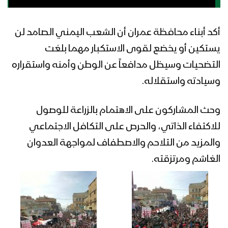
أكد أبناء محافظة عمران أن الشعب اليمني الصامد لن
زامل العنفوان اليماني – عيسى الليث
يستكين أو يخضع لقوى الاستكبار مهما بلغت
التضحيات وسيظل مدافعاً عن الوطن وأمنه واستقراره
وسيادته واستقلاله.
كليب النفس الطويل | فرقة أنصار الله –
2016مـ
وحث المشاركون على الاهتمام بالزراعة للوصول
للاكتفاء الذاتي، والحرص على التكافل الاجتماعي
نشيد معجزة العصر | فرقة أنصار الله
والمزيد من التلاحم والاصطفاف لمواجهة العدوان
الغاشم ومرتزقته.