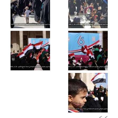
مونتاج نشيد جاءك النصر | فرقة أنصار الله –
1443هـ
مونتاج نشيد | لن نستسلم – فرقة أنصار الله
1443هـ
زامل النصر ميعاده دنا | عيسى الليث
1443هـ
“نصر إلهي لليمن” – السيد حسن نصر الله
1443هـ
كليب بشرى النصر | فرقة أنصار الله – 1443
هـ