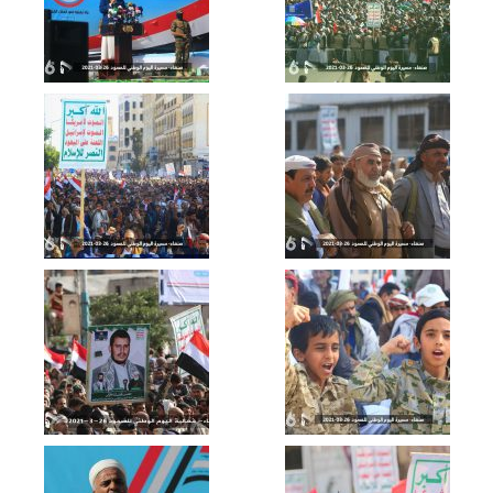
حذو الأنصار – القول السديد 1443هـ
الشكر والتقدير لله سبحانه وتعالى – القول
السديد 1443هـ
ميادين الجهاد – حلقة خاصة من جبهة جيزان
بمناسبة اليوم الوطني للصمود وقدوم
العام الثامن
سيندمون – القول السديد 1443هـ