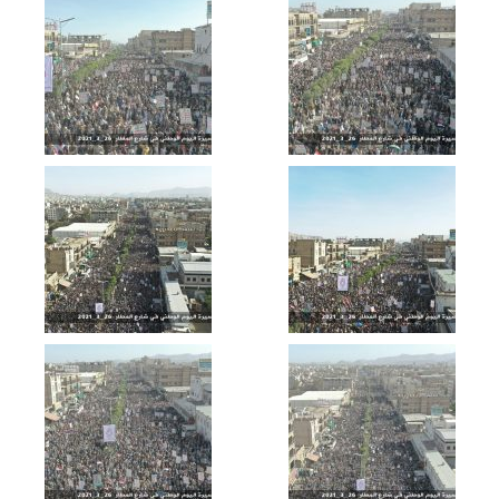
الوطني للصمود 2022م
عسير – رسائل أبطال الجيش واللجان
الشعبية من جبهات عسير بمناسبة اليوم
الوطني للصمود 2022م
تعز – رسائل المجاهدين في جبهة مقبنة
بمناسبة اليوم الوطني للصمود 2022م
الجوف – رسائل المجاهدين من جبهات
الظهرة واليتمة بمناسبة اليوم الوطني
للصمود 2022م
قادمون في العام الثامن – القول السديد
1443هـ