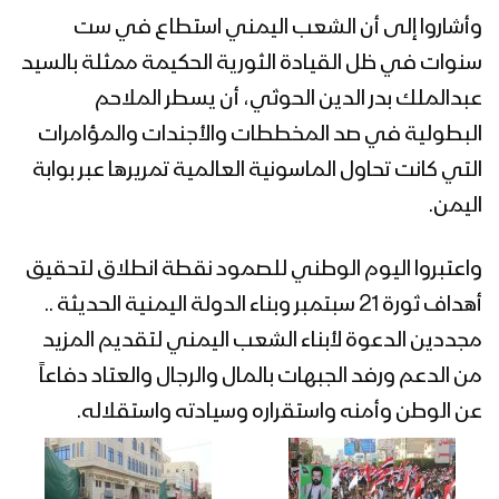
مونتاج نشيد النصر لنا | فرقة انصار الله
1442هـ
وأشاروا إلى أن الشعب اليمني استطاع في ست
سنوات في ظل القيادة الثورية الحكيمة ممثلة بالسيد
عبدالملك بدر الدين الحوثي، أن يسطر الملاحم
برومو ميادين الجهاد – حلقة خاصة بمناسبة
مرور ستة أعوام على الصمود والعنفوان
البطولية في صد المخططات والأجندات والمؤامرات
اليماني
التي كانت تحاول الماسونية العالمية تمريرها عبر بوابة
اليمن.
انفو – الإيجاز الصحفي للمتحدث العسكري
حول احصائيات ستة أعوام من الصمود
واعتبروا اليوم الوطني للصمود نقطة انطلاق لتحقيق
أهداف ثورة 21 سبتمبر وبناء الدولة اليمنية الحديثة ..
موجز إحصائيات ستة أعوام من الصمود –
مجددين الدعوة لأبناء الشعب اليمني لتقديم المزيد
من الإيجاز الصحفي للمتحدث العسكري
21-03-2021م
من الدعم ورفد الجبهات بالمال والرجال والعتاد دفاعاً
عن الوطن وأمنه واستقراره وسيادته واستقلاله.
مؤتمر صحفي لمتحدث القوات المسلحة
لحصاد 6 سنوات من الصمود في وجه