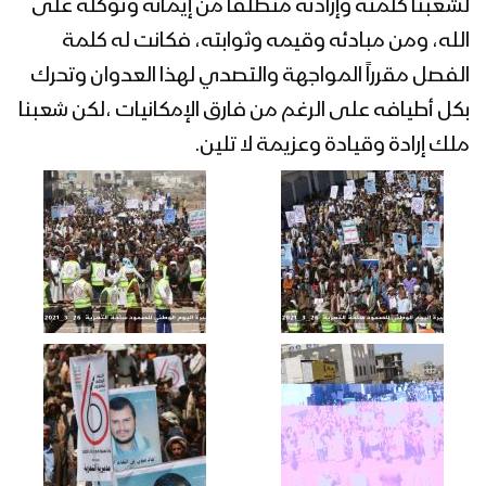
لشعبنا كلمته وإرادته منطلقاً من إيمانه وتوكله على
الله، ومن مبادئه وقيمه وثوابته، فكانت له كلمة
نشيد نصر من الله – فرقة أنصار الله – 1441هـ
الفصل مقرراً المواجهة والتصدي لهذا العدوان وتحرك
بكل أطيافه على الرغم من فارق الإمكانيات ،لكن شعبنا
ملك إرادة وقيادة وعزيمة لا تلين.
البيضاء – مقابلات مع ابطال الجيش واللجان
بمناسبة قدوم العام الخامس من الصمود
في وجه العدوان
ميادين الجهاد – تدشين العام الخامس من
الصمود – الحلقة الثانية
ميادين الجهاد – تدشين العام الخامس من
الصمود في وجه العدوان – الحلقة الأولى