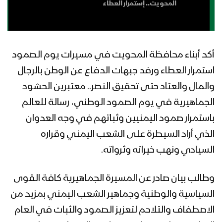
الليث – 1440هـ
المحويت.. إستمرار العطاء
نشيد بيان الفصل | فرقة أنصار الله – 1440هـ
أكد أبناء محافظة المحويت في مسيرات يوم الصمود
استمرار العطاء ورفد جبهات الدفاع عن الوطن بالرجال
زامل صوارم وكيل الموت – عيسى الليث
والمال والعتاد حتى تحقيق النصر.. معتبرين الحشود
الجماهيرية في يوم الصمود الوطني، رسالة للعالم
باستمرار صمود اليمنيين وثباتهم في وجه العدوان
زامل بشائر النصر اليماني – عيسى الليث
الذي أراد السيطرة على الشعب اليمني وقراره
السيادي ونهب خيراته وثرواته.
وطالب بيان صادر عن المسيرة الجماهيرية كافة القوى
زامل سيل العرم – عيسى الليث
السياسية والوطنية وجماهير الشعب اليمني بمزيد من
الاصطفاف والتلاحم لتعزيز الصمود والثبات في العام