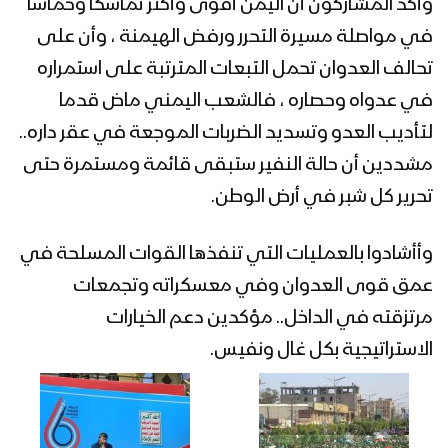
كلمة السيد القائد عبدالملك بدرالدين
وأكد المشاركون أن اليمن أقوى وأكثر تماسكا وحماسا
الحوثي في الذكرى الثامنة للعدوان
في مواصلة مسيرة التحرر ورفض الهيمنة ، وأن على
“اليوم الوطني للصمود” 3 رمضان 1444هـ
تحالف العدوان تحمل التبعات المترتبة على استمراره
القوات المسلحة اليمنية تنفذ مناورة
في عدواه وحصاره ، فالشعب اليمني ماض قدما
“الصمود بوجه العدوان” بمشاركة جميع
لتأديب العدو وتسديد الضربات الموجعة في عقر داره..
الوحدات العسكرية
مشددين أن حالة النفير ستبقى قائمة ومستمرة حتى
تحرير كل شبر في أرض الوطن.
إيجاز صحفي لمتحدث القوات المسلحة
لحصاد 8 سنوات من الصمود في وجه
العدوان
وأأشادوا بالعمليات التي تنفذها القوات المسلحة في
عمق قوى العدوان وفي معسكراته وتجمعات
نشيد الويل لكم | فرقة أنصار الله – 1444هـ
مرتزقته في الداخل.. مؤكدين دعم الخيارات
الاستراتيجية بكل غال ونفيس.
قصيدة ( ثامن سنة ) الشاعر صقر اللاحجي –
الإعلام الحربي 1443هـ