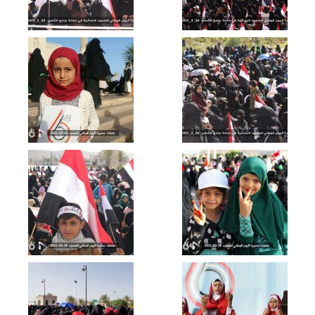
الشعبية من جبهات عسير بمرور سبعة
أعوام من الصمود وقدوم العام الثامن
تعز – رسائل أبطال الجيش واللجان الشعبية
من جبهات تعز بمناسبة مرور سبعة أعوام
من الصمود في وجه العدوان
نشيد طولوا الحرب | فرقة أنصار الله –
1443هـ
كليب قوة الله | فرقة أنصار الله – 1443هـ
إحصائيات سبعة أعوام من الصمود | الإعلام
الحربي 1443هـ