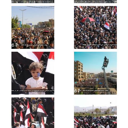
حشود جماهيرية كبيرة في العاصمة صنعاء
وعدد من المحافظات اليمنية إحياء لذكرى
اليوم الوطني للصمود 1443هـ
الرئيس المشاط في كلمته بمناسبة اليوم
الوطني للصمود يشيد بالصمود الشعبي
ويعلن مبادرة السلام اليمنية لتعليق
الأعمال العسكرية على دول العدوان لثلاثة
أيام
كلمة قائد الثورة السيد عبدالملك بدر الدين
الحوثي بمناسبة اليوم الوطني للصمود
1443هـ – 2022م
ميادين الجهاد – حلقة خاصة بمناسبة قدوم
العام الثامن من الصمود من اليتمة
بمحافظة الجوف 24-03-2022م
عسير – رسائل أبطال الجيش واللجان