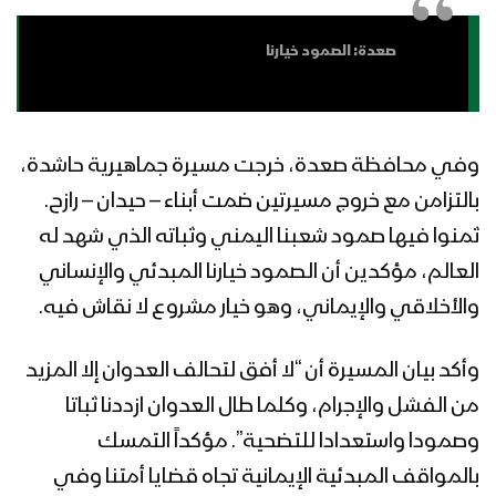
نشيد سنهاجم | فرقة أنصار الله 1443 هـ
صعدة: الصمود خيارنا
نشيد إقدام الرجال | فرقة أنصار الله 1443هـ
وفي محافظة صعدة، خرجت مسيرة جماهيرية حاشدة،
بالتزامن مع خروج مسيرتين ضمت أبناء – حيدان – رازح.
ثمنوا فيها صمود شعبنا اليمني وثباته الذي شهد له
مونتاج زامل استراتيجية الصبر الجميل |
العالم، مؤكدين أن الصمود خيارنا المبدئي والإنساني
عيسى الليث 1443 هـ
والأخلاقي والإيماني، وهو خيار مشروع لا نقاش فيه.
وأكد بيان المسيرة أن “لا أفق لتحالف العدوان إلا المزيد
مونتاج زامل (النصر للإسلام) سالم
المسعودي – 1443هـ
من الفشل والإجرام، وكلما طال العدوان ازددنا ثباتا
وصمودا واستعدادا للتضحية”. مؤكداً التمسك