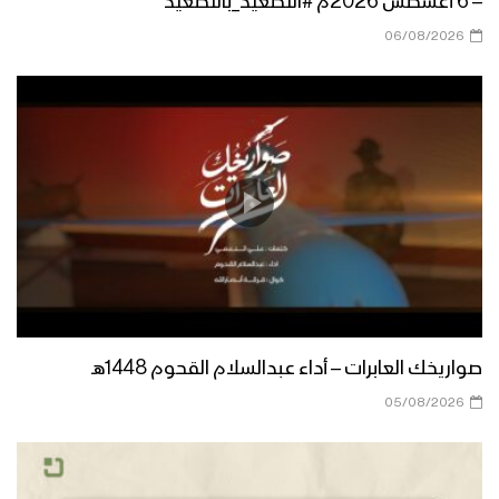
– 6 أغسطس 2026م #التصعيد_بالتصعيد
للصمود 2022م
06/08/2026
قادمون في العام الثامن – القول السديد
1443هـ
حشود جماهيرية كبيرة في العاصمة صنعاء
وعدد من المحافظات اليمنية إحياء لذكرى
اليوم الوطني للصمود 1443هـ
الرئيس المشاط في كلمته بمناسبة اليوم
الوطني للصمود يشيد بالصمود الشعبي
ويعلن مبادرة السلام اليمنية لتعليق
الأعمال العسكرية على دول العدوان لثلاثة
صواريخك العابرات – أداء عبدالسلام القحوم 1448هـ
أيام
05/08/2026
كلمة قائد الثورة السيد عبدالملك بدر الدين
الحوثي بمناسبة اليوم الوطني للصمود
1443هـ – 2022م