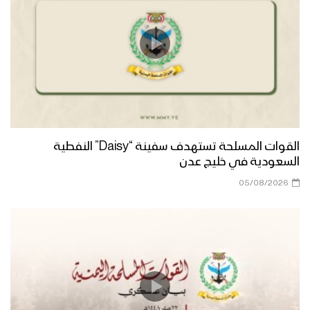
ميادين الجهاد – حلقة خاصة بمناسبة قدوم
العام الثامن من الصمود من اليتمة
بمحافظة الجوف 24-03-2022م
عسير – رسائل أبطال الجيش واللجان
الشعبية من جبهات عسير بمرور سبعة
أعوام من الصمود وقدوم العام الثامن
القوات المسلحة تستهدف سفينة “Daisy” النفطية
السعودية في خليج عدن
تعز – رسائل أبطال الجيش واللجان الشعبية
من جبهات تعز بمناسبة مرور سبعة أعوام
05/08/2026
من الصمود في وجه العدوان
نشيد طولوا الحرب | فرقة أنصار الله –
1443هـ
كليب قوة الله | فرقة أنصار الله – 1443هـ