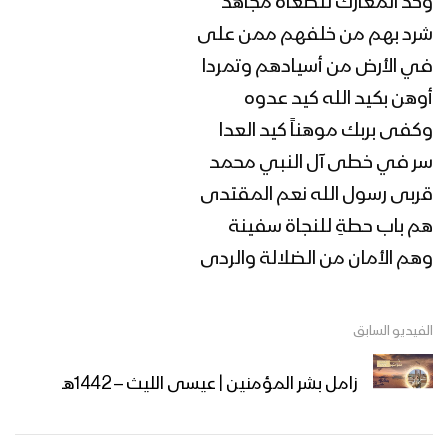
وخذ المعارك للطغاة مجاهد
نشيد الويل لكم | فرقة أنصار الله – 1444هـ
شرد بهم من خلفهم ممن على
في الأرض من أسيادهم وتمردا
أوهن بكيد الله كيد عدوه
قصيدة ( ثامن سنة ) الشاعر صقر اللاحجي –
الإعلام الحربي 1443هـ
وكفى بربك موهناً كيد العدا
سر في خطى آل النبي محمد
قربى رسول الله نعم المقتدى
حذو الأنصار – القول السديد 1443هـ
هم باب حطةِ للنجاة سفينة
وهم الأمان من الضلالة والردى
الشكر والتقدير لله سبحانه وتعالى – القول
السديد 1443هـ
الفيديو السابق
زامل بشر المؤمنين | عيسى الليث – 1442هـ
ميادين الجهاد – حلقة خاصة من جبهة جيزان
بمناسبة اليوم الوطني للصمود وقدوم