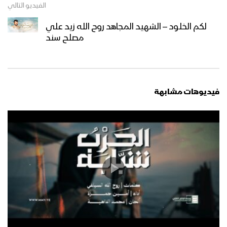
العام الثامن
الفيديو التالي
لكم الخلود – الشهيد المجاهد روح الله زيد علي
سيندمون – القول السديد 1443هـ
مصلح سند
ميادين الجهاد – حلقة خاصة من الساحل
الغربي بمناسبة اليوم الوطني للصمود
فيديوهات مشابهة
وقدوم العام الثامن
أوبريت عانق المجد – فرقة الشهيد القائد
1443هـ
طريق السلام – القول السديد 1443هـ