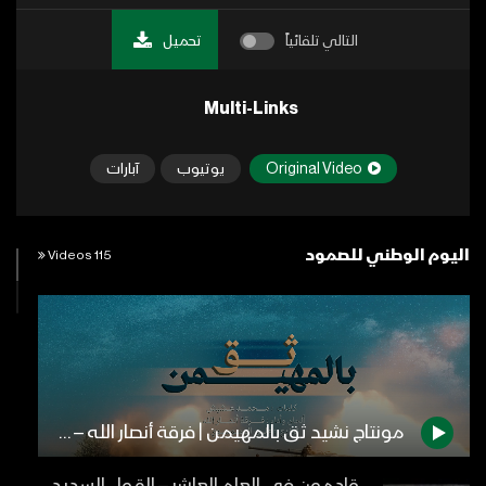
التالي تلقائياً
تحميل
Multi-Links
Original Video
يوتيوب
آبارات
اليوم الوطني للصمود
115 Videos
مونتاج نشيد ثق بالمهيمن | فرقة أنصار الله – 1442هـ