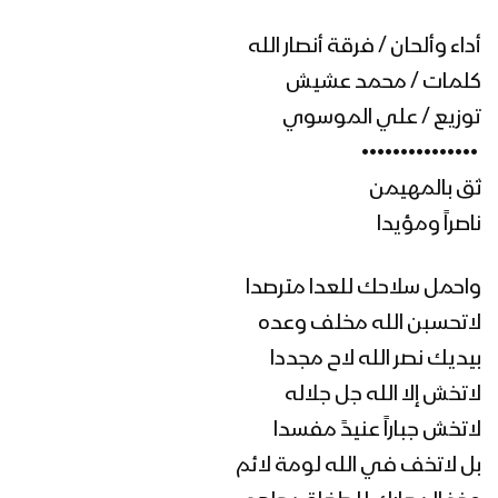
أداء وألحان / فرقة أنصار الله
قادمون في العام التاسع – القول السديد
كلمات / محمد عشيش
1444هـ
توزيع / علي الموسوي
‏ •••••••••••••••
كلمة السيد القائد عبدالملك بدرالدين
ثق بالمهيمن
الحوثي في الذكرى الثامنة للعدوان
“اليوم الوطني للصمود” 3 رمضان 1444هـ
ناصراً ومؤيدا
القوات المسلحة اليمنية تنفذ مناورة
واحمل سلاحك للعدا مترصدا
“الصمود بوجه العدوان” بمشاركة جميع
لاتحسبن الله مخلف وعده
الوحدات العسكرية
بيديك نصر الله لاح مجددا
إيجاز صحفي لمتحدث القوات المسلحة
لاتخش إلا الله جل جلاله
لحصاد 8 سنوات من الصمود في وجه
لاتخش جباراً عنيدً مفسدا
العدوان
بل لاتخف في الله لومة لائم