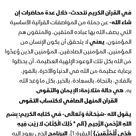
المحاضرة الرمضانية السابعة والعشرون
للسيد عبدالملك بدرالدين الحوثي 28
في القرآن الكريم نتحدث- خلال عدة محاضرات إن
رمضان 1443هـ
شاء الله-
عن جملة من المواصفات القرآنية الأساسية
التي يصف الله بها عباده المتقين، والمتقون هم
المحاضرة الرمضانية السادسة والعشرون
للسيد عبدالملك بدرالدين الحوثي 26
المؤمنون،
يعني
لا يتحقق أن يكون الإنسان من
رمضان 1443هـ
المؤمنين، المؤمنين الصادقين، المؤمنين الذين وُعِدُوا
من الله بكل تلك الوعود الإلهية العظيمة، أن يحظوا
المحاضرة الرمضانية الخامسة والعشرون
للسيد عبدالملك بدرالدين الحوثي 25
برعاية عظيمة من الله في الدنيا والآخرة، بالفوز،
رمضان 1443هـ
بالفلاح، بالنجاة، بالسعادة، بالخير، بكل ما وَعَدَ الله
به،
هي حالة متلازمة: الإيمان والتقوى
.
المحاضرة الرمضانية الرابعة والعشرون
القرآن المنهل الصافي لاكتساب التقوى
للسيد عبدالملك بدرالدين الحوثي 24
رمضان 1443هـ
يقول الله -سُبْحَـانَهُ وَتَعَالَى- في كتابه الكريم:
بِسْمِ
اللهِ الرَّحْمنِ الرَّحِيمِ {آلم * ذَلِكَ الْكِتَابُ لاَ رَيْبَ فِيهِ
المحاضرة الرمضانية الثالثة والعشرون للسيد
عبدالملك بدرالدين الحوثي 23 رمضان
هُدًى لِّلْمُتَّقِينَ}
[البقرة: 1]،
البرنامج
الذي يعود إليه