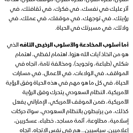
المحاضرة الرمضانية الأولى لقائد الثورة
السيد عبدالملك بدرالدين الحوثي 1441هـ
أثر عليك في نفسك، في فكرك، في ثقافتك، في
رؤيتك، في توجهك، في موقفك، في عملك، في
ولائك، في مسيرتك في الحياة.
كلمة قائد الثورة السيد عبدالملك بدرالدين
الحوثي تهيئةً لاستقبال شهر رمضان
المبارك 1441هـ
أما أسلوب المخادعة والأسلوب الرخيص التافه
الذي
هو من اتخاذ آيات الله هزوا، اهتمام لفظي، اهتمام
المحاضرة الرمضانية السابعة والعشرون
شكلي (طباعة، وتجويد)، ومخالفة تامة، اتجاه في
لقائد الثورة السيد عبدالملك بدرالدين
الحوثي 30 رمضان 1440هـ
المواقف، في الولاءات، في الأعمال، في مسارات
الحياة، في كل ما هو مهم في هذه الحياة وفق الرؤية
المحاضرة الرمضانية السادسة والعشرون
الأمريكية، النظام السعودي يتحرك وفق الرؤية
لقائد الثورة السيد عبدالملك بدرالدين
الأمريكية، ضمن الموقف الأمريكي، الإماراتي يفعل
الحوثي 1440هـ
كذلك، من يرتبطون بالنظام السعودي، سواءً حركات
المحاضرة الرمضانية الخامسة والعشرون
إسلامية، مطاوعة، أئمة مساجد، خطباء، عسكريين،
لقائد الثورة السيد عبدالملك بدرالدين
إعلاميين، سياسيين… هم في نفس الاتجاه، اتجاه
الحوثي 28 رمضان 1440هـ