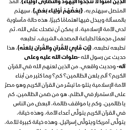
الَّذِينَ آمَنُواْ لاَ تَتَّخِذُواْ الْيَهُودَ وَالنَّصَارَى أَوْلِيَاء}
، المد
السيد عبدالملك بدرالدين الحوثي 1441هـ
المتصل سيهتم به،
{بَعْضُهُمْ أَوْلِيَاء بَعْضٍ}
، سيهتم
بالمسألة ويبذل فيها اهتمامًا كبيرًا، هذه حالة مأساوية
المحاضرة الرمضانية التاسعة لقائد الثورة
لدى الأمة الإسلامية، لا يمكن أن نضحك على الله، ثم
السيد عبدالملك بدرالدين الحوثي 1441هـ
تعمل مجمعًا لطباعة المصحف الشريف، تطبعه
تطبعه تطبعه،
(رُبّ قَارِئٍ لِلقُرآنِ وِالقُرآن يَلعَنُه)
، هذا
المحاضرة الرمضانية الثامنة لقائد الثورة
حديث عن رسول الله
-صلوات الله عليه وعلى
السيد عبدالملك بدرالدين الحوثي 1441هـ
آله-
وحديث واقعي، من الذين لعنهم الله في القرآن
الكريم؟ ألم يلعن الظالمين؟ كم؟ ربما كثير من أبناء
الأمة الإسلامية يتلو ما تيسَّر من القرآن الكريم وهو مصرّ
المحاضرة الرمضانية السابعة لقائد الثورة
السيد عبدالملك بدرالدين الحوثي 1441هـ
على الاستمرار في الظلم، هو من ضمن الظالمين، كم
يا ظالمين، وكم يا مواقف ظالمة، البعض من الناس
في القرآن الكريم يتولَّى أعداء الأمة، وهذه خيانة،
المحاضرة الرمضانية السادسة لقائد الثورة
السيد عبدالملك بدرالدين الحوثي 1441هـ
يتولَّى أمريكا ويتولَّى إسرائيل، وهذه خيانة كبيرة للأمة،