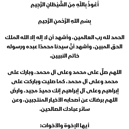
أَعُوذُ بِاللّهِ مِنَ الشَّيْطَانِ الرَّجِيمِ
المحاضرة الرمضانية الثانية والعشرون للسيد
بِسْمِ اللهِ الرَّحْمنِ الرَّحِيمِ
القائد عبدالملك بدرالدين الحوثي 24
رمضان 1444هـ
الحمد لله رب العالمين، وأشهد أن لا إله إلا الله الملك
المحاضرة الرمضانية الحادية والعشرون
الحق المبين، وأشهد أنَّ سيدنا محمدًا عبده ورسوله
للسيد القائد عبدالملك بدرالدين الحوثي
خاتم النبيين.
23 رمضان 1444هـ
اللهم صلِّ على محمد وعلى آل محمد، وبارك على
المحاضرة الرمضانية التاسعة عشرة (ذكرى
استشهاد الإمام علي عليه السلام) للسيد
محمد وعلى آل محمد، كما صليت وباركت على
القائد عبدالملك بدرالدين الحوثي 20
إبراهيم وعلى آل إبراهيم إنك حميدٌ مجيد، وارضَ
رمضان 1444هـ
اللهم برضاك عن أصحابه الأخيار المنتجبين، وعن
المحاضرة الرمضانية الثامنة عشرة للسيد
القائد عبدالملك بدرالدين الحوثي 19
سائر عبادك الصالحين.
رمضان 1444هـ
أيها الإخوة والأخوات: