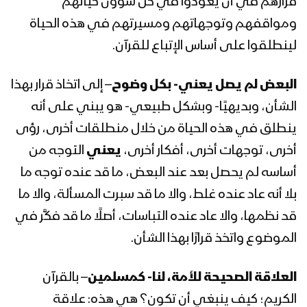
قرارهم في أن يعودوا في كل شؤون حياتهم
الملك بدر الدين الحوثي 08 رمضان 1442هـ
ومواقفهم وتوجهاتهم ومسيرتهم في هذه الحياة
لينطلقوا على أساس الإتباع للقرآن.
المحاضرة الرمضانية السابعة للسيد
عبدالملك بدرالدين الحوثي 07 رمضان
البعض لم يصل يعني- بكل وضوح
– إلى اتخاذ قرار بهذا
1442هـ
الشأن، وبديهيًا- وبشكل طبيعي- هو يبني على أنه
المحاضرة الرمضانية السادسة للسيد
ينطلق في هذه الحياة من خلال منطلقات أخرى، رؤى
عبدالملك بدرالدين الحوثي 06 رمضان
أخرى، توجهات أخرى، أفكار أخرى،
يعني
التوجه من
1442هـ
أساسه لم يحصل بعد عند البعض، ما قد عنده توجه ما
بلا أنه عاد عنده غلط، والا ما قد سبرت المسألة، والا ما
المحاضرة الرمضانية الخامسة للسيد
عبدالملك بدرالدين الحوثي 05 رمضان
قد نظمها، والا عاد عنده التباسات، أصلًا ما قد فكَّر في
1442هـ
الموضوع واتخذ قرارًا بهذا الشأن.
المحاضرة الرمضانية الرابعة للسيد عبد
العلاقة الصحيحة للأمة، لنا- كمسلمين
– بالقرآن
الملك بدر الدين الحوثي 04 رمضان 1442هـ
الكريم؛ كيف ينبغي أن تكون؟ هي هذه: علاقة