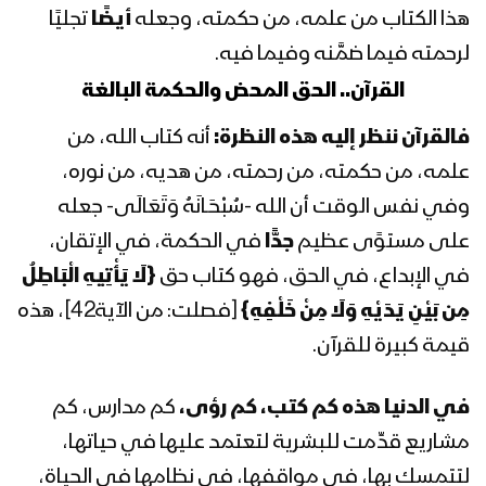
1443هـ
هذا الكتاب من علمه، من حكمته، وجعله
أيضًا
تجليًا
لرحمته فيما ضمَّنه وفيما فيه.
المحاضرة الرمضانية الثالثة عشرة للسيد
القرآن.. الحق المحض والحكمة البالغة
عبدالملك بدرالدين الحوثي 13 رمضان
1443هـ
فالقرآن ننظر إليه هذه النظرة:
أنه كتاب الله، من
علمه، من حكمته، من رحمته، من هديه، من نوره،
المحاضرة الرمضانية الثانية عشرة للسيد
وفي نفس الوقت أن الله -سُبْحَـانَهُ وَتَعَالَى- جعله
عبدالملك بدرالدين الحوثي 12 رمضان
1443هـ
على مستوًى عظيم
جدًّا
في الحكمة، في الإتقان،
في الإبداع، في الحق، فهو كتاب حق
{لَا يَأْتِيهِ الْبَاطِلُ
المحاضرة الرمضانية الحادية عشر للسيد
مِن بَيْنِ يَدَيْهِ وَلَا مِنْ خَلْفِهِ}
[فصلت: من الآية42]، هذه
عبدالملك بدر الدين الحوثي 11 رمضان
1443هـ
قيمة كبيرة للقرآن.
المحاضرة الرمضانية العاشرة للسيد
في الدنيا هذه كم كتب، كم رؤى،
كم مدارس، كم
عبدالملك بدرالدين الحوثي 10 رمضان
مشاريع قدِّمت للبشرية لتعتمد عليها في حياتها،
1443هـ
لتتمسك بها، في مواقفها، في نظامها في الحياة،