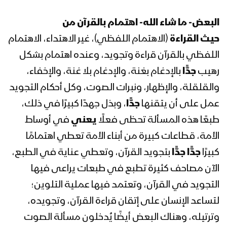
الثورة السيد عبدالملك بدرالدين الحوثي
1441هـ
البعض- ما شاء الله- اهتمام بالقرآن من
حيث
القراءة
(الاهتمام اللفظي)، غير الاهتداء، الاهتمام
المحاضرة الرمضانية الثامنة عشر لقائد
اللفظي بالقرآن قراءة وتجويد، وعنده اهتمام بشكل
الثورة السيد عبدالملك بدرالدين الحوثي
1441هـ
رهيب
جدًّا
بالإدغام بغنة، والإدغام بلا غنة، والإخفاء،
والقلقلة، والإظهار، ونبرات الصوت، وكل أحكام التجويد
المحاضرة الرمضانية السابعة عشر لقائد
عمل على أن يتقنها
جدًّا
، وبذل جهدًا كبيرًا في ذلك،
الثورة السيد عبدالملك بدرالدين الحوثي
طبعًا هذه المسألة تحظى فعلًا
يعني
في أوساط
1441هـ
الأمة، قطاعات كبيرة من أبناء الأمة تعطي اهتمامًا
المحاضرة الرمضانية السادسة عشر لقائد
كبيرًا
جدًّا
جدًّا
بتجويد القرآن، وتعطي عناية في الطبع،
الثورة السيد عبدالملك بدرالدين الحوثي
الآن مصاحف كثيرة تطبع في طبعات يراعى فيها
1441هـ
التجويد في القرآن، وتعتمد فيها عملية التلوين؛
المحاضرة الرمضانية الخامسة عشر لقائد
لتساعد الإنسان على إتقان قراءة القرآن، وتجويده،
الثورة السيد عبدالملك بدرالدين الحوثي
وترتيله، وهناك البعض أيضًا يُدخلون مسألة الصوت
1441هـ