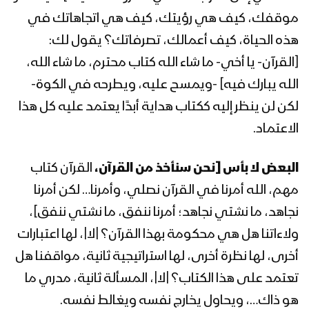
موقفك، كيف هي رؤيتك، كيف هي اتجاهاتك في
المحاضرة الرمضانية الثالثة والعشرون لقائد
هذه الحياة، كيف أعمالك، تصرفاتك؟ يقول لك:
الثورة السيد عبدالملك بدرالدين الحوثي
1441هـ
[القرآن- يا أخي- ما شاء الله كتاب محترم، ما شاء الله،
الله يبارك فيه] -ويمسح عليه، ويطرحه في الكوة-
المحاضرة الرمضانية الثانية والعشرون لقائد
لكن لن ينظر إليه ككتاب هداية أبدًا يعتمد عليه كل هذا
الثورة السيد عبدالملك بدرالدين الحوثي
1441هـ
الاعتماد.
المحاضرة الرمضانية الحادية والعشرون
البعض لا بأس [نحن سنأخذ من القرآن،
القرآن كتاب
لقائد الثورة السيد عبدالملك بدرالدين
مهم، الله أمرنا في القرآن نصلي، وأمرنا… لكن أمرنا
الحوثي 1441هـ
نجاهد، ما نشتي نجاهد؛ أمرنا ننفق، ما نشتي ننفق]،
ولاءاتنا هل هي محكومة بهذا القرآن؟ |لا|، لها اعتبارات
المحاضرة الرمضانية العشرون لقائد الثورة
السيد عبدالملك بدرالدين الحوثي 1441هـ –
أخرى، لها نظرة أخرى، لها استراتيجية ثانية، مواقفنا هل
ذكرى استشهاد الإمام علي (عليه السلام)
تعتمد على هذا الكتاب؟ |لا|، المسألة ثانية، مدري ما
هو ذاك…، ويحاول يخارج نفسه ويغالط نفسه.
المحاضرة الرمضانية التاسعة عشر لقائد