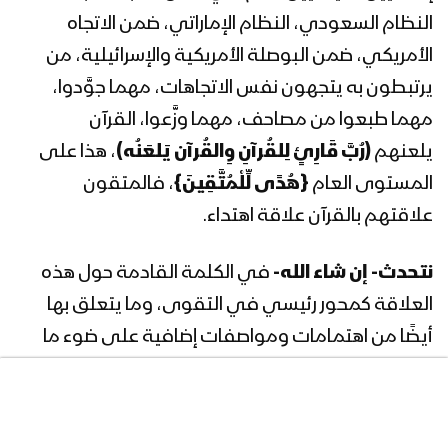
النظام السعودي، النظام الإماراتي، ضمن الاتجاه
المحاضرة الرمضانية الرابعة والعشرون لقائد
الأمريكي، ضمن البوصلة الأمريكية والإسرائيلية، من
الثورة السيد عبدالملك بدرالدين الحوثي
يرتبطون به يتجهون نفس الاتجاهات، مهما جوَّدوا،
1440هـ
مهما طبعوا من مصاحف، مهما وزَّعوا، القرآن
يلعنهم
(رُبَّ قَارِئٍ لِلقُرآنِ وِالقُرآن يَلعَنُه)
، هذا على
المحاضرة الرمضانية الثالثة والعشرون لقائد
الثورة السيد عبدالملك بدرالدين الحوثي
المستوى العام
{هُدًى لِّلْمُتَّقِينَ}
، فالمتقون
1440هـ
علاقتهم بالقرآن علاقة اهتداء.
المحاضرة الرمضانية الثانية والعشرون لقائد
نتحدث- إن شاء الله-
في الكلمة القادمة حول هذه
الثورة السيد عبدالملك بدرالدين الحوثي
1440هـ
العلاقة كمحور رئيسي في التقوى، وما يتعلق بها
أيضًا من اهتمامات ومواصفات إضافية على ضوء ما
المحاضرة الرمضانية الحادية والعشرون
ورد في كتاب -سُبْحَـانَهُ وَتَعَالَى- وفي آياته المباركة.
لقائد الثورة السيد عبدالملك بدرالدين
الحوثي 1440هـ
نسأل الله -سُبْحَـانَهُ وَتَعَالَى- أن يتقبل منا ومنكم