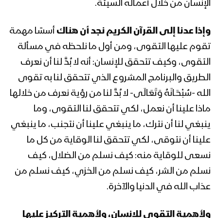
رمضان 1444هـ
الإنسان من خلال أعماله السيئة.
المحاضرة الرمضانية الثانية عشرة للسيد
وإذا عدنا إلى القرآن الكريم نجد أن هناك
أسسًا مهمة
القائد عبدالملك بدرالدين الحوثي 13
تقوم عليها التقوى، ومن أول ما نلحظه في مسألة
رمضان 1444هـ
التقوى، وكيف تتحقق للإنسان: أنه لا بُدَّ لنا أن نعرف
المحاضرة الرمضانية الحادية عشرة للسيد
الطريق والبرنامج المشروع الذي تتحقق لنا به تقوى
القائد عبدالملك بدرالدين الحوثي 12
الله -سُبْحَـانَهُ وَتَعَالَى- لا بُدَّ لنا من رؤية نعرف من خلالها
رمضان 1444هـ
ماذا علينا أن نعمل، لكي تتحقق لنا التقوى، وما
ينبغي لنا أن نترك، ما ينبغي علينا أن نتجنب، ما ينبغي
المحاضرة الرمضانية العاشرة للسيد القائد
عبدالملك بدرالدين الحوثي 11 رمضان
علينا أن نتوقى، لكي تتحقق لنا الوقاية من كل ما
1444هـ
نسعى للوقاية منه: كيف نسلم من الضلال، كيف
نسلم من الشر، كيف نسلم من الخزي، كيف نسلم من
المحاضرة الرمضانية التاسعة للسيد القائد
عبدالملك بدرالدين الحوثي 10 رمضان
عذاب الله في الدنيا والآخرة.
1444هـ
ولأهمية التقوى للإنسان، ولأهمية التركيز عليها