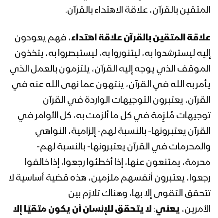
المتقين بالقرآن، علاقة الاهتداء بالقرآن.
المحاضرة الرمضانية الثالثة للسيد عبدالملك
بدرالدين الحوثي 03 رمضان 1442هـ
علاقة المتقين بالقرآن علاقة اهتداء
، فهم يعودون
إليه ليسترشدوا به، ليتنوروا به، ليستبصروا به، يتخذون
المحاضرة الرمضانية الثانية للسيد عبدالملك
الموقف الذي يوجه إليه القرآن، يلتزمون بالعمل الذي
بدرالدين الحوثي 02 رمضان 1442هـ
يأمر به الله في القرآن، ينتهون عما نهى الله عنه في
القرآن، يعتبرون التوجيهات الواردة في القرآن
المحاضرة الرمضانية الأولى للسيد
توجيهات مُلزِمة في كل ما ألزمت به، كل الأوامر في
عبدالملك بدرالدين الحوثي 1رمضان 1442هـ
القرآن يعتبرونها- بالنسبة لهم- إلزامية، النواهي
والمحرمات في القرآن يعتبرونها- بالنسبة لهم-
محرمة، يمتنعون عنها، إذا أخطئوا رجعوا، إذا خالفوا
المحاضرة الرمضانية التاسعة والعشرون
لقائد الثورة السيد عبدالملك بدرالدين
رجعوا، يعتبرون أنفسهم ملزمين، هذه قضية أساسية لا
الحوثي 30 رمضان 1441هـ
تتحقق التقوى إلا بها، وهناك تلازم بين
الأمرين،
يعني
:
لا يتحقق للإنسان أن يكون متقيًا إلا
المحاضرة الرمضانية الثامنة والعشرون لقائد