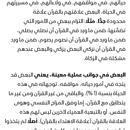
حياتهم، في مواقفهم، في ولاءاتهم، في مسيرتهم
المحاضرة الرمضانية الثانية عشرة للسيد عبد
في الحياة، البعض علاقتهم بالقرآن علاقة
الملك بدر الدين الحوثي 12رمضان 1442هـ
محدودة
جدًّا
،
مثلًا
: التزام ببعضٍ من الأمور التي
تضمَّنها، ضمن ما ورد في القرآن أن نصلي يصلي،
المحاضرة الرمضانية الحادية عشرة للسيد
ضمن ما ورد في القرآن أن نصوم يصوم، ضمن ما ورد
عبدالملك بدرالدين الحوثي 11 رمضان
في القرآن أن نزكي البعض يزكي والبعض عندهم
1442هـ
مشكلة في الزكاة.
المحاضرة الرمضانية العاشرة للسيد عبد
الملك بدر الدين الحوثي 10 رمضان 1442هـ
البعض في جوانب عملية معينة،
يعني
البعض قد
يتجه في أمور حياته، مواقفه، توجهاته في هذه
الحياة بنسبة (1 %)، والباقي من غير القرآن ومن غير ما
المحاضرة الرمضانية التاسعة للسيد عبد
يتطابق مع القرآن، إما وفق المزاج النفسي وهوى
الملك بدر الدين الحوثي 09 رمضان 1442هـ
النفس، أو بالتبعية العمياء لآخرين ليس لهم هذه
العلاقة بالقرآن (علاقة الاهتداء بالقرآن)،
أصلًا
لم يتخذوا
المحاضرة الرمضانية الثامنة للسيد عبد