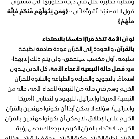
وقضية خطيرة تصل في درجة خطورتها إلى مستوى
قول الله -سُبْحَـانَهُ وَتَعَالَى-:
{وَمَن يَتَوَلَّهُم مِّنكُمْ فَإِنَّهُ
المحاضرة الرمضانية الخامسة لقائد الثورة
مِنْهُمْ}
.
السيد عبدالملك بدرالدين الحوثي 1441هـ
لو أن الأمة تتخذ قرارًا حاسمًا بالاهتداء
المحاضرة الرمضانية الرابعة لقائد الثورة
بالقرآن،
والعودة إلى القرآن عودة صادقة نظيفة
السيد عبدالملك بدرالدين الحوثي 1441هـ
سليمة، أول مكسب سيتحقق- ولن يتم ذلك إلا بهذا-
هو:
فصل حالة التبعية لأعداء الأمة
، كل الذين يبدون
المحاضرة الرمضانية الثالثة لقائد الثورة
اهتمامًا بالتجويد والقراءة والطباعة والتلاوة للقرآن
السيد عبدالملك بدرالدين الحوثي 1441هـ
الكريم وهم في حالة من التبعية لأعداء الأمة، حالة من
التبعية لأمريكا وإسرائيل، لليهود والنصارى (أمريكا
المحاضرة الرمضانية الثانية لقائد الثورة
وإسرائيل)، هؤلاء لا يمكن أبدًا أن يكونوا مهتدين بالقرآن
السيد عبدالملك بدرالدين الحوثي 1441هـ
الكريم على الإطلاق، لا يمكن أن يكونوا مهتدين بالقرآن
الكريم، الاهتداء بالقرآن الكريم سيجعلك تحمل رؤية
القرآن، نظرة القرآن، فكرة القرآن، موقف القرآن، هذا له