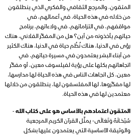
1443هـ
المتقون، والمرجع الثقافي والفكري الذي ينطلقون
من خلاله في هذه الحياة، في أعمالهم، في
المحاضرة الرمضانية الثانية والعشرون للسيد
عبدالملك بدر الدين الحوثي 22 رمضان
مواقفهم، في التزاماتهم، في ولاءاتهم، برنامج
1443هـ
حياتهم يأخذونه من أين؟ هل من المفكِّر الفلاني، هناك
رؤى في الدنيا، هناك نُظُم حياة في الدنيا، هناك الكثير
المحاضرة الرمضانية الحادية والعشرون
من أبناء البشر يعتمدون في مسيرة حياتهم، في
للسيد عبدالملك بدرالدين الحوثي 21
رمضان 1443هـ
اتجاهاتهم بكلها على رؤية لفيلسوف معين، أو مفكِّر
معين، كل اتجاهات الناس في هذه الحياة لها مدارسها،
المحاضرة الرمضانية العشرون (ذكرى
لها مفكِّروها، لها المفلسفون لها، ينطلقون من خلالها
استشهاد الإمام علي عليه السلام) للسيد
عبدالملك بدرالدين الحوثي 20 رمضان
معتمدين لها في هذه الحياة.
1443 هـ
المحاضرة الرمضانية التاسعة عشرة للسيد
المتقون اعتمادهم بالأساس هو على كتاب الله
-
عبدالملك بدرالدين الحوثي 19 رمضان
سُبْحَـانَهُ وَتَعَالَى- يمثِّل القرآن الكريم المرجعية
1443هـ
والوثيقة الأساسية التي يعتمدون عليها بشكلٍ