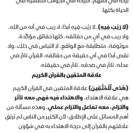
بركة في الفهم، البركة في الجوانب النفسية في
عبد الملك بدر الدين الحوثي 17رمضان
1442هـ
الحياة بكلها.
المحاضرة الرمضانية السادسة عشرة للسيد
{لاَ رَيْبَ فِيهِ}
، لاَ رَيْبَ فِيهِ أبدًا، لا ريب في أنه من الله،
عبد الملك بدر الدين الحوثي 16رمضان
ولا ريب في أيٍ من حقائقه، كلها حقائق مؤكَّدة،
1442هـ
موثوقة، متطابقة مع الواقع، لا التباس في ذلك، ولا
المحاضرة الرمضانية الخامسة عشرة للسيد
نقص أبدًا في أي حقيقة من حقائقه، القرآن تامٌ في
عبد الملك بدر الدين الحوثي 15رمضان
عدله، تامٌ في صدقه، تامٌ في حقيقته.
1442هـ
علاقة المتقين بالقرآن الكريم
المحاضرة الرمضانية الرابعة عشرة للسيد عبد
{هُدًى لِّلْمُتَّقِينَ}
علاقة المتقين في القرآن الكريم
الملك بدر الدين الحوثي 14رمضان 1442هـ
هي علاقة الاهتداء،
والاهتداء فيه فهم, معه تأثر
والتزام، معه تفاعل والتزام عملي
، وهذه مسألة من
المحاضرة الرمضانية الثالثة عشرة للسيد
أهم المسائل على الإطلاق؛ لأن الكثير من الناس لم ترتقِ
عبدالملك بدر الدين الحوثي 1442هـ
علاقتهم بالقرآن إلى درجة الاهتداء به في شؤون