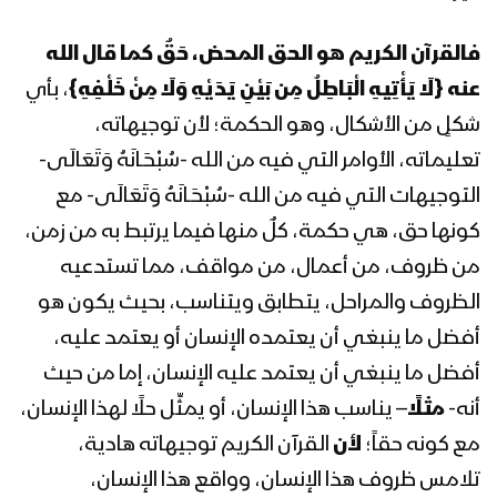
1443هـ
فالقرآن الكريم هو الحق المحض، حَقٌ كما قال الله
المحاضرة الرمضانية الرابعة للسيد عبد
عنه
{لَا يَأْتِيهِ الْبَاطِلُ مِن بَيْنِ يَدَيْهِ وَلَا مِنْ خَلْفِهِ}
، بأي
الملك بدر الدين الحوثي 4 رمضان 1443هـ
شكلٍ من الأشكال، وهو الحكمة؛ لأن توجيهاته،
تعليماته، الأوامر التي فيه من الله -سُبْحَـانَهُ وَتَعَالَى-
المحاضرة الرمضانية الثالثة للسيد عبد الملك
التوجيهات التي فيه من الله -سُبْحَـانَهُ وَتَعَالَى- مع
بدر الدين الحوثي 3 رمضان 1443هـ
كونها حق، هي حكمة، كلٌ منها فيما يرتبط به من زمن،
من ظروف، من أعمال، من مواقف، مما تستدعيه
الظروف والمراحل، يتطابق ويتناسب، بحيث يكون هو
المحاضرة الرمضانية الثانية للسيد عبد الملك
بدر الدين الحوثي 1443هـ الموافق 03-
أفضل ما ينبغي أن يعتمده الإنسان أو يعتمد عليه،
04-2022م
أفضل ما ينبغي أن يعتمد عليه الإنسان، إما من حيث
أنه-
مثلًا
– يناسب هذا الإنسان، أو يمثِّل حلًا لهذا الإنسان،
المحاضرة الرمضانية الأولى للسيد عبد
الملك بدر الدين الحوثي 1443هـ
مع كونه حقاً؛
لأن
القرآن الكريم توجيهاته هادية،
تلامس ظروف هذا الإنسان، وواقع هذا الإنسان،