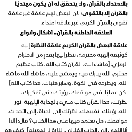
الثورة السيد عبدالملك بدرالدين الحوثي
بالاهتداء بالقرآن، ولا يتحقق له أن يكون مهتديًا
1441هـ
بالقرآن إلا بالتقوى
؛ لأن البعض لهم علاقة غير علاقة
تقوى بالقرآن الكريم، غير علاقة اهتداء.
المحاضرة الرمضانية السابعة والعشرون
لقائد الثورة السيد عبدالملك بدرالدين
العلاقة الخاطئة بالقرآن.. أشكال وأنواع
الحوثي 1441هـ
علاقة البعض بالقرآن الكريم علاقة النظرة
إليه
كوثيقة إلهية محترمة، ننظر إليها بقدرٍ من الاحترام
المحاضرة الرمضانية السادسة والعشرون
لقائد الثورة السيد عبدالملك بدرالدين
الرمزي: [ما شاء الله، القرآن كتاب الله، كتاب عظيم
الحوثي 1441هـ
محترم، الله يبارك فيه ويمسّح عليه، ما شاء الله ما شاء
الله، ويطرحه في الكوة، وسابر هنياك، هذا كتاب الله]،
المحاضرة الرمضانية الخامسة والعشرون
لقائد الثورة السيد عبدالملك بدرالدين
لكن عمليًا، في مواقفك، رؤيتك حتى تفكيرك،
الحوثي 1441هـ
نظرتك، هذا القرآن كتاب مليء بالهداية الإلهية، نور
الله، رؤيتك، تقييمك، نظرتك إلى الحياة، إلى الأحداث،
المحاضرة الرمضانية الرابعة والعشرون لقائد
مواقفك، هل تعتمد فيها على هذا الكتاب؟ قال: [|لا|،
الثورة السيد عبدالملك بدرالدين الحوثي
1441هـ
أنا انتمي إلى الحزب الفلاني، لنا رؤانا المعينة]، كيف هو