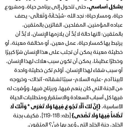
المحاضرة الرمضانية الثامنة للسيد القائد
بشكلٍ أساسي،
حتى تتحول إلى برنامج حياة، ومشروع
عبدالملك بدرالدين الحوثي 9 رمضان
1444هـ
حياة، ومسار حياة؛ نجد الله -سُبْحَـانَهُ وَتَعَالَى- يصف
عباده المؤمنين، المفلحين، الفائزين بالمتقين،
المحاضرة الرمضانية السابعة للسيد القائد
بالمتقين؛ لأنها حالة لا بُدَّ أن يلازمها الإنسان، لا بُدَّ أن
عبدالملك بدرالدين الحوثي 8 رمضان
1444هـ
يرتبط بها كمسار حياة، عمل معين، أو مخالفة معينة، أو
خطيئة معينة يمكن أن تجلب على هذا الإنسان شرًا كبيرًا
المحاضرة الرمضانية السادسة للسيد القائد
وخطرًا عظيمًا، يمكن أن تكون سبب هلاك لهذا الإنسان،
عبدالملك بدرالدين الحوثي 7 رمضان
أو سبب شقاء لهذا الإنسان، أوَلم تكن خطيئة واحدة
1444هـ
لأبينا آدم -عليه السلام- سببًا لشقائه- آنذاك- وخروجه
المحاضرة الرمضانية الخامسة للسيد القائد
من الجنة التي كان ينعم فيها، ويرتاح فيها، ووُفرت له
عبدالملك بدرالدين الحوثي 6 رمضان
فيها كل أسباب السعادة والاستقرار ومتطلبات الحياة
1444هـ
الأساسية،
{إِنَّ لَكَ أَلَّا تَجُوعَ فِيهَا وَلَا تَعْرَى * وَأَنَّكَ لَا
المحاضرة الرمضانية الرابعة للسيد القائد
تَظْمَأُ فِيهَا وَلَا تَضْحَى}
[طه: 118-119]، فكيف بجنة
عبدالملك بدرالدين الحوثي 5 رمضان
الخلد، جنة الخلد التي وُعِد بها مَنْ؟ المتقون.