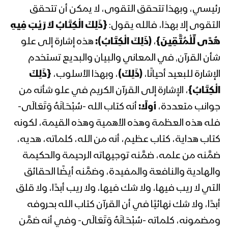
المحاضرة الرمضانية الثامنة عشرة للسيد
رئيسي، وبهذا تتحقق التقوى، لا يمكن أن تتحقق
عبدالملك بدر الدين الحوثي 18 رمضان
التقوى إلا بهذا، فالله يقول:
{ذَلِكَ الْكِتَابُ لاَ رَيْبَ فِيهِ
1443هـ
هُدًى لِّلْمُتَّقِينَ}
،
(ذَلِكَ الْكِتَابُ):
هذه إشارة إلى علو
شأن القرآن, في المعاني والبيان والبديع تستخدم
المحاضرة الرمضانية السابعة عشرة للسيد
عبدالملك بدرالدين الحوثي 17 رمضان
الإشارة للبعيد أحيانًا،
(ذَلِكَ)
، وبهذا الأسلوب،
{ذَلِكَ
1443هـ
الْكِتَابُ}
، الإشارة إلى القرآن الكريم في علو شأنه من
جوانب متعددة،
أولًا:
أنه كتاب الله -سُبْحَـانَهُ وَتَعَالَى-
المحاضرة الرمضانية السادسة عشرة للسيد
عبدالملك بدرالدين الحوثي 16 رمضان
فله هذه العظمة وهذه الأهمية وهذه القيمة، لكونه
1443هـ
كتاب هداية، كتاب عظيم، أنه من الله، كلماته، هديه،
ضمَّنه من علمه، ضمَّنه توجيهاته الرحيمة والحكيمة
المحاضرة الرمضانية الخامسة عشرة للسيد
والهادية والنافعة والمفيدة، وضمَّنه أيضًا الحقائق
عبدالملك بدر الدين الحوثي 15 رمضان
1443هـ
التي لا ريب فيها، ولا شك فيها، ولا ريب أبدًا، ولا قلق
أبدًا، ولا شك نهائيًا في أن القرآن كتاب الله بحروفه
المحاضرة الرمضانية الرابعة عشرة للسيد
ومضمونه، كلماته -سُبْحَـانَهُ وَتَعَالَى- وفي أنه ضمَّن
عبدالملك بدر الدين الحوثي 14 رمضان