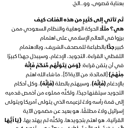
بعناية قصوى، وو…الخ.
المحاضرة الرمضانية الرابعة عشر لقائد الثورة
السيد عبدالملك بدرالدين الحوثي 1441هـ
ثم تأتي إلى كثيرٍ من هذه الفئات كيف
هي؟
مثلًا
الحركة الوهابية والنظام السعودي ممن
برزوا في العالم الإسلامي على اهتمام
المحاضرة الرمضانية الثالثة عشر لقائد الثورة
كبير
جدًّا
بالطباعة للمصحف الشريف، وبالاهتمام
السيد عبدالملك بدرالدين الحوثي 1441هـ
اللفظي: القراءة، التجويد، الإدغام، وسيبذل جهدًا كبيرًا
في أن يتقن قراءة:
{وَمَن يَتَوَلَّهُم مِّنكُمْ فَإِنَّهُ
المحاضرة الرمضانية الثانية عشر لقائد الثورة
مِنْهُمْ}
[المائدة: من الآية51]، ما شاء الله اهتم
السيد عبدالملك بدرالدين الحوثي 1441هـ
بالإدغام
(فَإِنَّهُ)
، وسيهتم بالصلة
(فَإِنَّهُ)
، وكل أحكام
التجويد سيتقنها جيدًا، ولكنَّه مملوء من أخمص قدميه
المحاضرة الرمضانية الحادية عشر لقائد
إلى قمة رأسه ولاءً لزعيمه الذي يتولى أمريكا ويتولى
الثورة السيد عبدالملك بدرالدين الحوثي
1441هـ
إسرائيل ولاءً مطلقًا، هو بعيد عن مضمون الآية
القرآنية، هو اهتم بتجويدها، ولكنَّه لم يهتد بها،
{يَا أَيُّهَا
المحاضرة الرمضانية العاشرة لقائد الثورة