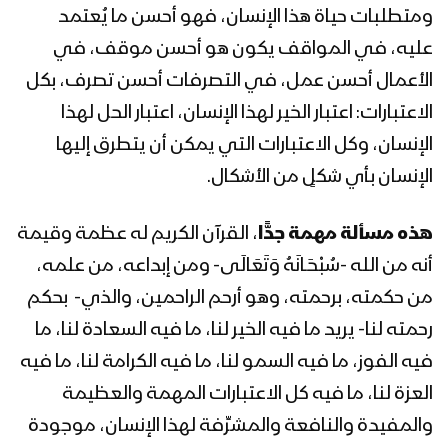
ومتطلبات حياة هذا الإنسان، فهو أحسن ما يُعتمد
كلمة قائد الثورة السيد عبدالملك بدرالدين
الحوثي خلال لقاء موسع استقبالا لشهر
عليه، في المواقف يكون هو أحسن موقف، في
رمضان المبارك 1443هـ
الأعمال أحسن عمل، في التصرفات أحسن تصرف، بكل
الاعتبارات: اعتبار الخير لهذا الإنسان، اعتبار الحل لهذا
المحاضرة الرمضانية الثامنة والعشرون
الإنسان، وكل الاعتبارات التي يمكن أن يتطرق إليها
للسيد عبدالملك بدرالدين الحوثي 30
رمضان 1442هـ
الإنسان بأي شكلٍ من الأشكال.
المحاضرة الرمضانية السابعة والعشرون
هذه مسألة مهمة
جدًّا
، القرآن الكريم له عظمة وقيمة
للسيد عبدالملك بدرالدين الحوثي 29
أنه من الله -سُبْحَـانَهُ وَتَعَالَى- ومن إبداعه، من علمه،
رمضان 1442هـ
من حكمته، برحمته، وهو أرحم الراحمين، والذي- بحكم
المحاضرة الرمضانية السادسة والعشرون
رحمته لنا- يريد ما فيه الخير لنا، ما فيه السعادة لنا، ما
للسيد عبدالملك بدرالدين الحوثي 28
فيه الفوز، ما فيه السمو لنا، ما فيه الكرامة لنا، ما فيه
رمضان 1442هـ
العزة لنا، ما فيه كل الاعتبارات المهمة والعظيمة
المحاضرة الرمضانية الخامسة والعشرون
والمفيدة والنافعة والمشرِّفة لهذا الإنسان، موجودة
للسيد عبدالملك بدرالدين الحوثي 27