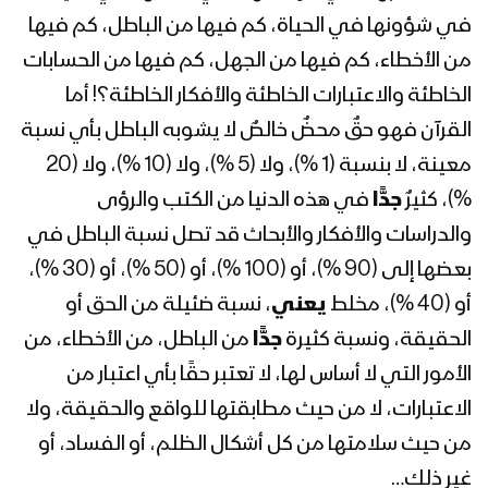
المحاضرة الرمضانية التاسعة للسيد
في شؤونها في الحياة، كم فيها من الباطل، كم فيها
عبدالملك بدرالدين الحوثي 9 رمضان
من الأخطاء، كم فيها من الجهل، كم فيها من الحسابات
1443هـ
الخاطئة والاعتبارات الخاطئة والأفكار الخاطئة؟! أما
القرآن فهو حقٌ محضٌ خالصٌ لا يشوبه الباطل بأي نسبة
المحاضرة الرمضانية الثامنة للسيد
عبدالملك بدرالدين الحوثي 8 رمضان
معينة، لا بنسبة (1 %)، ولا (5 %)، ولا (10 %)، ولا (20
1443هـ
%)، كثيرٌ
جدًّا
في هذه الدنيا من الكتب والرؤى
والدراسات والأفكار والأبحاث قد تصل نسبة الباطل في
المحاضرة الرمضانية السابعة للسيد
عبدالملك بدرالدين الحوثي 7 رمضان
بعضها إلى (90 %)، أو (100 %)، أو (50 %)، أو (30 %)،
1443هـ
أو (40 %)، مخلط
يعني
، نسبة ضئيلة من الحق أو
الحقيقة، ونسبة كثيرة
جدًّا
من الباطل، من الأخطاء، من
المحاضرة الرمضانية السادسة للسيد
عبدالملك بدرالدين الحوثي 6 رمضان
الأمور التي لا أساس لها، لا تعتبر حقًا بأي اعتبار من
1443هـ
الاعتبارات، لا من حيث مطابقتها للواقع والحقيقة، ولا
من حيث سلامتها من كل أشكال الظلم، أو الفساد، أو
المحاضرة الرمضانية الخامسة للسيد
غير ذلك…
عبدالملك بدرالدين الحوثي 5 رمضان