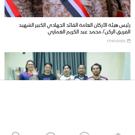
حشود جماهيرية كبيرة في العاصمة صنعاء
وعدد من المحافظات اليمنية إحياء لذكرى
اليوم الوطني للصمود 1443هـ
رئيس هيئة الأركان العامة القائد الجهادي الكبير الشهيد
الفريق الركن/ محمد عبد الكريم الغماري
الرئيس المشاط في كلمته بمناسبة اليوم
17/10/2025
الوطني للصمود يشيد بالصمود الشعبي
ويعلن مبادرة السلام اليمنية لتعليق
الأعمال العسكرية على دول العدوان لثلاثة
أيام
كلمة قائد الثورة السيد عبدالملك بدر الدين
الحوثي بمناسبة اليوم الوطني للصمود
1443هـ – 2022م
ميادين الجهاد – حلقة خاصة بمناسبة قدوم
العام الثامن من الصمود من اليتمة
بمحافظة الجوف 24-03-2022م
المشاهد الكاملة لشهادات طاقم السفينة “ETERNITY C”
عسير – رسائل أبطال الجيش واللجان