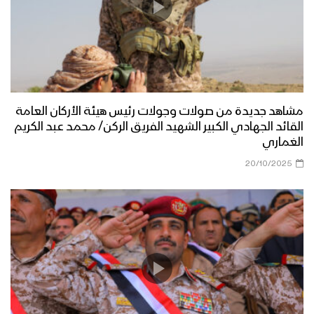
الوطني للصمود 2022م
عسير – رسائل أبطال الجيش واللجان
الشعبية من جبهات عسير بمناسبة اليوم
الوطني للصمود 2022م
مشاهد جديدة من صولات وجولات رئيس هيئة الأركان العامة
تعز – رسائل المجاهدين في جبهة مقبنة
القائد الجهادي الكبير الشهيد الفريق الركن/ محمد عبد الكريم
بمناسبة اليوم الوطني للصمود 2022م
الغماري
20/10/2025
الجوف – رسائل المجاهدين من جبهات
الظهرة واليتمة بمناسبة اليوم الوطني
للصمود 2022م
قادمون في العام الثامن – القول السديد
1443هـ