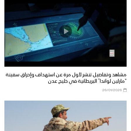
ميادين الجهاد – حلقة خاصة من الساحل
الغربي بمناسبة اليوم الوطني للصمود
وقدوم العام الثامن
أوبريت عانق المجد – فرقة الشهيد القائد
1443هـ
طريق السلام – القول السديد 1443هـ
مشاهد وتفاصيل تنشر لأول مرة عن استهداف وإحراق سفينة
“مارلين لواندا” البريطانية في خليج عدن
26/01/2026
الجوف – رسائل أبطال الجيش واللجان
الشعبية من جبهات الجوف بمناسبة اليوم
الوطني للصمود 2022م
مأرب – رسائل مجاهدو الجيش واللجان
الشعبية من جبهات مأرب بمناسبة اليوم