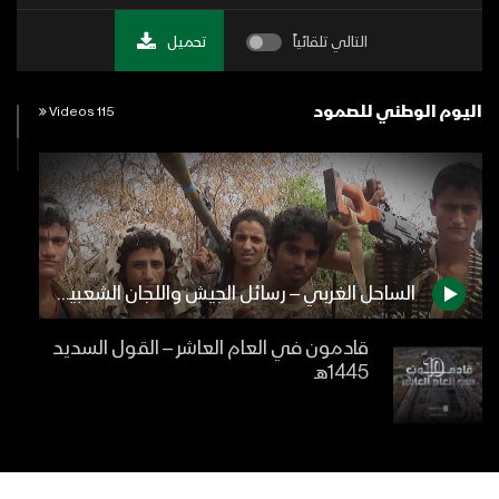
التالي تلقائياً
تحميل
اليوم الوطني للصمود
115 Videos
الساحل الغربي – رسائل الجيش واللجان الشعبية بمناسبة دخول العام الخامس من الصمود
قادمون في العام العاشر – القول السديد
1445هـ
بيان القوات المسلحة اليمنية بشأن تدشين
العام العاشر من الصمود بتنفيذ ست عملية