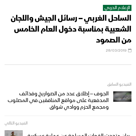
عسكرية خلال ال72 الساعة الماضية 26-
الإعلام الحربي
03-2024م
الساحل الغربي – رسائل الجيش واللجان
كلمة قائد الثورة السيد عبدالملك بدرالدين
الحوثي بمناسبة الذكرى التاسعة لليوم
الشعبية بمناسبة دخول العام الخامس
الوطني للصمود 15 رمضان 1445هـ
من الصمود
ميادين الجهاد – حلقة خاصة من الساحل
28/03/2019
الغربي بمناسبة شهر رمضان المبارك والعام
الثامن من الصمود 1444هـ
أوبريت شعب الصمود – فرقة جزيرة كمران –
الفيديو السابق
1444هـ
الجوف – إطلاق عدد من الصواريخ وقذائف
المدفعية على مواقع المنافقين في المصلوب
ومجمع الحزم ووادي شواق
قادمون في العام التاسع – القول السديد
1444هـ
الفيديو التالي