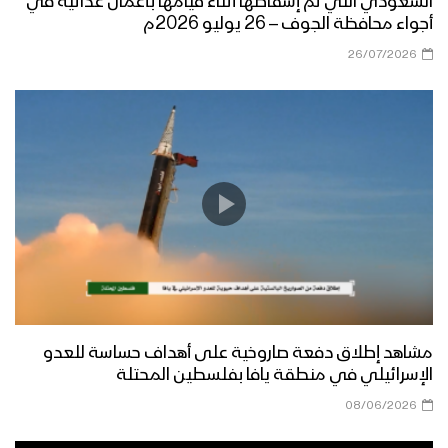
السعودي التي تم إسقاطها أثناء قيامها بأعمال عدائية في
أجواء محافظة الجوف – 26 يوليو 2026م
26/07/2026
حذو الأنصار – القول السديد 1443هـ
الشكر والتقدير لله سبحانه وتعالى – القول
السديد 1443هـ
ميادين الجهاد – حلقة خاصة من جبهة جيزان
بمناسبة اليوم الوطني للصمود وقدوم
العام الثامن
مشاهد إطلاق دفعة صاروخية على أهداف حساسة للعدو
سيندمون – القول السديد 1443هـ
الإسرائيلي في منطقة يافا بفلسطين المحتلة
08/06/2026