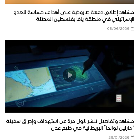
العام الثامن
مشاهد إطلاق دفعة صاروخية على أهداف حساسة للعدو
سيندمون – القول السديد 1443هـ
الإسرائيلي في منطقة يافا بفلسطين المحتلة
08/06/2026
ميادين الجهاد – حلقة خاصة من الساحل
الغربي بمناسبة اليوم الوطني للصمود
وقدوم العام الثامن
أوبريت عانق المجد – فرقة الشهيد القائد
1443هـ
طريق السلام – القول السديد 1443هـ
مشاهد وتفاصيل تنشر لأول مرة عن استهداف وإحراق سفينة
“مارلين لواندا” البريطانية في خليج عدن
26/01/2026