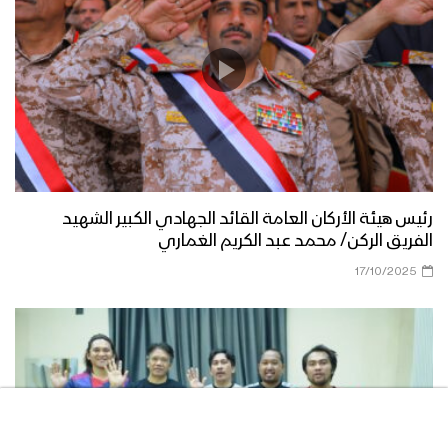
للصمود 2022م
قادمون في العام الثامن – القول السديد
1443هـ
حشود جماهيرية كبيرة في العاصمة صنعاء
وعدد من المحافظات اليمنية إحياء لذكرى
اليوم الوطني للصمود 1443هـ
رئيس هيئة الأركان العامة القائد الجهادي الكبير الشهيد
الفريق الركن/ محمد عبد الكريم الغماري
الرئيس المشاط في كلمته بمناسبة اليوم
17/10/2025
الوطني للصمود يشيد بالصمود الشعبي
ويعلن مبادرة السلام اليمنية لتعليق
الأعمال العسكرية على دول العدوان لثلاثة
أيام
كلمة قائد الثورة السيد عبدالملك بدر الدين
الحوثي بمناسبة اليوم الوطني للصمود
1443هـ – 2022م