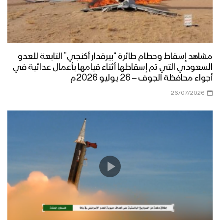
نشيد الويل لكم | فرقة أنصار الله – 1444هـ
قصيدة ( ثامن سنة ) الشاعر صقر اللاحجي –
مشاهد إسقاط وحطام طائرة “بيرقدار أكنجي” التابعة للعدو
الإعلام الحربي 1443هـ
السعودي التي تم إسقاطها أثناء قيامها بأعمال عدائية في
أجواء محافظة الجوف – 26 يوليو 2026م
26/07/2026
حذو الأنصار – القول السديد 1443هـ
الشكر والتقدير لله سبحانه وتعالى – القول
السديد 1443هـ
ميادين الجهاد – حلقة خاصة من جبهة جيزان
بمناسبة اليوم الوطني للصمود وقدوم