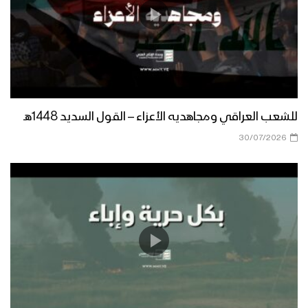
تكتيك الهروب السريع – القول السديد –
1446هـ
“العرب والمسلمون” ميدان الاستهداف
الإسرائيلي – القول السديد 1446هـ
للشعب العراقي ومجاهديه الأعزاء – القول السديد 1448هـ
30/07/2026
الأمريكي في مأزق – القول السديد
1446هـ
يسهم الأمريكي في تطوير قدراتنا
العسكرية – القول السديد 1446هـ
هنيئاً له هذا الختام – القول السديد 1446هـ