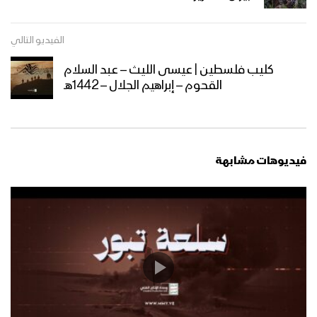
تجديد العهد لرسول الله – القول السديد
الفيديو التالي
1447هـ
كليب فلسطين | عيسى الليث – عبد السلام
القحوم – إبراهيم الجلال – 1442هـ
من يكذب بهذه الحقيقة فهو مكذب
بالقرآن – القول السديد 1446هـ
فيديوهات مشابهة
أعزة على الكافرين – القول السديد 1446هـ
أعداؤنا متوحشون مجرمون – القول
السديد 1446هـ