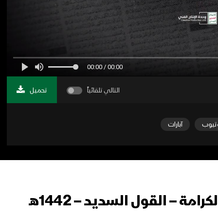
00:00 / 00:00
التالي تلقائياً
تحميل
تيوب
آبارات
مة – القول السديد – 1442هـ