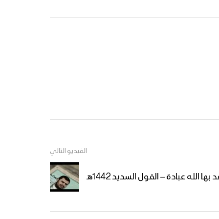
مونتاج زامل | مشروع قرآني –
عيسى الليث 1445هـ
سيد الموقف – أداء قيس
الرصاص & إبراهيم الدولة 1445هـ
نشيد إليك جئنا – فرقة الشهيد
القائد 1445هـ
الفيديو التالي
كليب حيٌّ يا حسين – فرقة
ها الله عبادة – القول السديد 1442هـ
شباب الصمود 1445هـ