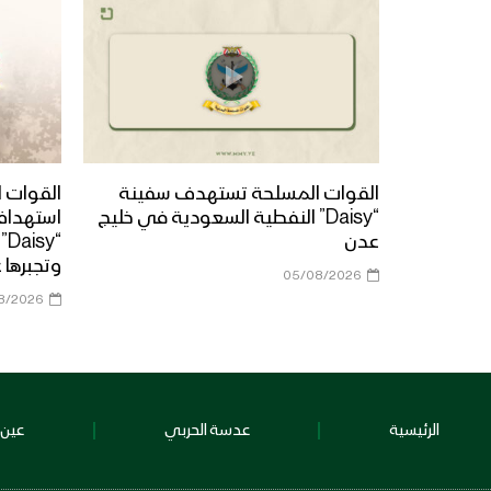
القوات المسلحة تستهدف سفينة
القوات ا
“Daisy” النفطية السعودية في خليج
استهداف
عدن
“y
وتجبرها 
05/08/2026
8/2026
الرئيسية
عدسة الحربي
عين 