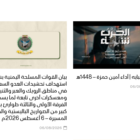
ه | أداء أمين حمزة – 1448هـ
بيان القوات المسلحة اليمنية ب
استهداف تحشيدات العدو الس
06/0
في مناطق الرويك والعبر والثني
ومعسكرات أخرى تابعة لما يس
الفرقة الأولى والثالثة طوارئ ب
كبير من الصواريخ الباليستية وال
المسيرة – 6 أغسطس 2026م
06/08/2026