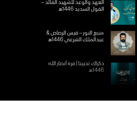
العهد والوعد للشهيد القائد –
القول السديد 1446هـ
منبع النور – قيس الرصاص &
عبدالملك الشرعي 1446هـ
ذكراك تحيينا | فرة أنصار الله
1446هـ
ينشد الوجدان | فرقة شهيد
المنبر 1446هـ
مازال كالشمس | فرقة أنصار الله
1446هـ