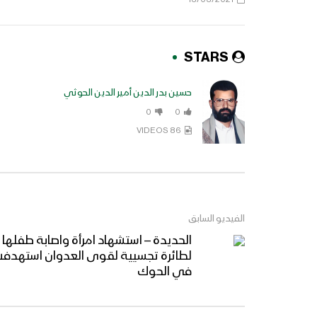
STARS
حسين بدر الدين أمير الدين الحوثي
0
0
86 VIDEOS
الفيديو السابق
الحديدة – استشهاد امرأة واصابة طفلها ذو
لطائرة تجسيية لقوى العدوان استهدفت
في الحوك