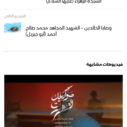
السيدة الزهراء (عليها السلام)
تجديد العهد لرسول الله – القول السديد
الفيديو التالي
1447هـ
وصايا الخالدين – الشهيد المجاهد محمد صالح
أحمد (أبو جبريل)
من يكذب بهذه الحقيقة فهو مكذب
بالقرآن – القول السديد 1446هـ
فيديوهات مشابهة
أعزة على الكافرين – القول السديد 1446هـ
أعداؤنا متوحشون مجرمون – القول
السديد 1446هـ