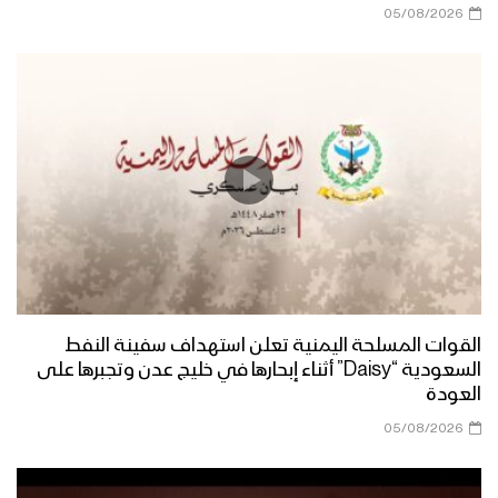
05/08/2026
الموقف اليمني ثابت في نصرة الشعب
الفلسطيني – القول السديد 1446هـ
منطلقنا إيماني – القول السديد 1446هـ
مسارنا تصاعدي – القول السديد 1446هـ
القوات المسلحة اليمنية تعلن استهداف سفينة النفط
السعودية “Daisy” أثناء إبحارها في خليج عدن وتجبرها على
العودة
الإنجاز الأمني – القول السديد 1446هـ
05/08/2026