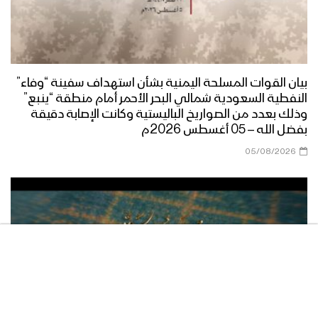
ستخيب آمالهم – القول السديد 1446هـ
بيان القوات المسلحة اليمنية بشأن استهداف سفينة “وفاء”
النفطية السعودية شمالي البحر الأحمر أمام منطقة “ينبع”
مصطلح الجمهورية – القول السديد
وذلك بعدد من الصواريخ الباليستية وكانت الإصابة دقيقة
1446هـ
بفضل الله – 05 أغسطس 2026م
05/08/2026
والقادم أعظم – القول السديد 1446هـ
سيتفاجئون في البر كما تفاجئوا في البحر –
القول السديد 1446هـ