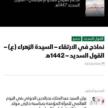
الدعم العربي للعدو الإسرائيلي – القول
السديد 1447هـ
التعاون من أجمل ما في قطاع غزة –
القول السديد 1447هـ
القول السديد
مميز
نماذج في الارتقاء – السيدة الزهراء (ع) –
مهمة تجريد الأمة من السلاح – القول
السديد 1447هـ
القول السديد – 1442هـ
02/02/2021
طوبى للغرباء – القول السديد 1446هـ
الفيديو السابق
إيقافاً غير مشروط – القول السديد 1447هـ
بيان السيد عبدالملك بدرالدين الحوثي في اليوم
العالمي للمرأة المؤمنة بمناسبة ذكرى مولد