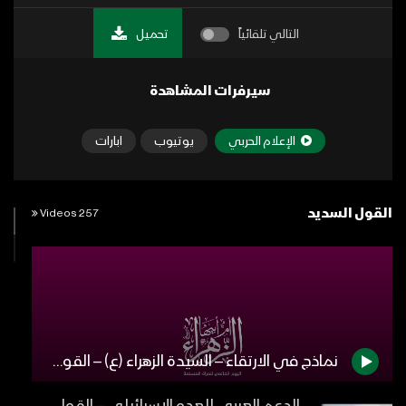
التالي تلقائياً
تحميل
سيرفرات المشاهدة
الإعلام الحربي
يوتيوب
ابارات
القول السديد
257 Videos
نماذج في الارتقاء – السيدة الزهراء (ع) – القول السديد – 1442هـ