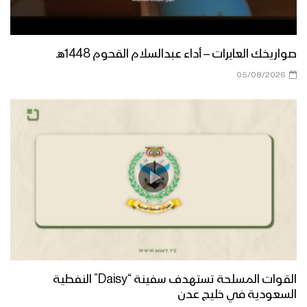
سنتدخل عسكرياً – القول السديد 1446هـ
صواريخك العابرات – أداء عبدالسلام القحوم 1448هـ
دعوة السيد القائد للقوات المسلحة
05/08/2026
اليمنية – القول السديد 1446هـ
الوقفات القبلية – القول السديد 1446هـ
استنقاذ الأمة – القول السديد 1446هـ
مستمرون وثابتون في موقفنا – القول
القوات المسلحة تستهدف سفينة “Daisy” النفطية
السديد 1446هـ
السعودية في خليج عدن