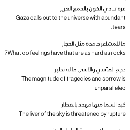
غزة تنادي الكون بالدمع الغزير
فلاش أهل غزة – فرقة أنصار الله 1447هـ
Gaza calls out to the universe with abundant
tears.
ما للمشاعر جامدة مثل الحجار
كليب عذراً رسول الله | فرقة أنصار الله
1447هـ
What do feelings have that are as hard as rocks?
حجم المآسي والأسى ما له نظير
فرحاً | فرقة أنصار الله 1447هـ
The magnitude of tragedies and sorrow is
unparalleled.
مابال نفسك | عبدالسلام القحوم 1447هـ
كبد السما منها مهدد بانفطار
The liver of the sky is threatened by rupture.