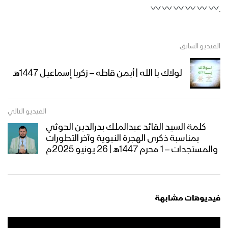
فلاش | لا إله إلا الله – فرقة أنصار الله
ـ
1446هـ
الفيديو السابق
من أوبريت أقدس الشهداء| علي العطار –
عبدالسلام القحوم
لولاك يا الله | أيمن قاطه – زكريا إسماعيل 1447هـ
أمير القلوب | فرقة أنصار الله 1446هـ
الفيديو التالي
كلمة السيد القائد عبدالملك بدرالدين الحوثي
بمناسبة ذكرى الهجرة النبوية وآخر التطورات
والمستجدات – 1 محرم 1447هـ | 26 يونيو 2025م
محمد الضيف | فرقة أنصار الله 1446هـ
فيديوهات مشابهة
أيقونة الشهداء | فرقة أنصار الله 1446هـ