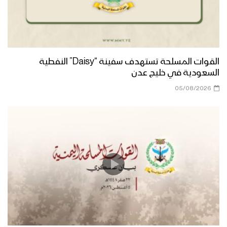
زامل ما نبالي ما نبالي | فرقة أنصار الله
1446هـ
صادق وعوده – فرقة أنصار الله 1446هـ
القوات المسلحة تستهدف سفينة “Daisy” النفطية
السعودية في خليج عدن
05/08/2026
الزاهد المتعبد – أداء فرقة أنصارالله 1446هـ
سرصمودنا – فرقة انصارالله 1446هـ
كليب مقام الوصي – فرقة أنصارالله
1446هـ