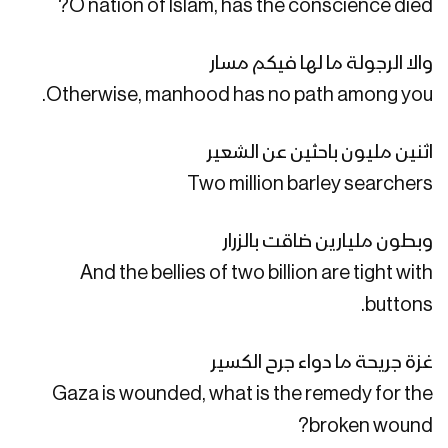
O nation of Islam, has the conscience died?
خيبر خيبر يا يهود | فرقة أنصار الله 1446هـ
والا الرجولة ما لها فيكم مسار
Otherwise, manhood has no path among you.
اثنين مليون باحثين عن الشعير
كليب ولينا علي | فرقة أنصار الله 1446هـ
Two million barley searchers
وبطون مليارين ضاقت بالزرار
نشيد لا تقلق | فرقة أنصار الله 1446هـ
And the bellies of two billion are tight with
buttons.
الله أكبر | فرقة أنصار الله 1446هـ
غزة جريحة ما دواء جرح الكسير
Gaza is wounded, what is the remedy for the
broken wound?