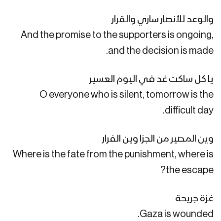
والوعد للأنصار ساري والقرار
يا ناصر اليمن – فرقة أنصار الله 1446هـ
And the promise to the supporters is ongoing,
and the decision is made.
يا كل ساكت غد في اليوم العسير
نشيد نعمُ الله | فرقة أنصار الله 1446هـ
O everyone who is silent, tomorrow is the
difficult day.
كليب مازلت نجما | فرقة أنصار الله 1446هـ
وين المصير من الجزا وين الفرار
Where is the fate from the punishment, where is
the escape?
فلاش الحمد لله | فرقة أنصار الله 1446هـ
غزة جريحة
Gaza is wounded.