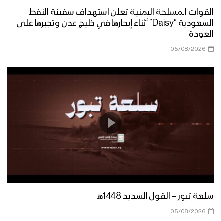
القوات المسلحة اليمنية تعلن استهداف سفينة النفط
السعودية “Daisy” أثناء إبحارها في خليج عدن وتجبرها على
هتافات | استنفار استنفار – فرقة أنصار الله
العودة
1446هـ
05/08/2026
زامل عيد الأصالة – فرقة أنصار الله 1446هـ
نشيد إكليل الوفاء – فرقة أنصار الله –
1446هـ
سلعة تبور – القول السديد 1448هـ
05/08/2026