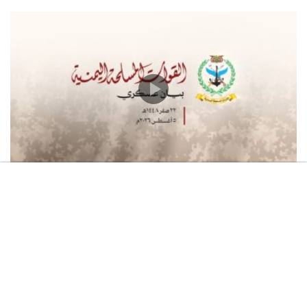
بيان القوات المسلحة اليمنية بشأن استهداف سفينة “وفاء”
النفطية السعودية شمالي البحر الأحمر أمام منطقة “ينبع”
وذلك بعدد من الصواريخ الباليستية وكانت الإصابة دقيقة
بفضل الله – 05 أغسطس 2026م
05/08/2026