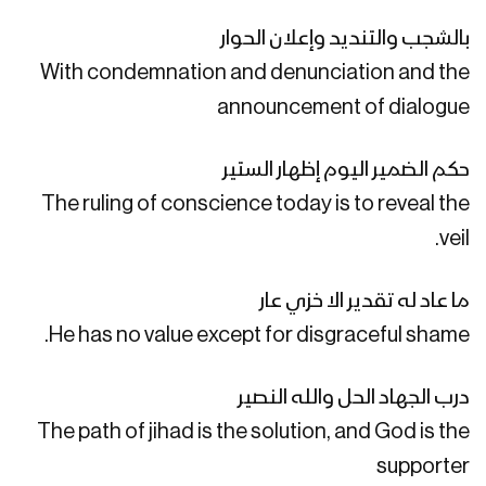
دعني أعبرُ | ياسر المطري 1446هـ
بالشجب والتنديد وإعلان الحوار
With condemnation and denunciation and the
announcement of dialogue
ناطق الشهداء | فرقة أنصار الله 1446هـ
حكم الضمير اليوم إظهار الستير
The ruling of conscience today is to reveal the
رأس الحربة | فرقة أنصار الله بمشاركة كوكبة
veil.
من نجوم الفن اليمني 1446هـ
ما عاد له تقدير الا خزي عار
الكيان المتهاوي | عبدالسلام القحوم –
He has no value except for disgraceful shame.
عيسى الليث – طه الشرقبي – حسين الطير
1446هـ
درب الجهاد الحل والله النصير
The path of jihad is the solution, and God is the
حسبنا الله | عبدالسلام القحوم 1446هـ
supporter