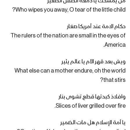
من يمسحك يا دمعة الطفل الصغير
غزة الروح | فرقة أنصار الله 1447هـ
Who wipes you away, O tear of the little child?
حكام الامة عند أمريكا صغار
كليب يابن زيد | عبدالسلام القحوم 1447هـ
The rulers of the nation are small in the eyes of
America.
رجال الإسناد | فرقة أنصار الله 1446هـ
ويش بعد قهر الأم يا عالم يثير
What else can a mother endure, oh the world
that stirs?
حجارة داؤود | فرقة أنصار الله 1447هـ
وافلاذ كبدتها قطع تشوى بنار
Slices of liver grilled over fire.
اضرب فديتك | فرقة أنصار الله 1446هـ
يا أمة الإسلام هل مات الضمير