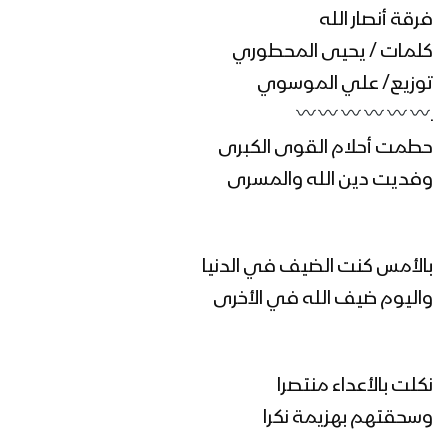
فرقة أنصار الله
كلمات / يحيى المحطوري
فلاش أهل غزة – فرقة أنصار الله 1447هـ
توزيع/ علي الموسوي
ـ
حطمت أحلام القوى الكبرى
كليب عذراً رسول الله | فرقة أنصار الله
1447هـ
وفديت دين الله والمسرى
فرحاً | فرقة أنصار الله 1447هـ
بالأمس كنت الضيف في الدنيا
واليوم ضيف الله في الأخرى
مابال نفسك | عبدالسلام القحوم 1447هـ
نكلت بالأعداء منتصرا
وسحقتهم بهزيمة نكرا