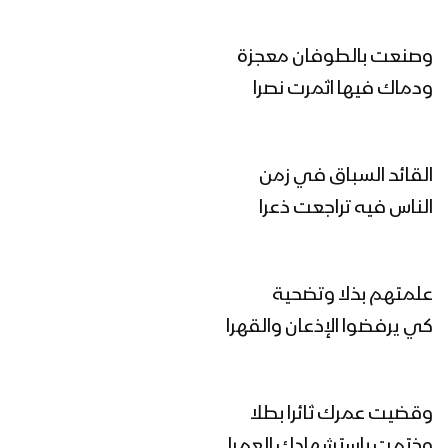
غزة الروح | فرقة أنصار الله 1447هـ
وصنعت بالطوفان معجزة
ودماك فيها اثمرت نصرا
كليب يابن زيد | عبدالسلام القحوم 1447هـ
القائد السباق في زمن
رجال الإسناد | فرقة أنصار الله 1446هـ
الناس فيه تراجعت ذعرا
علمتهم بذلا وتضحية
حجارة داؤود | فرقة أنصار الله 1447هـ
كي يرفضوا الإذعان والقهرا
غزة تنادي | فرقة أنصار الله 1447هـ
وقضيت عمرك ثائرا بطلا
وختمت باستشهادك العمرا