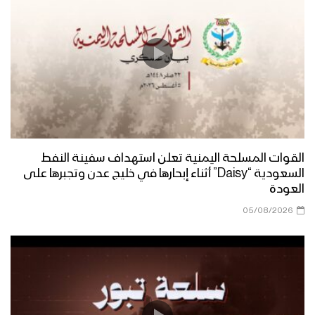
فلاش الحمد لله | فرقة أنصار الله 1446هـ
فلاش | لا إله إلا الله – فرقة أنصار الله
1446هـ
من أوبريت أقدس الشهداء| علي العطار –
القوات المسلحة اليمنية تعلن استهداف سفينة النفط
عبدالسلام القحوم
السعودية “Daisy” أثناء إبحارها في خليج عدن وتجبرها على
العودة
05/08/2026
أمير القلوب | فرقة أنصار الله 1446هـ
أيقونة الشهداء | فرقة أنصار الله 1446هـ