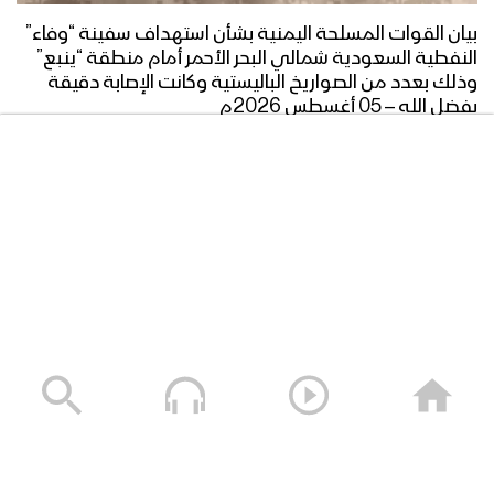
زامل ما نبالي ما نبالي | فرقة أنصار الله
بيان القوات المسلحة اليمنية بشأن استهداف سفينة “وفاء”
1446هـ
النفطية السعودية شمالي البحر الأحمر أمام منطقة “ينبع”
وذلك بعدد من الصواريخ الباليستية وكانت الإصابة دقيقة
بفضل الله – 05 أغسطس 2026م
صادق وعوده – فرقة أنصار الله 1446هـ
05/08/2026
الزاهد المتعبد – أداء فرقة أنصارالله 1446هـ
سرصمودنا – فرقة انصارالله 1446هـ
كليب مقام الوصي – فرقة أنصارالله
سلاح الحق | فرقة أنصار الله 1448هـ
1446هـ