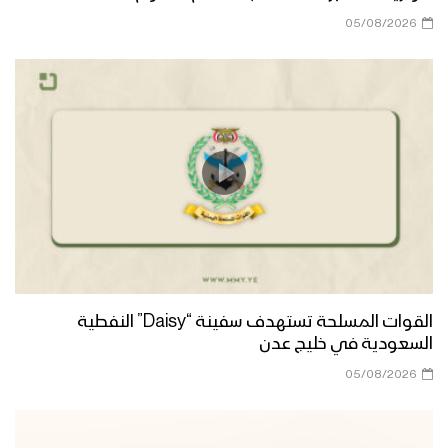
1446هـ
05/08/2026
حسبنا الله | عبدالسلام القحوم 1446هـ
يا ناصر اليمن – فرقة أنصار الله 1446هـ
نشيد نعمُ الله | فرقة أنصار الله 1446هـ
القوات المسلحة تستهدف سفينة “Daisy” النفطية
السعودية في خليج عدن
كليب مازلت نجما | فرقة أنصار الله 1446هـ
05/08/2026