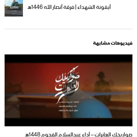
الله أكبر | فرقة أنصار الله 1446هـ
أيقونة الشهداء | فرقة أنصار الله 1446هـ
دعني أعبرُ | ياسر المطري 1446هـ
فيديوهات مشابهة
ناطق الشهداء | فرقة أنصار الله 1446هـ
رأس الحربة | فرقة أنصار الله بمشاركة كوكبة
من نجوم الفن اليمني 1446هـ
الكيان المتهاوي | عبدالسلام القحوم –
عيسى الليث – طه الشرقبي – حسين الطير
صواريخك العابرات – أداء عبدالسلام القحوم 1448هـ