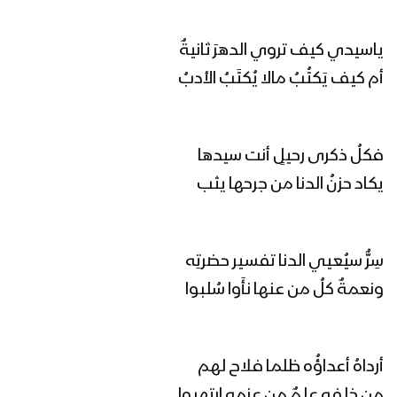
غزة الروح | فرقة أنصار الله 1447هـ
ياسيدي كيف تروي الدهرَ ثانيةٌ
أم كيف يَكتُبُ مالا يُكتَبُ الأدبُ
كليب يابن زيد | عبدالسلام القحوم 1447هـ
فكلُ ذكرى رحيلٍ أنت سيدها
رجال الإسناد | فرقة أنصار الله 1446هـ
يكاد حزنُ الدنا من جرحها يثب
سِرٌّ سيُعيي الدنا تفسير حضرتِه
حجارة داؤود | فرقة أنصار الله 1447هـ
ونعمةٌ كلُ من عنها نأَوا سُلبوا
غزة تنادي | فرقة أنصار الله 1447هـ
أرداهُ أعداؤُه ظلما فلاح لهم
من خلفه علمٌ من عزمه ارتهبوا