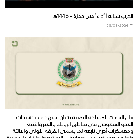
فلاش الحمد لله | فرقة أنصار الله 1446هـ
الحرب شبابه | أداء أمين حمزة – 1448هـ
06/08/2026
فلاش | لا إله إلا الله – فرقة أنصار الله
1446هـ
من أوبريت أقدس الشهداء| علي العطار –
عبدالسلام القحوم
أمير القلوب | فرقة أنصار الله 1446هـ
بيان القوات المسلحة اليمنية بشأن استهداف تحشيدات
العدو السعودي في مناطق الرويك والعبر والثنية
محمد الضيف | فرقة أنصار الله 1446هـ
ومعسكرات أخرى تابعة لما يسمى الفرقة الأولى والثالثة
طوارئ بعدد كبير من الصواريخ الباليستية والطائرات المسيرة