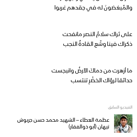
الله أكبر | فرقة أنصار الله 1446هـ
والمُبغضونَ له في حِقدهم غربوا
دعني أعبرُ | ياسر المطري 1446هـ
على ثراك سلامُ النصر مانفحت
ذكراك فينا وشّع القادةٌ النجب
ناطق الشهداء | فرقة أنصار الله 1446هـ
ما أزهرت من دماكَ الأرضُ وانبجست
حدائقا لرؤاك الخضْرِ تنتسب
رأس الحربة | فرقة أنصار الله بمشاركة كوكبة
من نجوم الفن اليمني 1446هـ
الفيديو السابق
عظمة العطاء – الشهيد محمد حسن جربوش
الكيان المتهاوي | عبدالسلام القحوم –
تيهان (أبو ذوالفقار)
عيسى الليث – طه الشرقبي – حسين الطير