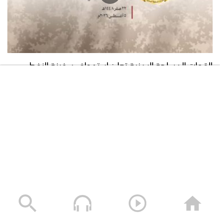
هتافات | استنفار استنفار – فرقة أنصار الله
1446هـ
القوات المسلحة اليمنية تعلن استهداف سفينة النفط
السعودية “Daisy” أثناء إبحارها في خليج عدن وتجبرها على
زامل عيد الأصالة – فرقة أنصار الله 1446هـ
العودة
05/08/2026
نشيد إكليل الوفاء – فرقة أنصار الله –
1446هـ