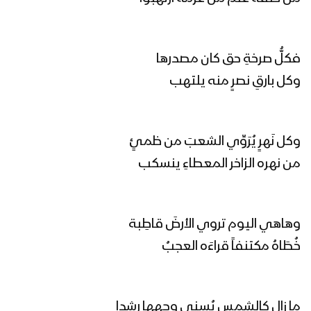
اضرب فديتك | فرقة أنصار الله 1446هـ
فكلُّ صرخةِ حق كان مصدرها
وكل بارقِ نصرٍ منه يلتهب
خيبر خيبر يا يهود | فرقة أنصار الله 1446هـ
وكل نَهرٍ يُرَوِّي الشعبَ من ظمئٍ
من نهره الزاخر المعطاءِ ينسكب
كليب ولينا علي | فرقة أنصار الله 1446هـ
وهاهي اليوم تروي الأرضَ قاطِبة
خُطَاهُ مكتنفاً قراءَه العجبُ
نشيد لا تقلق | فرقة أنصار الله 1446هـ
ما زال كالشمس يُسني وجهها رشدا