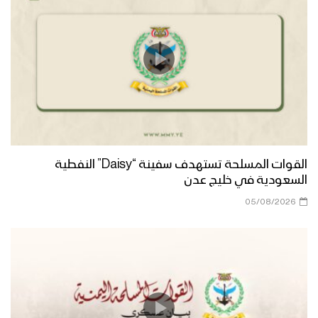
زامل ما نبالي ما نبالي | فرقة أنصار الله
1446هـ
صادق وعوده – فرقة أنصار الله 1446هـ
الزاهد المتعبد – أداء فرقة أنصارالله 1446هـ
القوات المسلحة تستهدف سفينة “Daisy” النفطية
السعودية في خليج عدن
05/08/2026
سرصمودنا – فرقة انصارالله 1446هـ
كليب مقام الوصي – فرقة أنصارالله
1446هـ