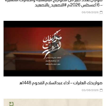
– 6 أغسطس 2026م #التصعيد_بالتصعيد
06/08/2026
أيقونة الشهداء | فرقة أنصار الله 1446هـ
ذكراك تحيينا | فرة أنصار الله 1446هـ
كليب زامل ما نبالي | فرقة أنصار الله 1446هـ
صواريخك العابرات – أداء عبدالسلام القحوم 1448هـ
كليب زامل | صادق وعوده – فرقة أنصار الله
05/08/2026
1446هـ