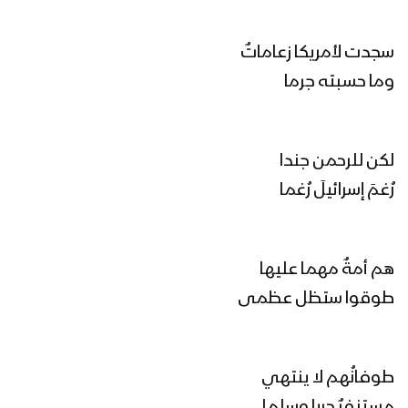
1446هـ
سجدت لأمريكا زعاماتٌ
حسبنا الله | عبدالسلام القحوم 1446هـ
وما حسبته جرما
يا ناصر اليمن – فرقة أنصار الله 1446هـ
لكن للرحمن جندا
رُغمَ إسرائيلَ رُغما
نشيد نعمُ الله | فرقة أنصار الله 1446هـ
هم أمةٌ مهما عليها
طوقوا ستظل عظمى
فلاش الحمد لله | فرقة أنصار الله 1446هـ
طوفانُهم لا ينتهي
مستنفرٌ حربا وسلما