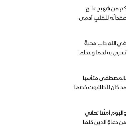
الله أكبر | فرقة أنصار الله 1446هـ
كم من شهيدٍ عالمٍ
فقدانُه للقلبِ أدمى
دعني أعبرُ | ياسر المطري 1446هـ
في اللهِ ذاب محبةً
تسري به لحما وعظما
ناطق الشهداء | فرقة أنصار الله 1446هـ
بالمصطفى متأسيا
مذ كان للطاغوت خصما
رأس الحربة | فرقة أنصار الله بمشاركة كوكبة
من نجوم الفن اليمني 1446هـ
واليوم أمتُنا تعاني
الكيان المتهاوي | عبدالسلام القحوم –
من دعاةِ الدينِ كتما
عيسى الليث – طه الشرقبي – حسين الطير