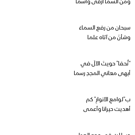
غزة الروح | فرقة أنصار الله 1447هـ
ومن السما أرقى وأسما
سبحان من رفع السماءَ
كليب يابن زيد | عبدالسلام القحوم 1447هـ
وشأنَ من آتاه علما
رجال الإسناد | فرقة أنصار الله 1446هـ
“تُحفا” حويتَ الآلَ في
أبهى معاني المجدِ رسما
حجارة داؤود | فرقة أنصار الله 1447هـ
ب”لوامعِ الأنوارِ” كم
أهديت حيرانا وأعمى
غزة تنادي | فرقة أنصار الله 1447هـ