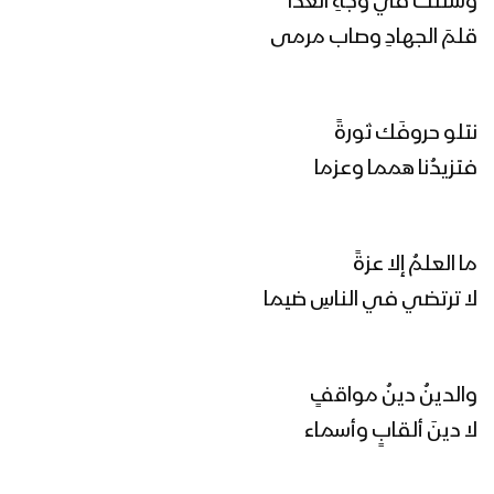
وسللت في وجهِ العدا
قلمَ الجهادِ وصاب مرمى
اضرب فديتك | فرقة أنصار الله 1446هـ
نتلو حروفَك ثورةً
فتزيدُنا همما وعزما
خيبر خيبر يا يهود | فرقة أنصار الله 1446هـ
ما العلمُ إلا عزةً
كليب ولينا علي | فرقة أنصار الله 1446هـ
لا ترتضي في الناسِ ضيما
نشيد لا تقلق | فرقة أنصار الله 1446هـ
والدينُ دينُ مواقفٍ
لا دينَ ألقابٍ وأسماء