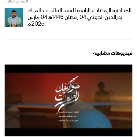
الفيديو التالي
المحاضرة الرمضانية الرابعة للسيد القائد عبدالملك
بدرالدين الحوثي 04 رمضان 1446هـ 04 مارس
ذكراك تحيينا | فرة أنصار الله 1446هـ
2025م
مازال كالشمس | فرقة أنصار الله 1446هـ
فيديوهات مشابهة
كليب زامل ما نبالي | فرقة أنصار الله 1446هـ
كليب زامل | صادق وعوده – فرقة أنصار الله
1446هـ