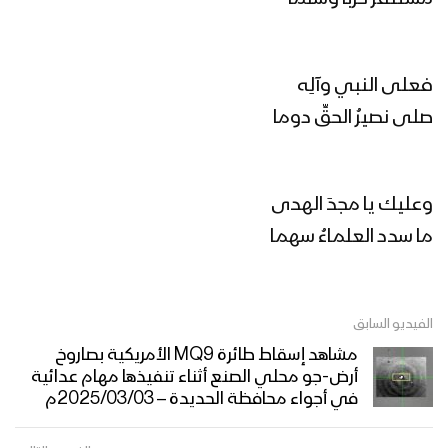
فلاش | لا إله إلا الله – فرقة أنصار الله
1446هـ
فعلى النبي وآلِه
من أوبريت أقدس الشهداء| علي العطار –
صلى نصيرُ الحقِّ دوما
عبدالسلام القحوم
وعليك يا مجدَ الهدى
أمير القلوب | فرقة أنصار الله 1446هـ
ما سدد العلماءُ سهما
محمد الضيف | فرقة أنصار الله 1446هـ
الفيديو السابق
مشاهد إسقاط طائرة MQ9 الأمريكية بصاروخ
أرض-جو محلي الصنع أثناء تنفيذها مهام عدائية
في أجواء محافظة الحديدة – 2025/03/03م
أيقونة الشهداء | فرقة أنصار الله 1446هـ