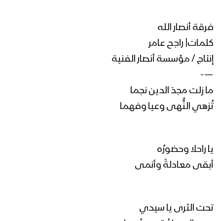
فلاش أهل غزة – فرقة أنصار الله 1447هـ
فرقة أنصار الله
كلمات| راجح عامر
إنتاج / مؤسسة أنصار الفنية
—-
كليب عذراً رسول الله | فرقة أنصار الله
1447هـ
ما زلت مجدَ الدين نجما
تُزهي النُّهى وعيا وفهما
فرحاً | فرقة أنصار الله 1447هـ
يا راحلا وحضورُه
أبقى معادلةً وأنمى
مابال نفسك | عبدالسلام القحوم 1447هـ
تحت الثرى يا سيدي