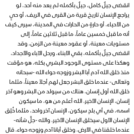
انقضى جيلٌ كامل، جيلٌ بأكمله لم يعد منه أحد، لو
المحاضرة الرمضانية التاسعة للسيد
عبدالملك بدرالدين الحوثي 9 رمضان
يراجع الإنسان تاريخ قرية من القرى في الريف، أو حيٍ
1443هـ
من الأحياء، أو حارةٍ من الحارات في المدينة، سيرى كيف
أنه ما قبل خمسين عاماً، ما قبل ثلاثين عاماً، إلى
المحاضرة الرمضانية الثامنة للسيد
عبدالملك بدرالدين الحوثي 8 رمضان
مستويات معينة، أو عقود معينة من الزمن، وقد
1443هـ
انقضى جيلٌ بأكمله، بقي الأبناء، ورحل الآباء والأجداد،
وهكذا على مستوى الوجود البشري بكله، هو مؤقت
المحاضرة الرمضانية السابعة للسيد
منذ خلق الله آدم أبا البشر وزوجه حواء الله -سبحانه
عبدالملك بدرالدين الحوثي 7 رمضان
1443هـ
وتعالى- عندما خلق البشر جعل لهم أجلاً معيناً، مثلما
خلق الله أول إنسان، هناك من سيولد من البشر وهو آخر
المحاضرة الرمضانية السادسة للسيد
إنسان، الإنسان الأخير، الله أعلم من هو، ما سيكون
عبدالملك بدرالدين الحوثي 6 رمضان
1443هـ
اسمه، في أي بلدٍ سيكون، الإنسان آخر واحد، مثلما خُلِق
الإنسان الأول سيخلق الإنسان الأخير، والله -جلَّ شأنه-
المحاضرة الرمضانية الخامسة للسيد
عندما خلقنا في الأرض، وخلق أبانا آدم وزوجه حواء، قال
عبدالملك بدرالدين الحوثي 5 رمضان