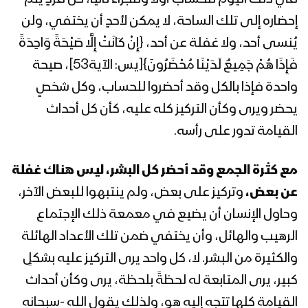
السيد عبدالملك بدرالدين الحوثي 1441هـ
إحضاره إلى تلك الساحة، لا يمكن لأحدٍ أن يختفي، ولن
يُنسى أحد، ولا غفلة عن أحد، {إِنْ كَانَتْ إِلَّا صَيْحَةً وَاحِدَةً
فَإِذَا هُمْ جَمِيعٌ لَدَيْنَا مُحْضَرُونَ}[يس: الآية53]، صيحة
المحاضرة الرمضانية التاسعة لقائد الثورة
السيد عبدالملك بدرالدين الحوثي 1441هـ
واحدة فإذا بالكل وقد أحضروا للحساب، وكل شخصٍ
يحضر ويرى وكأن التركيز كله عليه، كأن كل أحداث
القيامة تدور على رأسه.
المحاضرة الرمضانية الثامنة لقائد الثورة
السيد عبدالملك بدرالدين الحوثي 1441هـ
مع كثرة الجمع وقد أحضر كل البشر، ليس هناك غفلة
عن بعض،
وتركيز على بعض، ولم ينتبهوا للبعض الآخر،
المحاضرة الرمضانية السابعة لقائد الثورة
وحاول الإنسان أن يضيع في معمعة ذلك الإجتماع
السيد عبدالملك بدرالدين الحوثي 1441هـ
الرهيب والهائل، وأن يختفي ضمن تلك الأعداد الهائلة
والكثيرة من البشر. لا، كل واحد يرى التركيز عليه بشكلٍ
المحاضرة الرمضانية السادسة لقائد الثورة
كبير، يرى المتابعة له لحظةً بلحظة، يرى وكأن أحداث
السيد عبدالملك بدرالدين الحوثي 1441هـ
القيامة كلها تتجه إليه هو، ولذلك يقول الله -سبحانه