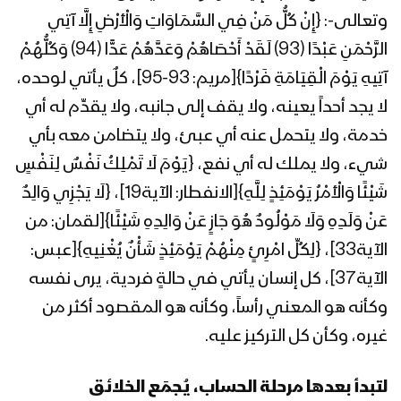
وتعالى-: {إِنْ كُلُّ مَنْ فِي السَّمَاوَاتِ وَالْأَرْضِ إِلَّا آتِي
المحاضرة الرمضانية الخامسة لقائد الثورة
الرَّحْمَنِ عَبْدًا (93) لَقَدْ أَحْصَاهُمْ وَعَدَّهُمْ عَدًّا (94) وَكُلُّهُمْ
السيد عبدالملك بدرالدين الحوثي 1441هـ
آتِيهِ يَوْمَ الْقِيَامَةِ فَرْدًا}[مريم: 93-95]، كلٌ يأتي لوحده،
لا يجد أحداً يعينه، ولا يقف إلى جانبه، ولا يقدِّم له أي
المحاضرة الرمضانية الرابعة لقائد الثورة
خدمة، ولا يتحمل عنه أي عبئ، ولا يتضامن معه بأي
السيد عبدالملك بدرالدين الحوثي 1441هـ
شيء، ولا يملك له أي نفع، {يَوْمَ لَا تَمْلِكُ نَفْسٌ لِنَفْسٍ
شَيْئًا وَالْأَمْرُ يَوْمَئِذٍ لِلَّهِ}[الانفطار: الآية19]، {لَا يَجْزِي وَالِدٌ
عَنْ وَلَدِهِ وَلَا مَوْلُودٌ هُوَ جَازٍ عَنْ وَالِدِهِ شَيْئًا}[لقمان: من
المحاضرة الرمضانية الثالثة لقائد الثورة
السيد عبدالملك بدرالدين الحوثي 1441هـ
الآية33]، {لِكُلِّ امْرِئٍ مِنْهُمْ يَوْمَئِذٍ شَأْنٌ يُغْنِيهِ}[عبس:
الآية37]، كل إنسان يأتي في حالةٍ فردية، يرى نفسه
وكأنه هو المعني رأساً، وكأنه هو المقصود أكثر من
المحاضرة الرمضانية الأولى لقائد الثورة
السيد عبدالملك بدرالدين الحوثي 1441هـ
غيره، وكأن كل التركيز عليه.
لتبدأ بعدها مرحلة الحساب، يُجمَع الخلائق