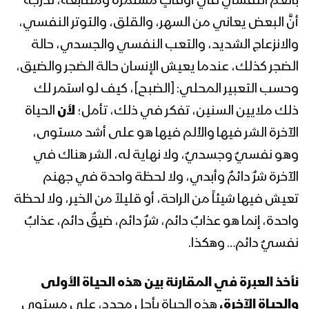
بالغم النفسي في أوقاتٍ مستمرة ومتتابعة، لدرجة
المحاضرة الرمضانية الثامنة عشرة للسيد
أنَّ البعض يعاني من السهر، والقلق، والتوتر النفسي،
عبدالملك بدر الدين الحوثي 18 رمضان
1443هـ
والانزعاج الشديد، والتعب النفسي والجسدي، حالة
الضجر كذلك، عندما يعيش الإنسان حالة الضجر والضيق،
المحاضرة الرمضانية السابعة عشرة للسيد
وحسب التعبير المحلي: [الضبح]، كيف لو استمر لك
عبدالملك بدرالدين الحوثي 17 رمضان
ذلك ملايين السنين، تفكر في ذلك، تأمل؛
لأن
الحياة
1443هـ
الآخرة الشر فيها والألم فيها هو على أشد مستوى،
المحاضرة الرمضانية السادسة عشرة للسيد
وهو نفسيٌ وجسديٌ، ولا نهاية له، الشر هناك في
عبدالملك بدرالدين الحوثي 16 رمضان
الآخرة شرٌ دائمٌ وأبدي، ولا لحظة واحدة في جهنم
1443هـ
تعيش فيها شيئاً من الراحة، أو قليلاً من الخير، ولا لحظة
المحاضرة الرمضانية الخامسة عشرة للسيد
واحدة، إنما هو عذابٌ دائم، شرٌ دائم، ضيقٌ دائم، عذابٌ
عبدالملك بدر الدين الحوثي 15 رمضان
نفسيٌ دائم… وهكذا.
1443هـ
نأخذ العبرة في المقارنة بين هذه الحياة الأولى
المحاضرة الرمضانية الرابعة عشرة للسيد
عبدالملك بدر الدين الحوثي 14 رمضان
والحياة الآخرة،
هذه الحياة بأجلٍ محدد، على مستوى