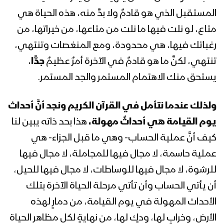
المستقبل الذي هو قادمٌ ولا بدَّ منه، هذه الحياة هي
المحاضرة الرمضانية الثالثة للسيد عبدالملك
متاع، لو نلت فيها ما نلت من متاعها، من خيراتها، من
بدرالدين الحوثي 03 رمضان 1442هـ
رغباتك فيها، هي محدودة، ومع المنغصات وتنتهي،
تنتهي، لكنَّ ما هو قادمٌ في الآخرة أمرٌ عظيمٌ
جدًّا
،
المحاضرة الرمضانية الثانية للسيد عبدالملك
يستحق منك الاهتمام المستمر والجد المستمر.
بدرالدين الحوثي 02 رمضان 1442هـ
ولذلك عندما نتأمل في القرآن الكريم ونجد أنَّ أحداث
المحاضرة الرمضانية الأولى للسيد
يوم القيامة هي أحداثٌ مهولة،
هذا بحد ذاته يبين لنا
عبدالملك بدرالدين الحوثي 1رمضان 1442هـ
كيف أنَّ عملية الحساب- وهي ما قبل الجزاء- هي
عملية حاسمة، لا مجال فيها للمجاملة، لا مجال فيها
المحاضرة الرمضانية التاسعة والعشرون
للرشوة، لا مجال فيها للوساطات، لا مجال فيها للحيل،
لقائد الثورة السيد عبدالملك بدرالدين
أن يأتي الحساب وأن تأتي مرحلة الحياة الآخرة بتلك
الحوثي 30 رمضان 1441هـ
الأحداث المهولة في يوم القيامة، من دمارٍ لهذه
الأرض، وخرابٍ لها، ودكٍ لها، من نهايةٍ لكل مظاهر الحياة
المحاضرة الرمضانية الثامنة والعشرون لقائد