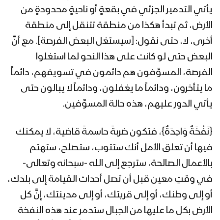
يأتي التدمير الجزئي في بقعةٍ أو ناحيةٍ محدودةٍ من
المحاضرة الرمضانية الثالثة والعشرون لقائد
الأرض، ثم تبدأ هكذا من منطقة تتنقل إلى منطقة
الثورة السيد عبدالملك بدرالدين الحوثي
أخرى، لا، حتى نقول: [سيستغل البعض الفرصة]. مع أنَّ
1441هـ
البعض حتى لو كانت على هذا النحو لما استغلوا
المحاضرة الرمضانية الثانية والعشرون لقائد
الفرصة، المسوِّفون هم دائمون في تسويفهم، دائماً
الثورة السيد عبدالملك بدرالدين الحوثي
ما يتأخرون، ودائماً ما يغفلون، ودائماً لا يبالون حتى
1441هـ
يأتي الدور عليهم، هذه حالة المسوِّفين.
المحاضرة الرمضانية الحادية والعشرون
لقائد الثورة السيد عبدالملك بدرالدين
{نَفْخَةٌ وَاحِدَةٌ}، فتكون ضربةً حاسمةً قاضية، لا يمكنك
الحوثي 1441هـ
فيها أن تعلق الأمل أنك ستتوب، ستصلح، ستهتم
بالأعمال الصالحة، سترجع إلى الله -سبحانه وتعالى-
المحاضرة الرمضانية العشرون لقائد الثورة
السيد عبدالملك بدرالدين الحوثي 1441هـ –
في وقتٍ معين قبل أن تصل أحداث القيامة إلى بلدك،
ذكرى استشهاد الإمام علي (عليه السلام)
أو إلى وطنك، أو إلى قريتك، أو إلى مدينتك، إنَّ كل
الأرض بكل ما عليها من الجبال ستدمر عند هذه النفخة
المحاضرة الرمضانية التاسعة عشر لقائد