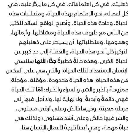
المحاضرة الرمضانية الثامنة للسيد القائد
ذهنيته، في كل اهتماماته، في كل ما يركِّز عليه، في
عبدالملك بدرالدين الحوثي 9 رمضان
كل أعماله، نحو الاهتمام بهذه الحياة، ومتطلبات هذه
1444هـ
الحياة، وحاجة هذه الحياة، وأصبح الواقع السائد للكثير
المحاضرة الرمضانية السابعة للسيد القائد
من الناس مع ظروف هذه الحياة ومشاكلها، وأزماتها،
عبدالملك بدرالدين الحوثي 8 رمضان
وهمومها، ومتطلباتها، أن يسيطر على ذهنيتهم
1444هـ
التركيز كلياً نحو هذه الحياة، والغفلة إلى حدٍ كبير عن
الحياة الأخرى، وهذه حالةٌ خطيرةٌ
جدًّا
؛
لأنها
ستنسي
المحاضرة الرمضانية السادسة للسيد القائد
عبدالملك بدرالدين الحوثي 7 رمضان
الإنسان الإستعداد لتلك الحياة، والتي هي على العكس
1444هـ
من هذه الحياة، هذه الحياة محدودة، مؤقتة، مؤجلة،
ممزوجةٌ بالخير والشر، والسراء والضراء؛
أمَّا
تلك الحياة
المحاضرة الرمضانية الخامسة للسيد القائد
عبدالملك بدرالدين الحوثي 6 رمضان
فهي دائمةٌ وأبديةٌ، ولا نهاية لها، ولا أجل فيها إلى
1444هـ
مرحلةٍ معينة، وخيرها خالصٌ وعلى أرقى مستوى،
والشر فيها خالصٌ وعلى أشد مستوى؛ ولذلك هي
المحاضرة الرمضانية الرابعة للسيد القائد
حياةٌ مهمة، وهي أيضاً نتيجةٌ لأعمال الإنسان هنا،
عبدالملك بدرالدين الحوثي 5 رمضان