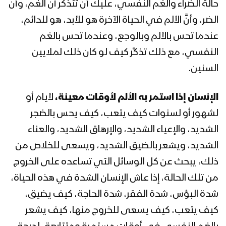
حالة الضراء والغم النفسي، عليك أن تتذكر أنَّ الغم، وأنَّ
1443هـ
الضر، وأنَّ الألم في الحياة الآخرة هو للأبد، هو للدائم،
المحاضرة الرمضانية الثانية والعشرون للسيد
عندما تحس بالألم وبالوجع، وعندما تحس بالغم
عبدالملك بدر الدين الحوثي 22 رمضان
النفسي، مع ذلك تذكَّر كيف لو كان ذلك لملايين
1443هـ
السنين.
المحاضرة الرمضانية الحادية والعشرون
للسيد عبدالملك بدرالدين الحوثي 21
الإنسان إذا استمر به الألم لأوقات معينة،
لأيام أو
رمضان 1443هـ
لشهور أو لسنوات كيف يتعب، كيف يحس بالضجر
الشديد، والإعياء الشديد، والإرهاق الشديد، والعناء
المحاضرة الرمضانية العشرون (ذكرى
استشهاد الإمام علي عليه السلام) للسيد
الشديد، ويشعر بالضيق الشديد، ويسعى للخلاص من
عبدالملك بدرالدين الحوثي 20 رمضان
ذلك، يبحث عن كل الوسائل التي تساعده على الخروج
1443 هـ
من تلك الحالة، إذا عاش الإنسان الشدة في هذه الحياة،
المحاضرة الرمضانية التاسعة عشرة للسيد
شدة البؤس، شدة الفقر، شدة الحاجة، كيف يضيق،
عبدالملك بدرالدين الحوثي 19 رمضان
1443هـ
كيف يتعب، كيف يسعى للخروج منها، كيف يشعر