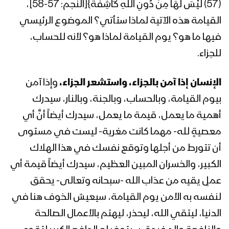
(57) لَيْسَ لَهَا مِنْ دُونِ اللَّهِ كَاشِفَةٌ}[النجم: 57-58]،
المحاضرة الرمضانية الثانية عشرة للسيد عبد
القيامة هذه الآتية لماذا ستأتي؟ الموضوع الرئيسي
الملك بدر الدين الحوثي 12رمضان 1442هـ
فيها ما هو؟ يوم القيامة لماذا هو؟ لأنه للحساب،
للجزاء.
المحاضرة الرمضانية الحادية عشرة للسيد
عبدالملك بدرالدين الحوثي 11 رمضان
الإنسان إذا آمن بالجزاء، واستشعر الجزاء،
وإذا آمن
1442هـ
بيوم القيامة، وبالحساب، وبالجنة، وبالنار، سيدرك
أهمية ما يعمل، قيمة ما يعمل، سيدرك أيضاً أنَّ أي
المحاضرة الرمضانية العاشرة للسيد عبد
الملك بدر الدين الحوثي 10 رمضان 1442هـ
معصيةٍ لله- مهما كانت مغرية- ليست في مستوى
أن تتورط من أجلها وتوقع نفسك في هذا الهلاك
الكبير، والخسران المبين العظيم، سيدرك أيضاً قيمة أي
المحاضرة الرمضانية التاسعة للسيد عبد
عملٍ يقيه من عذاب الله -سبحانه وتعالى- يحقق
الملك بدر الدين الحوثي 09 رمضان 1442هـ
لنفسه به الأمن يوم القيامة، سيعيش الخوف هنا في
الدنيا، ليتقي الله، ليحذر، ليهتم بالأعمال الصالحة
المحاضرة الرمضانية الثامنة للسيد عبد