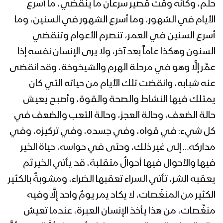
حلم، وكأنه وقتٌ قصير سرعان ما ينقضي، ما أسرع
المحاضرة الرمضانية السابعة والعشرون
للسيد عبدالملك بدرالدين الحوثي 28
الأيام في الشهور، وما أسرع الشهور في السنين، وما
رمضان 1443هـ
أسرع السنين في العمر، تنصرم الأعوام وتنقضي
السنون وهكذا عاماً بعد آخر، ولا يرى الإنسان نفسه إذا
المحاضرة الرمضانية السادسة والعشرون
للسيد عبدالملك بدرالدين الحوثي 26
عمِّر إلَّا وهو في مرحلة الهرم والشيخوخة، وقد انقضى
رمضان 1443هـ
عنه شبابه، وانقضت تلك الأيام من حياته التي كان
يمتلك فيها النشاط والصحة والقوة، وأصبح يعيش
المحاضرة الرمضانية الخامسة والعشرون
حالة الضعف، وحالة العجز، وحالة التعب والضعف في
للسيد عبدالملك بدرالدين الحوثي 25
رمضان 1443هـ
كل شيء: في قواه، وفي جسده، وفي تركيزه، وفي
مداركه… إلى غير ذلك، وحتى في حواسه، حياة الخير
المحاضرة الرمضانية الرابعة والعشرون
فيها والأحوال فيها أحوالٌ متقلبة، قد يأتي الخير ثم
للسيد عبدالملك بدرالدين الحوثي 24
رمضان 1443هـ
يعقبه الشر، تأتي السراء تعقبها الضراء، ومشوبةٌ بالكثير
الكثير من المنغِّصات، لا يكاد يمر يومٌ واحد إلَّا وفيه
المحاضرة الرمضانية الثالثة والعشرون للسيد
منغِّصات، من هذا يأخذ الإنسان العبرة، عندما تعيش
عبدالملك بدرالدين الحوثي 23 رمضان