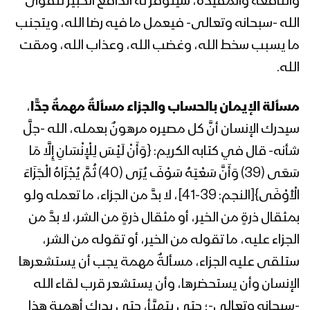
والنافعة والمفيدة، سيتوفر له الدافع الكبير لتقوى
الملك بدر الدين الحوثي 08 رمضان 1442هـ
الله -سبحانه وتعالى- فيعمل ما فيه رضا الله، ويتجنب
ما يسبب سخط الله، وغضب الله، وعذاب الله، ومقت
المحاضرة الرمضانية السابعة للسيد
الله.
عبدالملك بدرالدين الحوثي 07 رمضان
1442هـ
مسألة الإيمان بالحساب والجزاء مسألةٌ مهمةٌ جدًّا
،
المحاضرة الرمضانية السادسة للسيد
سيدرك الإنسان أنَّ كل مصيره مرهونٌ بعمله، الله -جلَّ
عبدالملك بدرالدين الحوثي 06 رمضان
شأنه- قال في كتابه الكريم: {وَأَنْ لَيْسَ لِلْإِنْسَانِ إِلَّا مَا
1442هـ
سَعَى (39) وَأَنَّ سَعْيَهُ سَوْفَ يُرَى (40) ثُمَّ يُجْزَاهُ الْجَزَاءَ
الْأَوْفَى}[النجم: 39-41]، لا بدَّ من الجزاء، ما تعمله ولو
المحاضرة الرمضانية الخامسة للسيد
عبدالملك بدرالدين الحوثي 05 رمضان
بمثقال ذرةٍ من الخير، أو مثقال ذرةٍ من الشر، لا بدَّ من
1442هـ
الجزاء عليه، ما تقوله من الخير، أو تقوله من الشر،
ستلقى عليه الجزاء، مسألةٌ مهمة يجب أن يستشعرها
المحاضرة الرمضانية الرابعة للسيد عبد
الملك بدر الدين الحوثي 04 رمضان 1442هـ
الإنسان وأن يستحضرها، وأن يستشعر قرب لقاء الله
-سبحانه وتعالى-؛ حتى يتهيَّأ، حتى يدرك أهمية هذا