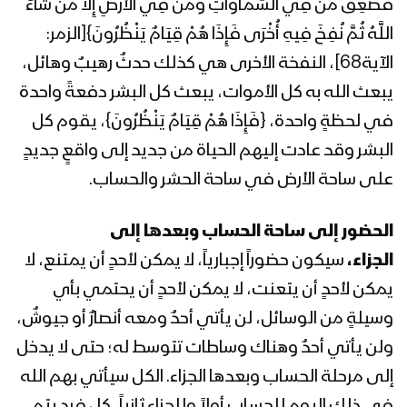
فَصَعِقَ مَنْ فِي السَّمَاوَاتِ وَمَنْ فِي الْأَرْضِ إِلَّا مَنْ شَاءَ
اللَّهُ ثُمَّ نُفِخَ فِيهِ أُخْرَى فَإِذَا هُمْ قِيَامٌ يَنْظُرُونَ}[الزمر:
المحاضرة الرمضانية الرابعة عشر لقائد الثورة
السيد عبدالملك بدرالدين الحوثي 1441هـ
الآية68]، النفخة الأخرى هي كذلك حدثٌ رهيبٌ وهائل،
يبعث الله به كل الأموات، يبعث كل البشر دفعةً واحدة
في لحظةٍ واحدة، {فَإِذَا هُمْ قِيَامٌ يَنْظُرُونَ}، يقوم كل
المحاضرة الرمضانية الثالثة عشر لقائد الثورة
البشر وقد عادت إليهم الحياة من جديد إلى واقعٍ جديدٍ
السيد عبدالملك بدرالدين الحوثي 1441هـ
على ساحة الأرض في ساحة الحشر والحساب.
المحاضرة الرمضانية الثانية عشر لقائد الثورة
الحضور إلى ساحة الحساب وبعدها إلى
السيد عبدالملك بدرالدين الحوثي 1441هـ
الجزاء،
سيكون حضوراً إجبارياً، لا يمكن لأحدٍ أن يمتنع، لا
يمكن لأحدٍ أن يتعنت، لا يمكن لأحدٍ أن يحتمي بأي
المحاضرة الرمضانية الحادية عشر لقائد
وسيلةٍ من الوسائل، لن يأتي أحدٌ ومعه أنصارٌ أو جيوشٌ،
الثورة السيد عبدالملك بدرالدين الحوثي
ولن يأتي أحدٌ وهناك وساطات تتوسط له؛ حتى لا يدخل
1441هـ
إلى مرحلة الحساب وبعدها الجزاء. الكل سيأتي بهم الله
المحاضرة الرمضانية العاشرة لقائد الثورة
في ذلك اليوم للحساب أولاً وللجزاء ثانياً، كل فردٍ يتم