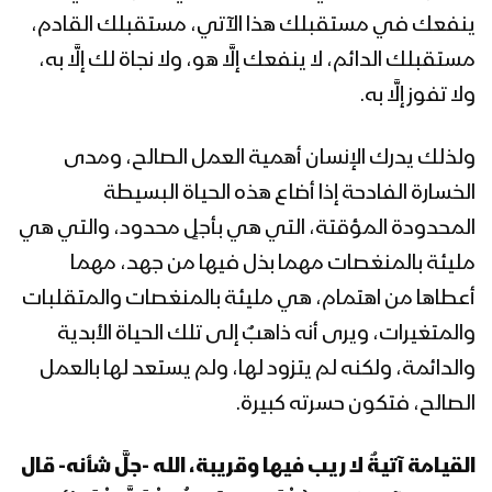
ينفعك في مستقبلك هذا الآتي، مستقبلك القادم،
المحاضرة الرمضانية العشرون للسيد
عبدالملك بدرالدين الحوثي 21رمضان
مستقبلك الدائم، لا ينفعك إلَّا هو، ولا نجاة لك إلَّا به،
1442هـ
ولا تفوز إلَّا به.
كلمة السيد عبد الملك بدرالدين الحوثي
ولذلك يدرك الإنسان أهمية العمل الصالح، ومدى
في ذكرى استشهاد الإمام علي (عليه
السلام) – 20 رمضان 1442هـ
الخسارة الفادحة إذا أضاع هذه الحياة البسيطة
المحدودة المؤقتة، التي هي بأجلٍ محدود، والتي هي
المحاضرة الرمضانية التاسعة عشرة للسيد
مليئة بالمنغصات مهما بذل فيها من جهد، مهما
عبدالملك بدرالدين الحوثي 19رمضان
أعطاها من اهتمام، هي مليئة بالمنغصات والمتقلبات
1442هـ
والمتغيرات، ويرى أنه ذاهبٌ إلى تلك الحياة الأبدية
المحاضرة الرمضانية الثامنة عشرة للسيد
والدائمة، ولكنه لم يتزود لها، ولم يستعد لها بالعمل
عبد الملك بدر الدين الحوثي 18رمضان
الصالح، فتكون حسرته كبيرة.
1442هـ
القيامة آتيةٌ لا ريب فيها وقريبة، الله -جلَّ شأنه- قال
المحاضرة الرمضانية السابعة عشرة للسيد