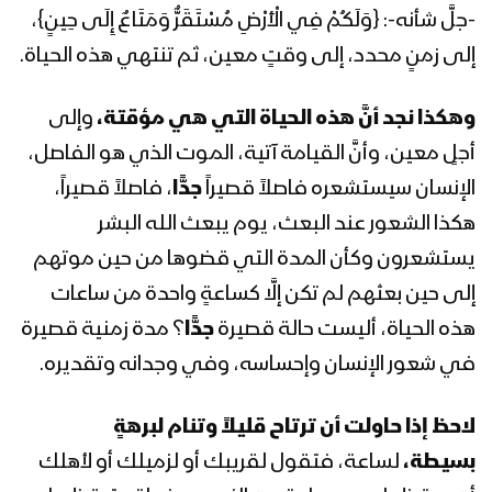
1443هـ
-جلَّ شأنه-: {وَلَكُمْ فِي الْأَرْضِ مُسْتَقَرٌّ وَمَتَاعٌ إِلَى حِينٍ}،
إلى زمنٍ محدد، إلى وقتٍ معين، ثم تنتهي هذه الحياة.
المحاضرة الرمضانية الرابعة للسيد عبد
الملك بدر الدين الحوثي 4 رمضان 1443هـ
وهكذا نجد أنَّ هذه الحياة التي هي مؤقتة،
وإلى
أجلٍ معين، وأنَّ القيامة آتية، الموت الذي هو الفاصل،
الإنسان سيستشعره فاصلاً قصيراً
جدًّا
، فاصلاً قصيراً،
المحاضرة الرمضانية الثالثة للسيد عبد الملك
بدر الدين الحوثي 3 رمضان 1443هـ
هكذا الشعور عند البعث، يوم يبعث الله البشر
يستشعرون وكأن المدة التي قضوها من حين موتهم
إلى حين بعثهم لم تكن إلَّا كساعةٍ واحدة من ساعات
المحاضرة الرمضانية الثانية للسيد عبد الملك
بدر الدين الحوثي 1443هـ الموافق 03-
هذه الحياة، أليست حالة قصيرة
جدًّا
؟ مدة زمنية قصيرة
04-2022م
في شعور الإنسان وإحساسه، وفي وجدانه وتقديره.
المحاضرة الرمضانية الأولى للسيد عبد
لاحظ إذا حاولت أن ترتاح قليلاً وتنام لبرهةٍ
الملك بدر الدين الحوثي 1443هـ
بسيطة،
لساعة، فتقول لقريبك أو لزميلك أو لأهلك