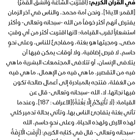
عبد الملك بدر الدين الحوثي 17رمضان
في القرآن الكريم:
{اقْتَرَبَتِ السَّاعَةُ وَانْشَقَّ الْقَمَرُ}
1442هـ
[القمر: الآية1]، ونحن أمة محمد، والناس في آخر الزمان
يفترض أنهم أكثر خوفاً من الله -سبحانه وتعالى- وأكثر
المحاضرة الرمضانية السادسة عشرة للسيد
عبد الملك بدر الدين الحوثي 16رمضان
استشعاراً لقرب القيامة؛ لأنها اقتربت أكثر من أي وقتٍ
1442هـ
مضى، ومجيئها هو بغتة، ومفاجئٌ للناس، وعلى نحوٍ
حاسم، لا فرص إضافية، ولا أوقات يمكن فيها أن
المحاضرة الرمضانية الخامسة عشرة للسيد
يتلافى الإنسان، أو تتلافى المجتمعات البشرية ما هي
عبد الملك بدر الدين الحوثي 15رمضان
1442هـ
فيه من التقصير، ما هي فيه من الإهمال، ما هي فيه
من الغفلة، فتتجه بالمبادرة إلى أعمالٍ صالحة تكون
المحاضرة الرمضانية الرابعة عشرة للسيد عبد
فيها نجاتها، لا، الله -سبحانه وتعالى- قال عن
الملك بدر الدين الحوثي 14رمضان 1442هـ
القيامة: {لَا تَأْتِيكُمْ إِلَّا بَغْتَةً}[الأعراف : 187]، وعندما
تأتي بغتة يتفاجئ الناس بها، وتأتي بحالة تدمير كلي
المحاضرة الرمضانية الثالثة عشرة للسيد
لهذه الأرض ولهذه الحياة، وعلى نحوٍ حاسم، الله
عبدالملك بدر الدين الحوثي 1442هـ
-سبحانه وتعالى- قال في كتابه الكريم: {أَزِفَتِ الْآزِفَةُ