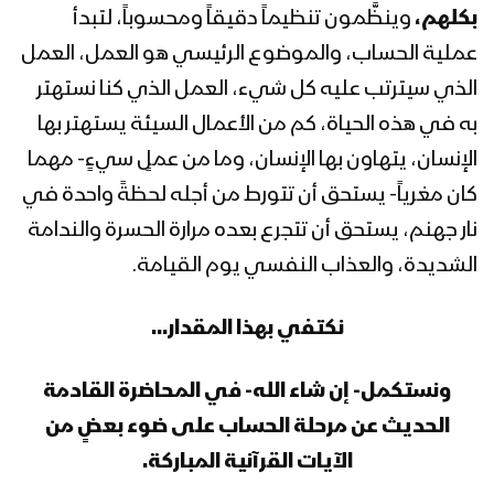
كلمة قائد الثورة السيد عبدالملك بدرالدين
بكلهم،
وينظَّمون تنظيماً دقيقاً ومحسوباً، لتبدأ
الحوثي تهيئةً لاستقبال شهر رمضان
المبارك 1441هـ
عملية الحساب، والموضوع الرئيسي هو العمل، العمل
الذي سيترتب عليه كل شيء، العمل الذي كنا نستهتر
المحاضرة الرمضانية السابعة والعشرون
به في هذه الحياة، كم من الأعمال السيئة يستهتر بها
لقائد الثورة السيد عبدالملك بدرالدين
الإنسان، يتهاون بها الإنسان، وما من عملٍ سيءٍ- مهما
الحوثي 30 رمضان 1440هـ
كان مغرياً- يستحق أن تتورط من أجله لحظةً واحدة في
المحاضرة الرمضانية السادسة والعشرون
نار جهنم، يستحق أن تتجرع بعده مرارة الحسرة والندامة
لقائد الثورة السيد عبدالملك بدرالدين
الشديدة، والعذاب النفسي يوم القيامة.
الحوثي 1440هـ
نكتفي بهذا المقدار…
المحاضرة الرمضانية الخامسة والعشرون
لقائد الثورة السيد عبدالملك بدرالدين
الحوثي 28 رمضان 1440هـ
ونستكمل- إن شاء الله- في المحاضرة القادمة
الحديث عن مرحلة الحساب على ضوء بعضٍ من
المحاضرة الرمضانية الرابعة والعشرون لقائد
الآيات القرآنية المباركة.
الثورة السيد عبدالملك بدرالدين الحوثي
1440هـ