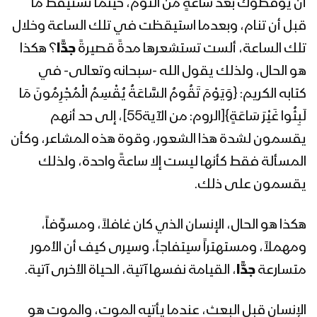
أن يوقظوك بعد ساعةٍ من النوم، حينما تستيقظ ما
كلمة قائد الثورة السيد عبدالملك بدرالدين
قبل أن تنام، وبعدما استيقظت في تلك الساعة وخلال
الحوثي خلال لقاء موسع استقبالا لشهر
تلك الساعة، ألست تستشعرها مدةً قصيرةً
جدًّا
؟ هكذا
رمضان المبارك 1443هـ
هو الحال، ولذلك يقول الله -سبحانه وتعالى- في
المحاضرة الرمضانية الثامنة والعشرون
كتابه الكريم: {وَيَوْمَ تَقُومُ السَّاعَةُ يُقْسِمُ الْمُجْرِمُونَ مَا
للسيد عبدالملك بدرالدين الحوثي 30
لَبِثُوا غَيْرَ سَاعَةٍ}[الروم: من الآية55]، إلى حد أنهم
رمضان 1442هـ
يقسمون لشدة هذا الشعور، وقوة هذه المشاعر، وكأن
المحاضرة الرمضانية السابعة والعشرون
المسألة فقط كأنها ليست إلا ساعةً واحدة، ولذلك
للسيد عبدالملك بدرالدين الحوثي 29
يقسمون على ذلك.
رمضان 1442هـ
هكذا هو الحال، الإنسان الذي كان غافلاً، ومسوِّفاً،
المحاضرة الرمضانية السادسة والعشرون
للسيد عبدالملك بدرالدين الحوثي 28
ومهملاً، ومستهتراً سيتفاجأ، وسيرى كيف أن الأمور
رمضان 1442هـ
متسارعة
جدًّا
، القيامة نفسها آتية، الحياة الأخرى آتية.
المحاضرة الرمضانية الخامسة والعشرون
الإنسان قبل البعث، عندما يأتيه الموت، والموت هو
للسيد عبدالملك بدرالدين الحوثي 27