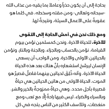
رمضان 1444هـ
بحاجة إلى أن يكون حذراً وعاملاً بما يقيه من عذاب الله
-سبحانه وتعالى- ومن مقته وسخطه، في كلما هو
المحاضرة الرمضانية الثانية عشرة للسيد
القائد عبدالملك بدرالدين الحوثي 13
عقوبةٌ على الأعمال السيئة، ونتيجةٌ لها.
رمضان 1444هـ
ومع ذلك نحن في أمسِّ الحاجة إلى التقوى
المحاضرة الرمضانية الحادية عشرة للسيد
للآخرة،
للحياة الآخرة، ونحن كمسلمين نؤمن بيوم
القائد عبدالملك بدرالدين الحوثي 12
رمضان 1444هـ
القيامة، نؤمن بالحساب وبالجزاء، وبالجنة وبالنار، ونؤمن
بالحياتين: الأولى والآخرة، ومن الواجب أن يسعى
المحاضرة الرمضانية العاشرة للسيد القائد
الإنسان ليرسِّخ استشعاره بأنَّ هناك بعد هذه الحياة
عبدالملك بدرالدين الحوثي 11 رمضان
1444هـ
الحياة الآخرة، وأنه خُلِقَ لحياتين بينهما فاصلٌ قصيرٌ هو
الموت، الحياة الأولى من هاتين الحياتين هي حياةٌ
المحاضرة الرمضانية التاسعة للسيد القائد
قصيرة بأجلٍ محدد، وهي حياةٌ ممزوجةٌ بالخير والشر،
عبدالملك بدرالدين الحوثي 10 رمضان
وبالسراء والضراء، ليس فيها راحةٌ إلَّا مع تعب ومع
1444هـ
منغصات، وللأسف الكثير من الناس يتجه في كل