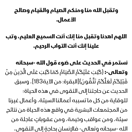
المحاضرة الرمضانية السابعة عشرة للسيد
القائد عبدالملك بدرالدين الحوثي 18
وتقبل الله منا ومنكم الصيام والقيام وصالح
رمضان 1444هـ
الأعمال.
المحاضرة الرمضانية السادسة عشرة للسيد
اللهم اهدنا وتقبل منا إنك أنت السميع العليم، وتب
القائد عبدالملك بدرالدين الحوثي 17
رمضان 1444هـ
علينا إنك أنت التواب الرحيم.
المحاضرة الرمضانية الخامسة عشرة للسيد
نستمر في الحديث على ضوء قول الله -سبحانه
القائد عبدالملك بدرالدين الحوثي 16
وتعالى-:
{كُتِبَ عَلَيْكُمُ الصِّيَامُ كَمَا كُتِبَ عَلَى الَّذِينَ مِنْ
رمضان 1444هـ
قَبْلِكُمْ لَعَلَّكُمْ تَتَّقُونَ}[البقرة: من الآية183]، وسبق
المحاضرة الرمضانية الرابعة عشرة للسيد
الحديث عن حاجتنا إلى التقوى في هذه الحياة؛
القائد عبدالملك بدرالدين الحوثي 15
للوقاية من كل ما تسببه أعمالنا السيئة، وأعمال غيرنا
رمضان 1444هـ
من المجتمعات البشرية في واقع هذه الحياة من نتائج
المحاضرة الرمضانية الثالثة عشرة للسيد
سيئة، ومن عواقب وخيمة، ومن عقوباتٍ عاجلة من
القائد عبدالملك بدرالدين الحوثي 14
الله -سبحانه وتعالى- فالإنسان بحاجةٍ إلى التقوى،