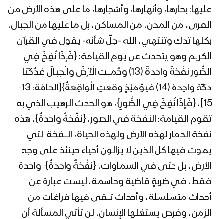
الثورة السيد عبدالملك بدرالدين الحوثي
عليها: بحارها، وأنهارها، وأشجارها، ما على هذه الأرض من
1441هـ
القرى، من المدن، من المساكن، بل ما عليها من الجبال،
بكلها تدك وتنتهي، الله -جلَّ شأنه- يقول في القرآن
المحاضرة الرمضانية السابعة والعشرون
لقائد الثورة السيد عبدالملك بدرالدين
الكريم وهو يتحدث عن يوم القيامة: {فَإِذَا نُفِخَ فِي
الحوثي 1441هـ
الصُّورِ نَفْخَةٌ وَاحِدَةٌ (13) وَحُمِلَتِ الْأَرْضُ وَالْجِبَالُ فَدُكَّتَا
دَكَّةً وَاحِدَةً (14) فَيَوْمَئِذٍ وَقَعَتِ الْوَاقِعَةُ}[الحاقة: 13-
المحاضرة الرمضانية السادسة والعشرون
لقائد الثورة السيد عبدالملك بدرالدين
15]، {فَإِذَا نُفِخَ فِي الصُّورِ}، هو الحدث الرهيب الذي به
الحوثي 1441هـ
تقوم القيامة: النفخة في الصور، {نَفْخَةٌ وَاحِدَةٌ}، هذه
نفخة الدمار لهذه الأرض ولهذه الحياة، النفخة التي
المحاضرة الرمضانية الخامسة والعشرون
يموت فيها كل الذين لا يزالون أحياء حينئذٍ على وجه
لقائد الثورة السيد عبدالملك بدرالدين
الحوثي 1441هـ
الأرض، بل حتى في السماوات، {نَفْخَةٌ وَاحِدَةٌ}، واحدة
فقط، في ضربةٍ قاضية وحاسمة، ليست عبارة عن
المحاضرة الرمضانية الرابعة والعشرون لقائد
أحداث متسلسلة، وأحداث تبقى فيها فراغات من
الثورة السيد عبدالملك بدرالدين الحوثي
1441هـ
الزمن، وفرص يستغلها الإنسان، لن تأتي المسألة أن