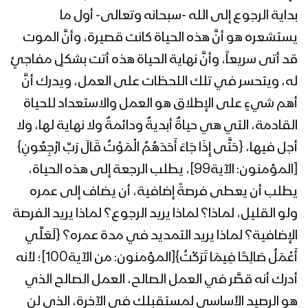
رمضان 1442هـ
بداية الرجوع إلى الله -سبحانه وتعالى- أول ما
يستشعره هو أنَّ هذه الحياة كانت قصيرة، وأنَّ الموت
المحاضرة الرمضانية الرابعة والعشرون
قد أتى سريعاً، وأنَّ نهاية الحياة هذه أتت بشكلٍ مفاجئٍ
للسيد عبدالملك بدرالدين الحوثي 26
له، ويتحسر في تلك اللحظات على العمل، ويدرك أنَّ
رمضان 1442هـ
أهم شيءٍ على الإطلاق هو العمل والاستعداد للحياة
المحاضرة الرمضانية الثالثة والعشرون للسيد
القادمة، التي هي حياةٌ أبديةٌ ودائمةٌ ولا نهاية لها، ولا
عبدالملك بدرالدين الحوثي 25 رمضان
أجل فيها، {حَتَّى إِذَا جَاءَ أَحَدَهُمُ الْمَوْتُ قَالَ رَبِّ ارْجِعُونِ}
1442هـ
[المؤمنون: الآية99]، يطلب الرجعة إلى هذه الحياة،
المحاضرة الرمضانية الثانية والعشرون للسيد
يطلب أن يعطى فرصةً إضافية، أن يضاف إلى عمره
عبد الملك بدر الدين الحوثي 23 رمضان
ولو القليل، لماذا؟ لماذا يريد الرجوع؟ لماذا يريد الفرصة
1442هـ
الإضافية؟ لماذا يريد التمديد في مدة عمره؟ {لَعَلِّي
أَعْمَلُ صَالِحًا فِيمَا تَرَكْتُ}[المؤمنون: من الآية100]؛ لأنه
المحاضرة الرمضانية الحادية والعشرون
للسيد عبدالملك بدرالدين الحوثي 22
أدرك أنه قصَّر في العمل الصالح، العمل الصالح الذي
رمضان 1442هـ
هو الرصيد الأساسي لمستقبلك في الآخرة، الذي لن