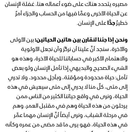
1444هـ
مصيره يتحدد هناك على ضوء أعماله هنا، غفلة الإنسان
عن الحياة الأخرى وعمَّا فيها من الحساب والجزاء أمرٌ
المحاضرة الرمضانية الثالثة للسيد القائد
خطيرٌ
جدًّا
على الإنسان.
عبدالملك بدرالدين الحوثي 4 رمضان
1444هـ
ونحن إذا جئنا لنقارن بين هاتين الحياتين:
بين الأولى
المحاضرة الرمضانية الثانية للسيد القائد
والآخرة، سنجد أنَّ علينا أن نركِّز وأن نجعل الأولوية
عبدالملك بدرالدين الحوثي 2 رمضان
والاهتمام الأكبر في حساباتنا للحياة الآخرة، وهذه هو
1444هـ
الشيء الصحيح والبديهي إذا تأمل الإنسان ولو بعض
المحاضرة الرمضانية الأولى للسيد القائد
تأمل: حياة محدودة ومؤقتة، وبأجلٍ محدود، ولا تدري
عبدالملك بدرالدين الحوثي 1 رمضان
إلى متى، كلٌ منا لا يدري إلى متى سيعيش في هذه
1444هـ
الحياة، ونرى في واقع حياتنا الكثير من الناس ممن
يرحلون من هذه الحياة وهم في مقتبل العمر، وهم
المحاضرة الرمضانية الثامنة والعشرون
للسيد عبدالملك بدرالدين الحوثي 29
في مرحلة الشباب، ونرى أيضاً أنَّ الإنسان مهما عمِّر
رمضان 1443هـ
في هذه الحياة، فهو يرى ما قد مضى من عمره وكأنه