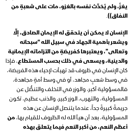
يغزُ، ولم يُحَدِّث نفسه بالغزو، مات على شعبةٍ من
النفاق))
.
المحاضرة الرمضانية الثالثة للسيد عبد الملك
بدر الدين الحوثي 3 رمضان 1443هـ
الإنسان لا يمكن أن يتحقق له الإيمان الصادق، إلِّا
ويشعر بأهمية الجهاد في سبيل الله “سبحانه
المحاضرة الرمضانية الثانية للسيد عبد الملك
وتعالى”، ويعتبرها كفريضةٍ من التزاماته الإيمانية
بدر الدين الحوثي 1443هـ الموافق 03-
والدينية، ويسعى في ذلك بحسب المستطاع
، فإذا
04-2022م
كان الإنسان في ظروف قد تهيأت لإحياء هذه الفريضة،
في وسط شعبٍ مجاهد، أو في وسط أمةٍ مجاهدة،
المحاضرة الرمضانية الأولى للسيد عبد
الملك بدر الدين الحوثي 1443هـ
فالمسؤولية أكبر، والوزر في التخلف والتنصُّل عن
المسؤولية، والتهرب، الوزر كبير، والذنب عظيم، تكون
جريمةً كبيرةً جداً، عندما يتنصل الإنسان عن هذه
كلمة قائد الثورة السيد عبدالملك بدرالدين
الحوثي خلال لقاء موسع استقبالا لشهر
المسؤولية، بعد أن هيأ الله له الظروف للقيام بها،
من
رمضان المبارك 1443هـ
أعظم النعم، من أكبر النعم فيما يتعلق بهذه