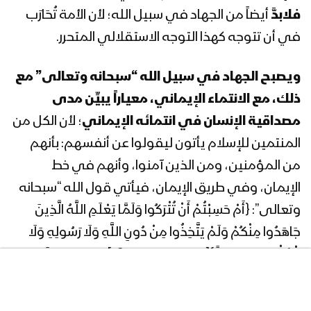
فلابدَّ
أيضاً من الجهاد في سبيل الله؛ لأن الأمة تُحَارَب
المحاضرة الرمضانية الثالثة والعشرون لقائد
في أن تتوجه كهذا التوجه الاستقلالي المتحرر.
الثورة السيد عبدالملك بدرالدين الحوثي
1440هـ
ويصبح الجهاد في سبيل الله “سبحانه وتعالى” مع
ذلك، مع الانتماء الإيماني، معياراً يبيِّن مدى
المحاضرة الرمضانية الثانية والعشرون لقائد
مصداقية الإنسان في انتمائه الإيماني
؛ لأن الكل من
الثورة السيد عبدالملك بدرالدين الحوثي
1440هـ
المنتمين للإسلام يأتون ليقولوا عن أنفسهم: بأنهم
من المؤمنين، ومن الذين آمنوا، وأنهم في خط
المحاضرة الرمضانية الحادية والعشرون
الإيمان، وفي طريق الإيمان، فيأتي قول الله “سبحانه
لقائد الثورة السيد عبدالملك بدرالدين
الحوثي 1440هـ
وتعالى”: {أَمْ حَسِبْتُمْ أَنْ تُتْرَكُوا وَلَمَّا يَعْلَمِ اللَّهُ الَّذِينَ
جَاهَدُوا مِنْكُمْ وَلَمْ يَتَّخِذُوا مِنْ دُونِ اللَّهِ وَلَا رَسُولِهِ وَلَا
المحاضرة الرمضانية العشرون لقائد الثورة
الْمُؤْمِنِينَ وَلِيجَةً}[التوبة: من الآية16]، يعني: لابدَّ من
السيد عبدالملك بدرالدين الحوثي 1440هـ
أن تُختَبروا في مصداقيتكم، في انتمائكم الإيماني، عن
طريق (الجهاد، والولاء)، في جهادكم وولائكم، ما يمكن