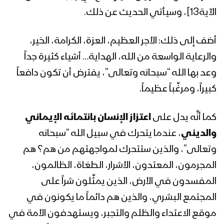
الآية13]، وسيأتي الحديث عن ذلك.
المحاضرة الرمضانية الثالثة عشر لقائد الثورة
السيد عبدالملك بدرالدين الحوثي 1441هـ
أضف إلى ذلك: الأجر العظيم، العزة، الكرامة، الخير،
والرعاية الواسعة من الله، الهداية… أشياء كثيرة جداً
المحاضرة الرمضانية الثانية عشر لقائد الثورة
وعد بها الله “سبحانه وتعالى”، يفترض أن تكون دافعاً
السيد عبدالملك بدرالدين الحوثي 1441هـ
كبيراً، ومرغِّباً عظيماً.
كما أنَّه يدل على
اعتزاز الإنسان بانتمائه الإيماني
المحاضرة الرمضانية الحادية عشر لقائد
والديني
، عندما يتحرك في سبيل الله “سبحانه
الثورة السيد عبدالملك بدرالدين الحوثي
1441هـ
وتعالى”، والذين ستتحرك لمواجهتهم من هم؟ هم
المجرمون، المعتدون، الأشرار، الطغاة، الظالمون،
المحاضرة الرمضانية العاشرة لقائد الثورة
المفسدون في الأرض، الذين يمثِّلون شراً على
السيد عبدالملك بدرالدين الحوثي 1441هـ
المجتمع البشري، والذين هم دائماً ما يكونون في
موقع الاعتداء والظلم والتجبر، ويستهدفون الأمة في
المحاضرة الرمضانية التاسعة لقائد الثورة