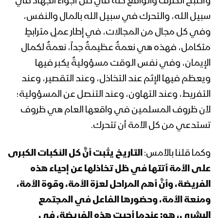
وأصبح الظرف والواقع كله في ظل أجواء الجهاد في
رمضان 1442هـ
سبيل الله، والتحرك في سبيل الله بالمال والنفس،
وفي كل مجال من المجالات، في إطار عملٍ مترابطٍ
المحاضرة الرمضانية الثالثة والعشرون للسيد
متكامل، فهذه هي نعمةٌ عظيمةٌ جداً، نعمةٌ لكمال
عبدالملك بدرالدين الحوثي 25 رمضان
1442هـ
الإيمان، وفي نفس الوقت مسؤوليةٌ يكبر فيها
ويعظم فيها الإثم عند التخاذل، وعند التقصير، وعند
المحاضرة الرمضانية الثانية والعشرون للسيد
التفريط، وعند التهاون، وعند التنصل عن المسؤولية؛
عبد الملك بدر الدين الحوثي 23 رمضان
1442هـ
لأن ظروف المسلمين في واقعها العام هي ظروف
تستدعي من كل الأمة أن تتحرك.
المحاضرة الرمضانية الحادية والعشرون
للسيد عبدالملك بدرالدين الحوثي 22
وكما قلنا بالأمس:
التاريخ يثبت أنَّ كل النكبات الكبرى
رمضان 1442هـ
على الأمة أتتها في ظل تخاذلها عن إحياء هذه
المحاضرة الرمضانية العشرون للسيد
الفريضة، وأنَّ أهم المراحل لعزة الأمة، وقوة الأمة،
عبدالملك بدرالدين الحوثي 21رمضان
ومنعة الأمة، وحضورها الفاعل في المجتمع
1442هـ
البشري، هو: عندما أحيت هذه الفريضة، في