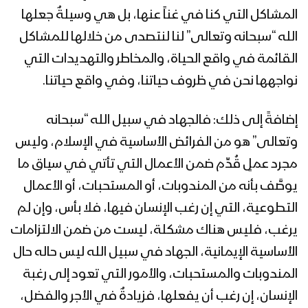
رمضان 1444هـ
المشاكل التي كنا في غناً عنها، بل هي وسيلةٌ جعلها
الله “سبحانه وتعالى” لنا لنتصدى من خلالها للمشاكل
المحاضرة الرمضانية الثانية عشرة للسيد
القائد عبدالملك بدرالدين الحوثي 13
القائمة في واقع الحياة، والمخاطر والتهديدات التي
رمضان 1444هـ
نواجهها نحن في ظروف حياتنا، وفي واقع حياتنا.
المحاضرة الرمضانية الحادية عشرة للسيد
إضافةً إلى ذلك: فالجهاد في سبيل الله “سبحانه
القائد عبدالملك بدرالدين الحوثي 12
رمضان 1444هـ
وتعالى” هو من الفرائض الأساسية في الإسلام، وليس
مجرد عملٍ قُدِّم ضمن الأعمال التي تأتي في سياق ما
المحاضرة الرمضانية العاشرة للسيد القائد
يوصَّف بأنه من المندوبات، أو المستحبات، أو الأعمال
عبدالملك بدرالدين الحوثي 11 رمضان
1444هـ
التطوعية، التي إن رغب الإنسان فيها، فلا بأس، وإن لم
يرغب، فليس هناك مشكلة، ليست من ضمن الالتزامات
المحاضرة الرمضانية التاسعة للسيد القائد
الأساسية الإيمانية، الجهاد في سبيل الله ليس حاله حال
عبدالملك بدرالدين الحوثي 10 رمضان
المندوبات والمستحبات، والأمور التي تعود إلى رغبة
1444هـ
الإنسان، إن رغب أن يفعلها، فزيادةٌ في الأجر والفضل،