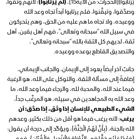
يَرْتَابُوا}[الحجرات: من الآية15]،
(لَمْ يَرْتَابُوا)
؛ لأنهم وثقوا،
وصدَّقوا، وتيقَّنوا، فلم يرتابوا أبداً تجاه وعد الله
المحاضرة الرمضانية الثانية والعشرون لقائد
الثورة السيد عبدالملك بدرالدين الحوثي
ووعيده، ولا تجاه ما هم عليه من الحق، وهم يتحركون
1441هـ
في سبيل الله “سبحانه وتعالى”، فهم أهل يقين، أهل
ثقة، لديهم كل الثقة بالله “سبحانه وتعالى”،
المحاضرة الرمضانية الحادية والعشرون
لقائد الثورة السيد عبدالملك بدرالدين
والتصديق القاطع بوعده ووعيده.
الحوثي 1441هـ
جانبٌ آخر أيضاً يعود إلى الإيمان، والجانب الإيماني،
المحاضرة الرمضانية العشرون لقائد الثورة
إضافةً إلى مسألة الثقة، والتوكل على الله، هو الرغبة
السيد عبدالملك بدرالدين الحوثي 1441هـ –
ذكرى استشهاد الإمام علي (عليه السلام)
فيما عند الله، والمحبة لله، والرجاء فيما وعد الله، ما
وعد الله به المجاهدين في سبيله، هو المرغِّب جداً،
المحاضرة الرمضانية التاسعة عشر لقائد
الشيء الطبيعي للإنسان إذا وثق، إذا صدَّق: أن
الثورة السيد عبدالملك بدرالدين الحوثي
يرغب
؛ لأنه يرغب فيما هو أقل من ذلك بكثير، وعدهم
1441هـ
الله بالجنة، {بِأَنَّ لَهُمُ الْجَنَّةَ}، ويؤكِّد إلى درجة أن يقول:
المحاضرة الرمضانية الثامنة عشر لقائد