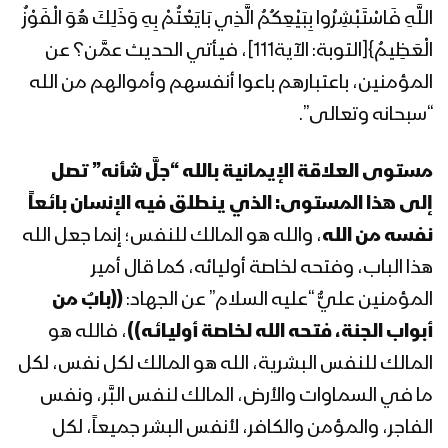
المحاضرة الرمضانية السابعة والعشرون
اللَّهِ فَاسْتَبْشِرُوا بِبَيْعِكُمُ الَّذِي بَايَعْتُمْ بِهِ وَذَلِكَ هُوَ الْفَوْزُ
للسيد عبدالملك بدرالدين الحوثي 28
الْعَظِيمُ}[التوبة: الآية111]، فيأتي الحديث عمَّن؟ عن
رمضان 1443هـ
المؤمنين، باعتبارهم باعوا أنفسهم وأموالهم من الله
المحاضرة الرمضانية السادسة والعشرون
“سبحانه وتعالى”.
للسيد عبدالملك بدرالدين الحوثي 26
رمضان 1443هـ
مستوى العلاقة الإيمانية بالله “جلَّ شأنه” تصل
إلى هذا المستوى: الذي ينطلق فيه الإنسان بائعاً
المحاضرة الرمضانية الخامسة والعشرون
للسيد عبدالملك بدرالدين الحوثي 25
نفسه من الله
، والله هو المالك للنفس؛ إنما جعل الله
رمضان 1443هـ
هذا الباب، وفتحه لخاصة أوليائه، كما قال أمير
المؤمنين عليٌّ “عليه السلام” عن الجهاد:
((بابٌ من
المحاضرة الرمضانية الرابعة والعشرون
أبواب الجنة، فتحه الله لخاصة أوليائه))
، فالله هو
للسيد عبدالملك بدرالدين الحوثي 24
رمضان 1443هـ
المالك للنفس البشرية، الله هو المالك لكل نفس، لكل
ما في السماوات والأرض، المالك لنفس البَّر، ونفس
المحاضرة الرمضانية الثالثة والعشرون للسيد
الفاجر، والمؤمن والكافر، لأنفس البشر جميعاً، لكل
عبدالملك بدرالدين الحوثي 23 رمضان