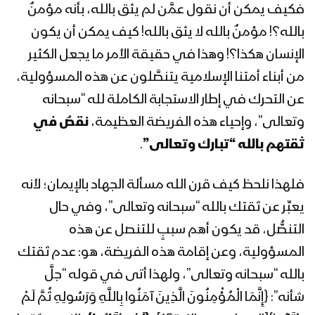
لقائد الثورة السيد عبدالملك بدرالدين
فكيف يمكن أن نقول عمَّن لم يثق بالله، بأنه مؤمنٌ
الحوثي 1441هـ
بالله؟! مؤمنٌ بالله لا يثق بالله! كيف يمكن أن يكون
الإنسان هكذا؟! وهذا في حقيقة الأمر ما يجعل الكثير
المحاضرة الرمضانية السادسة والعشرون
من أبناء أمتنا الإسلامية يتنصَّلون عن هذه المسؤولية،
لقائد الثورة السيد عبدالملك بدرالدين
الحوثي 1441هـ
عن التحرك في إطار الاستجابة الكاملة لله “سبحانه
وتعالى”، وإحياء هذه الفريضة العظيمة،
نقصٌ في
المحاضرة الرمضانية الخامسة والعشرون
ثقتهم بالله “تبارك وتعالى”
.
لقائد الثورة السيد عبدالملك بدرالدين
الحوثي 1441هـ
فلهذا نلحظ كيف قرن الله مسألة الجهاد بالإيمان؛ لأنه
المحاضرة الرمضانية الرابعة والعشرون لقائد
يعبِّر عن ثقتك بالله “سبحانه وتعالى”، وفي حال
الثورة السيد عبدالملك بدرالدين الحوثي
التنصُّل، قد يكون أهم سببٍ للتنصل عن هذه
1441هـ
المسؤولية، وعن إقامة هذه الفريضة، هو: عدم ثقتك
المحاضرة الرمضانية الثالثة والعشرون لقائد
بالله “سبحانه وتعالى”، ولهذا أتى في قوله “جلَّ
الثورة السيد عبدالملك بدرالدين الحوثي
شأنه”: {إِنَّمَا الْمُؤْمِنُونَ الَّذِينَ آمَنُوا بِاللَّهِ وَرَسُولِهِ ثُمَّ لَمْ
1441هـ