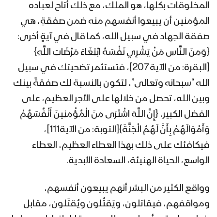
1443هـ
المخلوقات بكلها، هو الملك، مع ذلك أتاح لعباده
المؤمنين أن يبيعوا أنفسهم منه ضمن صفقةٍ، هي
المحاضرة الرمضانية الثانية والعشرون للسيد
صفقة الجهاد في سبيل الله، كما قال في آيةٍ أخرى:
عبدالملك بدر الدين الحوثي 22 رمضان
{وَمِنَ النَّاسِ مَنْ يَشْرِي نَفْسَهُ ابْتِغَاءَ مَرْضَاتِ اللَّهِ}
1443هـ
[البقرة: من الآية207]، فتستثمر تضحيتك في سبيل
المحاضرة الرمضانية الحادية والعشرون
الله “سبحانه وتعالى”، لتكون بالنسبة لك صفقةً بينك
للسيد عبدالملك بدرالدين الحوثي 21
وبين الله، تحصل من خلالها على الأجر العظيم، على
رمضان 1443هـ
الفضل الكبير، {إِنَّ اللَّهَ اشْتَرَى مِنَ الْمُؤْمِنِينَ أَنْفُسَهُمْ
المحاضرة الرمضانية العشرون (ذكرى
وَأَمْوَالَهُمْ بِأَنَّ لَهُمُ الْجَنَّةَ}[التوبة: من الآية111]،
استشهاد الإمام علي عليه السلام) للسيد
فيكافئك على ذلك بهذا العطاء العظيم، العطاء
عبدالملك بدرالدين الحوثي 20 رمضان
1443 هـ
الواسع، الحياة الهنيئة، السعادة الأبدية.
المحاضرة الرمضانية الثامنة عشرة للسيد
عبدالملك بدر الدين الحوثي 18 رمضان
وواقع الكثير من البشر أنهم يبيعون أنفسهم،
1443هـ
ومواقفهم، فيقاتلون، ويَقتُلون ويُقتَلون، مقابل