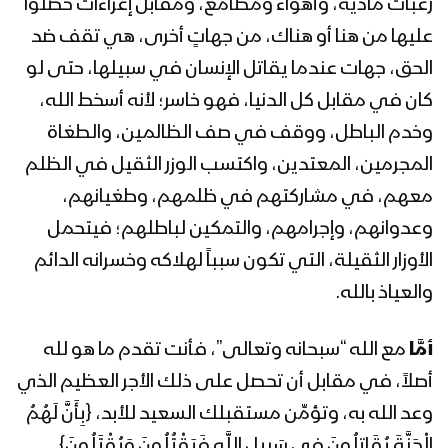
رغبات مادية، وأهواء ومطامع، ومقابل إغراءات حصلوا
المحاضرة الرمضانية السابعة عشرة للسيد
عليها من هنا أو هناك، من جهاتٍ أخرى، هي تقف ضد
عبدالملك بدرالدين الحوثي 17 رمضان
1443هـ
الحق، جهات عندما يقاتل الإنسان في سبيلها، حتى لو
كان في مقابل كل الدنيا، فهو خاسر؛ لأنه أسخط الله،
المحاضرة الرمضانية السادسة عشرة للسيد
وخدم الباطل، ووقف في صف الظالمين، والطغاة
عبدالملك بدرالدين الحوثي 16 رمضان
1443هـ
المجرمين، المعتدين، واكتسب الوزر الثقيل في الظلم
معهم، في مشاركتهم في ظلمهم، وطغيانهم،
المحاضرة الرمضانية الخامسة عشرة للسيد
وعدوانهم، وإجرامهم، والتمكين لباطلهم؛ فيتحمل
عبدالملك بدر الدين الحوثي 15 رمضان
الأوزار الثقيلة، التي تكون سبباً لهلاكه وخسرانه الدائم
1443هـ
والعياذ بالله.
المحاضرة الرمضانية الرابعة عشرة للسيد
عبدالملك بدر الدين الحوثي 14 رمضان
أمَّا
مع الله “سبحانه وتعالى”، فأنت تقدم ما هو لله
1443هـ
أصلاً، في مقابل أن تحصل على ذلك الأجر العظيم الذي
وعد الله به، وتؤمِّن مستقبلك السعيد للأبد، {بِأَنَّ لَهُمُ
المحاضرة الرمضانية الثالثة عشرة للسيد
عبدالملك بدرالدين الحوثي 13 رمضان
الْجَنَّةَ يُقَاتِلُونَ فِي سَبِيلِ اللَّهِ فَيَقْتُلُونَ وَيُقْتَلُونَ}