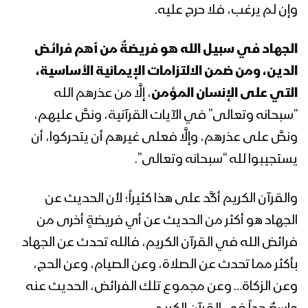
المحاضرة الرمضانية الثامنة للسيد القائد
وإن لم يرغب، فلا حرج عليه.
عبدالملك بدرالدين الحوثي 9 رمضان
1444هـ
الجهاد في سبيل الله هو فريضةٌ من أهم فرائض
الدين، ومن ضمن الالتزامات الإيمانية الأساسية،
المحاضرة الرمضانية السابعة للسيد القائد
عبدالملك بدرالدين الحوثي 8 رمضان
التي على الإنسان المؤمن
، إلَّا من عذرهم الله
1444هـ
“سبحانه وتعالى” في الآيات القرآنية، ونصَّ عليهم،
ونصَّ على عذرهم، وإلَّا فعلى غيرهم أن يتحركوا، أن
المحاضرة الرمضانية السادسة للسيد القائد
عبدالملك بدرالدين الحوثي 7 رمضان
يستجيبوا لله “سبحانه وتعالى”.
1444هـ
والقرآن الكريم أكَّد على هذا كثيراً؛ لأن الحديث عن
المحاضرة الرمضانية الخامسة للسيد القائد
الجهاد هو أكثر من الحديث عن أي فريضةٍ أخرى من
عبدالملك بدرالدين الحوثي 6 رمضان
فرائض الله في القرآن الكريم، فالله تحدث عن الجهاد
1444هـ
بأكثر مما تحدث عن الصلاة، وعن الصيام، وعن الحج،
المحاضرة الرمضانية الرابعة للسيد القائد
وعن الزكاة… وعن مجموع تلك الفرائض، الحديث عنه
عبدالملك بدرالدين الحوثي 5 رمضان