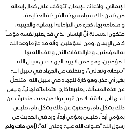
المحاضرة الرمضانية الثامنة للسيد
الإيماني، وادِّعائه للإيمان، تتوقف على كمال إيمانه،
عبدالملك بدرالدين الحوثي 8 رمضان
من ضمن ذلك بقيامه بهذه الفريضة العظيمة،
1443هـ
واهتمامه بها، كجزءٍ من التزاماته الإيمانية والدينية،
فتكون المسألة أنَّ الإنسان الذي قد يعتبر نفسه مؤمناً
المحاضرة الرمضانية السابعة للسيد
عبدالملك بدرالدين الحوثي 7 رمضان
كامل الإيمان، ومن المؤمنين، وأنه قد حاز ما وعد الله
1443هـ
به المؤمنين، وحاز الصفات التي وصف الله بها
المؤمنين، وهو ممن لا يريد الجهاد في سيبل الله
المحاضرة الرمضانية السادسة للسيد
عبدالملك بدرالدين الحوثي 6 رمضان
“سبحانه وتعالى”، ويتخلف عن الجهاد في سبيل الله
1443هـ
بغير أي عذر، وهو كارهٌ للجهاد في سبيل الله، متنصلٌ
عن هذه المسألة، يعتبرها خارج اهتماماته نهائياً، وليس
المحاضرة الرمضانية الخامسة للسيد
له بها أي علاقة، لا من قريبٍ ولا من بعيد، منصرفٌ عن
عبدالملك بدرالدين الحوثي 5 رمضان
1443هـ
ذلك بشكلٍ تام، ومضربٌ عن ذلك بشكلٍ تام، فليس
بمؤمنٍ أبداً، فليس بمؤمنٍ أبداً، ورد في الحديث عن
المحاضرة الرمضانية الرابعة للسيد عبد
رسول الله “صلوات الله عليه وعلى آله”:
((من مات ولم
الملك بدر الدين الحوثي 4 رمضان 1443هـ