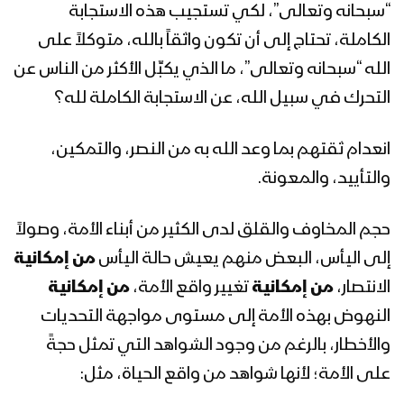
عبد الملك بدر الدين الحوثي 16رمضان
“سبحانه وتعالى”، لكي تستجيب هذه الاستجابة
1442هـ
الكاملة، تحتاج إلى أن تكون واثقاً بالله، متوكلاً على
الله “سبحانه وتعالى”، ما الذي يكبِّل الأكثر من الناس عن
المحاضرة الرمضانية الخامسة عشرة للسيد
عبد الملك بدر الدين الحوثي 15رمضان
التحرك في سبيل الله، عن الاستجابة الكاملة لله؟
1442هـ
انعدام ثقتهم بما وعد الله به من النصر، والتمكين،
المحاضرة الرمضانية الرابعة عشرة للسيد عبد
والتأييد، والمعونة.
الملك بدر الدين الحوثي 14رمضان 1442هـ
حجم المخاوف والقلق لدى الكثير من أبناء الأمة، وصولاً
المحاضرة الرمضانية الثالثة عشرة للسيد
إلى اليأس، البعض منهم يعيش حالة اليأس
من إمكانية
عبدالملك بدر الدين الحوثي 1442هـ
الانتصار،
من إمكانية
تغيير واقع الأمة،
من إمكانية
النهوض بهذه الأمة إلى مستوى مواجهة التحديات
المحاضرة الرمضانية الثانية عشرة للسيد عبد
والأخطار، بالرغم من وجود الشواهد التي تمثل حجةً
الملك بدر الدين الحوثي 12رمضان 1442هـ
على الأمة؛ لأنها شواهد من واقع الحياة، مثل: