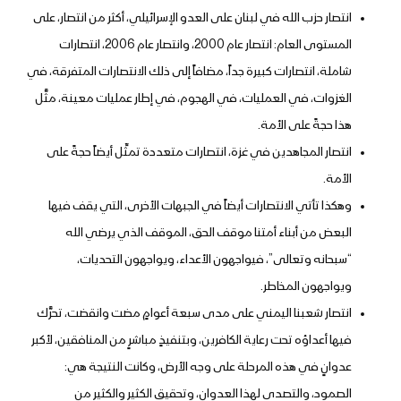
انتصار حزب الله في لبنان على العدو الإسرائيلي، أكثر من انتصار، على
المحاضرة الرمضانية الحادية عشرة للسيد
المستوى العام: انتصار عام 2000، وانتصار عام 2006، انتصارات
عبدالملك بدرالدين الحوثي 11 رمضان
1442هـ
شاملة، انتصارات كبيرة جداً، مضافاً إلى ذلك الانتصارات المتفرقة، في
الغزوات، في العمليات، في الهجوم، في إطار عمليات معينة، مثَّل
المحاضرة الرمضانية العاشرة للسيد عبد
هذا حجةً على الأمة.
الملك بدر الدين الحوثي 10 رمضان 1442هـ
انتصار المجاهدين في غزة، انتصارات متعددة تمثِّل أيضاً حجةً على
الأمة.
وهكذا تأتي الانتصارات أيضاً في الجبهات الأخرى، التي يقف فيها
المحاضرة الرمضانية التاسعة للسيد عبد
الملك بدر الدين الحوثي 09 رمضان 1442هـ
البعض من أبناء أمتنا موقف الحق، الموقف الذي يرضي الله
“سبحانه وتعالى”، فيواجهون الأعداء، ويواجهون التحديات،
ويواجهون المخاطر.
المحاضرة الرمضانية الثامنة للسيد عبد
انتصار شعبنا اليمني على مدى سبعة أعوامٍ مضت وانقضت، تحرَّك
الملك بدر الدين الحوثي 08 رمضان 1442هـ
فيها أعداؤه تحت رعاية الكافرين، وبتنفيذٍ مباشرٍ من المنافقين، لأكبر
عدوانٍ في هذه المرحلة على وجه الأرض، وكانت النتيجة هي:
المحاضرة الرمضانية السابعة للسيد
الصمود، والتصدي لهذا العدوان، وتحقيق الكثير والكثير من