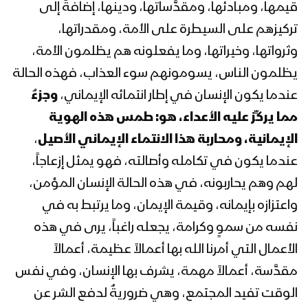
قيمها، ومبادئها، ومقدَّساتها، ودينها، إضافةً إلى
السيد عبدالملك بدرالدين الحوثي 1441هـ
تركيزهم على السيطرة على الأمة، ومقدراتها،
وثرواتها، وخيراتها، وما يفعلونه هم يظلمون الأمة،
المحاضرة الرمضانية الثامنة لقائد الثورة
يظلمون الناس، يسومونهم سوء العذاب، فهذه الحالة
السيد عبدالملك بدرالدين الحوثي 1441هـ
عندما يكون الإنسان في إطار انتمائه الإيماني،
وجزءٌ
مما يركِّز عليه الأعداء، هو: طمس هذه الهوية
المحاضرة الرمضانية السابعة لقائد الثورة
الإيمانية، ومحاربة هذا الانتماء الإيماني الأصيل
،
السيد عبدالملك بدرالدين الحوثي 1441هـ
عندما يكون في تكامله وأصالته، فهو يمثل إزعاجاً،
لهم وهم يحاربونه، في هذه الحالة الإنسان المؤمن،
المحاضرة الرمضانية السادسة لقائد الثورة
واعتزازه بإيمانه، وقيمة الإيمان، وما يرتبط به في
السيد عبدالملك بدرالدين الحوثي 1441هـ
نفسه من سموٍ وكرامة، يجعله راغباً، يرى في هذه
الأعمال التي أمرنا الله بها أعمالاً عظيمة، أعمالاً
مقدَّسة، أعمالاً مهمة، يشرف بها الإنسان، وفي نفس
المحاضرة الرمضانية الخامسة لقائد الثورة
السيد عبدالملك بدرالدين الحوثي 1441هـ
الوقت تفيد المجتمع، وهي ضروريةٌ لدفع الشر عن