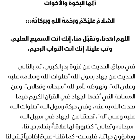
المحاضرة الرمضانية السابعة عشرة للسيد
أيُّها الإخوة والأخوات
القائد عبدالملك بدرالدين الحوثي 18
رمضان 1444هـ
السَّـلَامُ عَلَيْكُمْ وَرَحْمَةُ اللهِ وَبَرَكَاتُهُ؛؛؛
المحاضرة الرمضانية السادسة عشرة للسيد
اللهم اهدنا، وتقبَّل منا، إنك أنت السميع العليم،
القائد عبدالملك بدرالدين الحوثي 17
رمضان 1444هـ
وتب علينا، إنك أنت التواب الرحيم.
المحاضرة الرمضانية الخامسة عشرة للسيد
في سياق الحديث عن غزوة بدرٍ الكبرى، ثم بالتالي
القائد عبدالملك بدرالدين الحوثي 16
الحديث عن جهاد رسول الله “صلوات الله وسلامه عليه
رمضان 1444هـ
وعلى آله”، ونهوضه بأمر الله “سبحانه وتعالى”، وعن
المحاضرة الرمضانية الرابعة عشرة للسيد
المساحة التي أخذها الجهاد في القرآن الكريم فيما
القائد عبدالملك بدرالدين الحوثي 15
تحدث الله به عنه، وفي حركة رسول الله “صلوات الله
رمضان 1444هـ
عليه وعلى آله”، تحدثنا عن الجهاد في سبيل الله
المحاضرة الرمضانية الثالثة عشرة للسيد
“سبحانه وتعالى” كضرورةٍ لها علاقةٌ بنظم حياتنا،
القائد عبدالملك بدرالدين الحوثي 14
وبشؤون حياتنا، فليست- كما قلنا- عبءً إضافياً يُنتِج لنا