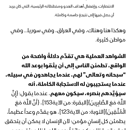
عبدالملك بدرالدين الحوثي 07 رمضان
الانتصارات، وإفشال أهداف العدو ومخططاته الرئيسية، التي كان يريد
1442هـ
أن يصل فيها إلى نتيجةٍ حاسمة وكاملة.
المحاضرة الرمضانية السادسة للسيد
وهكذا هنا وهناك، وفي العراق، وفي سوريا… وفي
عبدالملك بدرالدين الحوثي 06 رمضان
1442هـ
مواطن كثيرة.
المحاضرة الرمضانية الخامسة للسيد
الشواهد العملية هي تقدِّم دلالةً واضحة من
عبدالملك بدرالدين الحوثي 05 رمضان
الواقع، تطمئن الناس إلى أن يثقوا بوعد الله
1442هـ
“سبحانه وتعالى” لهم، عندما يجاهدون في سبيله،
المحاضرة الرمضانية الرابعة للسيد عبد
عندما يستجيبون له الاستجابة الكاملة، أنه
الملك بدر الدين الحوثي 04 رمضان 1442هـ
سيؤيِّدهم بنصره، سيكون معهم
، عندما يقول: {إِنَّ
اللَّهَ مَعَ الصَّابِرِينَ}[البقرة: من الآية153]، {أَنَّ اللَّهَ مَعَ
المحاضرة الرمضانية الثالثة للسيد عبدالملك
الْمُتَّقِينَ}[التوبة: من الآية123]، هو يقدِّم وعداً عظيماً،
بدرالدين الحوثي 03 رمضان 1442هـ
يطمئن كل إنسانٍ مؤمن؛ لأن الإنسان لا يمكن أن يتحقق