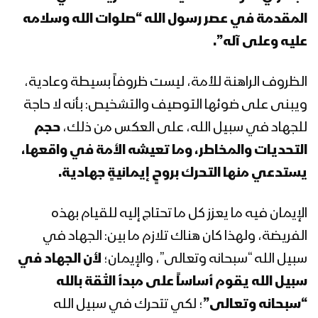
المقدمة في عصر رسول الله “صلوات الله وسلامه
كلمة السيد عبد الملك بدرالدين الحوثي
في ذكرى استشهاد الإمام علي (عليه
عليه وعلى آله”.
السلام) – 20 رمضان 1442هـ
الظروف الراهنة للأمة، ليست ظروفاً بسيطة وعادية،
المحاضرة الرمضانية التاسعة عشرة للسيد
ويبنى على ضوئها التوصيف والتشخيص: بأنه لا حاجة
عبدالملك بدرالدين الحوثي 19رمضان
1442هـ
للجهاد في سبيل الله، على العكس من ذلك،
حجم
التحديات والمخاطر، وما تعيشه الأمة في واقعها،
المحاضرة الرمضانية الثامنة عشرة للسيد
يستدعي منها التحرك بروحٍ إيمانيةٍ جهادية.
عبد الملك بدر الدين الحوثي 18رمضان
1442هـ
الإيمان فيه ما يعزز كل ما تحتاج إليه للقيام بهذه
المحاضرة الرمضانية السابعة عشرة للسيد
الفريضة، ولهذا كان هناك تلازم ما بين: الجهاد في
عبد الملك بدر الدين الحوثي 17رمضان
سبيل الله “سبحانه وتعالى”، والإيمان؛
لأن الجهاد في
1442هـ
سبيل الله يقوم أساساً على مبدأ الثقة بالله
“سبحانه وتعالى”
؛ لكي تتحرك في سبيل الله
المحاضرة الرمضانية السادسة عشرة للسيد