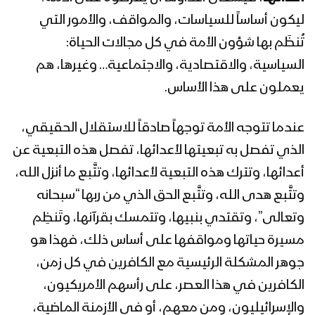
كلمة قائد الثورة السيد عبدالملك بدرالدين
الحوثي تهيئةً لاستقبال شهر رمضان
ليكون أساساً للسياسات، والمواقف، والأمور التي
المبارك 1441هـ
تُنظَم بها شؤون الأمة في كل مجالات الحياة:
السياسية، والاقتصادية، والاجتماعية… وغيرها، هم
المحاضرة الرمضانية السابعة والعشرون
لقائد الثورة السيد عبدالملك بدرالدين
يعملون على هذا الأساس.
الحوثي 30 رمضان 1440هـ
عندما تتوجه الأمة توجهاً صادقاً للاستقلال الحقيقي،
المحاضرة الرمضانية السادسة والعشرون
الذي تفصل به تبعيتها لأعدائها، تفصل هذه التبعية عن
لقائد الثورة السيد عبدالملك بدرالدين
الحوثي 1440هـ
أعدائها، وتترك هذه التبعية لأعدائها، وتتَّبع ما أنزل الله،
وتتَّبع هدى الله، وتتَّبع الحق الذي من ربها “سبحانه
المحاضرة الرمضانية الخامسة والعشرون
وتعالى”، وتقتدي بنبيها، وتتمسك بقرآنها، وتَنظِم
لقائد الثورة السيد عبدالملك بدرالدين
مسيرة حياتها ومواقفها على أساس ذلك، فهذا هو
الحوثي 28 رمضان 1440هـ
جوهر المشكلة الرئيسية مع الكافرين في كل زمن،
المحاضرة الرمضانية الرابعة والعشرون لقائد
الكافرين في هذا العصر، على رأسهم الأمريكيون،
الثورة السيد عبدالملك بدرالدين الحوثي
والإسرائيليون، ومن معهم، أو في الأزمنة الماضية،
1440هـ