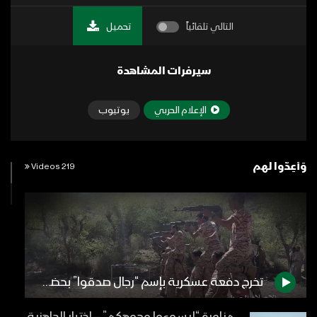
التالي تلقائياً
تحميل
سيرفرات المشاهدة
الإعلام الحربي
يوتيوب
وَأَعِدُّوا لهم
219 Videos
تخرج دفعة عسكرية بإسم “رجال صدقوا” بحضور وزير الاعلام ضيف الله الشامي