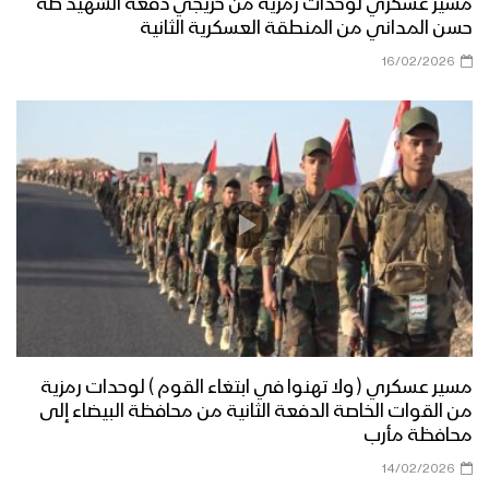
مراسل الاعلام الحربي
مسير عسكري لوحدات رمزية من خريجي دفعة الشهيد طه
حسن المداني من المنطقة العسكرية الثانية
مناورة مولد النور العسكرية لقوات اللواء
16/02/2026
الثامن حماية رئاسية تزامناً مع قدوم ذكرى
المولد النبوي الشريف وثورة الـ 21 من
سبتمبر
قوات الدعم والإسناد تنفذ مناورة عسكرية
بعنوان (وإن عدتم عدنا) – الجوف
نشيد تحية الأحرار – فرقة الرسالة 1444هـ
مسير عسكري ( ولا تهنوا في ابتغاء القوم ) لوحدات رمزية
مسير وعرض عسكري مهيب لوحدات من
من القوات الخاصة الدفعة الثانية من محافظة البيضاء إلى
قوات الاحتياط للمنطقة العسكرية الرابعة –
محافظة مأرب
فلاشة
14/02/2026