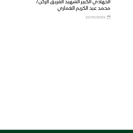
الجهادي الكبير الشهيد الفريق الركن/
الخاصة في المنطقة العسكرية
محمد عبد الكريم الغماري
الثانية
20/10/2025
تخرج دفعة طوفان الأقصى
“قوات خاصة” من منتسبي لواء
القدس بالمنطقة العسكرية
المركزية
المنطقة العسكرية السابعة
تقيم عرض عسكري مهيب
لوحدات رمزية من قواتها
بمناسبة العيد الـ 60 لثورة 14
أكتوبر المجيدة بحضور الرئيس
المشاط
موجز لأبرز ما جاء في العرض
العسكري في الذكرى التاسعة
لثورة 21 سبتمبر
القوة الصاروخية في العرض