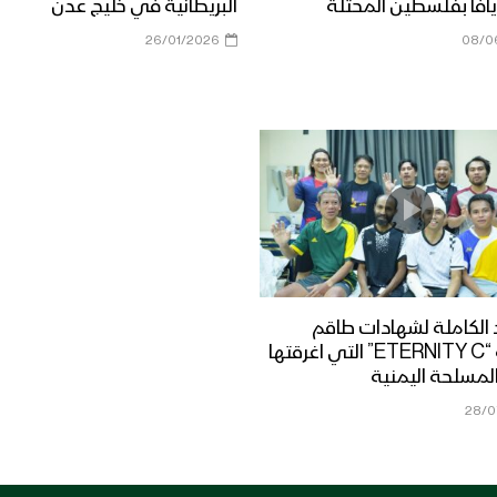
افا بفلسطين المحتلة
البريطانية في خليج عدن
26/01/2026
08/0
الكاملة لشهادات طاقم
السفينة “ETERNITY C” التي اغرقتها
لمسلحة اليمنية
28/0