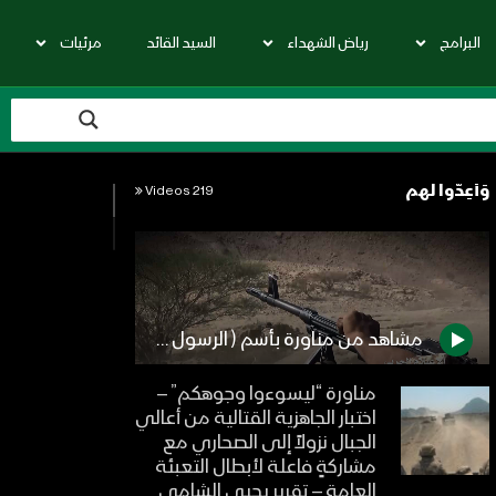
البرامج
رياض الشهداء
السيد القائد
مرئيات
وَأَعِدُّوا لهم
219 Videos
مشاهد من مناورة بأسم ( الرسول محمد صلى الله عليه واله )
مناورة “ليسوءوا وجوهكم” –
اختبار الجاهزية القتالية من أعالي
الجبال نزولاً إلى الصحاري مع
مشاركةٍ فاعلة لأبطال التعبئة
العامة – تقرير يحيى الشامي