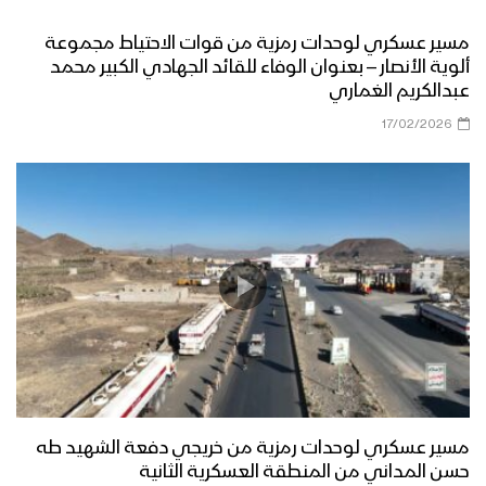
العسكرية المركزية
مسير عسكري لوحدات رمزية من قوات الاحتياط مجموعة
ألوية الأنصار – بعنوان الوفاء للقائد الجهادي الكبير محمد
المنطقة العسكرية السابعة تقيم عرض
عبدالكريم الغماري
عسكري مهيب لوحدات رمزية من قواتها
بمناسبة العيد الـ 60 لثورة 14 أكتوبر
17/02/2026
المجيدة بحضور الرئيس المشاط
موجز لأبرز ما جاء في العرض العسكري في
الذكرى التاسعة لثورة 21 سبتمبر
القوة الصاروخية في العرض العسكري
التاسع لثورة ال 21 من سبتمبر – تقرير
مراسل الاعلام الحربي
مناورة مولد النور العسكرية لقوات اللواء
الثامن حماية رئاسية تزامناً مع قدوم ذكرى
مسير عسكري لوحدات رمزية من خريجي دفعة الشهيد طه
المولد النبوي الشريف وثورة الـ 21 من
حسن المداني من المنطقة العسكرية الثانية
سبتمبر