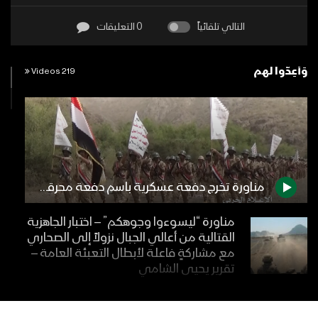
التالي تلقائياً
0 التعليقات
وَأَعِدُّوا لهم
219 Videos
مناورة تخرج دفعة عسكرية باسم دفعة محرقة الساحل الغربي
مناورة “ليسوءوا وجوهكم” – اختبار الجاهزية
القتالية من أعالي الجبال نزولاً إلى الصحاري
مع مشاركةٍ فاعلة لأبطال التعبئة العامة –
تقرير يحيى الشامي
مناورة “لِيَسُوءُوا وُجُوهَكُمْ” العسكرية
“المناطق الجبلية والصحراوية ومشاركة