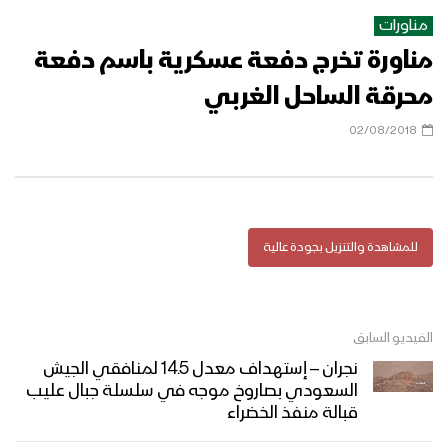
قوات التعبئة العامة” – 1446هـ
مناورات
مناورة تخرج دفعة عسكرية باسم دفعة
مناورة “لِيَسُوءُوا وُجُوهَكُمْ” العسكرية
عمليات قتالية معقدة تبدأ من البحر وتمتد
محرقة الساحل الغربي
إلى السواحل والمدن.. تكتيكات متقدمة
وأسلحة جديدة – تقرير
02/08/2018
مناورة “لِيَسُوءُوا وُجُوهَكُمْ” العسكرية
للقوات المسلحة اليمنية – فلاشة 2 –
1446هـ
للمشاهدة والتنزيل بجودة عالية
مناورة “لِيَسُوءُوا وُجُوهَكُمْ” العسكرية
للقوات المسلحة اليمنية – فلاشة 1 –
1446هـ
الفيديو السابق
مناورة “لِيَسُوءُوا وُجُوهَكُمْ” العسكرية
نجران – إستهداف معدل 14.5 لمنافقي الجيش
للقوات المسلحة اليمنية تُحاكي التصدي
السعودي بصاروخ موجه في سلسلة جبال عليب
لأربع موجات هجومية واسعة بحراً وبراً
قبالة منفذ الخضراء