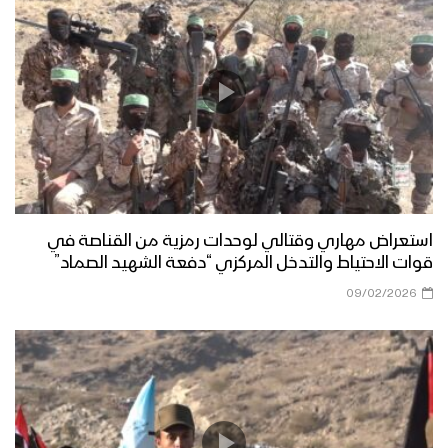
محافظة إب
كلمة الرئيس المشاط خلال عرض عسكري
لوحدات نوعية من قوات الاحتياط للمنطقة
العسكرية الرابعة بمحافظة إب
دائرة الرعاية الاجتماعية تختتم دورة
تثقيفية وتنشيطية لـ 46 أسير محرر من
أبطال القوات المسلحة
استعراض مهاري وقتالي لوحدات رمزية من القناصة في
قوات الاحتياط والتدخل المركزي “دفعة الشهيد الصماد”
حفل تخرج دفعة تخصص “انعاش وطوارئ”
بالمنطقة العسكرية السابعة
09/02/2026
مناورة الوفاء للشهيد القائد – فلاشة 3