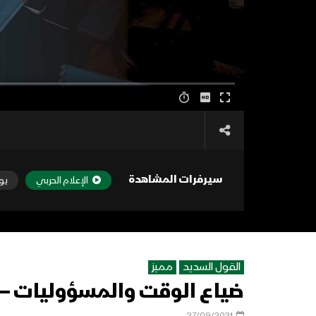
سيرفرات المشاهدة
الإعلام الحربي
يو
القول السديد
مميز
ضياع الوقت والمسؤوليات – القو
27/09/2021