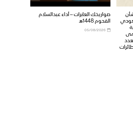
أنت المعني – القول السديد
1444هـ
شأن
صواريخك العابرات – أداء عبدالسلام
عودي
القحوم 1448هـ
ة
05/08/2026
الجوف – رسائل المجاهدين
مى
المرابطين في جبهة المرازيق
عدد
بمناسبة شهر رمضان المبارك –
طائرات
1444هـ
ميادين الجهاد – حلقة خاصة من
جبهة جيزان بمناسبة شهر
رمضان المبارك والعام الثامن
من الصمود 1444هـ
زامل لك حياتي وموتي |
عيسى الليث – 1444هـ
نشيد ادْعُ الإله – هاشم الحمامي
1444هـ