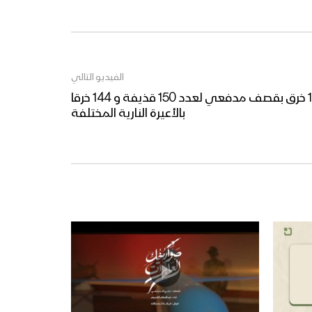
خوفاً وطمعاً – القول السديد –
الإنتاج الفني للإعلام الحربي
1444هـ
الفيديو التالي
المصدر: من بين الخروقات 18 خرق بقصف مدفعي لعدد 150 قذيفة و 144 خرقا
ميادين الجهاد – حلقة رمضانية
بالأعيرة النارية المختلفة
من جبهات تعز – 1444هـ
نشيد وليُّ المؤمنين – فرقة
الشهيد القائد 1444هـ
غاية الصيام – القول السديد
1444هـ