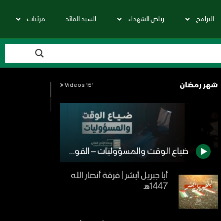
البرامج
رياض الشهداء
السيد القائد
مرئيات
شهر رمضان
151 Videos
ضياع الوقت والمسؤوليات – القول السديد 1443هـ
أبا جبريل أبشر | فرقة أنصار الله
1447هـ