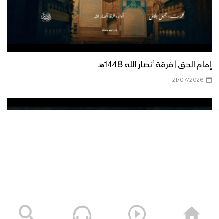
نشيد يارب يارحمن – فرقة الشهيد الصماد
1444هـ
مناجاة التائبين | فرقة أنصار الله – 1444هـ
إمام الحق | فرقة أنصار الله 1448هـ
21/07/2026
نشيد إلهي بحبك – عبدالوهاب الجلال
1444هـ
توشيح قف بالخضوع | عبد الوهاب المطري
– 1444هـ
كليب نزداد إيمانا | فرقة أنصار الله – 1444هـ