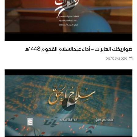
نشيد ادْعُ الإله – هاشم الحمامي 1444هـ
نجران – مقابلات مع المجاهدين المرابطين
صواريخك العابرات – أداء عبدالسلام القحوم 1448هـ
في جبهة نجران بمناسبة شهر رمضان
05/08/2026
المبارك
ميادين الجهاد – حلقة خاصة من الساحل
الغربي بمناسبة شهر رمضان المبارك والعام
الثامن من الصمود 1444هـ
ليلة القدر – القول السديد 1444هـ