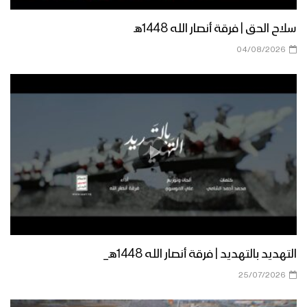
جيزان – رسائل المجاهدين المرابطين في
جبهة جيزان بمناسبة شهر رمضان المبارك –
سلاح الحق | فرقة أنصار الله 1448هـ
1444
04/08/2026
نشيد ابتهالات تائب – فرقة الشهيد القائد
1444هـ
نشيد شهر الإحسان – فرقة المصطفى
1444هـ
مونتاج زامل | إهدِنا يا الله – عيسى الليث
1444هـ
التهديد بالتهديد | فرقة أنصار الله 1448هـ_
25/07/2026
دعاء خواتم الخير – فرقة أنصار الله 1444هـ