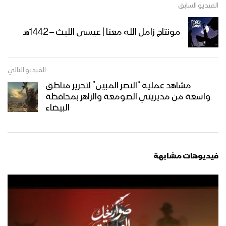
غاية الصيام – القول السديد 1444هـ
الفيديو السابق
مونتاج زامل الله معنا | عيسى الليث – 1442هـ
أنت المعني – القول السديد 1444هـ
الفيديو التالي
مشاهد عملية “النصر المبين” لتحرير مناطق
واسعة من مديريتي الصومعة والزاهر بمحافظة
الجوف – رسائل المجاهدين المرابطين في
البيضاء
جبهة المرازيق بمناسبة شهر رمضان المبارك
– 1444هـ
ميادين الجهاد – حلقة خاصة من جبهة جيزان
فيديوهات مشابهة
بمناسبة شهر رمضان المبارك والعام الثامن
من الصمود 1444هـ
زامل لك حياتي وموتي | عيسى الليث –
1444هـ