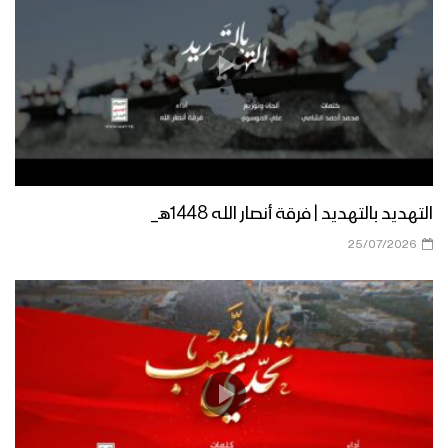
نجران – مقابلات مع المجاهدين المرابطين
في جبهة نجران بمناسبة شهر رمضان
المبارك
ميادين الجهاد – حلقة خاصة من الساحل
الغربي بمناسبة شهر رمضان المبارك والعام
الثامن من الصمود 1444هـ
التهديد بالتهديد | فرقة أنصار الله 1448هـ_
ليلة القدر – القول السديد 1444هـ
25/07/2026
جيزان – رسائل المجاهدين المرابطين في
جبهة جيزان بمناسبة شهر رمضان المبارك –
1444
نشيد ابتهالات تائب – فرقة الشهيد القائد
1444هـ