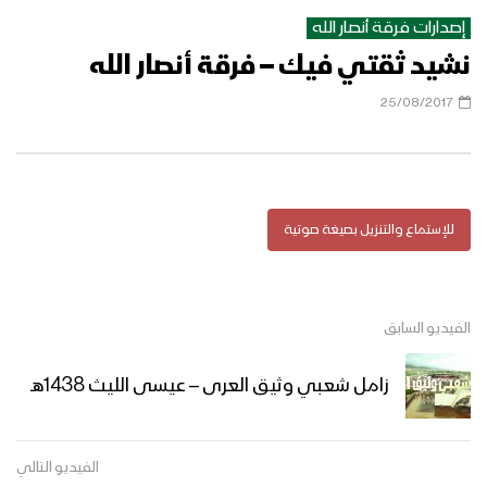
إصدارات فرقة أنصار الله
نشيد ثقتي فيك – فرقة أنصار الله
ميادين الجهاد – الحلقة الثانية من جبهة
البقع في نجران بمناسبة شهر رمضان
25/08/2017
المبارك 1446هـ
شهر رمضان الفرصة الثمينة – القول السديد
1445هـ
للإستماع والتنزيل بصيغة صوتية
الاتباع للقرآن الكريم – القول السديد 1445هـ
الفيديو السابق
زامل شعبي وثيق العرى – عيسى الليث 1438هـ
أهمية تعلم القرآن الكريم – القول السديد
1445هـ
الفيديو التالي