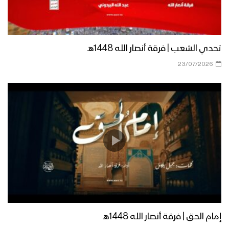
نشيد شهر الإحسان – فرقة المصطفى
تحدي الشعب | فرقة أنصار الله 1448هـ
1444هـ
23/07/2026
مونتاج زامل | إهدِنا يا الله – عيسى الليث
1444هـ
دعاء خواتم الخير – فرقة أنصار الله 1444هـ
ميادين الجهاد – الحلقة الرمضانية الثانية من
جبهات الجوف – 1444هـ
إمام الحق | فرقة أنصار الله 1448هـ