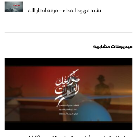
خوفاً وطمعاً – القول السديد – الإنتاج
نشيد عهود الفداء – فرقة أنصار الله
الفني للإعلام الحربي 1444هـ
ميادين الجهاد – حلقة رمضانية من جبهات
تعز – 1444هـ
فيديوهات مشابهة
نشيد وليُّ المؤمنين – فرقة الشهيد القائد
1444هـ
غاية الصيام – القول السديد 1444هـ
أنت المعني – القول السديد 1444هـ