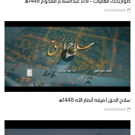
صواريخك العابرات – أداء عبدالسلام القحوم 1448هـ
05/08/2026
الجوف – رسائل المجاهدين المرابطين في
جبهة المرازيق بمناسبة شهر رمضان المبارك
– 1444هـ
ميادين الجهاد – حلقة خاصة من جبهة جيزان
بمناسبة شهر رمضان المبارك والعام الثامن
من الصمود 1444هـ
زامل لك حياتي وموتي | عيسى الليث –
1444هـ
سلاح الحق | فرقة أنصار الله 1448هـ
04/08/2026
نشيد ادْعُ الإله – هاشم الحمامي 1444هـ