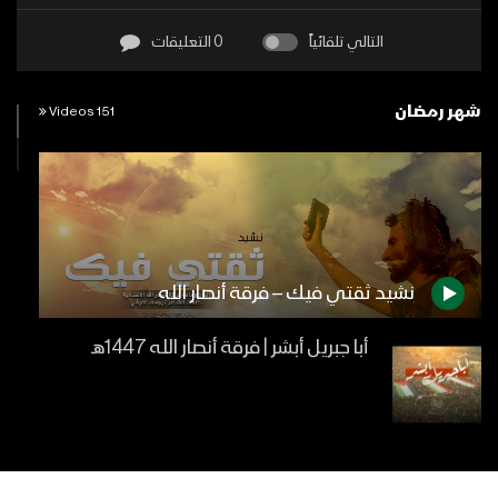
التالي تلقائياً
0 التعليقات
شهر رمضان
151 Videos
نشيد ثقتي فيك – فرقة أنصار الله
أبا جبريل أبشر | فرقة أنصار الله 1447هـ
كليب منهاج الحياة | فرقة أنصار الله 1447هـ