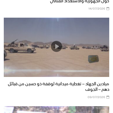
حول الجهوزية والاستعداد القتالي
14/07/2026
نشيد ادْعُ الإله – هاشم الحمامي 1444هـ
نجران – مقابلات مع المجاهدين المرابطين
في جبهة نجران بمناسبة شهر رمضان
المبارك
ميادين الجهاد – حلقة خاصة من الساحل
الغربي بمناسبة شهر رمضان المبارك والعام
الثامن من الصمود 1444هـ
ميادين الجهاد – تغطية ميدانية لوقفة ذو حسين من قبائل
دهم – الجوف
ليلة القدر – القول السديد 1444هـ
09/07/2026