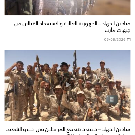
غاية الصيام – القول السديد 1444هـ
ميادين الجهاد – الجهوزية العالية والاستعداد القتالي من
جبهات مأرب
أنت المعني – القول السديد 1444هـ
03/08/2026
الجوف – رسائل المجاهدين المرابطين في
جبهة المرازيق بمناسبة شهر رمضان المبارك
– 1444هـ
ميادين الجهاد – حلقة خاصة من جبهة جيزان
بمناسبة شهر رمضان المبارك والعام الثامن
من الصمود 1444هـ
زامل لك حياتي وموتي | عيسى الليث –
1444هـ
ميادين الجهاد – حلقة خاصة مع المرابطين في خب و الشعف