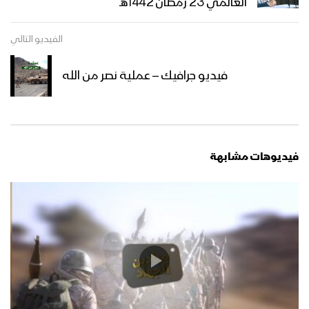
العالمي 23 رمضان 1442هـ
أهمية تعلم القرآن الكريم – القول السديد
الفيديو التالي
1445هـ
فيديو جرافيك – عملية نصر من الله
خوفاً وطمعاً – القول السديد – الإنتاج
الفني للإعلام الحربي 1444هـ
فيديوهات مشابهة
ميادين الجهاد – حلقة رمضانية من جبهات
تعز – 1444هـ
نشيد وليُّ المؤمنين – فرقة الشهيد القائد
1444هـ