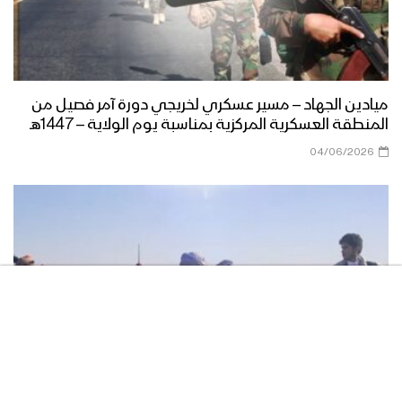
ميادين الجهاد – الحلقة الرمضانية الثانية من
جبهات الجوف – 1444هـ
ميادين الجهاد – مسير عسكري لخريجي دورة آمر فصيل من
المنطقة العسكرية المركزية بمناسبة يوم الولاية – 1447هـ
أعظم طاقة معنوية – القول السديد
04/06/2026
1444هـ
نشيد يا مولانا – فرقة الشهيد القائد 1444هـ
كتاب الله | فرقة أنصار الله – 1444هـ