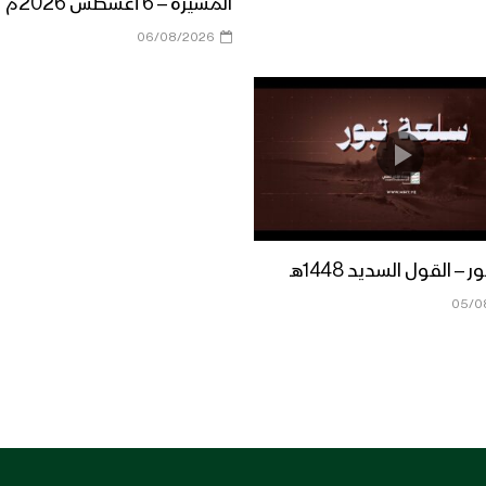
المسيرة – 6 أغسطس 2026م
06/08/2026
– القول السديد 1448هـ
05/0