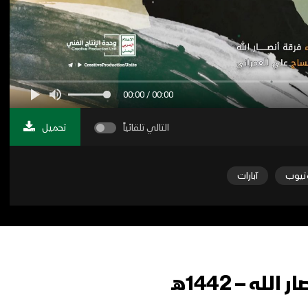
00:00 / 00:00
التالي تلقائياً
تحميل
تيوب
آبارات
ه – 1442هـ