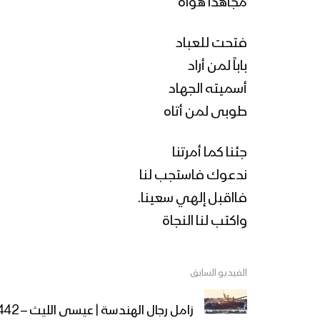
مجاهداً هواه
فتحت للعباد
باباً لمن أراد
أسميته الجهاد
طوبى لمن أتاه
جئنا كما أمرتنا
ندعوك فاستجب لنا
فااقبل إلهي سعينا.
واكتب لنا النجاة
الفيديو السابق
زامل رجال الهندسة | عيسى الليث – 1442هـ