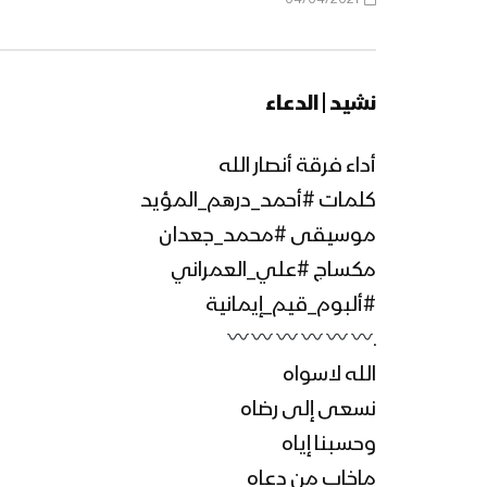
نشيد | الدعاء
أداء فرقة أنصار الله
كلمات #أحمد_درهم_المؤيد
موسيقى #محمد_جعدان
مكساج #علي_العمراني
#ألبوم_قيم_إيمانية
ـ
الله لاسواه
نسعى إلى رضاه
وحسبنا إياه
ماخاب من دعاه