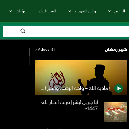
البرامج
رياض الشهداء
السيد القائد
مرئيات
شهر رمضان
151 Videos
(مأدبة الله – واحـة الرحمة والخير ) – من القول السديد 1442هـ
أبا جبريل أبشر | فرقة أنصار الله
1447هـ