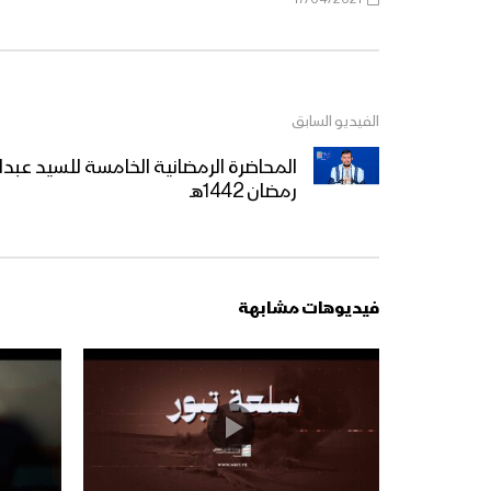
الفيديو السابق
رمضان 1442هـ
فيديوهات مشابهة