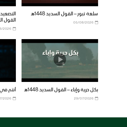
سلعة تبور – القول السديد 1448هـ
التصعيد 
القول السدي
05/08/2026
8/2026
بكل حرية وإباء – القول السديد 1448هـ
أنتم في مأ
7/2026
29/07/2026