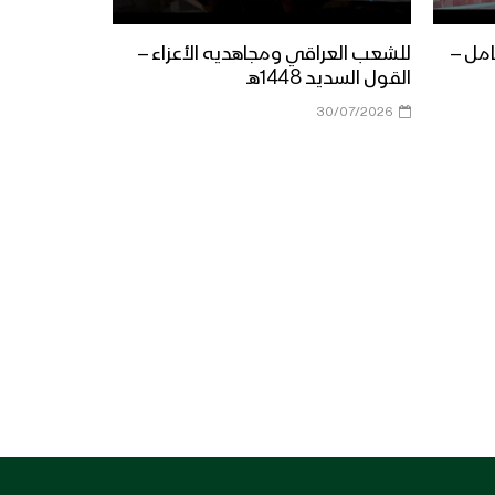
أنت المعني – القول السديد
1444هـ
امل –
للشعب العراقي ومجاهديه الأعزاء –
القول السديد 1448هـ
30/07/2026
الجوف – رسائل المجاهدين
المرابطين في جبهة المرازيق
بمناسبة شهر رمضان المبارك –
1444هـ
ميادين الجهاد – حلقة خاصة من
جبهة جيزان بمناسبة شهر
رمضان المبارك والعام الثامن
من الصمود 1444هـ
زامل لك حياتي وموتي |
عيسى الليث – 1444هـ
نشيد ادْعُ الإله – هاشم الحمامي
1444هـ