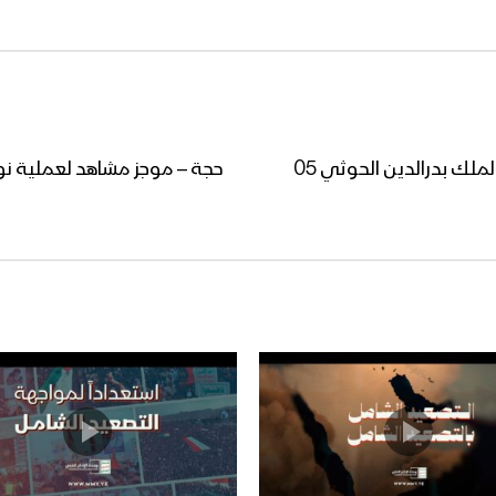
المحاضرة الرمضانية الخامسة للسيد عبدالملك بدرالدين الحوثي 05
حجة – موجز مشاهد لعملية نو