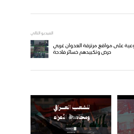
خوفاً وطمعاً – القول السديد –
الإنتاج الفني للإعلام الحربي
1444هـ
الفيديو التالي
عية على مواقع مرتزقة العدوان غربي
ميادين الجهاد – حلقة رمضانية
حرض وتكبيدهم خسائر فادحة
من جبهات تعز – 1444هـ
نشيد وليُّ المؤمنين – فرقة
الشهيد القائد 1444هـ
غاية الصيام – القول السديد
1444هـ