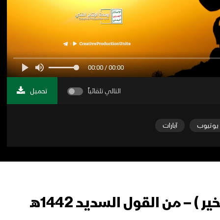
00:00 / 00:00
التالي تلقائياً
تحميل
يوتيوب
آبارات
 ) – من القول السديد 1442هـ