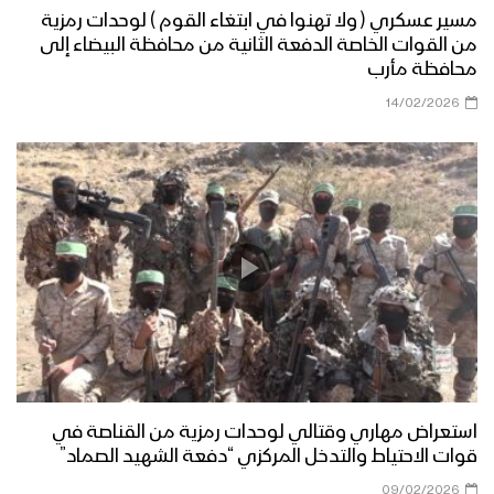
مسير عسكري لوحدات من قوات الاحتياط
مسير عسكري ( ولا تهنوا في ابتغاء القوم ) لوحدات رمزية
التابعة للمنطقة العسكرية الرابعة في
من القوات الخاصة الدفعة الثانية من محافظة البيضاء إلى
محافظة إب
محافظة مأرب
14/02/2026
كلمة الرئيس المشاط خلال عرض عسكري
لوحدات نوعية من قوات الاحتياط للمنطقة
العسكرية الرابعة بمحافظة إب
دائرة الرعاية الاجتماعية تختتم دورة
تثقيفية وتنشيطية لـ 46 أسير محرر من
أبطال القوات المسلحة
حفل تخرج دفعة تخصص “انعاش وطوارئ”
بالمنطقة العسكرية السابعة
استعراض مهاري وقتالي لوحدات رمزية من القناصة في
مناورة الوفاء للشهيد القائد – فلاشة 3
قوات الاحتياط والتدخل المركزي “دفعة الشهيد الصماد”
09/02/2026