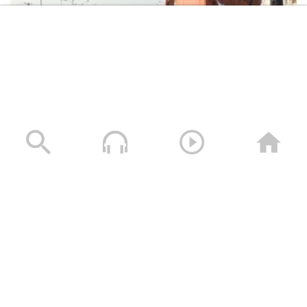
قوات اللواء الثامن حماية رئاسية تقيم
مناورة “درع القدس” بحضور رئيس هيئة
الأركان وقائد المنطقة العسكرية الخامسة
هيئة التدريب والتاهيل تحتفل بتخرج الدفعة
الحادية عشر مستويات قيادية ” قادة
فصائل “
مسير عسكري لوحدات رمزية من ألوية الصمود ضمن
مناورة “الصمود بوجه العدوان” بمشاركة
الجاهزية والاستعداد القتالي
جميع الوحدات العسكرية للقوات المسلحة
02/02/2026
– تقرير مراسل الاعلام الحربي
القوات المسلحة اليمنية تنفذ مناورة
“الصمود بوجه العدوان” بمشاركة جميع
الوحدات العسكرية
وزير الدفاع خلال زيارته لمعسكر القوات
الخاصة: جاهزون لاتخاذ أي موقف قتالي