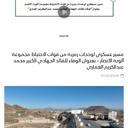
تخرج دفعة طوفان الأقصى “قوات خاصة”
من منتسبي لواء القدس بالمنطقة
العسكرية المركزية
المنطقة العسكرية السابعة تقيم عرض
عسكري مهيب لوحدات رمزية من قواتها
بمناسبة العيد الـ 60 لثورة 14 أكتوبر
المجيدة بحضور الرئيس المشاط
مسير عسكري لوحدات رمزية من قوات الاحتياط مجموعة
موجز لأبرز ما جاء في العرض العسكري في
ألوية الأنصار – بعنوان الوفاء للقائد الجهادي الكبير محمد
الذكرى التاسعة لثورة 21 سبتمبر
عبدالكريم الغماري
17/02/2026
القوة الصاروخية في العرض العسكري
التاسع لثورة ال 21 من سبتمبر – تقرير
مراسل الاعلام الحربي
مناورة مولد النور العسكرية لقوات اللواء
الثامن حماية رئاسية تزامناً مع قدوم ذكرى