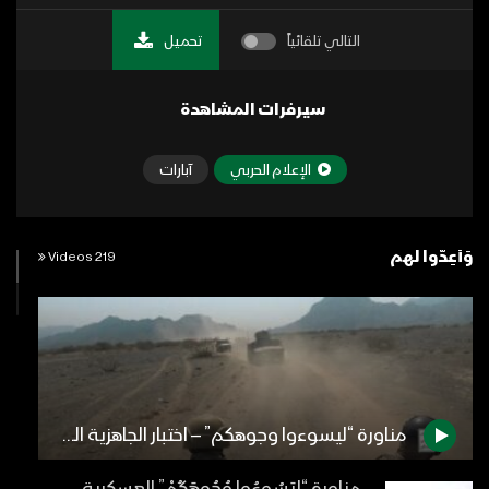
التالي تلقائياً
تحميل
سيرفرات المشاهدة
الإعلام الحربي
آبارات
وَأَعِدُّوا لهم
219 Videos
مناورة “ليسوءوا وجوهكم” – اختبار الجاهزية القتالية من أعالي الجبال نزولاً إلى الصحاري مع مشاركةٍ فاعلة لأبطال التعبئة العامة – تقرير يحيى الشامي