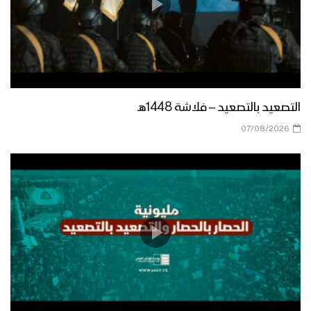
تخرج دفعة طوفان الأقصى “قوات خاصة”
من منتسبي لواء القدس بالمنطقة
العسكرية المركزية
المنطقة العسكرية السابعة تقيم عرض
عسكري مهيب لوحدات رمزية من قواتها
بمناسبة العيد الـ 60 لثورة 14 أكتوبر
التصعيد بالتصعيد – فلاشة 1448هـ
المجيدة بحضور الرئيس المشاط
07/08/2026
موجز لأبرز ما جاء في العرض العسكري في
الذكرى التاسعة لثورة 21 سبتمبر
القوة الصاروخية في العرض العسكري
التاسع لثورة ال 21 من سبتمبر – تقرير
مراسل الاعلام الحربي
مناورة مولد النور العسكرية لقوات اللواء
الثامن حماية رئاسية تزامناً مع قدوم ذكرى