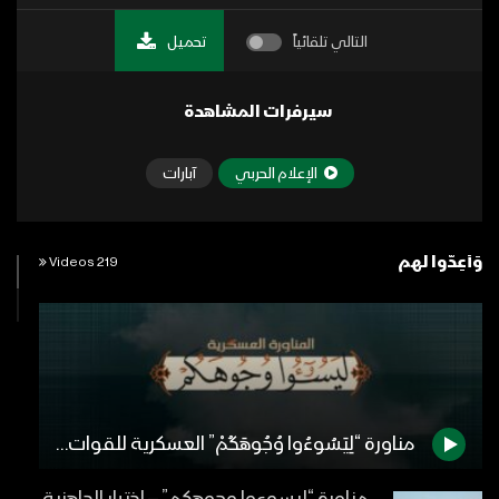
التالي تلقائياً
تحميل
سيرفرات المشاهدة
الإعلام الحربي
آبارات
وَأَعِدُّوا لهم
219 Videos
مناورة “لِيَسُوءُوا وُجُوهَكُمْ” العسكرية للقوات المسلحة اليمنية – فلاشة 2 – 1446هـ