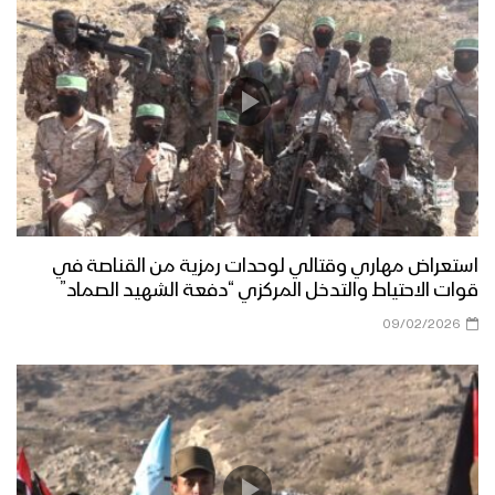
محافظة إب
كلمة الرئيس المشاط خلال عرض عسكري
لوحدات نوعية من قوات الاحتياط للمنطقة
العسكرية الرابعة بمحافظة إب
دائرة الرعاية الاجتماعية تختتم دورة
تثقيفية وتنشيطية لـ 46 أسير محرر من
أبطال القوات المسلحة
استعراض مهاري وقتالي لوحدات رمزية من القناصة في
قوات الاحتياط والتدخل المركزي “دفعة الشهيد الصماد”
حفل تخرج دفعة تخصص “انعاش وطوارئ”
بالمنطقة العسكرية السابعة
09/02/2026
مناورة الوفاء للشهيد القائد – فلاشة 3