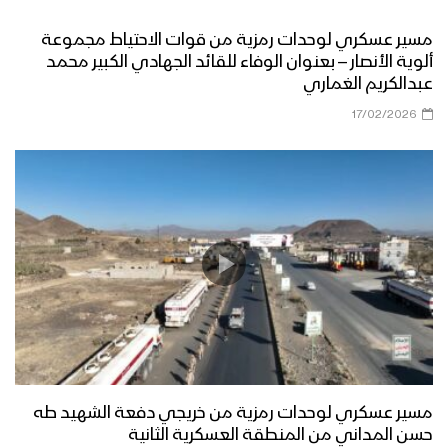
العسكرية المركزية
مسير عسكري لوحدات رمزية من قوات الاحتياط مجموعة
ألوية الأنصار – بعنوان الوفاء للقائد الجهادي الكبير محمد
المنطقة العسكرية السابعة تقيم عرض
عبدالكريم الغماري
عسكري مهيب لوحدات رمزية من قواتها
بمناسبة العيد الـ 60 لثورة 14 أكتوبر
17/02/2026
المجيدة بحضور الرئيس المشاط
موجز لأبرز ما جاء في العرض العسكري في
الذكرى التاسعة لثورة 21 سبتمبر
القوة الصاروخية في العرض العسكري
التاسع لثورة ال 21 من سبتمبر – تقرير
مراسل الاعلام الحربي
مناورة مولد النور العسكرية لقوات اللواء
الثامن حماية رئاسية تزامناً مع قدوم ذكرى
مسير عسكري لوحدات رمزية من خريجي دفعة الشهيد طه
المولد النبوي الشريف وثورة الـ 21 من
حسن المداني من المنطقة العسكرية الثانية
سبتمبر