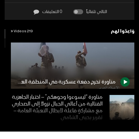
التالي تلقائياً
0 التعليقات
وَأَعِدُّوا لهم
219 Videos
مناورة تخرج دفعة عسكرية في المنطقة العسكرية الخامسة
مناورة “ليسوءوا وجوهكم” – اختبار الجاهزية
القتالية من أعالي الجبال نزولاً إلى الصحاري
مع مشاركةٍ فاعلة لأبطال التعبئة العامة –
تقرير يحيى الشامي
مناورة “لِيَسُوءُوا وُجُوهَكُمْ” العسكرية
“المناطق الجبلية والصحراوية ومشاركة