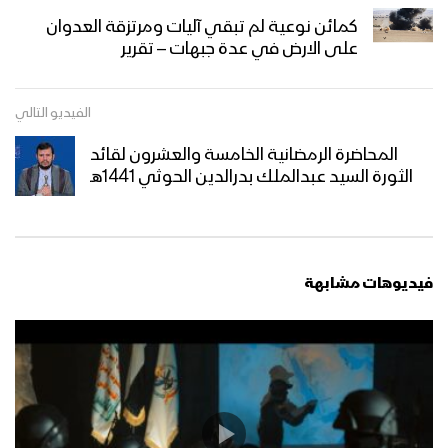
غاية الصيام – القول السديد 1444هـ
كمائن نوعية لم تبقي آليات ومرتزقة العدوان
على الارض في عدة جبهات – تقرير
أنت المعني – القول السديد 1444هـ
الفيديو التالي
المحاضرة الرمضانية الخامسة والعشرون لقائد
الثورة السيد عبدالملك بدرالدين الحوثي 1441هـ
الجوف – رسائل المجاهدين المرابطين في
جبهة المرازيق بمناسبة شهر رمضان المبارك
– 1444هـ
فيديوهات مشابهة
ميادين الجهاد – حلقة خاصة من جبهة جيزان
بمناسبة شهر رمضان المبارك والعام الثامن
من الصمود 1444هـ
زامل لك حياتي وموتي | عيسى الليث –
1444هـ