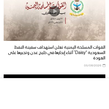
نشيد يارب يارحمن – فرقة الشهيد الصماد
1444هـ
مناجاة التائبين | فرقة أنصار الله – 1444هـ
القوات المسلحة اليمنية تعلن استهداف سفينة النفط
نشيد إلهي بحبك – عبدالوهاب الجلال
السعودية “Daisy” أثناء إبحارها في خليج عدن وتجبرها على
1444هـ
العودة
05/08/2026
توشيح قف بالخضوع | عبد الوهاب المطري
– 1444هـ
كليب نزداد إيمانا | فرقة أنصار الله – 1444هـ