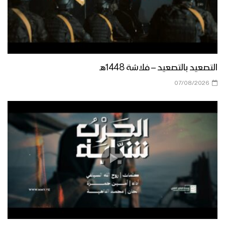
نشيد ادْعُ الإله – هاشم الحمامي 1444هـ
التصعيد بالتصعيد – فلاشة 1448هـ
نجران – مقابلات مع المجاهدين المرابطين
07/08/2026
في جبهة نجران بمناسبة شهر رمضان
المبارك
ميادين الجهاد – حلقة خاصة من الساحل
الغربي بمناسبة شهر رمضان المبارك والعام
الثامن من الصمود 1444هـ
ليلة القدر – القول السديد 1444هـ