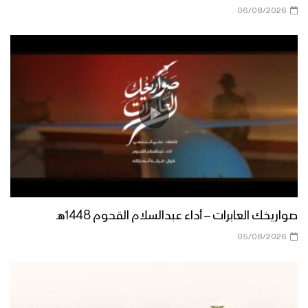
06/08/2026
ميادين الجهاد – الحلقة الرمضانية الثانية من
جبهات الجوف – 1444هـ
أعظم طاقة معنوية – القول السديد
1444هـ
نشيد يا مولانا – فرقة الشهيد القائد 1444هـ
صواريخك العابرات – أداء عبدالسلام القحوم 1448هـ
05/08/2026
كتاب الله | فرقة أنصار الله – 1444هـ