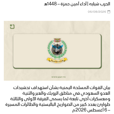
جيزان – رسائل المجاهدين المرابطين في
الحرب شبابه | أداء أمين حمزة – 1448هـ
جبهة جيزان بمناسبة شهر رمضان المبارك –
06/08/2026
1444
نشيد ابتهالات تائب – فرقة الشهيد القائد
1444هـ
نشيد شهر الإحسان – فرقة المصطفى
1444هـ
مونتاج زامل | إهدِنا يا الله – عيسى الليث
1444هـ
بيان القوات المسلحة اليمنية بشأن استهداف تحشيدات
العدو السعودي في مناطق الرويك والعبر والثنية
ومعسكرات أخرى تابعة لما يسمى الفرقة الأولى والثالثة
دعاء خواتم الخير – فرقة أنصار الله 1444هـ
طوارئ بعدد كبير من الصواريخ الباليستية والطائرات المسيرة
– 6 أغسطس 2026م