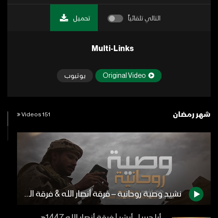
التالي تلقائياً
تحميل
Multi-Links
Original Video
يوتيوب
شهر رمضان
151 Videos
نشيد وصية روحانية – فرقة أنصار الله & فرقة الشهيد القائد 1441هـ