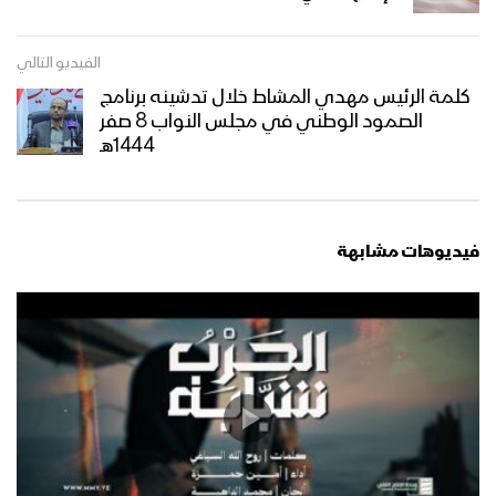
مناورة “لِيَسُوءُوا وُجُوهَكُمْ” العسكرية
الفيديو التالي
للقوات المسلحة اليمنية تُحاكي التصدي
كلمة الرئيس مهدي المشاط خلال تدشينه برنامج
لأربع موجات هجومية واسعة بحراً وبراً
الصمود الوطني في مجلس النواب 8 صفر
1444هـ
فلاشة 2 – تخرج دفعة “ثباتاً وانتصاراً على
طريق القدس” من الكليات العسكرية –
1446هـ
فيديوهات مشابهة
فلاشة 1 – تخرج دفعة “ثباتاً وانتصاراً على
طريق القدس” من الكليات العسكرية –
1446هـ
المشاهد الكاملة – لتخرج دفعات مقاتلة
من الكليات العسكرية البرية والبحري
والجوية بمناسبة العيد العاشر لثورة الـ 21
من سبتمبر المجيدة