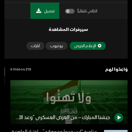
التالي تلقائياً
تحميل
سيرفرات المشاهدة
الإعلام الحربي
يوتيوب
آبارات
وَأَعِدُّوا لهم
219 Videos
جيشنا المبارك – من العرض العسكري “وعد الآخرة” – ولاتهنوا