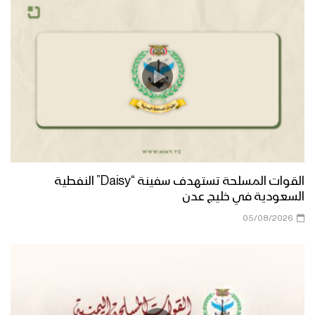
عرض عسكري مهيب لوحدات من قوات
الاحتياط التابعة للمنطقة العسكرية الرابعة
بمحافظة إب
مسير عسكري لوحدات من قوات الاحتياط
التابعة للمنطقة العسكرية الرابعة في
محافظة إب
كلمة الرئيس المشاط خلال عرض عسكري
لوحدات نوعية من قوات الاحتياط للمنطقة
العسكرية الرابعة بمحافظة إب
القوات المسلحة تستهدف سفينة “Daisy” النفطية
السعودية في خليج عدن
دائرة الرعاية الاجتماعية تختتم دورة
05/08/2026
تثقيفية وتنشيطية لـ 46 أسير محرر من
أبطال القوات المسلحة
حفل تخرج دفعة تخصص “انعاش وطوارئ”
بالمنطقة العسكرية السابعة