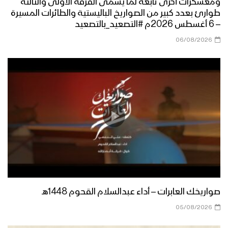
مراسل الاعلام الحربي
ومعسكرات أخرى تابعة لما يسمى الفرقة الأولى والثالثة
طوارئ بعدد كبير من الصواريخ الباليستية والطائرات المسيرة
– 6 أغسطس 2026م #التصعيد_بالتصعيد
مناورة مولد النور العسكرية لقوات اللواء
الثامن حماية رئاسية تزامناً مع قدوم ذكرى
06/08/2026
المولد النبوي الشريف وثورة الـ 21 من
سبتمبر
قوات الدعم والإسناد تنفذ مناورة عسكرية
بعنوان (وإن عدتم عدنا) – الجوف
نشيد تحية الأحرار – فرقة الرسالة 1444هـ
مسير وعرض عسكري مهيب لوحدات من
صواريخك العابرات – أداء عبدالسلام القحوم 1448هـ
قوات الاحتياط للمنطقة العسكرية الرابعة –
فلاشة
05/08/2026