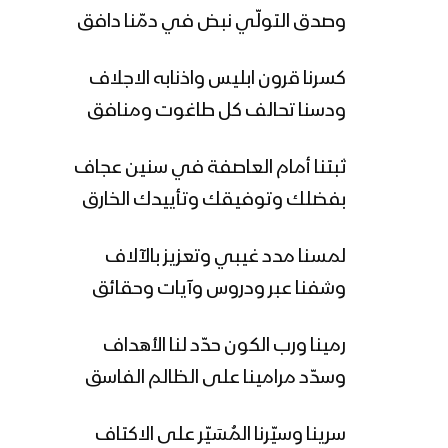
وصدق التولّي نبض في دمّنا دافق
كسرنا قرون ابليس واذنابه الاجلاف
ودسنا تحالف كل طاغوت ومنافق
ثبتنا أمام العاصفة في سنين عجاف
بفضلك وتوفيقك وتأييدك الخارق
لمسنا مدد غيبي وتعزيز بالآلاف
وشفنا عبر ودروس وآيات وحقائق
رمينا ورب الكون حدّد لنا الأهداف
وسدّد مرامينا على الظالم الفاسق
سرينا وسيّرنا المُسَيّر على الاكتاف