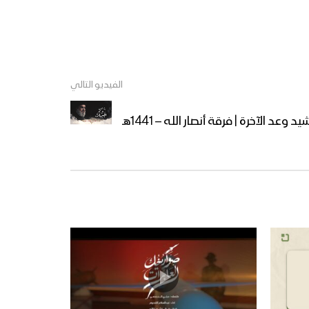
نشيد ابتهالات تائب – فرقة
الشهيد القائد 1444هـ
نشيد شهر الإحسان – فرقة
الفيديو التالي
المصطفى 1444هـ
 وعد الآخرة | فرقة أنصار الله – 1441هـ
مونتاج زامل | إهدِنا يا الله –
عيسى الليث 1444هـ
دعاء خواتم الخير – فرقة أنصار
الله 1444هـ
ميادين الجهاد – الحلقة
الرمضانية الثانية من جبهات