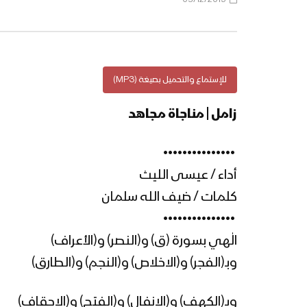
للإستماع والتحميل بصيغة (MP3)
زامل | مناجاة مجاهد
‏ •••••••••••••••
أداء / عيسى الليث
كلمات / ضيف الله سلمان
‏ •••••••••••••••
الٰهي بسورة (ق) و(النصر) و(الأعراف)
وبـ(الفجر) و(الاخلاص) و(النجم) و(الطارق)
وبـ(الكهف) و(الانفال) و(الفتح) و(الاحقاف)