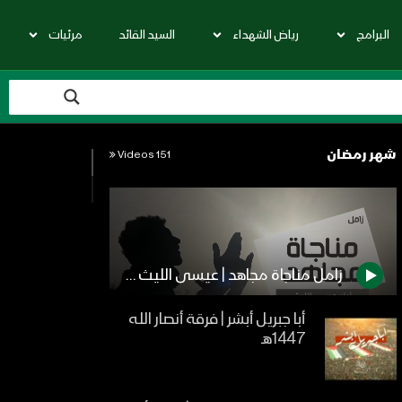
البرامج
رياض الشهداء
السيد القائد
مرئيات
شهر رمضان
151 Videos
زامل مناجاة مجاهد | عيسى الليث – 1441هـ
أبا جبريل أبشر | فرقة أنصار الله
1447هـ