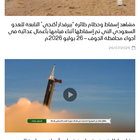
حفل تخرج دفعة من القوات الخاصة في
المنطقة العسكرية الثانية
مشاهد إسقاط وحطام طائرة “بيرقدار أكنجي” التابعة للعدو
السعودي التي تم إسقاطها أثناء قيامها بأعمال عدائية في
تخرج دفعة طوفان الأقصى “قوات خاصة”
أجواء محافظة الجوف – 26 يوليو 2026م
من منتسبي لواء القدس بالمنطقة
العسكرية المركزية
26/07/2026
المنطقة العسكرية السابعة تقيم عرض
عسكري مهيب لوحدات رمزية من قواتها
بمناسبة العيد الـ 60 لثورة 14 أكتوبر
المجيدة بحضور الرئيس المشاط
موجز لأبرز ما جاء في العرض العسكري في
الذكرى التاسعة لثورة 21 سبتمبر
القوة الصاروخية في العرض العسكري
التاسع لثورة ال 21 من سبتمبر – تقرير