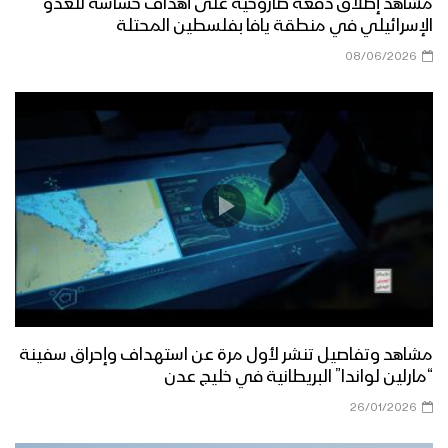
مراسل الاعلام الحربي
مشاهد إطلاق دفعة صاروخية على أهداف حساسة للعدو
الإسرائيلي في منطقة يافا بفلسطين المحتلة
مناورة مولد النور العسكرية لقوات اللواء
08/06/2026
الثامن حماية رئاسية تزامناً مع قدوم ذكرى
المولد النبوي الشريف وثورة الـ 21 من
سبتمبر
قوات الدعم والإسناد تنفذ مناورة عسكرية
بعنوان (وإن عدتم عدنا) – الجوف
نشيد تحية الأحرار – فرقة الرسالة 1444هـ
مشاهد وتفاصيل تنشر لأول مرة عن استهداف وإحراق سفينة
مسير وعرض عسكري مهيب لوحدات من
“مارلين لواندا” البريطانية في خليج عدن
قوات الاحتياط للمنطقة العسكرية الرابعة –
فلاشة
26/01/2026