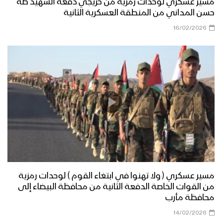
مراسل الاعلام الحربي
مسير عسكري لوحدات رمزية من خريجي دفعة الشهيد طه
حسن المداني من المنطقة العسكرية الثانية
مناورة مولد النور العسكرية لقوات اللواء
16/02/2026
الثامن حماية رئاسية تزامناً مع قدوم ذكرى
المولد النبوي الشريف وثورة الـ 21 من
سبتمبر
قوات الدعم والإسناد تنفذ مناورة عسكرية
بعنوان (وإن عدتم عدنا) – الجوف
نشيد تحية الأحرار – فرقة الرسالة 1444هـ
مسير عسكري ( ولا تهنوا في ابتغاء القوم ) لوحدات رمزية
مسير وعرض عسكري مهيب لوحدات من
من القوات الخاصة الدفعة الثانية من محافظة البيضاء إلى
قوات الاحتياط للمنطقة العسكرية الرابعة –
محافظة مأرب
فلاشة
14/02/2026