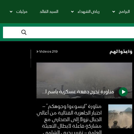
البرامج
رياض الشهداء
السيد القائد
مرئيات
وَأَعِدُّوا لهم
219 Videos
مناورة تخرج دفعة عسكرية باسم الشهيد ابو حسين المراني – المنطقة العسكرية السادسة
مناورة “ليسوءوا وجوهكم” –
اختبار الجاهزية القتالية من أعالي
الجبال نزولاً إلى الصحاري مع
مشاركةٍ فاعلة لأبطال التعبئة
العامة – تقرير يحيى الشامي