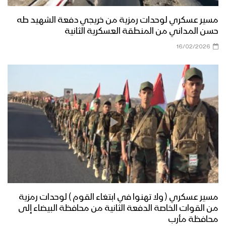
مراسل الاعلام الحربي
مسير عسكري لوحدات رمزية من خريجي دفعة الشهيد طه
مناورة مولد النور العسكرية لقوات اللواء
حسن المداني من المنطقة العسكرية الثانية
الثامن حماية رئاسية تزامناً مع قدوم ذكرى
16/02/2026
المولد النبوي الشريف وثورة الـ 21 من
سبتمبر
قوات الدعم والإسناد تنفذ مناورة عسكرية
بعنوان (وإن عدتم عدنا) – الجوف
نشيد تحية الأحرار – فرقة الرسالة 1444هـ
مسير وعرض عسكري مهيب لوحدات من
قوات الاحتياط للمنطقة العسكرية الرابعة –
مسير عسكري ( ولا تهنوا في ابتغاء القوم ) لوحدات رمزية
فلاشة
من القوات الخاصة الدفعة الثانية من محافظة البيضاء إلى
محافظة مأرب