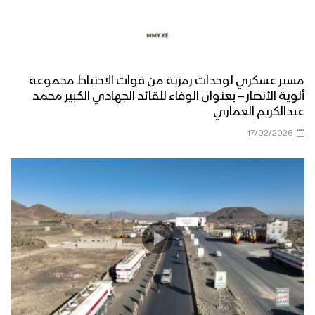
حفل تخرج دفعة من القوات الخاصة في
المنطقة العسكرية الثانية
تخرج دفعة طوفان الأقصى “قوات خاصة”
مسير عسكري لوحدات رمزية من قوات الاحتياط مجموعة
من منتسبي لواء القدس بالمنطقة
ألوية الأنصار – بعنوان الوفاء للقائد الجهادي الكبير محمد
العسكرية المركزية
عبدالكريم الغماري
17/02/2026
المنطقة العسكرية السابعة تقيم عرض
عسكري مهيب لوحدات رمزية من قواتها
بمناسبة العيد الـ 60 لثورة 14 أكتوبر
المجيدة بحضور الرئيس المشاط
موجز لأبرز ما جاء في العرض العسكري في
الذكرى التاسعة لثورة 21 سبتمبر
القوة الصاروخية في العرض العسكري
التاسع لثورة ال 21 من سبتمبر – تقرير