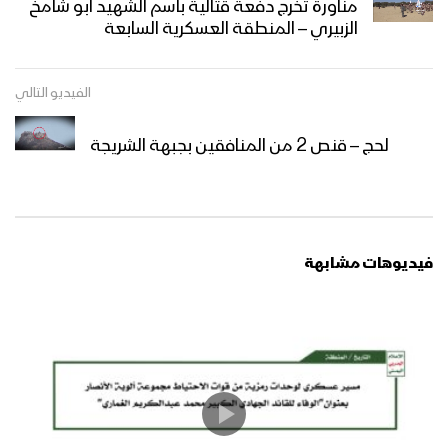
مناورة تخرج دفعة قتالية باسم الشهيد ابو شامخ
الزبيري – المنطقة العسكرية السابعة
مناورة “لِيَسُوءُوا وُجُوهَكُمْ” العسكرية
للقوات المسلحة اليمنية تُحاكي التصدي
الفيديو التالي
لأربع موجات هجومية واسعة بحراً وبراً
لحج – قنص 2 من المنافقين بجبهة الشريجة
فلاشة 2 – تخرج دفعة “ثباتاً وانتصاراً على
طريق القدس” من الكليات العسكرية –
1446هـ
فلاشة 1 – تخرج دفعة “ثباتاً وانتصاراً على
فيديوهات مشابهة
طريق القدس” من الكليات العسكرية –
1446هـ
المشاهد الكاملة – لتخرج دفعات مقاتلة
من الكليات العسكرية البرية والبحري
والجوية بمناسبة العيد العاشر لثورة الـ 21
من سبتمبر المجيدة