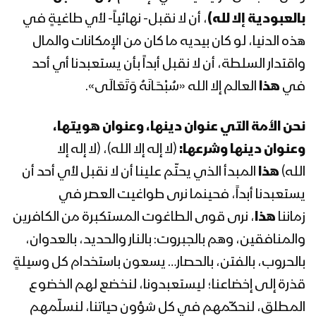
بالعبودية إلا لله)
، أن لا نقبل- نهائياً- لأي طاغيةٍ في
المحاضرة الرابعة لقائد الثورة السيد
عبدالملك بدرالدين الحوثي بمناسبة
هذه الدنيا، لو كان بيديه ما كان من الإمكانات والمال
عاشوراء – 8 محرم 1440هـ
واقتدار السلطة، أن لا نقبل أبداً بأن يستعبدنا أي أحد
في
هذا
العالم إلا الله «سُبْحَـانَهُ وَتَعَالَى».
المحاضرة الثالثة لقائد الثورة السيد
عبدالملك بدرالدين الحوثي بمناسبة
عاشوراء – 7 محرم 1440هـ
نحن الأمة التي عنوان دينها، وعنوان هويتها،
وعنوان دينها وشرعها:
(لا إله إلا الله)، (لا إله إلا
المحاضرة الثانية لقائد الثورة السيد
الله)
هذا
المبدأ الذي يحتّم علينا أن لا نقبل لأي أحد أن
عبدالملك بدرالدين الحوثي بمناسبة
يستعبدنا أبداً، فحينما نرى طواغيت العصر في
عاشوراء – 6 محرم 1440هـ
زماننا
هذا
، نرى قوى الطاغوت المستكبرة من الكافرين
المحاضرة الأولى لقائد الثورة السيد
والمنافقين، وهم بالجبروت: بالنار والحديد، بالعدوان،
عبدالملك بدرالدين الحوثي بمناسبة
بالحروب، بالفتن، بالحصار… يسعون باستخدام كل وسيلةٍ
عاشوراء – 5 محرم 1440هـ
قذرة إلى إخضاعنا؛ ليستعبدونا، لنخضع لهم الخضوع
نشيد حسينيون | فرقة أنصار الله – 1439هـ
المطلق، لنحكّمهم في كل شؤون حياتنا، لنسلّمهم