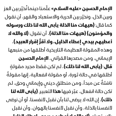
الإمام الحسين
«عليه السلام»
علّمنا حينما نُخيّر بين العز
وبين الذل، ونخيّر بين الحرية والاستعباد والقهر، أن نقول
كما قال:
(هيهات منا الذلة يأبى الله لنا ذلك ورسوله
والمؤمنون) (هيهات منا الذلة)
، أن نقول:
(لا والله لا
أعطيهم بيدي إعطاء الذليل، ولا أقرُّ إقرار العبيد)
،
وهذه المقولة العظيمة التاريخية أطلقها من منبعها
الإيماني، ومن مصدرها القرآني،
الإمام الحسين
قال
:
(يأبى الله لنا ذلك)
، لم تكن فقط مجرد مقولةٍ
أطلقها في حالة ثورة، أو مقولة انفعالية، إنها مقولةٌ
ناشئةٌ عن مبدأ، ومن منطلقٍ دينيٍ وإيمانيٍ وحق، لم
تكن حالة انفعال، عبّر فيها
هذا
التعبير.
(يأبى الله لنا
ذلك)
، إن الله لا يرضى لنا بأن نقبل لأنفسنا، أو أن نرضى
لأنفسنا بالذلة، وأن نقبل لأنفسنا بالهوان، وأن نقبل