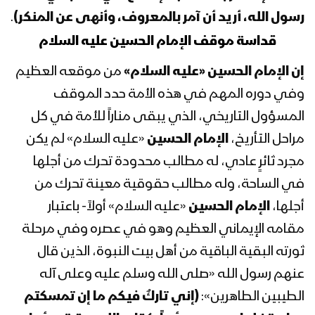
رسول الله، أريد أن آمر بالمعروف، وأنهى عن المنكر)
.
مأرب – رسائل المجاهدين المرابطين في
قداسة موقف الإمام الحسين عليه السلام
جبهة رغوان ومدغل بذكرى عاشوراء –
1445هـ
إن الإمام الحسين
«عليه السلام»
من موقعه العظيم
وفي دوره المهم في هذه الأمة حدد الموقف
زامل فاجعة كربلاء | عيسى الليث 1445هـ
المسؤول التاريخي، الذي يبقى مناراً للأمة في كل
مراحل التأريخ،
الإمام الحسين
«عليه السلام» لم يكن
مجرد ثائرٍ عادي، له مطالب محدودة تحرك من أجلها
خطاب السيد القائد عبدالملك بدرالدين
في الساحة، وله مطالب حقوقية معينة تحرك من
الحوثي في ذكرى عاشوراء 10 محرم
أجلها،
الإمام الحسين
«عليه السلام» أولاً- باعتبار
1445هـ
مقامه الإيماني العظيم وهو في عصره وفي مرحلة
موقف الإمام الحسين “عليه السلام” –
ثورته البقية الباقية من أهل بيت النبوة، الذين قال
القول السديد 1445هـ
عنهم رسول الله «صلى الله وسلم عليه وعلى آله
الطيبين الطاهرين»:
(إني تاركٌ فيكم ما إن تمسكتم