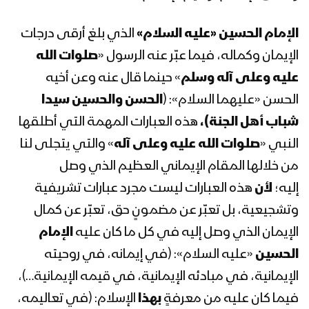
نشيد كربلائيون ــ فرقة المصطفى بضحيان
– 1444هـ
الإمام الحسين «عليه السلام»
الذي بلغ أرقى درجات
الإيمان وكماله، فيما عبّر عنه الرسول «
صلوات الله
رسائل أبطال الجيش واللجان الشعبية
عليه وعلى آله وسلم
» حينما قال عنه وعن أخيه
بمناسبة ذكرى عاشوراء 1444هـ من عدة
الحسن «عليهما السلام»: (
الحسن والحسين سيدا
جبهات
شباب أهل الجنة)،
هذه العبارات المهمة التي أطلقها
النبي «
صلوات الله عليه وعلى آله
» والتي يتجلى لنا
نشيد الحسين الحسين | فرقة أنصار الله –
1444هـ
من خلالها المقام الإيماني العظيم الذي وصل
إليه؛
لأن
هذه العبارات ليست مجرد عبارات تشريفية
وتشجيعية، بل تعبّر عن مضمونٍ حق، تعبّر عن كمال
بركات الحسين | فرقة أنصار الله – 1444هـ
الإيمان الذي وصل إليه في كل ما كان عليه
الإمام
الحسين
«عليه السلام»: (في إيمانه، في روحيته
الإيمانية، في مبادئه الإيمانية، في قيمه الإيمانية…)،
نشيد أهواك حسين | فرقة أنصار الله –
فيما كان عليه من معرفةٍ
بهذا
الإسلام: (في تعاليمه،
1444هـ