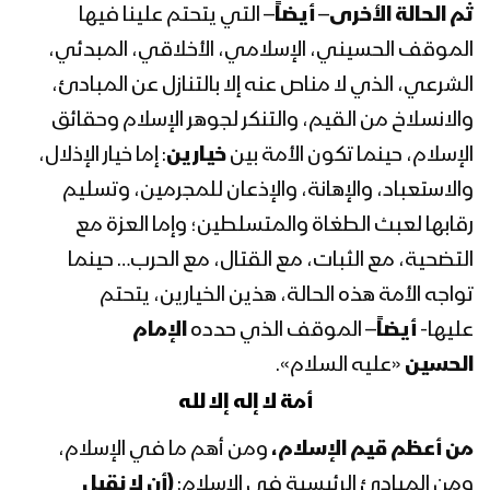
دفعة عسكرية حملت إسم “هيهات منا
ثم الحالة الأخرى
–
أيضاً
– التي يتحتم علينا فيها
الذلة”
الموقف الحسيني، الإسلامي، الأخلاقي، المبدئي،
الشرعي، الذي لا مناص عنه إلا بالتنازل عن المبادئ،
عرض ومناورة تخرج دفعة عسكرية بإسم
الإمام الحسين – المنطقة العسكرية الرابعة
والانسلاخ من القيم، والتنكر لجوهر الإسلام وحقائق
الإسلام، حينما تكون الأمة بين
خيارين
: إما خيار الإذلال،
والاستعباد، والإهانة، والإذعان للمجرمين، وتسليم
مقابلات مع المجاهدين بمناسبة ذكرى
عاشوراء في جبهة صرواح
رقابها لعبث الطغاة والمتسلطين؛ وإما العزة مع
التضحية، مع الثبات، مع القتال، مع الحرب… حينما
تواجه الأمة هذه الحالة، هذين الخيارين، يتحتم
خطاب قائد الثورة السيد عبدالملك
عليها-
أيضاً
– الموقف الذي حدده
الإمام
بدرالدين الحوثي في ذكرى عاشوراء
1440هـ – 2018م
الحسين
«عليه السلام».
أمة لا إله إلا لله
المحاضرة الخامسة لقائد الثورة السيد
عبدالملك بدرالدين الحوثي بمناسبة
من أعظم
قيم الإسلام،
ومن أهم ما في الإسلام،
عاشوراء – 9 محرم 1440هـ
ومن المبادئ الرئيسية في الإسلام:
(أن لا نقبل