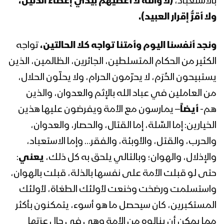
بالاستعباد،
(لا والله لا أعطيهم بيدي إعطاء الذليل،
ولا أقرُّ إقرار العبيد).
ونجد
أنفسنا اليوم وأمتنا تواجه كلا الحالتين،
تواجه
الكثير من الحكام المتسلطين، الجائرين، الظالمين، الذين
يستبيحون الحُرَم، لا يحرّمون الحرام، ولا يحلّون الحلال،
من العاملين في عباد الله بالإثم والعدوان، والذين
هم-
أيضاً
– يمارسون مع الأمة ويفرضون عليها هذين
الخيارين: إما السِّلة، إما القتال، والحصار، والعدوان،
والحرب، والقتل، والأوبئة، والفقر… وإما الاستعباد،
والإذلال، والهوان؛ وبالتالي يلحق به كل ذلك،
يعني
:
حتى لو قبلت الأمة على نفسها بالذلة، قبلت بالهوان،
واستسلمت ورضخت وخنعت لأولئك الطغاة، لأولئك
المستكبرين، كان سيحصل ما هو أسوء، يتمكنون بأكثر
مما يمكن أن ينالوه من الأمة وهي في حال عزتها