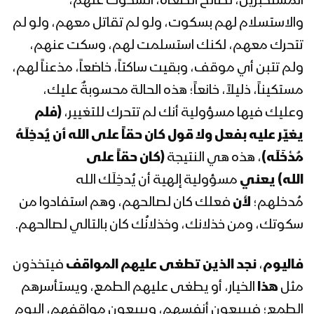
المستكبرين، لصالح الطغاة، السكوت عنهم،
والاستسلام لهم بسكوت، ولو لم تقاتل معهم، ولو لم
تتحرك معهم، لكنك استسلمت لهم، وسكت عنهم،
ولم تتبن أي موقف، وبقيت ساكتاً، خاضعاً، مذعناً لهم،
مستكيناً، ذليلاً، خانعاً؛ هذه الحالة محسوبةٌ عليك،
وعليك فيها مسؤولية أنك لم تتحرك للتغيير،
(فلم
يغيّر عليه بفعل ولا قول كان حقاً على الله أن يُدخِلَهُ
مُدْخَلَه)
، هذه هي النتيجة
(كان حقاً على
الله)
يعني
مسؤولية إلهية أن يُدخِلَك الله
مُدخلهم؛
لأن
فعلك كان لصالحهم، وهم استفادوا من
سكوتك، ومن خذلانك، وخذلانُك كان بالتالي لصالحهم.
فاليوم
،
نجد الذين تطغى عليهم المواقف
فيتخذون
مثل
هذا
الخيار، أو يطغى عليهم الطمع، ويستأسرهم
الطمع؛ فيبيعون أنفسهم، ويبيعون مواقفهم، اليوم