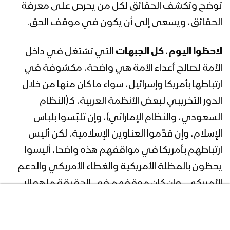
توضح وتكشف الحقائق لكل من يحرص على معرفة
الحقائق، ويسعى إلى أن يكون في موقف الحق.
لاحظوا
اليوم
،
كل الجبهات
التي تشتغل في داخل
الأمة لصالح أعداء الأمة هي واضحة، مكشوفة في
ارتباطها بأمريكا وإسرائيل، سواءً ما كان منها من خلال
الدور التخريبي لبعض الأنظمة العربية، كـ(النظام
السعودي، والنظام الإماراتي)، وإن تلبّسوا بلباس
الإسلام، وإن قدّموا العناوين الإسلامية، لكن أليس
ارتباطهم بأمريكا في مواقفهم هذه واضحاً، أليسوا
يحظون بالمظلة الأمريكية والغطاء الأمريكي والدعم
الأمريكي، وإن كان موقفهم في الحقيقة ما هو إلا
امتداد للموقف الأمريكي، فالموقف في أصله
أمريكيٌ، هم فيه أدوات يستغلهم ويحركهم لضرب