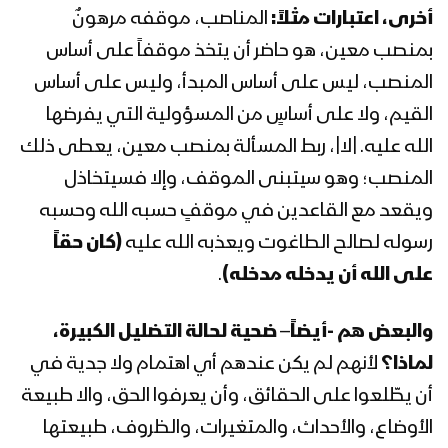
أخرى، اعتبارات مثلاً:
المناصب، موقفه مرهونٌ
بمنصب معين، هو حاضر أن يتخذ موقفاً على أساس
المنصب، ليس على أساس المبدأ، وليس على أساس
القيم، ولا على أساسٍ من المسؤولية التي يفرضها
الله عليه. |لا|، ربط المسألة بمنصب معين، يعطى ذلك
المنصب؛ وهو سيتبنى الموقف، وإلا فسيتخاذل
ويقعد مع القاعدين في موقفٍ حسبه الله وحسبه
رسوله لصالح الطاغوت ويعذبه الله عليه
(كان حقاً
على الله أن يدخله مدخله)
.
والبعض
هم -أيضاً
–
ضحية لحالة التضليل الكبيرة،
لماذا؟
لأنهم لم يكن عندهم أي اهتمام ولا جدية في
أن يطّلعوا على الحقائق، وأن يعرفوا الحق، والا طبيعة
الأوضاع، والأحداث، والمتغيرات، والظروف، طبيعتها