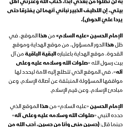
به لن تضلوا من بعدي أبداً، كـتاب الله وعترتي أهل
تعز – مقابلات مع المجاهدين المرابطين
في جبهات تعز بمناسبة ذكرى عاشوراء –
بيتي، إن اللطيف الخبير نبأني أنهما لن يفترقا حتى
1445هـ
يردا عليّ الحوض).
مدرسة كربلاء | فرقة وطن – 1445هـ
الإمام الحسين «عليه السلام»
من
هذا
الموقع، في
ظل
هذا
الدور المسؤول، من موقع الهداية وموقع
القدوة، موقع الهداية باعتباره
البقية الباقية
من آل
نشيد ثورة الحسين | كوكبة من المنشدين –
بيت رسول الله «
صلوات الله وسلامه عليه وعلى
1445هـ
آله
»، في الموقع الذي تتطلع إليه الأمة ليحدد لها
مواقفها المسؤولة المنبثقة عن أصالة الإسلام، وعن
الحصن الحصين – القول السديد 1445هـ
مبادئ الإسلام، وعن قيم الإسلام.
الإمام الحسين
«عليه السلام» من
هذا
الموقع الذي
حدده النبي «
صلوات الله وسلامه عليه وعلى آله
»
الإمام الحسين “عليه السلام” – القول
السديد 1445هـ
حينما قال:
(حسين مني وأنا من حسين، أحب الله من