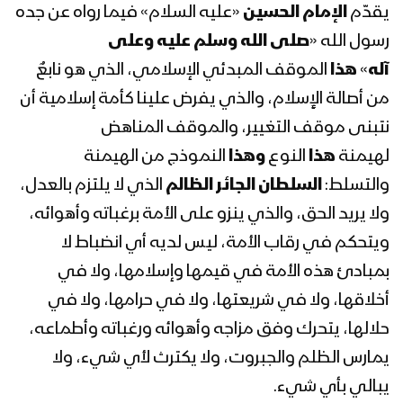
يقدّم
الإمام الحسين
«عليه السلام» فيما رواه عن جده
مونتاج نشيد لبيك يا حسين | فرقة أنصار الله
رسول الله «
صلى الله وسلم عليه وعلى
– 1442هـ
آله
»
هذا
الموقف المبدئي الإسلامي، الذي هو نابعٌ
من أصالة الإٍسلام، والذي يفرض علينا كأمة إسلامية أن
(هيهات منا الذلة) من القول السديد –
نتبنى موقف التغيير، والموقف المناهض
1442 هـ
لهيمنة
هذا
النوع
وهذا
النموذج من الهيمنة
والتسلط:
السلطان الجائر الظالم
الذي لا يلتزم بالعدل،
موقع الإمام الحسين في القرآن – القول
ولا يريد الحق، والذي ينزو على الأمة برغباته وأهوائه،
السديد 1442 هـ
ويتحكم في رقاب الأمة، ليس لديه أي انضباط لا
بمبادئ هذه الأمة في قيمها وإسلامها، ولا في
(ولا الحياة مع الظالمين إلا برما) من القول
أخلاقها، ولا في شريعتها، ولا في حرامها، ولا في
السديد – 1442 هـ
حلالها، يتحرك وفق مزاجه وأهوائه ورغباته وأطماعه،
يمارس الظلم والجبروت، ولا يكترث لأي شيء، ولا
نشيد سيدي ياحسين | فرقة أنصار الله –
يبالي بأي شيء.
1441هـ