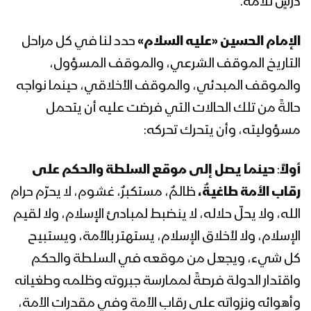
درسٍ للأمة.
الإمام الحسين «عليه السلام»
حدد لنا في كل مراحل
مقابلات مع المجاهدين في جبهات تعز
بمناسبة ذكرى #عاشوراء
التاريخ الموقف الشرعي، والموقف المسؤول،
والموقف المبدئي، والموقف الأخلاقي، حينما نواجه
حالةً من تلك الحالات التي فرضت عليه أن يتحمل
كليب فداء لمثواك | فرقة انصار الله – 1443
مسؤوليته، وأن يتحرك تحركه:
هـ
أولاً
:
حينما يصل إلى موقع السلطة والحكم على
“حسين مني وأنا من حسين” – القول
رقاب الأمة طاغيةٌ،
ظالمٌ، مستكبرٌ، غشوم، لا يحرّم حرام
السديد 1443 هـ – #عاشوراء
الله، ولا يحلّ حلاله، لا ينضبط لمبادئ الإسلام، ولا لقيم
الإسلام، ولا لأخلاق الإسلام، يستهتر بالأمة، ويستبيح
هدف الطغيان وعلاج المخاوف “عاشوراء” –
كل شيء، ويجعل من موقعه في السلطة والحكم
القول السديد 1443هـ
واقتدار الدولة فرصةً لممارسة جبروته وظلمه وطغيانه
وأهوائه ونزواته على رقاب الأمة وفي مقدرات الأمة،