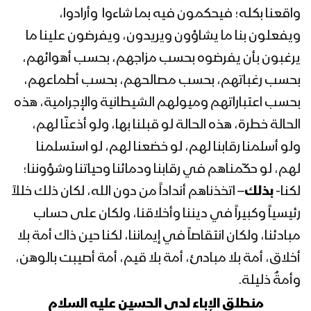
واقعنا بكله؛ فيحكمون فيه بما شاءوا وأرادوا،
ويفعلون بنا ما يشاؤون ويريدون، ويفرضون علينا ما
يرغبون بأن يفرضوه بحسب مزاجهم، بحسب أهوائهم،
نشيد علمتنا كربلاء – فرقة أنصار الله
بحسب رغباتهم، بحسب مصالحهم، بحسب أطماعهم،
بحسب اعتباراتهم وميولهم الشيطانية والإجرامية، هذه
الحالة خطرة، هذه الحالة لو قبلنا بها، ولو أذعنّا لهم،
نشيد كربلاء قبلة الأحرار | فرقة أنصار الله –
1437هـ
ولو أسلمنا رقابنا لهم، لو خضعنا لهم، لو استسلمنا
لهم، لو حكّمناهم في رقابنا ودمائنا وحياتنا وشؤوننا؛
لكنا-
بذلك
– اتخذناهم أنداداً من دون الله، لكان ذلك خللاً
يا ابن الرسول | فرقة أنصار الله – 1436
رئيسياً وكبيراً في ديننا وأخلاقنا، ولكان على حساب
مبادئنا، ولكان انتقاصاً في إيماننا، لكنا حين ذاك أمة بلا
أخلاق، أمة بلا مبادئ، أمة بلا قيم، أمة أصيبت بالوهن،
نشيد يوم عاشوراء | فرقة أنصار الله –
وأمةٌ ذليلة.
1436هـ
منطلق الإباء لدى الحسين عليه السلام