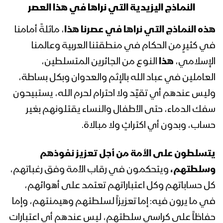
النماذج اليزيدية التي نراها في هذا العصر
هذه النماذج التي نراها في عصرنا
هذا
، ماثلةً أمامنا
تعز – مقابلات المجاهدين في جبهة
في كثيرٍ من الحكام في منطقتنا العربية وعالمنا
الجحملية بمناسبة عاشوراء
الإسلامي،
هذا
النوع من الجائرين المتسلطين،
العاملين في عباد الله بالإثم والعدوان وبكل بساطة،
تعز – رسائل المجاهدين في الوازعية
وليس عندهم أي تقيّد ولا احترام لحرم الله، يستبيحون
بمناسبة ذكرى عاشوراء
سفك الدماء، حتى الأطفال والنساء يقتلونهم بغير
حساب، وبدون أي اكتراثٍ ولا مبالاة.
البيضاء – مقابلات للمجاهدين بمناسبة
ذكرى عاشوراء
يتسلطون
على الأمة من أجل تعزيز نفوذهم
وسلطتهم،
ويتحكمون في رقاب الأمة وفق رغباتهم،
كل حساباتهم وكل اعتباراتهم تعتمد على أهوائهم،
خطاب قائد الثورة السيد عبدالملك
بدرالدين الحوثي في ذكرى عاشوراء
في ما يرون فيه: إما تعزيزاً لسلطتهم وهيمنتهم، وإما
1441هـ
حفاظاً على كراسي سلطتهم، ليس عندهم أي اعتبارات