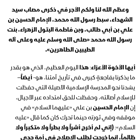
الجوف – رسائل المجاهدين المرابطين في
محور خب الشعف بمناسبة ذكرى عاشوراء
وعظم الله لنا ولكم الأجر في ذكرى مصاب سيد
– 1445هـ
الشهداء، سبط رسول الله محمد، الإمام الحسين بن
علي بن أبي طالب، وبن فاطمة البتول الزهراء، بنت
حجة – رسائل المجاهدين المرابطين في
جبل النار بمناسبة ذكرى عاشوراء – 1445هـ
رسول الله محمد «صلى الله وسلم عليه وعلى آله
الطيبين الطاهرين».
نجران – رسائل المجاهدين المرابطين في
أيها الأخوة الأعزاء
:
هذا
اليوم العظيم، الذي هو بقدر
جبهتي الظهرة والأجاشر بمناسبة ذكرى
ما يذكرنا بفاجعةٍ كبرى في تأريخ أمتنا، هو-
أيضاً
–
عاشوراء – 1445هـ
يشدنا نحو المدرسة الإسلامية الأصيلة التي حفظت
مونتاج زامل على رمال الطف – عيسى
للإسلام أصالته، وحفظت للحق امتداده عبر الأجيال،
الليث 1445هـ
إن
الإمام الحسين
بن علي «عليهما السلام» في
موقفه وفي ثورته حينما تحرك كان كما قال «عليه
يزيد وخطورته على الإسلام – القول
السلام»:
(إني لم أخرج أشراً ولا بطراً ولا متكبراً ولا
السديد 1445هـ
ظالماً، إنما خرجت لطلب الإصلاح في أمة جدي