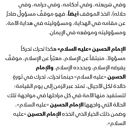
وفي شريعته، وفي أحكامه، وفي حرامه، وفي
حلاله)، اتخذ الموقف
أيضاً
، فهو موقفٌ مسؤولٌ صادرٌ
تحركُ الحسين – القول السديد – “عاشوراء”
عن مقامه في الهداية، ومسؤوليته في هداية الأمة،
1443هـ
ومسؤوليته وموقعه في الإيمان.
حالة الأمة – السيد حسين الحوثي –
الإمام الحسين «
عليه السلام»
هكذا تحرك تحركاً
“عاشوراء” 1443هـ
مسؤولاً، منبثقاً عن الإسلام، معبّراً عن الإسلام، موقفٌ
يفرضه الإسلام، ويحدده الإسلام،
والإمام
كلمة السيد عبدالملك بدرالدين الحوثي
الحسين
«عليه السلام» حينما تحرك، تحرك في ثورةٍ
بمناسبة ذكرى استشهاد الإمام الحسين (ع)
خالدة لكل الأجيال، تمتد عبر الزمن إلى يوم القيامة؛
1443هـ
لتستفيد منها الأمة في كل مراحلها في مواجهة تلك
الحالة التي واجهها
الإمام الحسين
«عليه السلام»،
مونتاج نشيد ثأر الحسين || فرقة انصار الله –
1443هـ
وضمن ذلك الخيار الذي اتخذه
الإمام الحسين
«عليه
السلام».