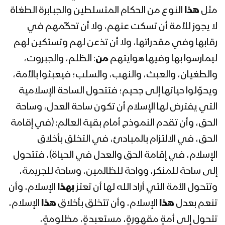
السلام عليك ياسبط رسول الله “عاشوراء” –
مثل
هذا
النوع من الحكام المتسلطين والجبابرة الطغاة
القول السديد 1443هـ
لا يجوز للأمة أن تسكت عنهم، ولا أن تحكّمهم في
رقابها وفي مقدراتها، ولا أن تذعن لهم وتستكين لهم
ليمارسوا بها وفيها هوايتهم
من
: الظلم، والجبروت،
مونتاج زامل عاشوراء الحسين | عيسى
الليث – 1442هـ
والطغيان، والعبث، والنهب، والسلب؛ فيعبثوا بالأمة،
ويحوّلوا حياتها إلى جحيم؛ فتتحول الساحة الإسلامية
التي يفترض لها الإسلام أن تكون ساحة العدل، وساحة
كلمة عيسى الليث في ذكرى عاشوراء مع
موال آل بيت النبي
الحق، وأن تقدم النموذج أمام بقية العالم: (في إقامة
الحق، في الالتزام بالمبادئ، في التخلق بأخلاق
الإسلام، في إقامة الحق والعدل في الحياة)، فتتحول
زامل عاشوراء الحسين | عيسى الليث –
إلى ساحة للمنكر، وواحة للظالمين، وساحة للجريمة،
1442هـ
وتتحول الأمة التي أراد الله لها أن تعتز
بهذا
الإسلام، وأن
تنعم بعدل
هذا
الإسلام، وأن تتخلق بأخلاق
هذا
الإسلام،
مقابلات المجاهدين المرابطين في صحراء
تتحول إلى أمةٍ مقهورةٍ، مستعبدةٍ، مظلومةٍ،
الأجاشر بمناسبة ذكرى عاشوراء