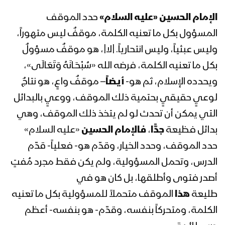
نشيد ثأر الحسين | فرقة انصار الله – 1443 هـ
الإمام الحسين
«عليه السلام»
حدد الموقف
المسؤول بكل ما تعنيه الكلمة، موقفٌ ليس متهوراً،
وليس عبثياً، وليس انتحارياً. |لا|، هو موقفٌ مسؤولٌ
الخيار الحسيني – القول السديد – #عاشوراء
بكل ما تعنيه الكلمة، فرضه الله «سُبْحَـانَهُ وَتَعَالَى»،
1443هـ
ويحدده الإسلام، ثم هو-
أيضاً
– موقفٌ واعٍ، هو نتاجٌ
لوعيٍ حقيقيٍ بحتمية ذلك الموقف، ووعيٍ بالبدائل
أنصار الحسين – القول السديد – “عاشوراء”
التي يمكن أن تحدث لو لم يتخذ ذلك الموقف، وهي
1443هـ
بدائل فظيعة
جدًّا
،
فالإمام الحسين
«عليه السلام»
حدد الموقف، وحدد الخيار، وقدّم هو- فعلياً- قدّم
مونتاج زامل نرفع تعازينا | فرقة انصار الله –
الدرس، وتحمل المسؤولية، ولم يكن فقط مجرد مُفتٍ
1443 هـ
أصدر فتوى وأطلقها، بل كان هو في
طليعة
هذا
الموقف متحملاً للمسؤولية بكل ما تعنيه
امتداد الطغيان الأموي – القول السديد –
الكلمة، ومتحركاً بنفسه، وقدّم- هو بنفسه- أعظم
#عاشوراء 1443هـ