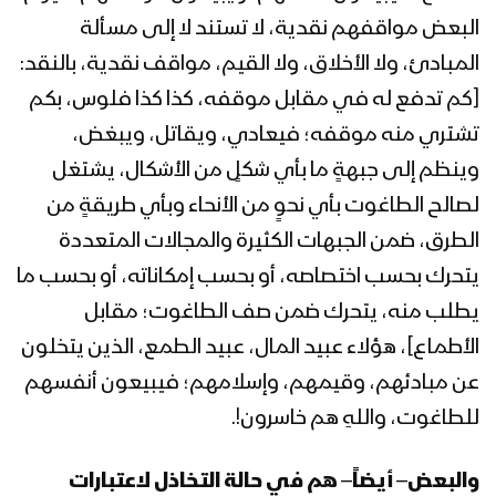
البعض مواقفهم نقدية، لا تستند لا إلى مسألة
المبادئ، ولا الأخلاق، ولا القيم، مواقف نقدية، بالنقد:
[كم تدفع له في مقابل موقفه، كذا كذا فلوس، بكم
تشتري منه موقفه؛ فيعادي، ويقاتل، ويبغض،
وينظم إلى جبهةٍ ما بأي شكلٍ من الأشكال، يشتغل
لصالح الطاغوت بأي نحوٍ من الأنحاء وبأي طريقةٍ من
الطرق، ضمن الجبهات الكثيرة والمجالات المتعددة
يتحرك بحسب اختصاصه، أو بحسب إمكاناته، أو بحسب ما
يطلب منه، يتحرك ضمن صف الطاغوت؛ مقابل
الأطماع]، هؤلاء عبيد المال، عبيد الطمع، الذين يتخلون
عن مبادئهم، وقيمهم، وإسلامهم؛ فيبيعون أنفسهم
للطاغوت، واللهِ هم خاسرون!.
والبعض
–
أيضاً
–
هم في حالة التخاذل لاعتبارات