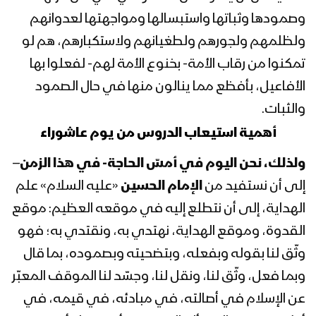
وصمودها وثباتها واستبسالها ومواجهتها لعدوانهم
ولظلمهم ولجورهم ولطغيانهم ولاستكبارهم، هم لو
تمكنوا من رقاب الأمة- بخنوع الأمة لهم- لفعلوا بها
الأفاعيل، بأفظع مما ينالون منها في حال الصمود
والثبات.
أهمية استيعاب الدروس من يوم عاشوراء
ولذلك، نحن اليوم في أمسّ الحاجة- في هذا الزمن
–
إلى أن نستفيد من
الإمام الحسين
«عليه السلام» علم
الهداية، إلى أن نتطلع إليه في موقعه العظيم: موقع
القدوة، وموقع الهداية، نهتدي به، ونقتدي به؛ فهو
وثّق لنا بقوله وبفعله، وبتضحيته وبصموده، بما قال
وبما فعل، وثّق لنا، ونقل لنا، وجسّد لنا الموقف المعبّر
عن الإسلام في أصالته، في مبادئه، في قيمه، في