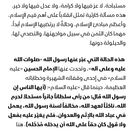
مستباحة، لا عز فيها ولا كرامة، ولا عدل فيها ولا خير،
هذه مسألة كارثية تمثل انقلاباً على أهم قيم الإٍسلام،
الحديدة – مقابلات مع المجاهدين في
وأعظم مبادئ الإٍسلام، وحالةٌ لا يرتضيها الإسلام أبداً،
ذكرى إستشهاد الإمام الحسين عليه السلام
بمديرية حيس
مهما كان الثمن في سبيل مواجهتها، والتصدي لها،
والحيلولة دونها.
مونتاج نشيد فجر الطف | فرقة أنصار الله –
1442هـ
هذه الحالة التي عبّر عنها رسول الله
«
صلوات الله
عليه وعلى آله
»، وتحدث عنها
الإمام الحسين
«عليه
السلام» في إحدى وقفاته الشهيرة وخطاباته
“موقع الإمام الحسين” من القول السديد –
1442هـ
العظيمة، حينما قال «عليه السلام»:
(أيها الناس إن
رسول الله قال: من رأى سلطاناً جائراً مستحلاً لحرم
الله، ناكثاً لعهد الله، مخالفاً لسنة رسول الله، يعمل
كلمة قائد الثورة السيد عبدالملك بدرالدين
الحوثي في ذكرى استشهاد الإمام الحسين
في عباد الله بالإثم والعدوان، فلم يغيّر عليه بفعلٍ
عليه السلام 1442هـ
ولا قولٍ كان حقاً على الله أن يدخله مُدْخَله)
، هنا