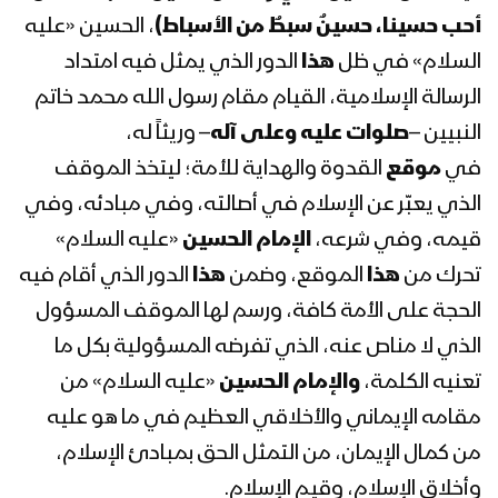
أحب حسينا، حسينٌ سبطٌ من الأسباط)
، الحسين «عليه
السلام» في ظل
هذا
الدور الذي يمثل فيه امتداد
نشيد درب الحُسين – فرقة أنصار الله & فرقة
إزار 1445هـ
الرسالة الإسلامية، القيام مقام رسول الله محمد خاتم
النبيين –
صلوات عليه وعلى آله
– وريثاً له،
في
موقع
القدوة والهداية للأمة؛ ليتخذ الموقف
زامل حسينٌ روحُ انتمائي | عيسى الليث –
1444هـ
الذي يعبّر عن الإسلام في أصالته، وفي مبادئه، وفي
قيمه، وفي شرعه،
الإمام الحسين
«عليه السلام»
تحرك من
هذا
الموقع، وضمن
هذا
الدور الذي أقام فيه
كلمة قائد الثورة السيد عبدالملك بدرالدين
الحجة على الأمة كافة، ورسم لها الموقف المسؤول
الحوثي في ذكرى يوم عاشوراء 1444هـ –
08-08-2022م
الذي لا مناص عنه، الذي تفرضه المسؤولية بكل ما
تعنيه الكلمة،
والإمام الحسين
«عليه السلام» من
مسيرات جماهيرية حاشدة في العاصمة
مقامه الإيماني والأخلاقي العظيم في ما هو عليه
صنعاء وبقية المحافظات إحياءً لذكرى
عاشوراء ونصرة للشعب الفلسطيني 10
من كمال الإيمان، من التمثل الحق بمبادئ الإسلام،
محرم 1444هـ
وأخلاق الإسلام، وقيم الإسلام.