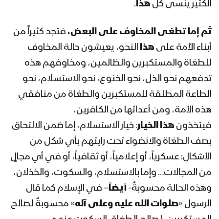
الكثير ينسى كل
هذا
.
ثم إما
تطغى المخاوف على البعض،
فتجد كثيراً من
أبناء الأمة على
هذا
النحو، يعيشون حالة المخاوف
للطغاة والمستكبرين والظالمين، ومخاوفهم هذه
تدفعهم نحو الذل، نحو الخنوع، نحو الاستسلام، نحو
الطاعة المطلقة للمستكبرين والطغاة من منافقي
هذه الأمة، ومن أعدائها من الكافرين،
فيتخذون
هذا
الخيار
: خيار الاستسلام، إما ضمن الالتحاق
بصف الطغاة والانضواء تحت رايتهم بأي شكلٍ من
الأشكال: عسكرياً، أو إعلامياً، أو ثقافياً، أو في أي مجالٍ
من المجالات… وإما بالاستسلام، والسكوت، والخذلان،
وهذه الحالة محسوبةٌ-
أيضاً
– في الإسلام كما قال
الرسول «
صلوات الله عليه وعلى آله
» محسوبةٌ لصالح