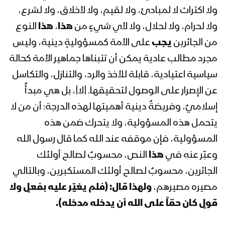
ولا اكتراث لا لمبادئ، ولا لقيم، ولا لأخلاق، ولا لشرع،
نشيد تضحية وانتصار | فرقة أنصار الله –
1441هـ
ولا لحرام، ولا لحلال، ولا لأي شيءٍ من
هذا
،
هذا
النوع
من الجائرين
يجب
على الأمة كمسؤوليةٍ دينية، وليس
مجرد مطالب عادية يمكن أن تتبناها جماهير الأمة كحالة
المحاضرة الثانية لقائد الثورة السيد
سياسية اعتيادية، قابلة للأخذ والرد، والتنازل، والتكاسل
عبدالملك بدرالدين الحوثي بذكرى
عاشوراء 1441هـ
عن الإصرار على الوصول لتحقيقها. |لا|، بل هي مبدأٌ
إسلاميٌ، وفريضةٌ دينية أهميتها لهذه الدرجة: أن من لا
المحاضرة الأولى لقائد الثورة السيد
يتحمل هذه المسؤولية، ولا يتحرك ضمن هذه
عبدالملك بدرالدين الحوثي بذكرى
عاشوراء 1441هـ
المسؤولية، فإن موقفه عند الله كما قال رسول الله
وعبّر عنه في
هذا
النص، محسوبٌ لصالح أولئك
زامل على رمال الطف | عيسى الليث
الجائرين، محسوبٌ لصالح أولئك المستكبرين، وبالتالي
مصيره مصيرهم،
ولهذا
قال:
(فلم يغيّر عليه بفعلٍ ولا
قولٍ كان حقاً على الله أن يدخله مدخله).
المنطقة العسكرية السادسة – مناورة تخرج