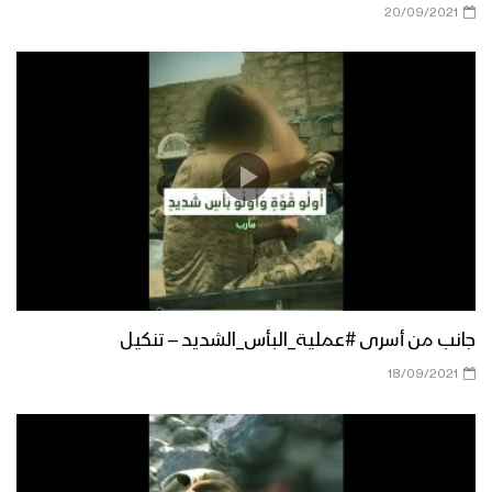
20/09/2021
جانب من أسرى #عملية_البأس_الشديد – تنكيل
18/09/2021