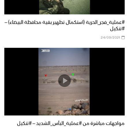
#عملية_فجر_الحرية (استكمال تطهير بقية محافظة البيضاء) –
#تنكيل
24/09/2021
مواجهات مباشرة من #عملية_البأس_الشديد – #تنكيل