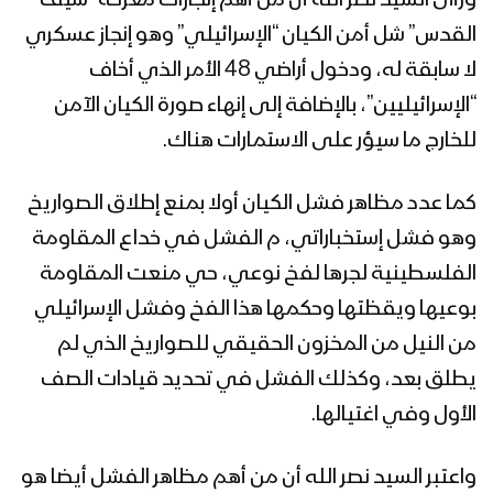
ورأى السيد نصر الله أن من أهم إنجازات معركة “سيف
القدس” شل أمن الكيان “الإسرائيلي” وهو إنجاز عسكري
لا سابقة له، ودخول أراضي 48 الأمر الذي أخاف
“الإسرائيليين”، بالإضافة إلى إنهاء صورة الكيان الآمن
للخارج ما سيؤر على الاستمارات هناك.
كما عدد مظاهر فشل الكيان أولا بمنع إطلاق الصواريخ
وهو فشل إستخباراتي، م الفشل في خداع المقاومة
الفلسطينية لجرها لفخ نوعي، حي منعت المقاومة
بوعيها ويقظتها وحكمها هذا الفخ وفشل الإسرائيلي
من النيل من المخزون الحقيقي للصواريخ الذي لم
يطلق بعد، وكذلك الفشل في تحديد قيادات الصف
الأول وفي اغتيالها.
واعتبر السيد نصر الله أن من أهم مظاهر الفشل أيضا هو