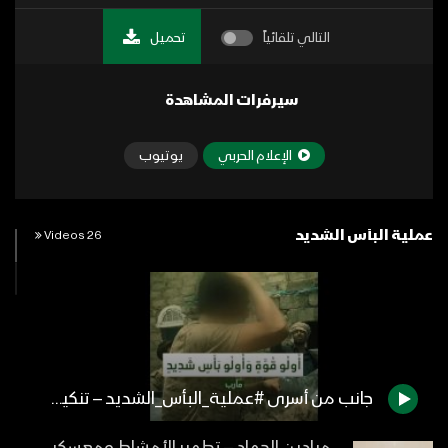
التالي تلقائياً
تحميل
سيرفرات المشاهدة
الإعلام الحربي
يوتيوب
عملية البأس الشديد
26 Videos
جانب من أسرى #عملية_البأس_الشديد – تنكيل