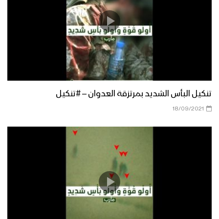
عملية البأس الشديد (ملحمة نصر) – “تحرير
مديريتي مدغل ومجزر” – #فلاشة
المشاهد الكاملة لعملية البأس الشديد
“تحرير مديريتي مدغل ومجزر بمحافظة
مأرب”
تنكيل البأس الشديد بمرتزقة العدوان – #تنكيل
خسائر مرتزقة العدوان في
18/09/2021
#عملية_البأس_الشديد – ولاتهنوا
فرار مرتزقة العدوان خلال
#عملية_البأس_الشديد – #تنكيل
البأس الشديد (تحرير مديريتي مدغل ومجزر
– مأرب) – ولاتهنوا