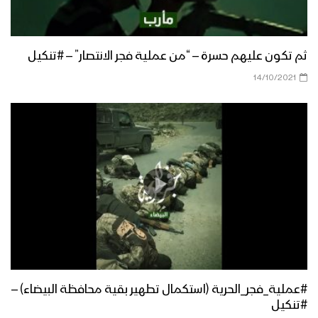
برومو سلسلة حلقات ميادين الجهاد
#عملية_البأس_الشديد تحرير مديريتي
مدغل ومجزر بمحافظة مأرب”
ثم تكون عليهم حسرة – “من عملية فجر الانتصار” – #تنكيل
نكال من مشاهد #عملية_البأس_الشديد –
14/10/2021
#ولاتهنوا
مأرب – موجز مسار عملية تحرير مديرية مجزر
– #عملية_البأس_الشديد
مأرب – ملحق تفصيلي لمسار عملية تحرير
مديرية مجزر (#عملية_البأس_الشديد –
الملحق الأول)
ثبات وبأس المجاهدين خلال
#عملية_فجر_الحرية (استكمال تطهير بقية محافظة البيضاء) –
#عملية_البأس_الشديد – ولاتهنوا
#تنكيل