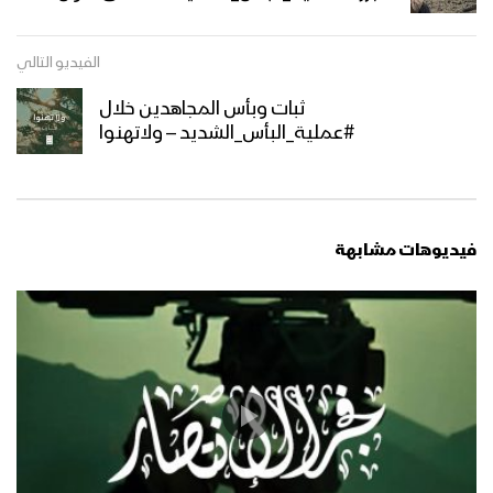
ميادين الجهاد – تطهير الردمية –
الفيديو التالي
#عملية_البأس_الشديد (ح1) – مأرب
ثبات وبأس المجاهدين خلال
#عملية_البأس_الشديد – ولاتهنوا
مواجهات مباشرة من
#عملية_البأس_الشديد – #تنكيل
فيديوهات مشابهة
مأرب – موجز مسار عملية تحرير مديرية
مدغل الجدعان – #عملية البأس الشديد
مأرب – ملحق تفصيلي لمسار عملية تحرير
مديرية مدغل الجدعان وتطويق معسكر
ماس – (عملية البأس الشديد – الملحق
الثاني)