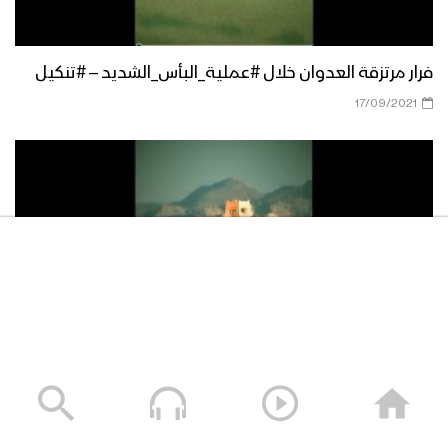
موجز مشاهد عملية البأس الشديد “تحرير
فرار مرتزقة العدوان خلال #عملية_البأس_الشديد – #تنكيل
مديريتي مدغل ومجزر – مأرب”
17/09/2021
إيجاز صحفي لمتحدث القوات المسلحة
للكشف عن تفاصيل ومشاهد عملية البأس
الشديد “تحرير مديريتي مدغل ومجزر
بمحافظة مأرب”
تفجير برج رقابة السائلة في مجازة عسير – #تنكيل
06/09/2021