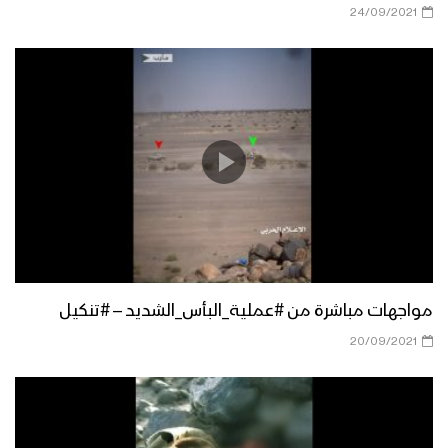
24/09/2021
تنكيل البأس الشديد بمرتزقة العدوان –
#تنكيل
ضربات مسددة من #عملية_البأس_الشديد
– ولاتهنوا
عملية البأس الشديد (معركة استقلال) –
“تحرير مديريتي مدغل ومجزر” – #فلاشة
مواجهات مباشرة من #عملية_البأس_الشديد – #تنكيل
20/09/2021
اعطاب وتدمير الآليات والمدرعات – من
#عملية_البأس_الشديد – ولاتهنوا